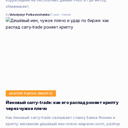
обманывает.
By
Volodymyr Polkovnichenko
21 мин. чтения
АНАЛИЗ РЫНКА (МАКРО)
Йеновый carry-trade: как его распад роняет крипту
через чужое плечо
Как йеновый carry-trade связывает ставку Банка Японии и
крипту: механизм дешёвый иен-плечо-маржин-колл, разбор