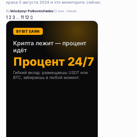
краха 5 августа 2024 и что мониторить сейчас.
By
Volodymyr Polkovnichenko
23 мин. чтения
1
2
3
…
11
12
BYBIT EARN
Крипта лежит — процент
идёт
Процент 24/7
Гибкий вклад: размещаешь USDT или
BTC, забираешь в любой момент.