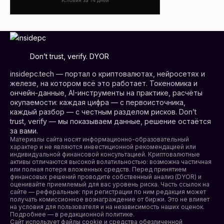
Условия за 14 дней
Don’t trust, verify. DYOR
insidepc.tech — портал о криптовалютах, нейросетях и
железе, на котором всё это работает. Токеномика и
ончейн-данные, AI-инструменты на практике, расчёты
окупаемости: каждая цифра — с первоисточника,
каждый разбор — с честным разделом рисков. Don’t
trust, verify — мы показываем данные, решение остаётся
за вами.
Материалы сайта носят информационно-образовательный
характер и не являются инвестиционной рекомендацией или
индивидуальной финансовой консультацией. Криптовалютные
активы отличаются высокой волатильностью: возможна частичная
или полная потеря вложенных средств. Перед принятием
финансовых решений проводите собственный анализ (DYOR) и
оценивайте приемлемый для вас уровень риска. Часть ссылок на
сайте — реферальные: при регистрации по ним редакция может
получать комиссионное вознаграждение от биржи. Это не влияет
на условия для пользователя и на независимость наших оценок.
Подробнее — в редакционной политике.
Сайт использует файлы cookie и средства обезличенной