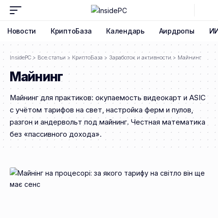
Новости
КриптоБаза
Календарь
Аирдропы
И
InsidePC
>
Все статьи
>
КриптоБаза
>
Заработок и активности
>
Майнинг
Майнинг
Майнинг для практиков: окупаемость видеокарт и ASIC
с учётом тарифов на свет, настройка ферм и пулов,
разгон и андервольт под майнинг. Честная математика
без «пассивного дохода».