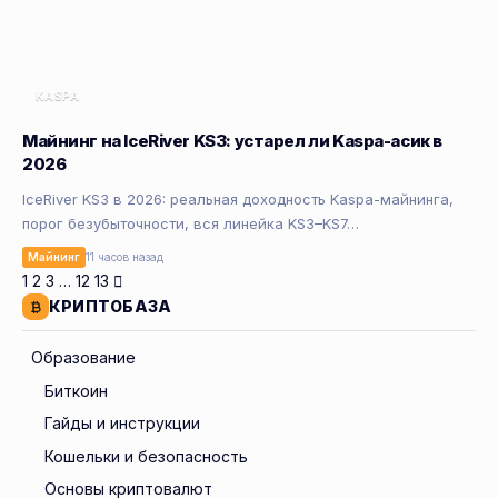
KASPA
Майнинг на IceRiver KS3: устарел ли Kaspa-асик в
2026
IceRiver KS3 в 2026: реальная доходность Kaspa-майнинга,
порог безубыточности, вся линейка KS3–KS7…
Майнинг
11 часов назад
1
2
3
…
12
13
КРИПТОБАЗА
Образование
Биткоин
Гайды и инструкции
Кошельки и безопасность
Основы криптовалют