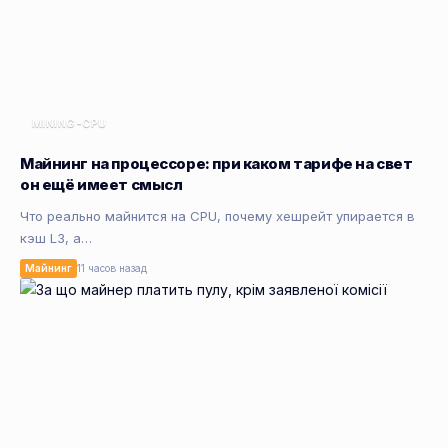
MINING-CPU
Майнинг на процессоре: при каком тарифе на свет
он ещё имеет смысл
Что реально майнится на CPU, почему хешрейт упирается в
кэш L3, а…
Майнинг
11 часов назад