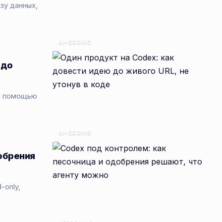
зу данных,
AI-CODING
 до
 с помощью
AI-CODING
обрения
-only,