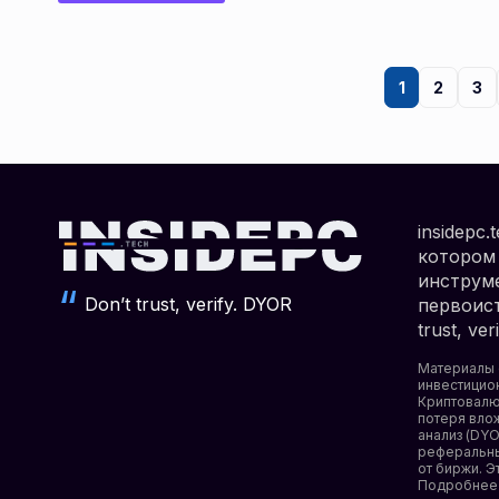
1
2
3
insidepc
котором 
инструме
Don’t trust, verify. DYOR
первоист
trust, v
Материалы 
инвестицио
Криптовалю
потеря вло
анализ (DYO
реферальны
от биржи. Э
Подробнее 