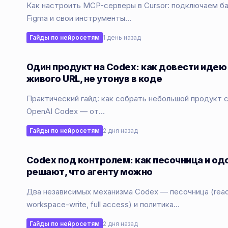
Как настроить MCP-серверы в Cursor: подключаем ба
Figma и свои инструменты…
Гайды по нейросетям
1 день назад
Один продукт на Codex: как довести идею
живого URL, не утонув в коде
Практический гайд: как собрать небольшой продукт
OpenAI Codex — от…
Гайды по нейросетям
2 дня назад
Codex под контролем: как песочница и од
решают, что агенту можно
Два независимых механизма Codex — песочница (read
workspace-write, full access) и политика…
Гайды по нейросетям
2 дня назад