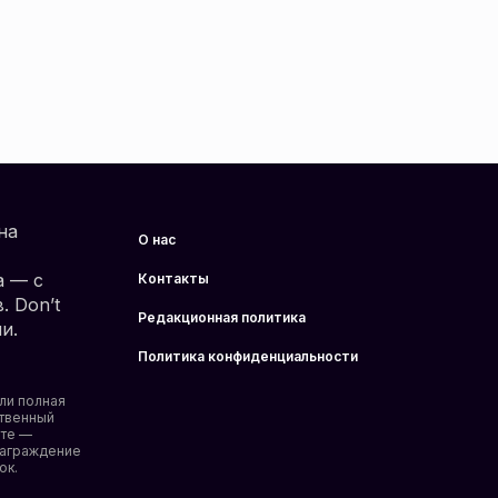
на
О нас
а — с
Контакты
 Don’t
Редакционная политика
и.
Политика конфиденциальности
ли полная
твенный
йте —
награждение
ок.