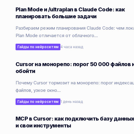
Plan Mode и /ultraplan в Claude Code: как
планировать большие задачи
Разбираем режим планирования Claude Code: чем лок
Plan Mode отличается от облачного…
Гайды по нейросетям
4 часа назад
Cursor на монорепо: порог 50 000 файлов и
обойти
Почему Cursor тормозит на монорепо: порог индекса
файлов, узкое окно…
Гайды по нейросетям
1 день назад
MCP в Cursor: как подключить базу данных
и свои инструменты