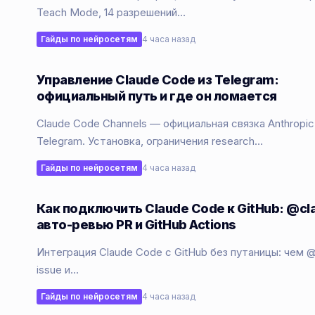
Teach Mode, 14 разрешений…
Гайды по нейросетям
4 часа назад
Управление Claude Code из Telegram:
официальный путь и где он ломается
Claude Code Channels — официальная связка Anthropic
Telegram. Установка, ограничения research…
Гайды по нейросетям
4 часа назад
Как подключить Claude Code к GitHub: @cl
авто-ревью PR и GitHub Actions
Интеграция Claude Code с GitHub без путаницы: чем @
issue и…
Гайды по нейросетям
4 часа назад