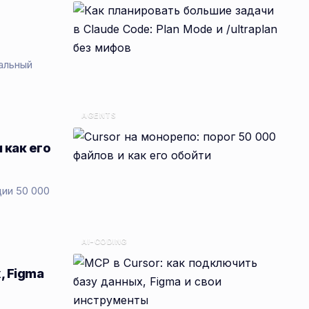
альный
AGENTS
 как его
ции 50 000
AI-CODING
, Figma