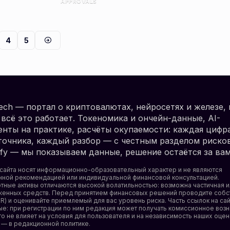
APPROVALS
4
5
.tech — портал о криптовалютах, нейросетях и железе, 
всё это работает. Токеномика и ончейн-данные, AI-
нты на практике, расчёты окупаемости: каждая цифр
очника, каждый разбор — с честным разделом рисков.
erify — мы показываем данные, решение остаётся за вам
сайта носят информационно-образовательный характер и не являются
нной рекомендацией или индивидуальной финансовой консультацией.
тные активы отличаются высокой волатильностью: возможна частичная и
женных средств. Перед принятием финансовых решений проводите собс
R) и оценивайте приемлемый для вас уровень риска. Часть ссылок на са
е: при регистрации по ним редакция может получать комиссионное воз
то не влияет на условия для пользователя и на независимость наших оцен
— в редакционной политике.