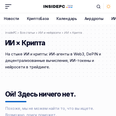
Новости
КриптоБаза
Календарь
Аирдропы
И
InsidePC
>
Все статьи
>
ИИ и нейросети
>
ИИ × Крипта
ИИ × Крипта
На стыке ИИ и крипты: ИИ-агенты в Web3, DePIN и
децентрализованные вычисления, ИИ-токены и
нейросети в трейдинге.
Ой! Здесь ничего нет.
Похоже, мы не можем найти то, что вы ищете.
Возможно, поиск поможет.