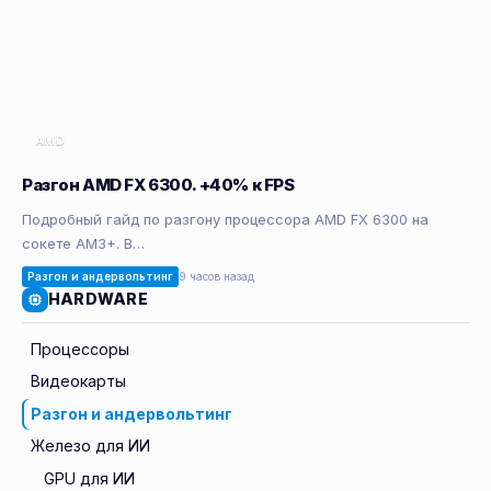
AMD
Разгон AMD FX 6300. +40% к FPS
Подробный гайд по разгону процессора AMD FX 6300 на
сокете AM3+. В…
Разгон и андервольтинг
9 часов назад
HARDWARE
Процессоры
Видеокарты
Разгон и андервольтинг
Железо для ИИ
GPU для ИИ