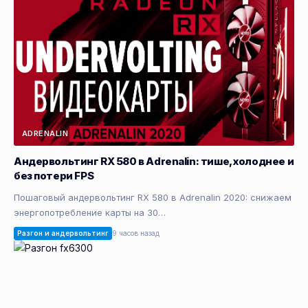
ADRENALIN
Андервольтинг RX 580 в Adrenalin: тише, холоднее и
без потери FPS
Пошаговый андервольтинг RX 580 в Adrenalin 2020: снижаем
энергопотребление карты на 30…
Разгон и андервольтинг
9 часов назад