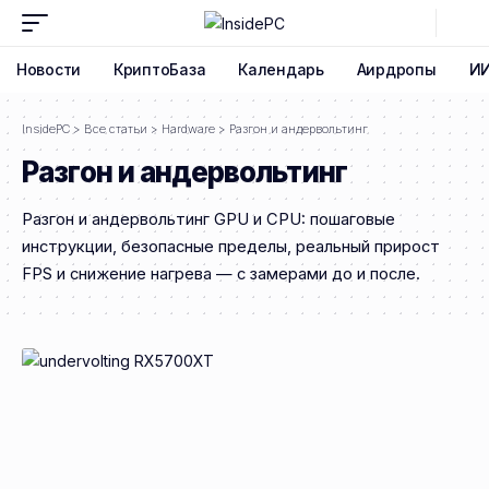
Новости
КриптоБаза
Календарь
Аирдропы
И
InsidePC
>
Все статьи
>
Hardware
>
Разгон и андервольтинг
Разгон и андервольтинг
Разгон и андервольтинг GPU и CPU: пошаговые
инструкции, безопасные пределы, реальный прирост
FPS и снижение нагрева — с замерами до и после.