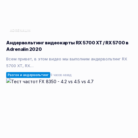
ADRENALIN
Андервольтинг видеокарты RX 5700 XT / RX 5700 в
Adrenalin 2020
Всем привет, в этом видео мы выполним андервольтинг RX
5700 XT, RX…
Разгон и андервольтинг
9 часов назад