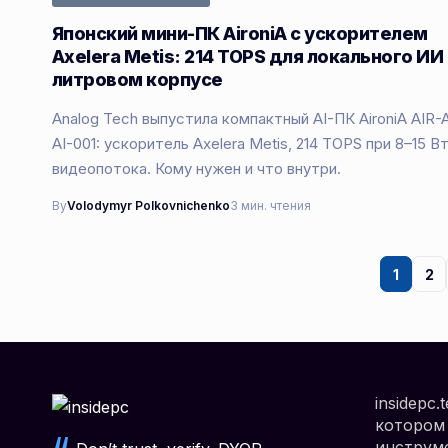
Японский мини-ПК AironiA с ускорителем
Axelera Metis: 214 TOPS для локального ИИ 
литровом корпусе
Analog Tech выпустила компактный AI-ПК AironiA AIR-
AI-001: ускоритель Axelera Metis, 214 TOPS при 8–15 Вт
видеопотока. Кому нужен и что внутри.
By
Volodymyr Polkovnichenko
3 мин. чтения
1
2
insidepc
котором 
инструме