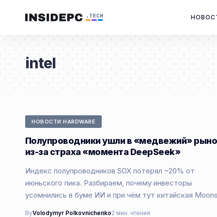
НОВОС
intel
НОВОСТИ HARDWARE
Полупроводники ушли в «медвежий» рын
из-за страха «момента DeepSeek»
Индекс полупроводников SOX потерял ~20% от
июньского пика. Разбираем, почему инвесторы
усомнились в буме ИИ и при чём тут китайская Moons
By
Volodymyr Polkovnichenko
2 мин. чтения