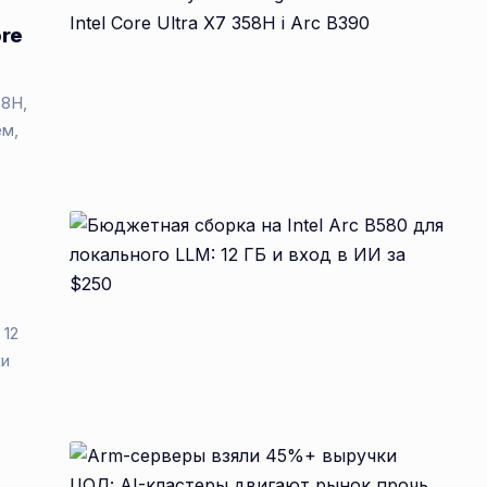
ore
58H,
ем,
 12
ки