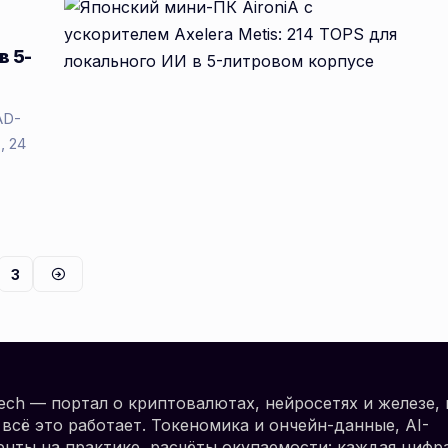
в 5-
AD-
, 24
3
.tech — портал о криптовалютах, нейросетях и железе, 
всё это работает. Токеномика и ончейн-данные, AI-
нты на практике, расчёты окупаемости: каждая цифр