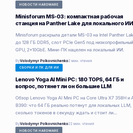
НОВОСТИ HARDWARE
Minisforum MS-03: компактная рабочая
станция на Panther Lake для локального И
Minisforum раскрыла детали MS-03 на Intel Panther Lak
до 128 ГБ DDR5, слот PCIe Gen5 под низкопрофильны
GPU, 2×10GbE. Мини-ПК нацелен на локальный ИИ.
By
Volodymyr Polkovnichenko
2 мин. чтения
СБОРКИ И ПК ДЛЯ ИИ
Lenovo Yoga AI Mini PC: 180 TOPS, 64 ГБ и
вопрос, потянет ли он большие LLM
Обзор Lenovo Yoga AI Mini PC на Core Ultra X7 358H и 
B390: что 64 ГБ реально потянут для локальных LLM,
сколько токенов в секунду ждать и стоит ли…
By
Volodymyr Polkovnichenko
22 мин. чтения
НОВОСТИ HARDWARE