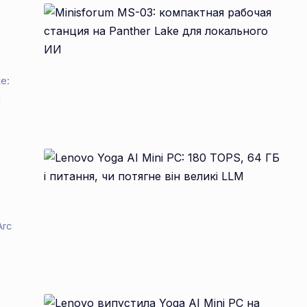
И
e:
й
Arc