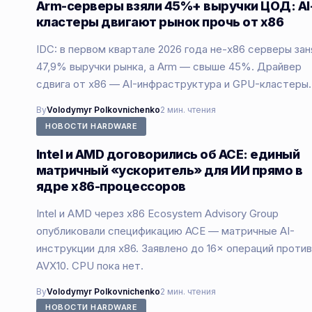
Arm-серверы взяли 45%+ выручки ЦОД: AI
кластеры двигают рынок прочь от x86
IDC: в первом квартале 2026 года не-x86 серверы зан
47,9% выручки рынка, а Arm — свыше 45%. Драйвер
сдвига от x86 — AI-инфраструктура и GPU-кластеры.
By
Volodymyr Polkovnichenko
2 мин. чтения
НОВОСТИ HARDWARE
Intel и AMD договорились об ACE: единый
матричный «ускоритель» для ИИ прямо в
ядре x86-процессоров
Intel и AMD через x86 Ecosystem Advisory Group
опубликовали спецификацию ACE — матричные AI-
инструкции для x86. Заявлено до 16× операций против
AVX10. CPU пока нет.
By
Volodymyr Polkovnichenko
2 мин. чтения
НОВОСТИ HARDWARE