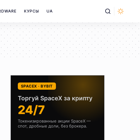
RDWARE
КУРСЫ
UA
SPACEX · BYBIT
Торгуй SpaceX за крипту
24/7
Токенизированные акции SpaceX —
спот, дробные доли, без брокера.