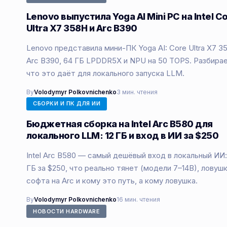
Lenovo выпустила Yoga AI Mini PC на Intel C
Ultra X7 358H и Arc B390
Lenovo представила мини-ПК Yoga AI: Core Ultra X7 3
Arc B390, 64 ГБ LPDDR5X и NPU на 50 TOPS. Разбира
что это даёт для локального запуска LLM.
By
Volodymyr Polkovnichenko
3 мин. чтения
СБОРКИ И ПК ДЛЯ ИИ
Бюджетная сборка на Intel Arc B580 для
локального LLM: 12 ГБ и вход в ИИ за $250
Intel Arc B580 — самый дешёвый вход в локальный ИИ:
ГБ за $250, что реально тянет (модели 7–14B), ловуш
софта на Arc и кому это путь, а кому ловушка.
By
Volodymyr Polkovnichenko
16 мин. чтения
НОВОСТИ HARDWARE