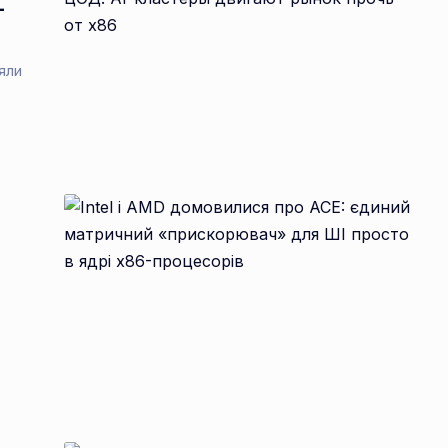
-
яли