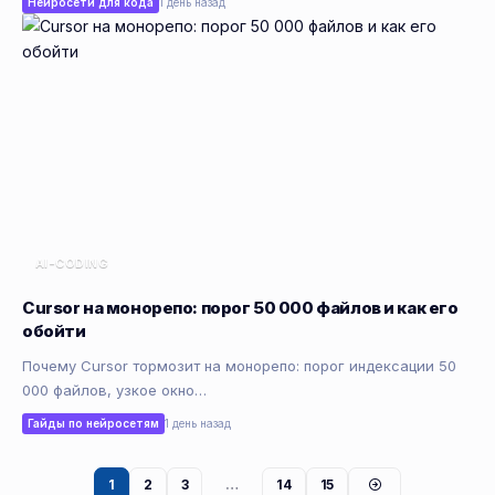
Нейросети для кода
1 день назад
AI-CODING
Cursor на монорепо: порог 50 000 файлов и как его
обойти
Почему Cursor тормозит на монорепо: порог индексации 50
000 файлов, узкое окно…
Гайды по нейросетям
1 день назад
1
2
3
…
14
15