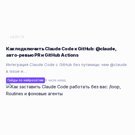
AGENTS
Как подключить Claude Code к GitHub: @claude,
авто-ревью PR и GitHub Actions
Интеграция Claude Code с GitHub без путаницы: чем @claude
в issue и…
Гайды по нейросетям
9 часов назад