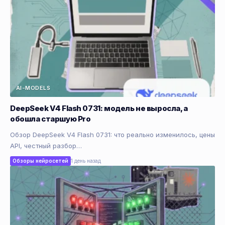
AI-MODELS
DeepSeek V4 Flash 0731: модель не выросла, а
обошла старшую Pro
Обзор DeepSeek V4 Flash 0731: что реально изменилось, цены
API, честный разбор…
Обзоры нейросетей
1 день назад