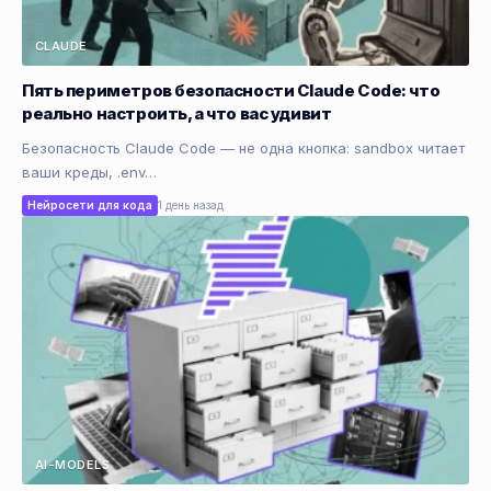
CLAUDE
Пять периметров безопасности Claude Code: что
реально настроить, а что вас удивит
Безопасность Claude Code — не одна кнопка: sandbox читает
ваши креды, .env…
Нейросети для кода
1 день назад
AI-MODELS