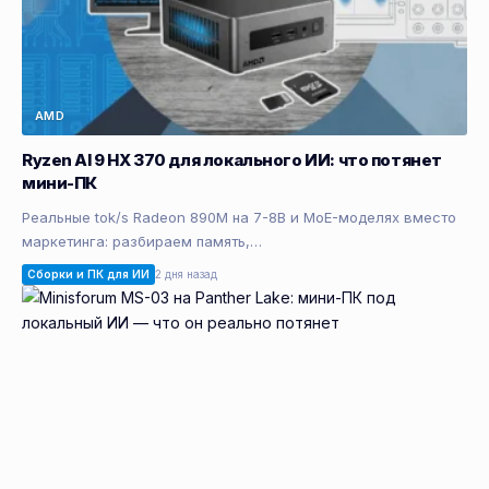
AMD
Ryzen AI 9 HX 370 для локального ИИ: что потянет
мини-ПК
Реальные tok/s Radeon 890M на 7-8B и MoE-моделях вместо
маркетинга: разбираем память,…
Сборки и ПК для ИИ
2 дня назад