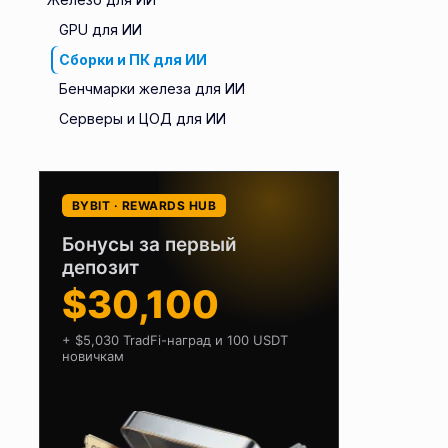
GPU для ИИ
Сборки и ПК для ИИ
Бенчмарки железа для ИИ
Серверы и ЦОД для ИИ
BYBIT · REWARDS HUB
Бонусы за первый
депозит
$30,100
+ $5,030 TradFi-наград и 100 USDT
новичкам