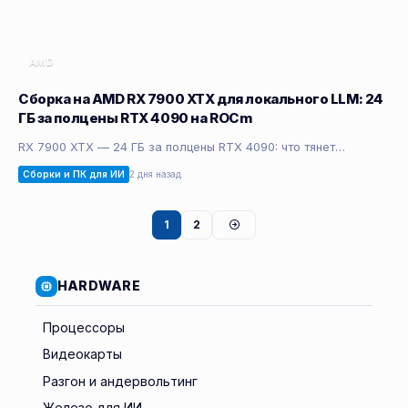
AMD
Сборка на AMD RX 7900 XTX для локального LLM: 24
ГБ за полцены RTX 4090 на ROCm
RX 7900 XTX — 24 ГБ за полцены RTX 4090: что тянет…
Сборки и ПК для ИИ
2 дня назад
1
2
HARDWARE
Процессоры
Видеокарты
Разгон и андервольтинг
Железо для ИИ