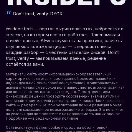
Don’t trust, verify. DYOR
insidepc.tech — портал о криптовалютах, нейросетях и
железе, на котором всё это работает. Токеномика и
ончейн-данные, AI-инструменты на практике, расчёты
окупаемости: каждая цифра — с первоисточника,
каждый разбор — с честным разделом рисков. Don’t
trust, verify — мы показываем данные, решение
остаётся за вами.
Материалы сайта носят информационно-образовательный
характер и не являются инвестиционной рекомендацией или
индивидуальной финансовой консультацией. Криптовалютные
активы отличаются высокой волатильностью: возможна частичная
или полная потеря вложенных средств. Перед принятием
финансовых решений проводите собственный анализ (DYOR) и
оценивайте приемлемый для вас уровень риска. Часть ссылок на
сайте — реферальные: при регистрации по ним редакция может
получать комиссионное вознаграждение от биржи. Это не влияет
на условия для пользователя и на независимость наших оценок.
Подробнее — в редакционной политике.
Сайт использует файлы cookie и средства обезличенной
аналитики. Персональные данные пользователей не продаются и