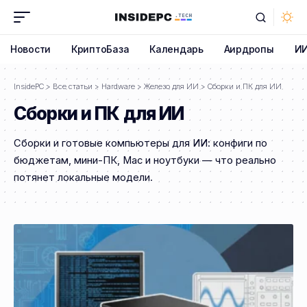
Новости
КриптоБаза
Календарь
Аирдропы
И
InsidePC
>
Все статьи
>
Hardware
>
Железо для ИИ
>
Сборки и ПК для ИИ
Сборки и ПК для ИИ
Сборки и готовые компьютеры для ИИ: конфиги по
бюджетам, мини-ПК, Mac и ноутбуки — что реально
потянет локальные модели.