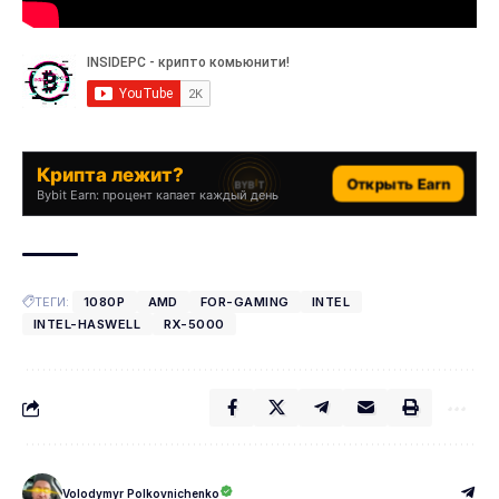
Крипта лежит?
Открыть Earn
Bybit Earn: процент капает каждый день
ТЕГИ:
1080P
AMD
FOR-GAMING
INTEL
INTEL-HASWELL
RX-5000
Volodymyr Polkovnichenko