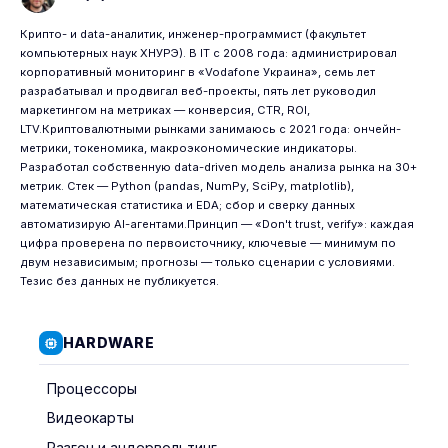
Крипто- и data-аналитик, инженер-программист (факультет
компьютерных наук ХНУРЭ). В IT с 2008 года: администрировал
корпоративный мониторинг в «Vodafone Украина», семь лет
разрабатывал и продвигал веб-проекты, пять лет руководил
маркетингом на метриках — конверсия, CTR, ROI,
LTV.Криптовалютными рынками занимаюсь с 2021 года: ончейн-
метрики, токеномика, макроэкономические индикаторы.
Разработал собственную data-driven модель анализа рынка на 30+
метрик. Стек — Python (pandas, NumPy, SciPy, matplotlib),
математическая статистика и EDA; сбор и сверку данных
автоматизирую AI-агентами.Принцип — «Don't trust, verify»: каждая
цифра проверена по первоисточнику, ключевые — минимум по
двум независимым; прогнозы — только сценарии с условиями.
Тезис без данных не публикуется.
HARDWARE
Процессоры
Видеокарты
Разгон и андервольтинг