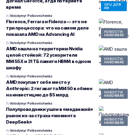
догнал GeForce, а где потеряете
GPU ДЛЯ
время
ИИ
By
Volodymyr Polkovnichenko
Florence, Ferrara и Fidenza — это не
три процессора: что на самом деле
НОВОСТИ
показала AMD на Advancing AI
HARDWARE
By
Volodymyr Polkovnichenko
AMD зашла на территорию Nvidia
целой стойкой: 72 ускорителя
НОВОСТИ
MI455X и 31 ТБ памяти HBM4 в одном
HARDWARE
шкафу
By
Volodymyr Polkovnichenko
AMD покупает себе место у
Anthropic: 2 гигаватта MI450 в обмен
НОВОСТИ
на инвестицию до $5 млрд
HARDWARE
By
Volodymyr Polkovnichenko
Полупроводники ушли в «медвежий»
рынок из-за страха «момента
НОВОСТИ
DeepSeek»
HARDWARE
By
Volodymyr Polkovnichenko