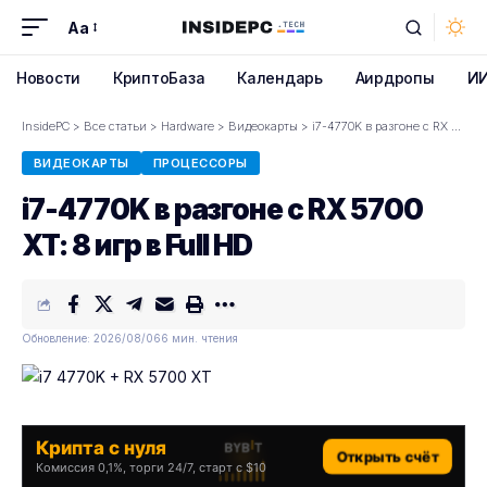
Aa
Font
Resizer
Новости
КриптоБаза
Календарь
Аирдропы
И
InsidePC
>
Все статьи
>
Hardware
>
Видеокарты
>
i7-4770K в разгоне с RX 5700 XT: 8 игр в Full HD
ВИДЕОКАРТЫ
ПРОЦЕССОРЫ
i7-4770K в разгоне с RX 5700
XT: 8 игр в Full HD
Обновление: 2026/08/06
6 мин. чтения
Крипта с нуля
Открыть счёт
Комиссия 0,1%, торги 24/7, старт с $10