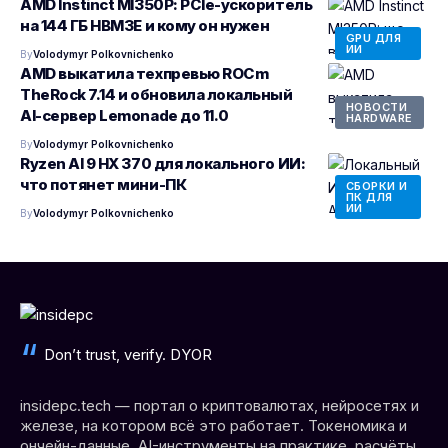
AMD Instinct MI350P: PCIe-ускоритель
на 144 ГБ HBM3E и кому он нужен
GPU ДЛЯ
ИИ
By
Volodymyr Polkovnichenko
AMD выкатила техпревью ROCm
TheRock 7.14 и обновила локальный
НОВОСТИ
AI-сервер Lemonade до 11.0
HARDWARE
By
Volodymyr Polkovnichenko
Ryzen AI 9 HX 370 для локального ИИ:
что потянет мини-ПК
СБОРКИ И
ПК ДЛЯ
ИИ
By
Volodymyr Polkovnichenko
Don’t trust, verify. DYOR
insidepc.tech — портал о криптовалютах, нейросетях и
железе, на котором всё это работает. Токеномика и
ончейн-данные, AI-инструменты на практике, расчёты