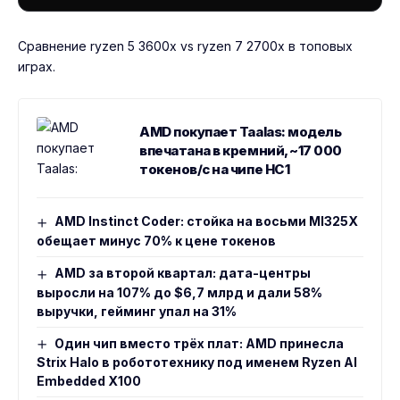
Сравнение
ryzen 5 3600x vs ryzen 7 2700x
в топовых
играх.
AMD покупает Taalas: модель
впечатана в кремний, ~17 000
токенов/с на чипе HC1
AMD Instinct Coder: стойка на восьми MI325X
обещает минус 70% к цене токенов
AMD за второй квартал: дата-центры
выросли на 107% до $6,7 млрд и дали 58%
выручки, гейминг упал на 31%
Один чип вместо трёх плат: AMD принесла
Strix Halo в робототехнику под именем Ryzen AI
Embedded X100