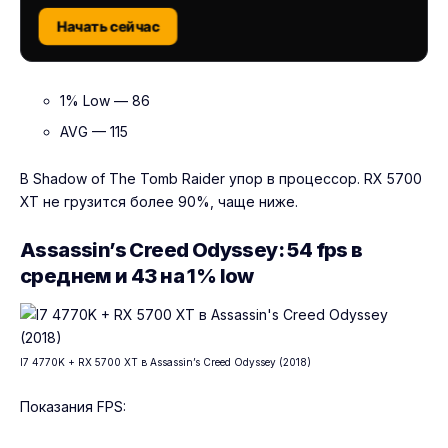
Начать сейчас
1% Low — 86
AVG — 115
В Shadow of The Tomb Raider упор в процессор. RX 5700
XT не грузится более 90%, чаще ниже.
Assassin’s Creed Odyssey: 54 fps в
среднем и 43 на 1% low
I7 4770K + RX 5700 XT в Assassin’s Creed Odyssey (2018)
Показания FPS: