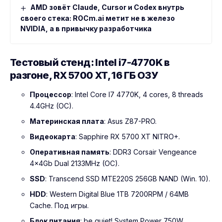
AMD зовёт Claude, Cursor и Codex внутрь
своего стека: ROCm.ai метит не в железо
NVIDIA, а в привычку разработчика
Тестовый стенд: Intel i7-4770K в
разгоне, RX 5700 XT, 16 ГБ ОЗУ
Процессор
: Intel Core I7 4770K, 4 cores, 8 threads
4.4GHz (OC).
Материнская плата
: Asus Z87-PRO.
Видеокарта
: Sapphire RX 5700 XT NITRO+.
Оперативная память
: DDR3 Corsair Vengeance
4x4Gb Dual 2133MHz (OC).
SSD
: Transcend SSD MTE220S 256GB NAND (Win. 10).
HDD
: Western Digital Blue 1TB 7200RPM / 64MB
Cache. Под игры.
Блок питания
: be quiet! System Power 750W.