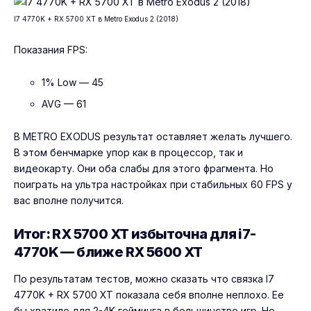
I7 4770K + RX 5700 XT в Metro Exodus 2 (2018)
Показания FPS:
1% Low — 45
AVG — 61
В METRO EXODUS результат оставляет желать лучшего.
В этом бенчмарке упор как в процессор, так и
видеокарту. Они оба слабы для этого фрагмента. Но
поиграть на ультра настройках при стабильных 60 FPS у
вас вполне получится.
Итог: RX 5700 XT избыточна для i7-
4770K — ближе RX 5600 XT
По результатам тестов, можно сказать что связка I7
4770K + RX 5700 XT показала себя вполне неплохо. Ее
бы хватило для 2-4K гейминга в большинстве игр. Но