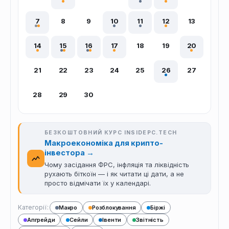
7
8
9
10
11
12
13
14
15
16
17
18
19
20
21
22
23
24
25
26
27
28
29
30
БЕЗКОШТОВНИЙ КУРС INSIDEPC.TECH
Макроекономіка для крипто-
інвестора
→
Чому засідання ФРС, інфляція та ліквідність
рухають біткоїн — і як читати ці дати, а не
просто відмічати їх у календарі.
Категорії:
Макро
Розблокування
Біржі
Апгрейди
Сейли
Івенти
Звітність