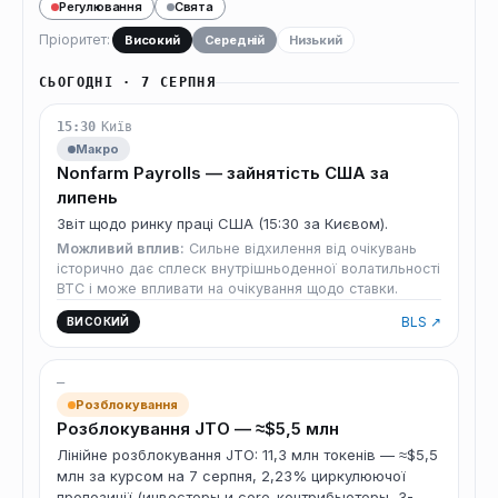
Регулювання
Свята
Пріоритет:
Високий
Середній
Низький
СЬОГОДНІ · 7 СЕРПНЯ
15:30
Київ
Макро
Nonfarm Payrolls — зайнятість США за
липень
Звіт щодо ринку праці США (15:30 за Києвом).
Можливий вплив:
Сильне відхилення від очікувань
історично дає сплеск внутрішньоденної волатильності
BTC і може впливати на очікування щодо ставки.
BLS ↗
ВИСОКИЙ
—
Розблокування
Розблокування JTO — ≈$5,5 млн
Лінійне розблокування JTO: 11,3 млн токенів — ≈$5,5
млн за курсом на 7 серпня, 2,23% циркулюючої
пропозиції (инвесторы и core-контрибьюторы, 3-