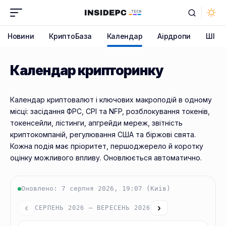
Новини
КриптоБаза
Календар
Аірдропи
ШІ
Календар крипторинку
Календар криптовалют і ключових макроподій в одному
місці: засідання ФРС, CPI та NFP, розблокування токенів,
токенсейли, лістинги, апгрейди мереж, звітність
криптокомпаній, регулювання США та біржові свята.
Кожна подія має пріоритет, першоджерело й коротку
оцінку можливого впливу. Оновлюється автоматично.
Оновлено: 7 серпня 2026, 19:07 (Київ)
‹
›
СЕРПЕНЬ 2026 — ВЕРЕСЕНЬ 2026