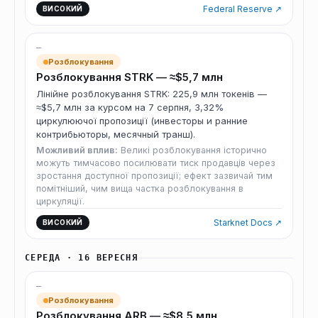
Federal Reserve ↗
ВИСОКИЙ
—
Розблокування
Розблокування STRK — ≈$5,7 млн
Лінійне розблокування STRK: 225,9 млн токенів —
≈$5,7 млн за курсом на 7 серпня, 3,32%
циркулюючої пропозиції (инвесторы и ранние
контрибьюторы, месячный транш).
Можливий вплив:
Великі розблокування історично
можуть тимчасово посилювати тиск продавців через
зростання доступної пропозиції; ефект зазвичай тим
помітніший, чим вища частка розблокування в
циркуляції.
Starknet Docs ↗
ВИСОКИЙ
СЕРЕДА · 16 ВЕРЕСНЯ
—
Розблокування
Розблокування ARB — ≈$8,5 млн