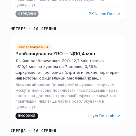
циркуляції.
ZK Nation Docs ↗
СЕРЕДНІЙ
ЧЕТВЕР · 20 СЕРПНЯ
—
Розблокування
Розблокування ZRO — ≈$10,4 млн
Лінійне розблокування ZRO: 12,7 млн токенів —
≈$10,4 млн за курсом на 7 серпня, 3,59%
циркулюючої пропозиції (стратегические партнёры-
инвесторы, официальный месячный транш).
Можливий вплив:
Великі розблокування історично
можуть тимчасово посилювати тиск продавців через
зростання доступної пропозиції; ефект зазвичай тим
помітніший, чим вища частка розблокування в
циркуляції.
LayerZero Labs ↗
ВИСОКИЙ
СЕРЕДА · 26 СЕРПНЯ