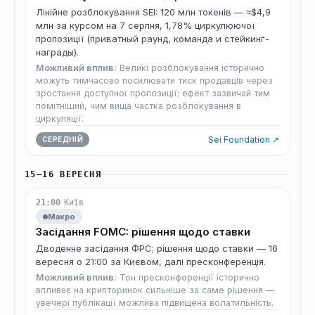
Лінійне розблокування SEI: 120 млн токенів — ≈$4,9
млн за курсом на 7 серпня, 1,78% циркулюючої
пропозиції (приватный раунд, команда и стейкинг-
награды).
Можливий вплив:
Великі розблокування історично
можуть тимчасово посилювати тиск продавців через
зростання доступної пропозиції; ефект зазвичай тим
помітніший, чим вища частка розблокування в
циркуляції.
Sei Foundation ↗
СЕРЕДНІЙ
15–16 ВЕРЕСНЯ
21:00
Київ
Макро
Засідання FOMC: рішення щодо ставки
Дводенне засідання ФРС; рішення щодо ставки — 16
вересня о 21:00 за Києвом, далі пресконференція.
Можливий вплив:
Тон пресконференції історично
впливає на крипторинок сильніше за саме рішення —
увечері публікації можлива підвищена волатильність.