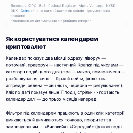
Джерела: ФРС · BLS · Federal Register · Alpha Vantage · NYSE ·
OKX ·
Coindar
· анонси майданчиків сейлів · документація
проєктів.
·
Оновлюється автоматично з офіційних джерел.
Як користуватися календарем
криптовалют
Календар показує два місяці одразу: ліворуч —
поточний, праворуч — наступний. Крапки під числами —
категорії подій цього дня (сіра — макро, помаранчева —
розблокування, синя — біржі й сейли, фіолетова —
апгрейди, зелена — звітність, червона — регулювання).
Клік по даті показує лише її події, стрілки ‹ › гортають
календар далі — до трьох місяців наперед.
Фільтри під календарем працюють в один клік: категорії
вмикаються й вимикаються точково, пріоритет за
замовчуванням — «Високий» і «Середній» (фонові події