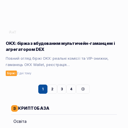
FIAT
OKX: біржа з вбудованим мультичейн-гаманцем і
агрегатором DEX
Повний огляд біржі OKX: реальні комісії та VIP-знижки,
гаманець OKX Wallet, реєстрація…
Біржі
2 дні тому
1
2
3
4
КРИПТОБАЗА
Освіта