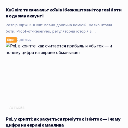
KuCoin: тисяча альткоїнів і безкоштовні торгові боти
в одному акаунті
Розбір біржі KuCoin: повна драбина комісій, безкоштовні
боти, Proof-of-Reserves, регуляторна історія зі…
Біржі
2 дні тому
FUTURES
PnL у крипті: як рахується прибуток і збиток — і чому
цифра на екрані оманлива