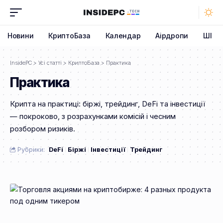
Новини
КриптоБаза
Календар
Аірдропи
ШІ
InsidePC
>
Усі статті
>
КриптоБаза
>
Практика
Практика
Крипта на практиці: біржі, трейдинг, DeFi та інвестиції
— покроково, з розрахунками комісій і чесним
розбором ризиків.
Рубрики:
DeFi
Біржі
Інвестиції
Трейдинг