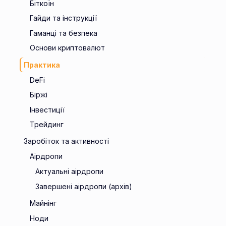
Біткоїн
Гайди та інструкції
Гаманці та безпека
Основи криптовалют
Практика
DeFi
Біржі
Інвестиції
Трейдинг
Заробіток та активності
Аірдропи
Актуальні аірдропи
Завершені аірдропи (архів)
Майнінг
Ноди