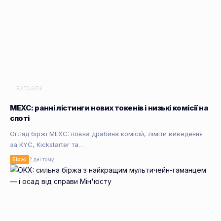
FUTURES
MEXC: ранні лістинги нових токенів і низькі комісії на
споті
Огляд біржі MEXC: повна драбина комісій, ліміти виведення
за KYC, Kickstarter та…
Біржі
2 дні тому