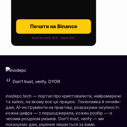
Почати на Binance
Комісія споту 0,1% · торги 24/7
Don’t trust, verify. DYOR
insidepc.tech — портал про криптовалюти, нейромережі
та залізо, на якому все це працює. Токеноміка й ончейн-
дані, AI-інструменти на практиці, розрахунки окупності:
кожна цифра — з першоджерела, кожен розбір — із
чесним розділом ризиків. Don’t trust, verify — ми
показуємо дані, рішення лишається за вами.