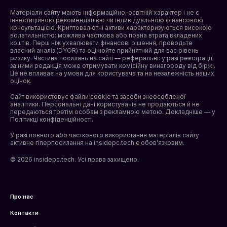
Матеріали сайту мають інформаційно-освітній характер і не є
інвестиційною рекомендацією чи індивідуальною фінансовою
консультацією. Криптовалютні активи характеризуються високою
волатильністю: можлива часткова або повна втрата вкладених
коштів. Перш ніж ухвалювати фінансові рішення, проводьте
власний аналіз (DYOR) та оцінюйте прийнятний для вас рівень
ризику. Частина посилань на сайті — реферальні: у разі реєстрації
за ними редакція може отримувати комісійну винагороду від біржі.
Це не впливає на умови для користувача та на незалежність наших
оцінок.
Сайт використовує файли cookie та засоби знеособленої
аналітики. Персональні дані користувачів не продаються й не
передаються третім особам з рекламною метою. Докладніше — у
Політикці конфіденційності
.
У разі повного або часткового використання матеріалів сайту
активне гіперпосилання на insidepc.tech є обов’язковим.
© 2026 insidepc.tech. Усі права захищено.
Про нас
Контакти