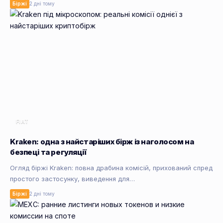
Біржі
2 дні тому
FIAT
Kraken: одна з найстаріших бірж із наголосом на
безпеці та регуляції
Огляд біржі Kraken: повна драбина комісій, прихований спред
простого застосунку, виведення для…
Біржі
2 дні тому