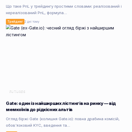
Що таке PnL у трейдингу простими словами: реалізований і
нереалізований PnL, формула…
Трейдинг
2 дні тому
FUTURES
Gate: один із найширших лістингів на ринку — від
мемкоїнів до рідкісних альтів
Огляд біржі Gate (колишня Gate.io): повна драбина комісій,
обов'язковий KYC, введення та…