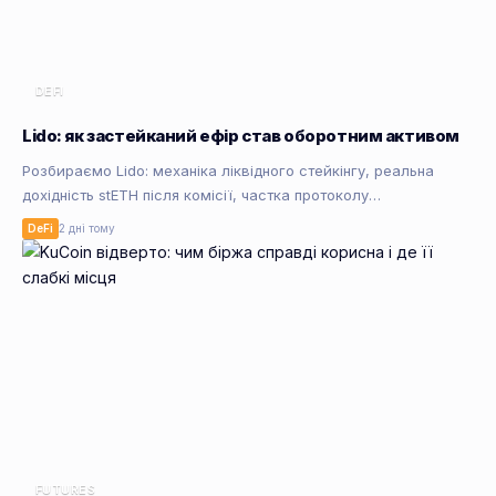
DEFI
Lido: як застейканий ефір став оборотним активом
Розбираємо Lido: механіка ліквідного стейкінгу, реальна
дохідність stETH після комісії, частка протоколу…
DeFi
2 дні тому
FUTURES