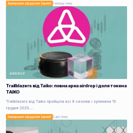
Завершені аірдропи (архів)
1 місяць тому
AIRDROP
Trailblazers від Taiko: повна арка airdrop і доля токена
TAIKO
Trailblazers від Taiko пройшла всі 6 сезонів і зупинена 15
грудня 2025.…
Завершені аірдропи (архів)
2 дні тому