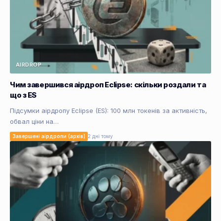
AIRDROP
Чим завершився аірдроп Eclipse: скільки роздали та
що з ES
Підсумки аірдропу Eclipse (ES): 100 млн токенів за активність,
обвал ціни на…
Завершені аірдропи (архів)
2 дні тому