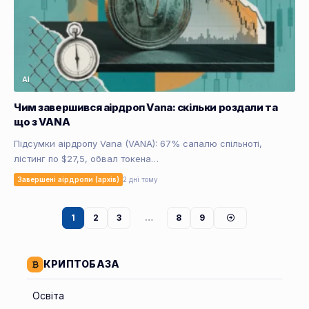
AI
Чим завершився аірдроп Vana: скільки роздали та
що з VANA
Підсумки аірдропу Vana (VANA): 67% сапалю спільноті,
лістинг по $27,5, обвал токена…
Завершені аірдропи (архів)
2 дні тому
1
2
3
…
8
9
КРИПТОБАЗА
Освіта