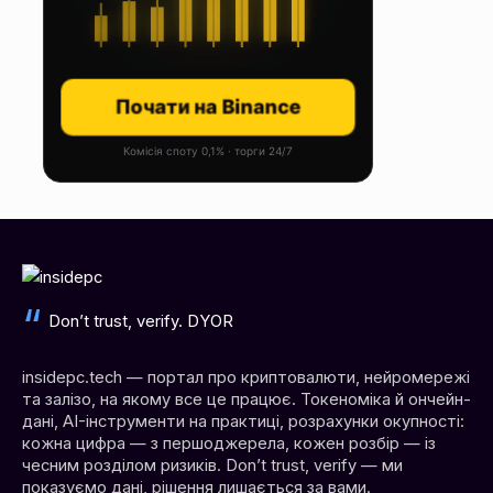
Почати на Binance
Комісія споту 0,1% · торги 24/7
Don’t trust, verify. DYOR
insidepc.tech — портал про криптовалюти, нейромережі
та залізо, на якому все це працює. Токеноміка й ончейн-
дані, AI-інструменти на практиці, розрахунки окупності:
кожна цифра — з першоджерела, кожен розбір — із
чесним розділом ризиків. Don’t trust, verify — ми
показуємо дані, рішення лишається за вами.