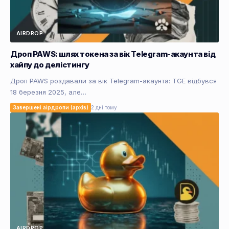
AIRDROP
Дроп PAWS: шлях токена за вік Telegram-акаунта від
хайпу до делістингу
Дроп PAWS роздавали за вік Telegram-акаунта: TGE відбувся
18 березня 2025, але…
Завершені аірдропи (архів)
2 дні тому
AIRDROP