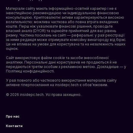
Матеріали сайту мають інформаційно-освітній характер і не є
інвестиційною рекомендацією чи індивідуальною фінансовою
консультацією. Криптовалютні активи характеризуються високою
волатильністю: можлива часткова або повна втрата вкладених
коштів. Перш ніж ухвалювати фінансові рішення, проводьте
власний аналіз (DYOR) та оцінюйте прийнятний для вас рівень
ризику. Частина посилань на сайті — реферальні: у разі реєстрації
за ними редакція може отримувати комісійну винагороду від біржі.
Це не впливає на умови для користувача та на незалежність наших
оцінок.
Сайт використовує файли cookie та засоби знеособленої
аналітики. Персональні дані користувачів не продаються й не
передаються третім особам з рекламною метою. Докладніше — у
Політикці конфіденційності
.
У разі повного або часткового використання матеріалів сайту
активне гіперпосилання на insidepc.tech є обов’язковим.
© 2026 insidepc.tech. Усі права захищено.
Про нас
Контакти