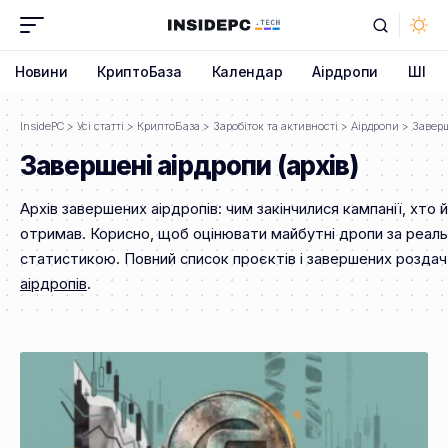
Новини
КриптоБаза
Календар
Аірдропи
ШІ
InsidePC
>
Усі статті
>
КриптоБаза
>
Заробіток та активності
>
Аірдропи
>
Заверш
Завершені аірдропи (архів)
Архів завершених аірдропів: чим закінчилися кампанії, хто й
отримав. Корисно, щоб оцінювати майбутні дропи за реал
статистикою. Повний список проєктів і завершених розда
аірдропів
.