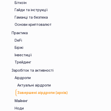
Біткоїн
Гайди та інструкції
Гаманці та безпека
Основи криптовалют
Практика
DeFi
Біржі
Інвестиції
Трейдинг
Заробіток та активності
Аірдропи
Актуальні аірдропи
Завершені аірдропи (архів)
Майнінг
Ноди