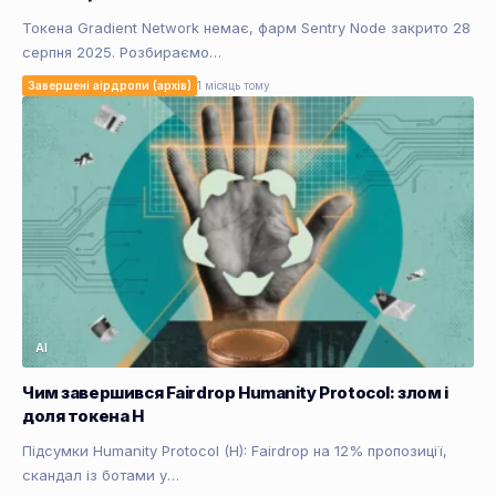
Токена Gradient Network немає, фарм Sentry Node закрито 28
серпня 2025. Розбираємо…
Завершені аірдропи (архів)
1 місяць тому
AI
Чим завершився Fairdrop Humanity Protocol: злом і
доля токена H
Підсумки Humanity Protocol (H): Fairdrop на 12% пропозиції,
скандал із ботами у…