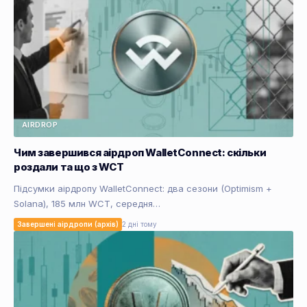
AIRDROP
Чим завершився аірдроп WalletConnect: скільки
роздали та що з WCT
Підсумки аірдропу WalletConnect: два сезони (Optimism +
Solana), 185 млн WCT, середня…
Завершені аірдропи (архів)
2 дні тому