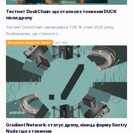
Тестнет DuckChain: що сталося з токеном DUCK
після дропу
Тестнет DuckChain завершився TGE 16 січня 2025 року.
Розбираємо, що сталося з…
Завершені аірдропи (архів)
2 дні тому
AIRDROP
Gradient Network: статус дропу, кінець фарму Sentry
Node і що з токеном