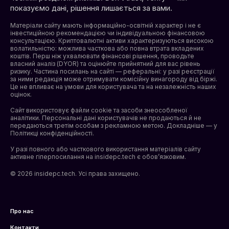
показуємо дані, рішення лишається за вами.
Матеріали сайту мають інформаційно-освітній характер і не є
інвестиційною рекомендацією чи індивідуальною фінансовою
консультацією. Криптовалютні активи характеризуються високою
волатильністю: можлива часткова або повна втрата вкладених
коштів. Перш ніж ухвалювати фінансові рішення, проводьте
власний аналіз (DYOR) та оцінюйте прийнятний для вас рівень
ризику. Частина посилань на сайті — реферальні: у разі реєстрації
за ними редакція може отримувати комісійну винагороду від біржі.
Це не впливає на умови для користувача та на незалежність наших
оцінок.
Сайт використовує файли cookie та засоби знеособленої
аналітики. Персональні дані користувачів не продаються й не
передаються третім особам з рекламною метою. Докладніше — у
Політикці конфіденційності
.
У разі повного або часткового використання матеріалів сайту
активне гіперпосилання на insidepc.tech є обов’язковим.
© 2026 insidepc.tech. Усі права захищено.
Про нас
Контакти