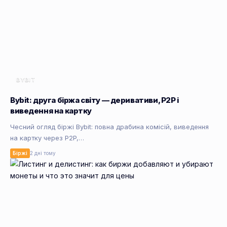
BYBIT
Bybit: друга біржа світу — деривативи, P2P і
виведення на картку
Чесний огляд біржі Bybit: повна драбина комісій, виведення
на картку через P2P,…
Біржі
2 дні тому