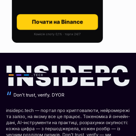
Почати на Binance
Комісія споту 0,1% · торги 24/7
Don’t trust, verify. DYOR
insidepc.tech — портал про криптовалюти, нейромережі
та залізо, на якому все це працює. Токеноміка й ончейн-
дані, AI-інструменти на практиці, розрахунки окупності:
кожна цифра — з першоджерела, кожен розбір — із
чесним розділом ризиків. Don’t trust, verify — ми