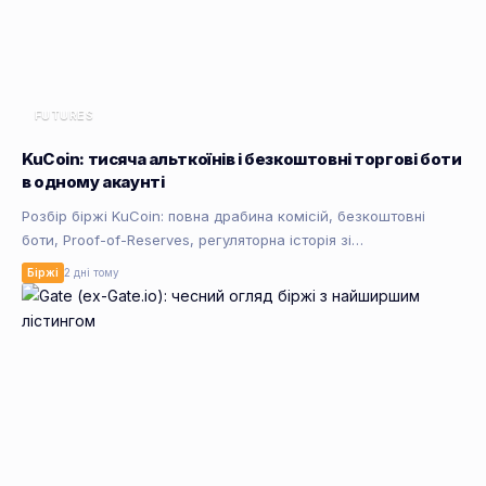
FUTURES
KuCoin: тисяча альткоїнів і безкоштовні торгові боти
в одному акаунті
Розбір біржі KuCoin: повна драбина комісій, безкоштовні
боти, Proof-of-Reserves, регуляторна історія зі…
Біржі
2 дні тому