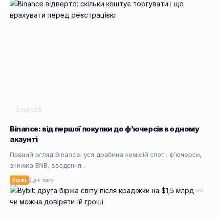
BINANCE
Binance: від першої покупки до фʼючерсів в одному
акаунті
Повний огляд Binance: уся драбина комісій спот і фʼючерси,
знижка BNB, введення…
Біржі
2 дні тому