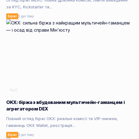
Огляд біржі MEXC: повна драбина комісій, ліміти виведення
за KYC, Kickstarter та…
Біржі
2 дні тому
FIAT
OKX: біржа з вбудованим мультичейн-гаманцем і
агрегатором DEX
Повний огляд біржі OKX: реальні комісії та VIP-знижки,
гаманець OKX Wallet, реєстрація…
Біржі
2 дні тому