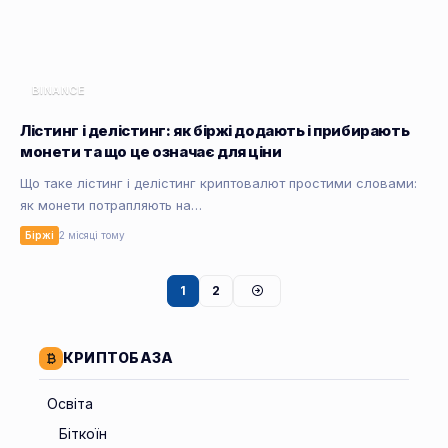
BINANCE
Лістинг і делістинг: як біржі додають і прибирають
монети та що це означає для ціни
Що таке лістинг і делістинг криптовалют простими словами:
як монети потрапляють на…
Біржі
2 місяці тому
1
2
КРИПТОБАЗА
Освіта
Біткоїн