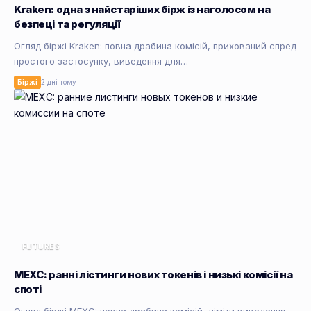
Kraken: одна з найстаріших бірж із наголосом на
безпеці та регуляції
Огляд біржі Kraken: повна драбина комісій, прихований спред
простого застосунку, виведення для…
Біржі
2 дні тому
FUTURES
MEXC: ранні лістинги нових токенів і низькі комісії на
споті