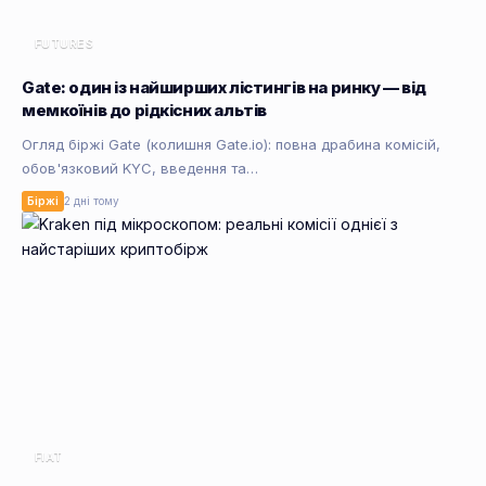
FUTURES
Gate: один із найширших лістингів на ринку — від
мемкоїнів до рідкісних альтів
Огляд біржі Gate (колишня Gate.io): повна драбина комісій,
обов'язковий KYC, введення та…
Біржі
2 дні тому
FIAT