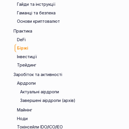
Гайди та інструкції
Гаманці та безпека
Основи криптовалют
Практика
DeFi
Біржі
Інвестиції
Трейдинг
Заробіток та активності
Аірдропи
Актуальні аірдропи
Завершені аірдропи (архів)
Майнінг
Ноди
Токінсейли IDO/ICO/IEO