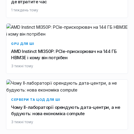
де втратите час
1 тиждень тому
GPU ДЛЯ ШІ
AMD Instinct MI350P: PCIe-прискорювач на 144 ГБ
HBM3E і кому він потрібен
3 тижні тому
СЕРВЕРИ ТА ЦОД ДЛЯ ШІ
Чому ІІ-лабораторії орендують дата-центри, а не
будують: нова економіка compute
3 тижні тому