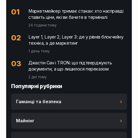
Маркетмейкер тримає стакан: хто насправді
ставить ціни, які ви бачите в терміналі
24 години тому
Layer 1, Layer 2, Layer 3: де у рівнів блокчейну
техніка, а де маркетинг
1 день тому
Джастін Сан і TRON: що підтверджують
документи, а що лишилося переказом
2 дні тому
Популярні рубрики
Гаманці та безпека
›
Майнінг
›