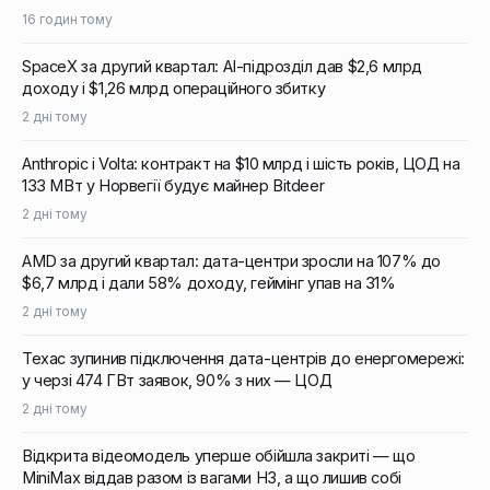
16 годин тому
SpaceX за другий квартал: AI-підрозділ дав $2,6 млрд
доходу і $1,26 млрд операційного збитку
2 дні тому
Anthropic і Volta: контракт на $10 млрд і шість років, ЦОД на
133 МВт у Норвегії будує майнер Bitdeer
2 дні тому
AMD за другий квартал: дата-центри зросли на 107% до
$6,7 млрд і дали 58% доходу, геймінг упав на 31%
2 дні тому
Техас зупинив підключення дата-центрів до енергомережі:
у черзі 474 ГВт заявок, 90% з них — ЦОД
2 дні тому
Відкрита відеомодель уперше обійшла закриті — що
MiniMax віддав разом із вагами H3, а що лишив собі