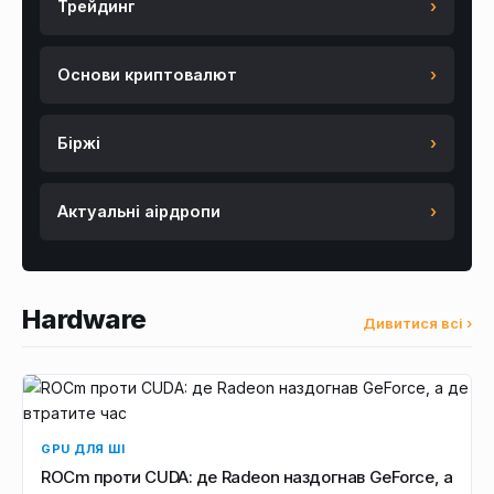
Трейдинг
›
Основи криптовалют
›
Біржі
›
Актуальні аірдропи
›
Hardware
Дивитися всі ›
GPU ДЛЯ ШІ
ROCm проти CUDA: де Radeon наздогнав GeForce, а