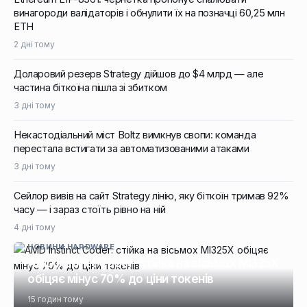
винагороди валідаторів і обнулити їх на позначці 60,25 млн
ETH
2 дні тому
Доларовий резерв Strategy дійшов до $4 млрд — але
частина біткоїна пішла зі збитком
3 дні тому
Некастодіальний міст Boltz вимкнув свопи: команда
перестала встигати за автоматизованими атаками
3 дні тому
Сейлор вивів на сайт Strategy лінію, яку біткоїн тримав 92%
часу — і зараз стоїть рівно на ній
4 дні тому
НОВИНИ HARDWARE
AMD Instinct Coder: стійка на вісьмох MI325X
обіцяє мінус 70% до ціни токенів
15 годин тому