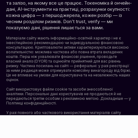
та залізо, на якому все це працює. Токеноміка й ончейн-
дані, AI-інструменти на практиці, розрахунки окупності:
кожна цифра — з першоджерела, кожен розбір — із
чесним розділом ризиків. Don’t trust, verify — ми
показуємо дані, рішення лишається за вами.
Матеріали сайту мають інформаційно-освітній характер і не є
інвестиційною рекомендацією чи індивідуальною фінансовою
консультацією. Криптовалютні активи характеризуються високою
волатильністю: можлива часткова або повна втрата вкладених
коштів. Перш ніж ухвалювати фінансові рішення, проводьте
власний аналіз (DYOR) та оцінюйте прийнятний для вас рівень
ризику. Частина посилань на сайті — реферальні: у разі реєстрації
за ними редакція може отримувати комісійну винагороду від біржі.
Це не впливає на умови для користувача та на незалежність наших
оцінок.
Сайт використовує файли cookie та засоби знеособленої
аналітики. Персональні дані користувачів не продаються й не
передаються третім особам з рекламною метою. Докладніше — у
Політикці конфіденційності
.
У разі повного або часткового використання матеріалів сайту
активне гіперпосилання на insidepc.tech є обов’язковим.
© 2026 insidepc.tech. Усі права захищено.