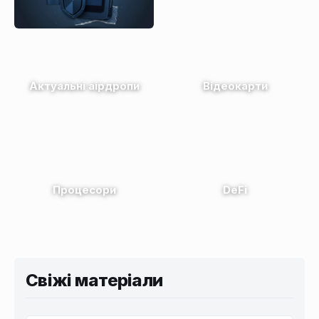
Актуальні аірдропи
Відеокарти
Процесори
DeFi
Свіжі матеріали