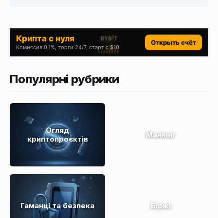
Крипта с нуля
Открыть счёт
Комиссия 0,1%, торги 24/7, старт с $10
Популярні рубрики
Огляд
Майнінг
криптопроєктів
Гаманці та безпека
Біржі