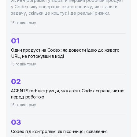
Як не-програмісту зібрати перший робочий продукт
у Codex: яку поверхню взяти новачку, як ставити
задачу, скільки це коштує і де реальні ризики.
15 годин тому
Один продукт на Codex: як довести ідею до живого
URL, не потонувши в коді
15 годин тому
AGENTS.md: інструкція, яку агент Codex справді читає
перед роботою
15 годин тому
Codex під контролем: як пісочниця і схвалення