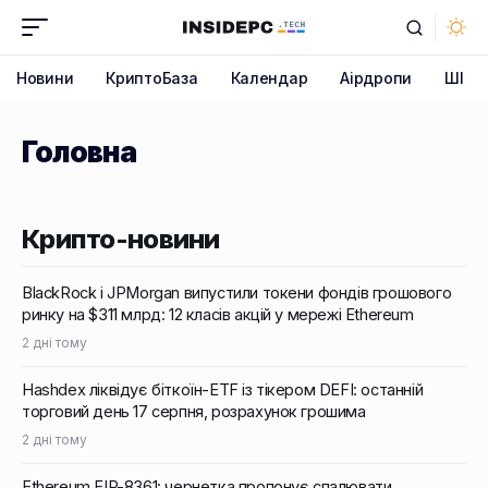
Новини
КриптоБаза
Календар
Аірдропи
ШІ
Головна
Крипто-новини
BlackRock і JPMorgan випустили токени фондів грошового
ринку на $311 млрд: 12 класів акцій у мережі Ethereum
2 дні тому
Hashdex ліквідує біткоїн-ETF із тікером DEFI: останній
торговий день 17 серпня, розрахунок грошима
2 дні тому
Ethereum EIP-8361: чернетка пропонує спалювати