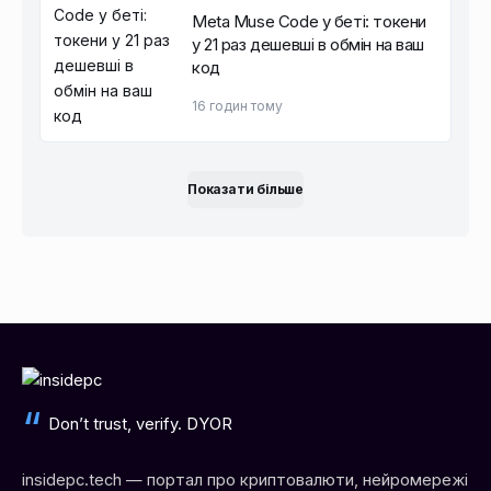
Meta Muse Code у беті: токени
у 21 раз дешевші в обмін на ваш
код
16 годин тому
Показати більше
Don’t trust, verify. DYOR
insidepc.tech — портал про криптовалюти, нейромережі