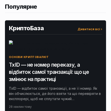
Популярне
КриптоБаза
Дивитися всі ›
ОСНОВИ КРИПТОВАЛЮТ
TxID — не номер переказу, а
відбиток самої транзакції: що це
змінює на практиці
TxID — відбиток самої транзакції, а не її номер. Як
він обчислюється, де його взяти та що перевіряти в
експлорері, щоб не сплутати чужий…
28 хвилин тому