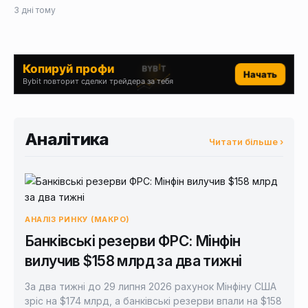
3 дні тому
Копируй профи
Начать
Bybit повторит сделки трейдера за тебя
Аналітика
Читати більше ›
АНАЛІЗ РИНКУ (МАКРО)
Банківські резерви ФРС: Мінфін
вилучив $158 млрд за два тижні
За два тижні до 29 липня 2026 рахунок Мінфіну США
зріс на $174 млрд, а банківські резерви впали на $158