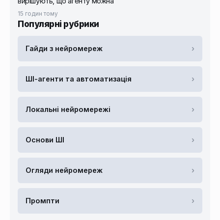
вирішують, що агенту можна
15 годин тому
Популярні рубрики
Гайди з нейромереж
›
ШІ-агенти та автоматизація
›
Локальні нейромережі
›
Основи ШІ
›
Огляди нейромереж
›
Промпти
›