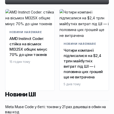
НОВИНИ HARDWARE
AMD Instinct Coder:
стійка на вісьмох
НОВИНИ HARDWARE
MI325X обіцяє мінус
Чотири компанії
70% до ціни токенів
підписалися на $2,4
трлн майбутніх
15 годин тому
витрат під ШІ — і
половина цих грошей
ще не витрачена
5 днів тому
Новини ШІ
Meta Muse Code у беті: токени у 21 раз дешевші в обмін на
ваш код