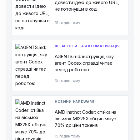
довести ідею до живого URL,
не потонувши в коді
15 годин тому
ШІ-АГЕНТИ ТА АВТОМАТИЗАЦІЯ
AGENTS.md: інструкція, яку
агент Codex справді читає
перед роботою
15 годин тому
НОВИНИ HARDWARE
AMD Instinct Coder: стійка на
вісьмох MI325X обіцяє мінус
70% до ціни токенів
15 годин тому