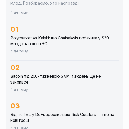
млрд. Розбираємо, хто насправді…
4 дні тому
Polymarket vs Kalshi: що Chainalysis побачила у $20
млрд ставок на ЧС
4 дні тому
Bitcoin під 200-тижневою SMA: тиждень ще не
закрився
4 дні тому
Відтік TVL у DeFi: зросли лише Risk Curators — і не на
нові гроші
4 дні тому