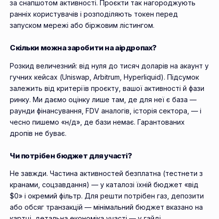
за снапшотом активності. Проєкти так нагороджують
ранніх користувачів і розподіляють токен перед
запуском мережі або біржовим лістингом.
Скільки можна заробити на аірдропах?
Розкид величезний: від нуля до тисяч доларів на акаунт у
гучних кейсах (Uniswap, Arbitrum, Hyperliquid). Підсумок
залежить від критеріїв проєкту, вашої активності й фази
ринку. Ми даємо оцінку лише там, де для неї є база —
раунди фінансування, FDV аналогів, історія сектора, — і
чесно пишемо «н/д», де бази немає. Гарантованих
дропів не буває.
Чи потрібен бюджет для участі?
Не завжди. Частина активностей безплатна (тестнети з
кранами, соцзавдання) — у каталозі їхній бюджет «від
$0» і окремий фільтр. Для решти потрібен газ, депозити
або обсяг транзакцій — мінімальний бюджет вказано на
картці, детальна економіка участі — у гайді.