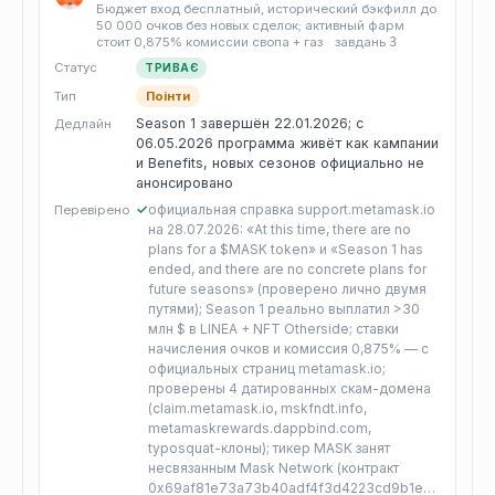
Бюджет вход бесплатный, исторический бэкфилл до
50 000 очков без новых сделок; активный фарм
стоит 0,875% комиссии свопа + газ
·
завдань
3
Статус
ТРИВАЄ
Тип
Поінти
Season 1 завершён 22.01.2026; с
Дедлайн
06.05.2026 программа живёт как кампании
и Benefits, новых сезонов официально не
анонсировано
✓
официальная справка support.metamask.io
Перевірено
на 28.07.2026: «At this time, there are no
plans for a $MASK token» и «Season 1 has
ended, and there are no concrete plans for
future seasons» (проверено лично двумя
путями); Season 1 реально выплатил >30
млн $ в LINEA + NFT Otherside; ставки
начисления очков и комиссия 0,875% — с
официальных страниц metamask.io;
проверены 4 датированных скам-домена
(claim.metamask.io, mskfndt.info,
metamaskrewards.dappbind.com,
typosquat-клоны); тикер MASK занят
несвязанным Mask Network (контракт
0x69af81e73a73b40adf4f3d4223cd9b1ece623074)