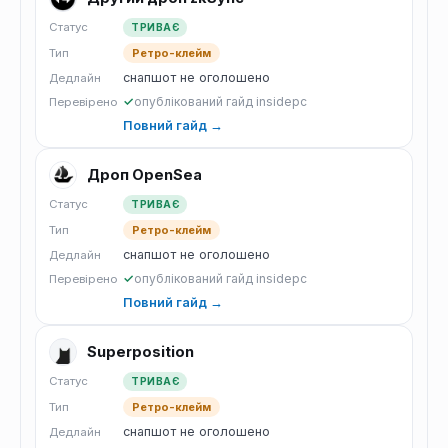
Статус
ТРИВАЄ
Тип
Ретро-клейм
снапшот не оголошено
Дедлайн
✓
опублікований гайд insidepc
Перевірено
Повний гайд →
Дроп OpenSea
Статус
ТРИВАЄ
Тип
Ретро-клейм
снапшот не оголошено
Дедлайн
✓
опублікований гайд insidepc
Перевірено
Повний гайд →
Superposition
Статус
ТРИВАЄ
Тип
Ретро-клейм
снапшот не оголошено
Дедлайн