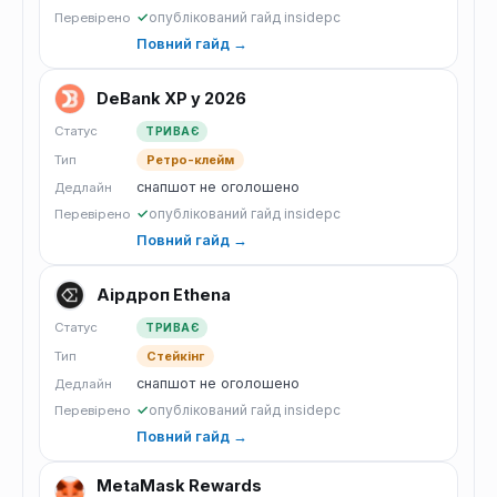
✓
опублікований гайд insidepc
Перевірено
Повний гайд →
DeBank XP у 2026
Статус
ТРИВАЄ
Тип
Ретро-клейм
снапшот не оголошено
Дедлайн
✓
опублікований гайд insidepc
Перевірено
Повний гайд →
Аірдроп Ethena
Статус
ТРИВАЄ
Тип
Стейкінг
снапшот не оголошено
Дедлайн
✓
опублікований гайд insidepc
Перевірено
Повний гайд →
MetaMask Rewards