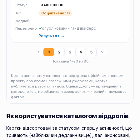
Статус
ЗАВЕРШЕНО
Тип
Соцактивності
—
Дедлайн
✓
опублікований гайд insidepc
Перевірено
Результат →
‹
1
2
3
4
5
›
Показаны 1–20 из 88
Кожна активність у каталозі підтверджена офіційним анонсом
проєкту або двома незалежними джерелами; картка
публікується разом із гайдом. Оцінки дропу — припущення з
методологією, не обіцянка; у завершених — чесний підсумок за
фактом.
Як користуватися каталогом аірдропів
Картки відсортовані за статусом: спершу активності, що
тривають (найближчий дедлайн вище), далі анонсовані,