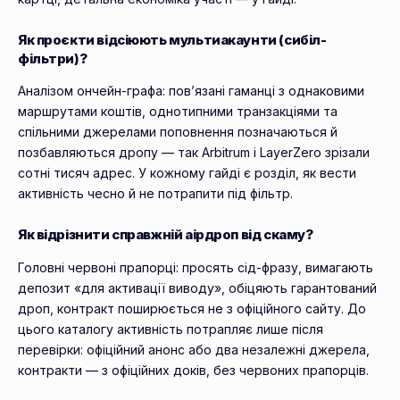
Як проєкти відсіюють мультиакаунти (сибіл-
фільтри)?
Аналізом ончейн-графа: пов’язані гаманці з однаковими
маршрутами коштів, однотипними транзакціями та
спільними джерелами поповнення позначаються й
позбавляються дропу — так Arbitrum і LayerZero зрізали
сотні тисяч адрес. У кожному гайді є розділ, як вести
активність чесно й не потрапити під фільтр.
Як відрізнити справжній аірдроп від скаму?
Головні червоні прапорці: просять сід-фразу, вимагають
депозит «для активації виводу», обіцяють гарантований
дроп, контракт поширюється не з офіційного сайту. До
цього каталогу активність потрапляє лише після
перевірки: офіційний анонс або два незалежні джерела,
контракти — з офіційних доків, без червоних прапорців.