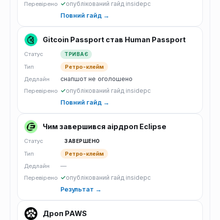
✓
опублікований гайд insidepc
Перевірено
Повний гайд →
Gitcoin Passport став Human Passport
Статус
ТРИВАЄ
Тип
Ретро-клейм
снапшот не оголошено
Дедлайн
✓
опублікований гайд insidepc
Перевірено
Повний гайд →
Чим завершився аірдроп Eclipse
Статус
ЗАВЕРШЕНО
Тип
Ретро-клейм
—
Дедлайн
✓
опублікований гайд insidepc
Перевірено
Результат →
Дроп PAWS