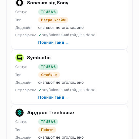
Soneium від Sony
Статус
ТРИВАЄ
Тип
Ретро-клейм
снапшот не оголошено
Дедлайн
✓
опублікований гайд insidepc
Перевірено
Повний гайд →
Symbiotic
Статус
ТРИВАЄ
Тип
Стейкінг
снапшот не оголошено
Дедлайн
✓
опублікований гайд insidepc
Перевірено
Повний гайд →
Аірдроп Treehouse
Статус
ТРИВАЄ
Тип
Поінти
снапшот не оголошено
Дедлайн