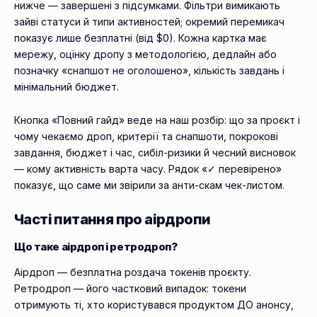
нижче — завершені з підсумками. Фільтри вимикають
зайві статуси й типи активностей; окремий перемикач
показує лише безплатні (від $0). Кожна картка має
мережу, оцінку дропу з методологією, дедлайн або
позначку «снапшот не оголошено», кількість завдань і
мінімальний бюджет.
Кнопка «Повний гайд» веде на наш розбір: що за проєкт і
чому чекаємо дроп, критерії та снапшоти, покрокові
завдання, бюджет і час, сибіл-ризики й чесний висновок
— кому активність варта часу. Рядок «✓ перевірено»
показує, що саме ми звірили за анти-скам чек-листом.
Часті питання про аірдропи
Що таке аірдроп і ретродроп?
Аірдроп — безплатна роздача токенів проєкту.
Ретродроп — його частковий випадок: токени
отримують ті, хто користувався продуктом ДО анонсу,