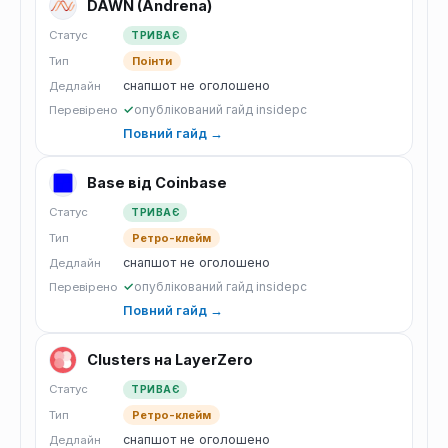
DAWN (Andrena)
Статус
ТРИВАЄ
Тип
Поінти
снапшот не оголошено
Дедлайн
✓
опублікований гайд insidepc
Перевірено
Повний гайд →
Base від Coinbase
Статус
ТРИВАЄ
Тип
Ретро-клейм
снапшот не оголошено
Дедлайн
✓
опублікований гайд insidepc
Перевірено
Повний гайд →
Clusters на LayerZero
Статус
ТРИВАЄ
Тип
Ретро-клейм
снапшот не оголошено
Дедлайн