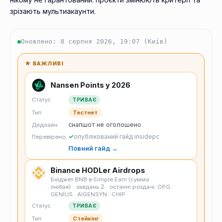
зрізають мультиакаунти.
Оновлено: 8 серпня 2026, 19:07 (Київ)
★ ВАЖЛИВІ
Nansen Points у 2026
Статус
ТРИВАЄ
Тип
Тестнет
снапшот не оголошено
Дедлайн
✓
опублікований гайд insidepc
Перевірено
Повний гайд →
Binance HODLer Airdrops
Бюджет BNB в Simple Earn (сумма
любая)
·
завдань
2
·
останні роздачі: OPG ·
GENIUS · AIGENSYN · CHIP
Статус
ТРИВАЄ
Тип
Стейкінг