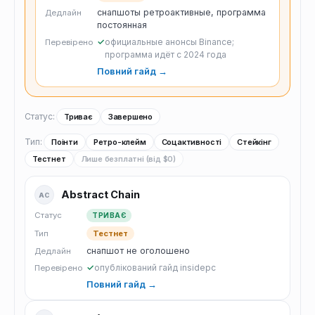
снапшоты ретроактивные, программа
Дедлайн
постоянная
✓
официальные анонсы Binance;
Перевірено
программа идёт с 2024 года
Повний гайд →
Статус:
Триває
Завершено
Тип:
Поінти
Ретро-клейм
Соцактивності
Стейкінг
Тестнет
Лише безплатні (від $0)
Abstract Chain
AC
Статус
ТРИВАЄ
Тип
Тестнет
снапшот не оголошено
Дедлайн
✓
опублікований гайд insidepc
Перевірено
Повний гайд →