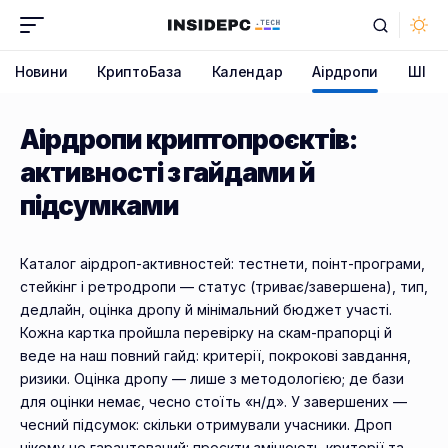
Новини
КриптоБаза
Календар
Аірдропи
ШІ
Аірдропи криптопроєктів:
активності з гайдами й
підсумками
Каталог аірдроп-активностей: тестнети, поінт-програми,
стейкінг і ретродропи — статус (триває/завершена), тип,
дедлайн, оцінка дропу й мінімальний бюджет участі.
Кожна картка пройшла перевірку на скам-прапорці й
веде на наш повний гайд: критерії, покрокові завдання,
ризики. Оцінка дропу — лише з методологією; де бази
для оцінки немає, чесно стоїть «н/д». У завершених —
чесний підсумок: скільки отримували учасники. Дроп
нікому не гарантований: проєкти змінюють критерії та