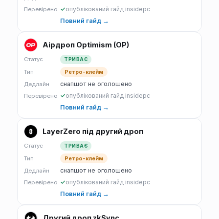
✓
опублікований гайд insidepc
Перевірено
Повний гайд →
Аірдроп Optimism (OP)
Статус
ТРИВАЄ
Тип
Ретро-клейм
снапшот не оголошено
Дедлайн
✓
опублікований гайд insidepc
Перевірено
Повний гайд →
LayerZero під другий дроп
Статус
ТРИВАЄ
Тип
Ретро-клейм
снапшот не оголошено
Дедлайн
✓
опублікований гайд insidepc
Перевірено
Повний гайд →
Другий дроп zkSync