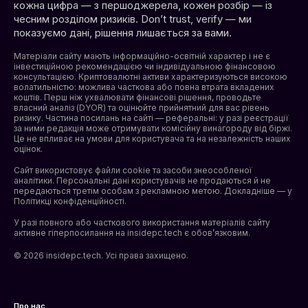
кожна цифра — з першоджерела, кожен розбір — із
чесним розділом ризиків. Don’t trust, verify — ми
показуємо дані, рішення лишається за вами.
Матеріали сайту мають інформаційно-освітній характер і не є
інвестиційною рекомендацією чи індивідуальною фінансовою
консультацією. Криптовалютні активи характеризуються високою
волатильністю: можлива часткова або повна втрата вкладених
коштів. Перш ніж ухвалювати фінансові рішення, проводьте
власний аналіз (DYOR) та оцінюйте прийнятний для вас рівень
ризику. Частина посилань на сайті — реферальні: у разі реєстрації
за ними редакція може отримувати комісійну винагороду від біржі.
Це не впливає на умови для користувача та на незалежність наших
оцінок.
Сайт використовує файли cookie та засоби знеособленої
аналітики. Персональні дані користувачів не продаються й не
передаються третім особам з рекламною метою. Докладніше — у
Політикці конфіденційності
.
У разі повного або часткового використання матеріалів сайту
активне гіперпосилання на insidepc.tech є обов’язковим.
© 2026 insidepc.tech. Усі права захищено.
Про нас