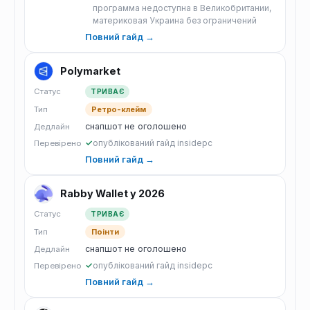
программа недоступна в Великобритании,
материковая Украина без ограничений
Повний гайд →
Polymarket
Статус
ТРИВАЄ
Тип
Ретро-клейм
снапшот не оголошено
Дедлайн
✓
опублікований гайд insidepc
Перевірено
Повний гайд →
Rabby Wallet у 2026
Статус
ТРИВАЄ
Тип
Поінти
снапшот не оголошено
Дедлайн
✓
опублікований гайд insidepc
Перевірено
Повний гайд →