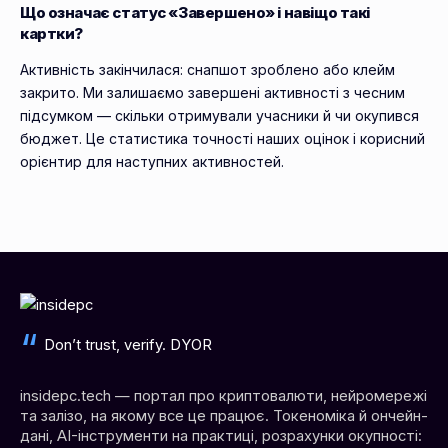
Що означає статус «Завершено» і навіщо такі
картки?
Активність закінчилася: снапшот зроблено або клейм
закрито. Ми залишаємо завершені активності з чесним
підсумком — скільки отримували учасники й чи окупився
бюджет. Це статистика точності наших оцінок і корисний
орієнтир для наступних активностей.
Don’t trust, verify. DYOR
insidepc.tech — портал про криптовалюти, нейромережі
та залізо, на якому все це працює. Токеноміка й ончейн-
дані, AI-інструменти на практиці, розрахунки окупності: