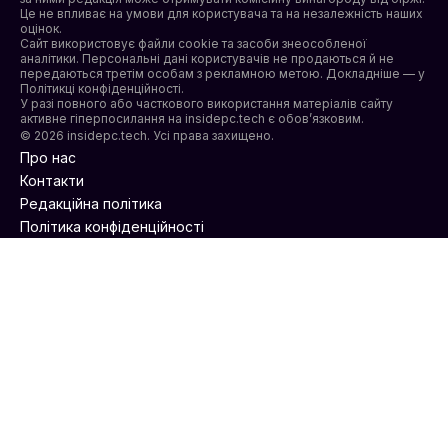
Це не впливає на умови для користувача та на незалежність наших
оцінок.
Сайт використовує файли cookie та засоби знеособленої
аналітики. Персональні дані користувачів не продаються й не
передаються третім особам з рекламною метою. Докладніше — у
Політикці конфіденційності
.
У разі повного або часткового використання матеріалів сайту
активне гіперпосилання на insidepc.tech є обов’язковим.
© 2026 insidepc.tech. Усі права захищено.
Про нас
Контакти
Редакційна політика
Політика конфіденційності