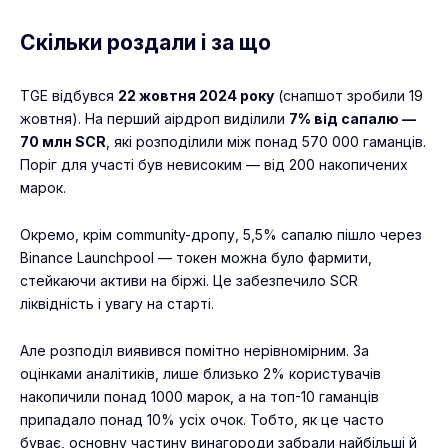
Скільки роздали і за що
TGE відбувся
22 жовтня 2024 року
(снапшот зробили 19
жовтня). На перший аірдроп виділили
7% від сапалю —
70 млн SCR
, які розподілили між понад 570 000 гаманців.
Поріг для участі був невисоким — від 200 накопичених
марок.
Окремо, крім community-дропу, 5,5% сапалю пішло через
Binance Launchpool — токен можна було фармити,
стейкаючи активи на біржі. Це забезпечило SCR
ліквідність і увагу на старті.
Але розподіл виявився помітно нерівномірним. За
оцінками аналітиків, лише близько 2% користувачів
накопичили понад 1000 марок, а на топ-10 гаманців
припадало понад 10% усіх очок. Тобто, як це часто
буває, основну частину винагороди забрали найбільші й