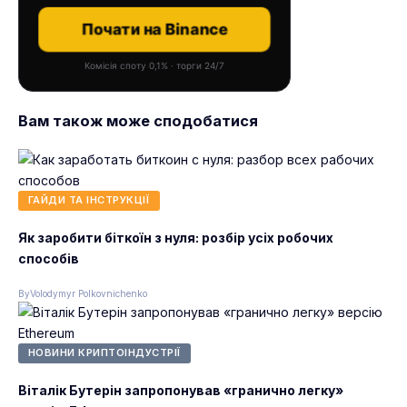
Почати на Binance
Комісія споту 0,1% · торги 24/7
Вам також може сподобатися
ГАЙДИ ТА ІНСТРУКЦІЇ
Як заробити біткоїн з нуля: розбір усіх робочих
способів
By
Volodymyr Polkovnichenko
НОВИНИ КРИПТОІНДУСТРІЇ
Віталік Бутерін запропонував «гранично легку»