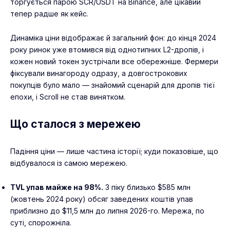
торгується парою SCR/USDT на Binance, але цікавий
тепер радше як кейс.
Динаміка ціни відображає й загальний фон: до кінця 2024
року ринок уже втомився від однотипних L2-дропів, і
кожен новий токен зустрічали все обережніше. Фермери
фіксували винагороду одразу, а довгострокових
покупців було мало — знайомий сценарій для дропів тієї
епохи, і Scroll не став винятком.
Що сталося з мережею
Падіння ціни — лише частина історії; куди показовіше, що
відбувалося із самою мережею.
TVL упав майже на 98%.
З піку близько $585 млн
(жовтень 2024 року) обсяг заведених коштів упав
приблизно до $11,5 млн до липня 2026-го. Мережа, по
суті, спорожніла.