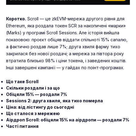
Коротко.
Scroll — це zkEVM-мережа другого рівня для
Ethereum, яка роздала токен SCR за накопичені «марки»
(Marks) у програмі Scroll Sessions. Але історія вийшла
показовою: проєкт обіцяв віддати спільноті 15% сапалю,
а фактично роздав лише 7%; друга хвиля фарму тихо
закрилася без нової роздачі; а мережа за півтора року
втратила близько 98% і ціни токена, і заведених коштів.
Інші завершені кампанії — у
гайдах по поінт-програмах
.
Що таке Scroll
Скільки роздали і за що
Обіцяли 15% — роздали 7%
Sessions 2: друга хвиля, яка тихо померла
Ціна: від лістингу до сьогодні
Що сталося з мережею
Аірдроп Scroll: обіцяли 15% на аірдропи — роздали 7%
Часті питання