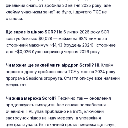
фінальний снапшот зробили 30 квітня 2025 року, але
клейму учасникам за неї не було, і другого TGE не
сталося.
Що зараз із ціною SCR?
На 6 липня 2026 року SCR
коштує близько $0,028 — майже на 98% нижче за
історичний максимум ~$1,43 (грудень 2024). Історичне
дно ~$0,026 було наприкінці червня 2026 року.
Чи можна ще заклеймити аірдроп Scroll?
Ні. Клейм
першого дропу пройшов після TGE у жовтні 2024 року,
програма Sessions згорнута. Стаття описує вже наявний
результат.
Чи жива мережа Scroll?
Технічно так — оновлення
продовжують виходити. Але ознаки послаблення
очевидні: TVL упав приблизно на 98%, ключовий
застосунок пішов на іншу мережу, а управління
централізували. Як технічний проєкт мережа ще існує,