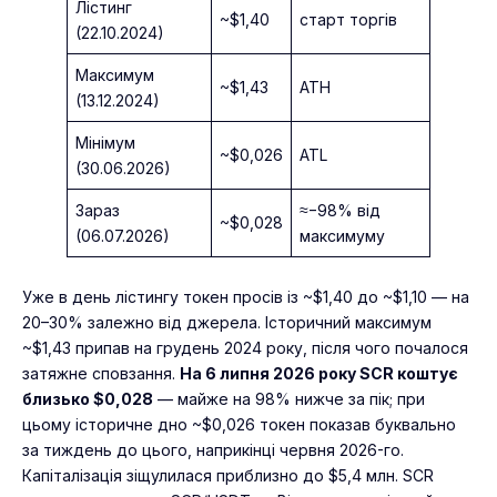
Лістинг
~$1,40
старт торгів
(22.10.2024)
Максимум
~$1,43
ATH
(13.12.2024)
Мінімум
~$0,026
ATL
(30.06.2026)
Зараз
≈−98% від
~$0,028
(06.07.2026)
максимуму
Уже в день лістингу токен просів із ~$1,40 до ~$1,10 — на
20–30% залежно від джерела. Історичний максимум
~$1,43 припав на грудень 2024 року, після чого почалося
затяжне сповзання.
На 6 липня 2026 року SCR коштує
близько $0,028
— майже на 98% нижче за пік; при
цьому історичне дно ~$0,026 токен показав буквально
за тиждень до цього, наприкінці червня 2026-го.
Капіталізація зіщулилася приблизно до $5,4 млн. SCR