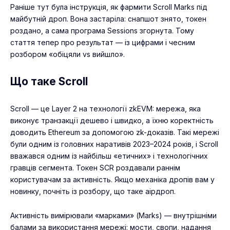
Раніше тут була інструкція, як фармити Scroll Marks під
майбутній дроп. Вона застаріла: снапшот знято, токен
роздано, а сама програма Sessions згорнута. Тому
стаття тепер про результат — із цифрами і чесним
розбором «обіцяли vs вийшло».
Що таке Scroll
Scroll — це Layer 2 на технології zkEVM: мережа, яка
виконує транзакції дешево і швидко, а їхню коректність
доводить Ethereum за допомогою zk-доказів. Такі мережі
були одним із головних наративів 2023–2024 років, і Scroll
вважався одним із найбільш «етичних» і технологічних
гравців сегмента. Токен SCR роздавали раннім
користувачам за активність. Якщо механіка дропів вам у
новинку, почніть із розбору,
що таке аірдроп
.
Активність вимірювали «марками» (Marks) — внутрішніми
балами за використання мережі: мости, свопи, надання