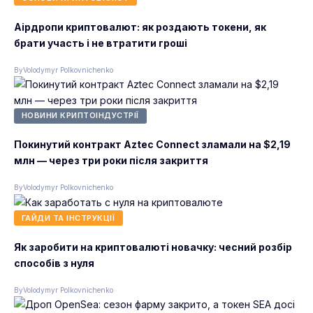
Аірдропи криптовалют: як роздають токени, як
брати участь і не втратити гроші
By
Volodymyr Polkovnichenko
НОВИНИ КРИПТОІНДУСТРІЇ
Покинутий контракт Aztec Connect зламали на $2,19
млн — через три роки після закриття
By
Volodymyr Polkovnichenko
ГАЙДИ ТА ІНСТРУКЦІЇ
Як заробити на криптовалюті новачку: чесний розбір
способів з нуля
By
Volodymyr Polkovnichenko