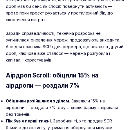
дроп мав би сенс як спосіб повернути активність —
проте поки проєкт рухається у протилежний бік, до
скорочення витрат.
Заради справедливості, технічна розробка не
зупинилася: оновлення мережі продовжують виходити.
Але для власника SCR і для фермера, що чекав на другий
дроп, ключове вже сталося — мережа розгубила і
капітал, і користувачів.
Аірдроп Scroll: обіцяли 15% на
аірдропи — роздали 7%
Обіцянки розійшлися з ділом.
Заявляли 15% на
аірдропи — роздали 7%; друга хвиля фарму закрилася
без токенів.
Пік був у перші тижні.
Заробили ті, хто продав SCR
ближче до лістингу; утримання обернулося мінусом