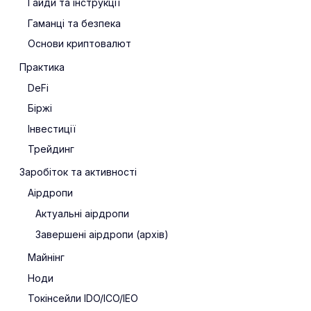
Гайди та інструкції
Гаманці та безпека
Основи криптовалют
Практика
DeFi
Біржі
Інвестиції
Трейдинг
Заробіток та активності
Аірдропи
Актуальні аірдропи
Завершені аірдропи (архів)
Майнінг
Ноди
Токінсейли IDO/ICO/IEO