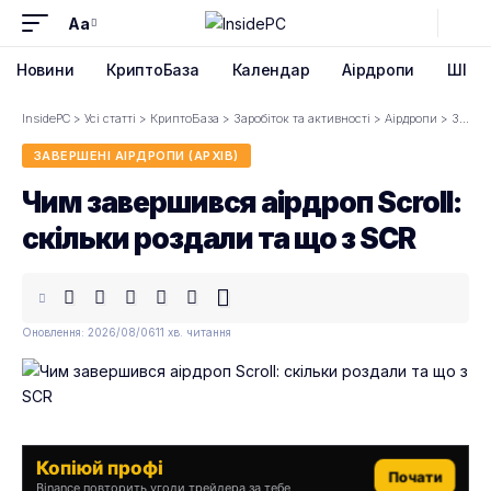
Aa
Font
Resizer
Новини
КриптоБаза
Календар
Аірдропи
ШІ
InsidePC
>
Усі статті
>
КриптоБаза
>
Заробіток та активності
>
Аірдропи
>
Завершені аірдропи (архів)
ЗАВЕРШЕНІ АІРДРОПИ (АРХІВ)
Чим завершився аірдроп Scroll:
скільки роздали та що з SCR
Оновлення: 2026/08/06
11 хв. читання
Копіюй профі
Почати
Binance повторить угоди трейдера за тебе