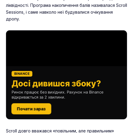
ліквідності. Програма накопичення балів називалася Scroll
Sessions, і саме навколо неї будувалися очікування
дропу.
BINANCE
Досі дивишся збоку?
Ринок працює без вихідних. Рахунок на Binance
відкривається за 2 хвилини.
Почати зараз
Scroll довго вважався «повільним, але правильним»