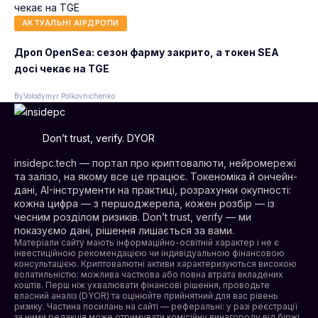
АКТУАЛЬНІ АІРДРОПИ
Дроп OpenSea: сезон фарму закрито, а токен SEA
досі чекає на TGE
By
Volodymyr Polkovnichenko
Don’t trust, verify. DYOR
insidepc.tech — портал про криптовалюти, нейромережі
та залізо, на якому все це працює. Токеноміка й ончейн-
дані, AI-інструменти на практиці, розрахунки окупності:
кожна цифра — з першоджерела, кожен розбір — із
чесним розділом ризиків. Don’t trust, verify — ми
показуємо дані, рішення лишається за вами.
Матеріали сайту мають інформаційно-освітній характер і не є
інвестиційною рекомендацією чи індивідуальною фінансовою
консультацією. Криптовалютні активи характеризуються високою
волатильністю: можлива часткова або повна втрата вкладених
коштів. Перш ніж ухвалювати фінансові рішення, проводьте
власний аналіз (DYOR) та оцінюйте прийнятний для вас рівень
ризику. Частина посилань на сайті — реферальні: у разі реєстрації
за ними редакція може отримувати комісійну винагороду від біржі.