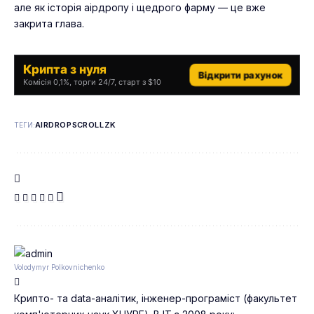
але як історія аірдропу і щедрого фарму — це вже
закрита глава.
Крипта з нуля
Відкрити рахунок
Комісія 0,1%, торги 24/7, старт з $10
AIRDROP
SCROLL
ZK
ТЕГИ:
Volodymyr Polkovnichenko
Крипто- та data-аналітик, інженер-програміст (факультет