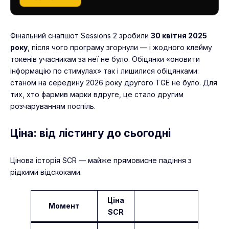
Фінальний снапшот Sessions 2 зробили
30 квітня 2025
року
, після чого програму згорнули — і жодного клейму
токенів учасникам за неї не було. Обіцянки «оновити
інформацію по стимулах» так і лишилися обіцянками:
станом на середину 2026 року другого TGE не було. Для
тих, хто фармив марки вдруге, це стало другим
розчаруванням поспіль.
Ціна: від лістингу до сьогодні
Цінова історія SCR — майже прямовисне падіння з
рідкими відскоками.
Ціна
Момент
SCR