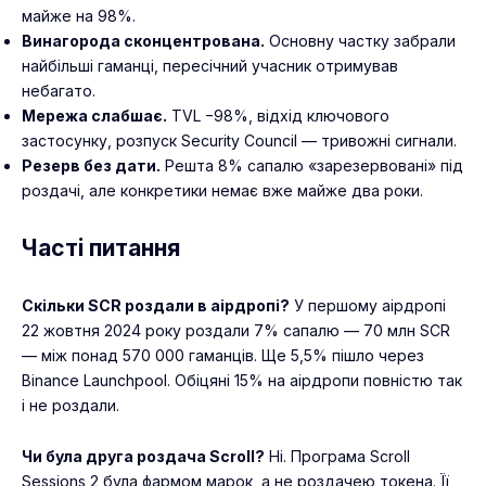
майже на 98%.
Винагорода сконцентрована.
Основну частку забрали
найбільші гаманці, пересічний учасник отримував
небагато.
Мережа слабшає.
TVL −98%, відхід ключового
застосунку, розпуск Security Council — тривожні сигнали.
Резерв без дати.
Решта 8% сапалю «зарезервовані» під
роздачі, але конкретики немає вже майже два роки.
Часті питання
Скільки SCR роздали в аірдропі?
У першому аірдропі
22 жовтня 2024 року роздали 7% сапалю — 70 млн SCR
— між понад 570 000 гаманців. Ще 5,5% пішло через
Binance Launchpool. Обіцяні 15% на аірдропи повністю так
і не роздали.
Чи була друга роздача Scroll?
Ні. Програма Scroll
Sessions 2 була фармом марок, а не роздачею токена. Її