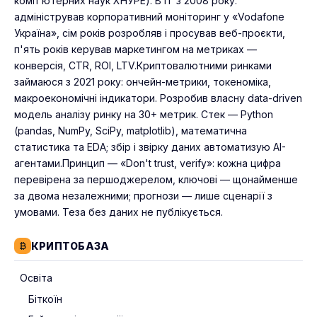
комп'ютерних наук ХНУРЕ). В IT з 2008 року:
адміністрував корпоративний моніторинг у «Vodafone
Україна», сім років розробляв і просував веб-проєкти,
п'ять років керував маркетингом на метриках —
конверсія, CTR, ROI, LTV.Криптовалютними ринками
займаюся з 2021 року: ончейн-метрики, токеноміка,
макроекономічні індикатори. Розробив власну data-driven
модель аналізу ринку на 30+ метрик. Стек — Python
(pandas, NumPy, SciPy, matplotlib), математична
статистика та EDA; збір і звірку даних автоматизую AI-
агентами.Принцип — «Don't trust, verify»: кожна цифра
перевірена за першоджерелом, ключові — щонайменше
за двома незалежними; прогнози — лише сценарії з
умовами. Теза без даних не публікується.
КРИПТОБАЗА
Освіта
Біткоїн