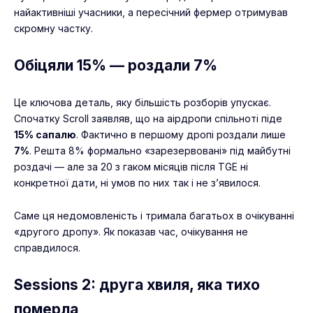
найактивніші учасники, а пересічний фермер отримував
скромну частку.
Обіцяли 15% — роздали 7%
Це ключова деталь, яку більшість розборів упускає.
Спочатку Scroll заявляв, що на аірдропи спільноті піде
15% сапалю
. Фактично в першому дропі роздали лише
7%
. Решта 8% формально «зарезервовані» під майбутні
роздачі — але за 20 з гаком місяців після TGE ні
конкретної дати, ні умов по них так і не з’явилося.
Саме ця недомовленість і тримала багатьох в очікуванні
«другого дропу». Як показав час, очікування не
справдилося.
Sessions 2: друга хвиля, яка тихо
померла