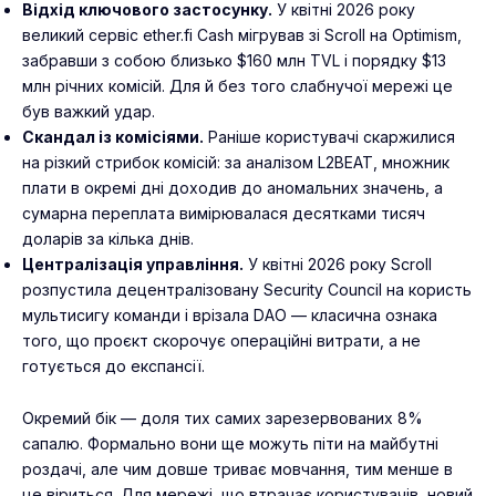
Відхід ключового застосунку.
У квітні 2026 року
великий сервіс ether.fi Cash мігрував зі Scroll на Optimism,
забравши з собою близько $160 млн TVL і порядку $13
млн річних комісій. Для й без того слабнучої мережі це
був важкий удар.
Скандал із комісіями.
Раніше користувачі скаржилися
на різкий стрибок комісій: за аналізом L2BEAT, множник
плати в окремі дні доходив до аномальних значень, а
сумарна переплата вимірювалася десятками тисяч
доларів за кілька днів.
Централізація управління.
У квітні 2026 року Scroll
розпустила децентралізовану Security Council на користь
мультисигу команди і врізала DAO — класична ознака
того, що проєкт скорочує операційні витрати, а не
готується до експансії.
Окремий бік — доля тих самих зарезервованих 8%
сапалю. Формально вони ще можуть піти на майбутні
роздачі, але чим довше триває мовчання, тим менше в
це віриться. Для мережі, що втрачає користувачів, новий