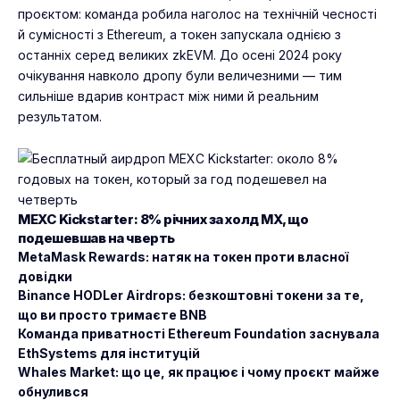
проєктом: команда робила наголос на технічній чесності
й сумісності з Ethereum, а токен запускала однією з
останніх серед великих zkEVM. До осені 2024 року
очікування навколо дропу були величезними — тим
сильніше вдарив контраст між ними й реальним
результатом.
MEXC Kickstarter: 8% річних за холд MX, що
подешевшав на чверть
MetaMask Rewards: натяк на токен проти власної
довідки
Binance HODLer Airdrops: безкоштовні токени за те,
що ви просто тримаєте BNB
Команда приватності Ethereum Foundation заснувала
EthSystems для інституцій
Whales Market: що це, як працює і чому проєкт майже
обнулився