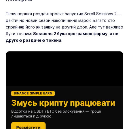
Після першої роздачі проєкт запустив Scroll Sessions 2 —
фактично новий сезон накопичення марок. Багато хто
сприйняв його як заявку на другий дроп. Але тут важливо
бути точним:
Sessions 2 була програмою фарму, а не
другою роздачею токена
.
BINANCE SIMPLE EARN
Змусь крипту працювати
Відсотки на USDT і BTC без блокування — гроші
лишаються під рукою.
Розмістити