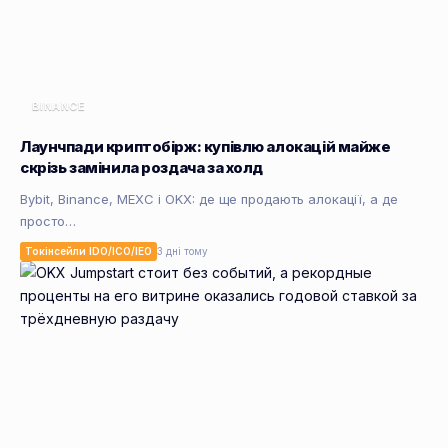
BINANCE
Лаунчпади криптобірж: купівлю алокацій майже
скрізь замінила роздача за холд
Bybit, Binance, MEXC і OKX: де ще продають алокації, а де
просто…
Токінсейли IDO/ICO/IEO
3 дні тому