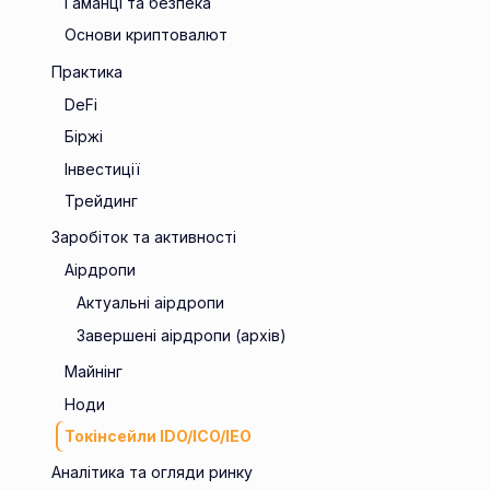
Гаманці та безпека
Основи криптовалют
Практика
DeFi
Біржі
Інвестиції
Трейдинг
Заробіток та активності
Аірдропи
Актуальні аірдропи
Завершені аірдропи (архів)
Майнінг
Ноди
Токінсейли IDO/ICO/IEO
Аналітика та огляди ринку