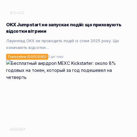
IPO-ICO
OKX Jumpstart не запускає подій: що приховують
відсотки вітрини
Лаунчпад OKX не проводить подій із січня 2025 року. Що
означають відсотки…
Токінсейли IDO/ICO/IEO
3 дні тому
AIRDROP