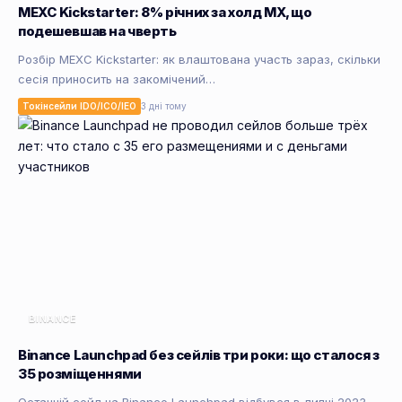
MEXC Kickstarter: 8% річних за холд MX, що
подешевшав на чверть
Розбір MEXC Kickstarter: як влаштована участь зараз, скільки
сесія приносить на закомічений…
Токінсейли IDO/ICO/IEO
3 дні тому
BINANCE
Binance Launchpad без сейлів три роки: що сталося з
35 розміщеннями