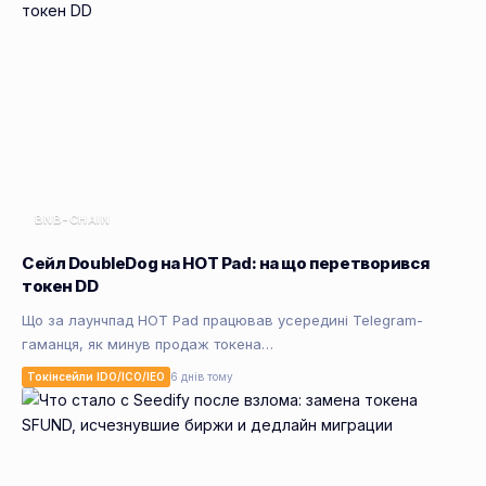
BNB-CHAIN
Сейл DoubleDog на HOT Pad: на що перетворився
токен DD
Що за лаунчпад HOT Pad працював усередині Telegram-
гаманця, як минув продаж токена…
Токінсейли IDO/ICO/IEO
6 днів тому