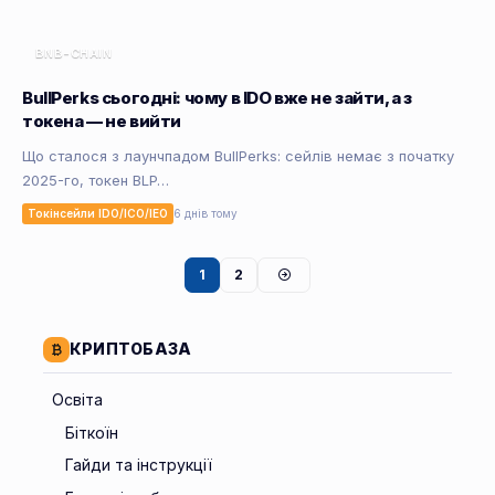
BNB-CHAIN
BullPerks сьогодні: чому в IDO вже не зайти, а з
токена — не вийти
Що сталося з лаунчпадом BullPerks: сейлів немає з початку
2025-го, токен BLP…
Токінсейли IDO/ICO/IEO
6 днів тому
1
2
КРИПТОБАЗА
Освіта
Біткоїн
Гайди та інструкції