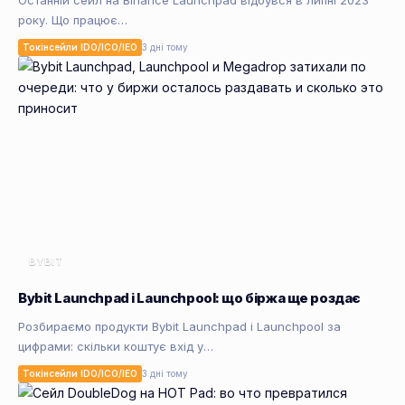
Останній сейл на Binance Launchpad відбувся в липні 2023
року. Що працює…
Токінсейли IDO/ICO/IEO
3 дні тому
BYBIT
Bybit Launchpad і Launchpool: що біржа ще роздає
Розбираємо продукти Bybit Launchpad і Launchpool за
цифрами: скільки коштує вхід у…
Токінсейли IDO/ICO/IEO
3 дні тому