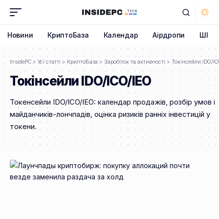
Новини
КриптоБаза
Календар
Аірдропи
ШІ
InsidePC
>
Усі статті
>
КриптоБаза
>
Заробіток та активності
>
Токінсейли IDO/IC
Токінсейли IDO/ICO/IEO
Токенсейли IDO/ICO/IEO: календар продажів, розбір умов і
майданчиків-лончпадів, оцінка ризиків ранніх інвестицій у
токени.