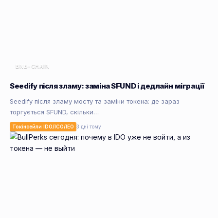
BNB-CHAIN
Seedify після зламу: заміна SFUND і дедлайн міграції
Seedify після зламу мосту та заміни токена: де зараз
торгується SFUND, скільки…
Токінсейли IDO/ICO/IEO
3 дні тому