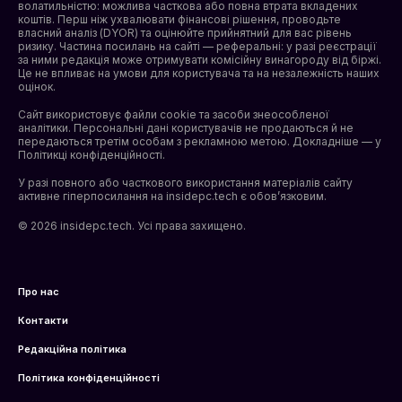
волатильністю: можлива часткова або повна втрата вкладених
коштів. Перш ніж ухвалювати фінансові рішення, проводьте
власний аналіз (DYOR) та оцінюйте прийнятний для вас рівень
ризику. Частина посилань на сайті — реферальні: у разі реєстрації
за ними редакція може отримувати комісійну винагороду від біржі.
Це не впливає на умови для користувача та на незалежність наших
оцінок.
Сайт використовує файли cookie та засоби знеособленої
аналітики. Персональні дані користувачів не продаються й не
передаються третім особам з рекламною метою. Докладніше — у
Політикці конфіденційності
.
У разі повного або часткового використання матеріалів сайту
активне гіперпосилання на insidepc.tech є обов’язковим.
© 2026 insidepc.tech. Усі права захищено.
Про нас
Контакти
Редакційна політика
Політика конфіденційності