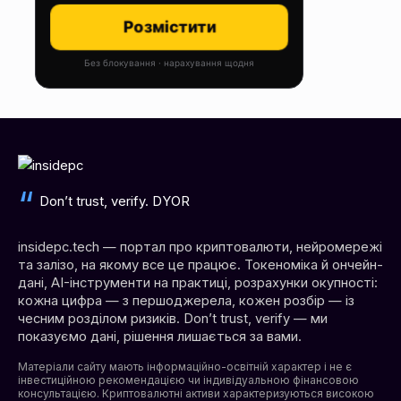
Розмістити
Без блокування · нарахування щодня
Don’t trust, verify. DYOR
insidepc.tech — портал про криптовалюти, нейромережі
та залізо, на якому все це працює. Токеноміка й ончейн-
дані, AI-інструменти на практиці, розрахунки окупності:
кожна цифра — з першоджерела, кожен розбір — із
чесним розділом ризиків. Don’t trust, verify — ми
показуємо дані, рішення лишається за вами.
Матеріали сайту мають інформаційно-освітній характер і не є
інвестиційною рекомендацією чи індивідуальною фінансовою
консультацією. Криптовалютні активи характеризуються високою