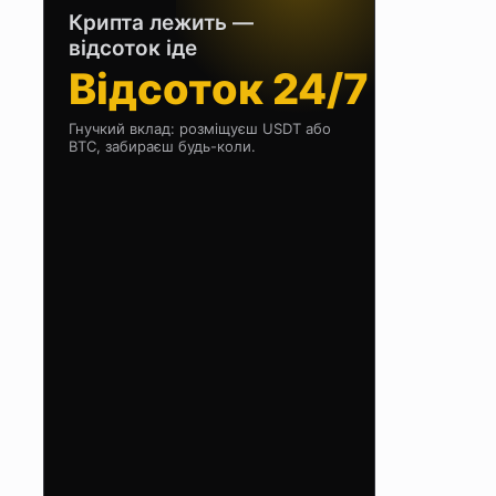
Крипта лежить —
відсоток іде
Відсоток 24/7
Гнучкий вклад: розміщуєш USDT або
BTC, забираєш будь-коли.