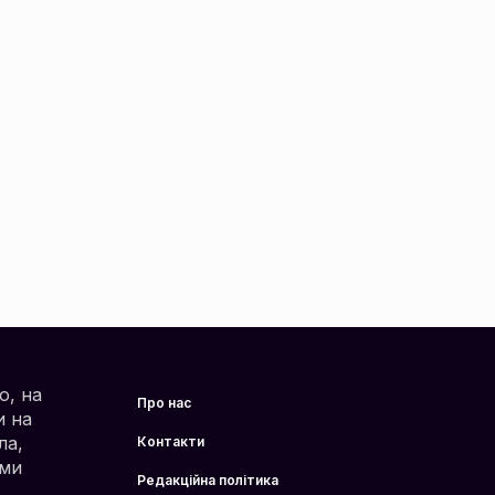
о, на
Про нас
и на
ла,
Контакти
 ми
Редакційна політика