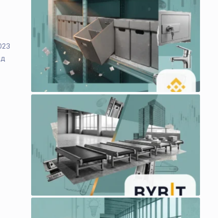
023
лд