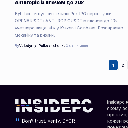
Anthropic із плечем до 20x
Bybit лістингує синтетичні Pre-IPO перпетуали
OPENAIUSDT і ANTHROPICUSDT із плечем до 20x —
учетверо вище, ніж у Kraken і Coinbase. Розбираємо
механіку та ризики.
By
Volodymyr Polkovnichenko
3 хв. читання
1
2
insidepc
якому вс
практиці
Don’t trust, verify. DYOR
кожен роз
показуєм