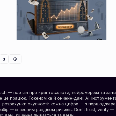
3
.tech — портал про криптовалюти, нейромережі та заліз
е це працює. Токеноміка й ончейн-дані, AI-інструмент
, розрахунки окупності: кожна цифра — з першоджере
бір — із чесним розділом ризиків. Don’t trust, verify —
о дані, рішення лишається за вами.