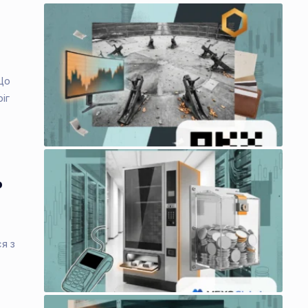
Що
іг
о
я з