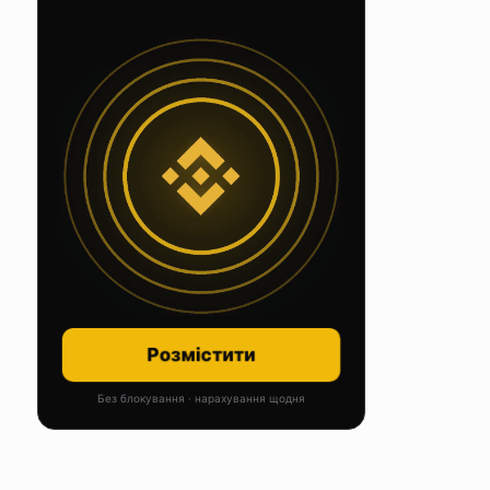
Розмістити
Без блокування · нарахування щодня