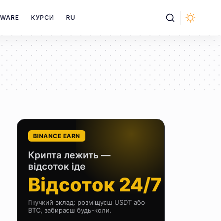
WARE
КУРСИ
RU
BINANCE EARN
Крипта лежить —
відсоток іде
Відсоток 24/7
Гнучкий вклад: розміщуєш USDT або
BTC, забираєш будь-коли.