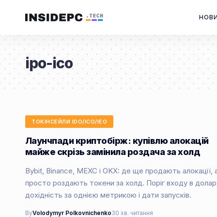
НОВ
ipo-ico
ТОКІНСЕЙЛИ IDO/ICO/IEO
Лаунчпади криптобірж: купівлю алокацій
майже скрізь замінила роздача за холд
Bybit, Binance, MEXC і OKX: де ще продають алокації, 
просто роздають токени за холд. Поріг входу в долар
дохідність за однією метрикою і дати запусків.
By
Volodymyr Polkovnichenko
30 хв. читання