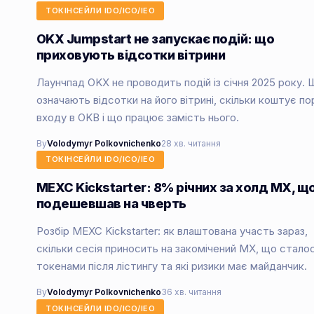
ТОКІНСЕЙЛИ IDO/ICO/IEO
OKX Jumpstart не запускає подій: що
приховують відсотки вітрини
Лаунчпад OKX не проводить подій із січня 2025 року. 
означають відсотки на його вітрині, скільки коштує пор
входу в OKB і що працює замість нього.
By
Volodymyr Polkovnichenko
28 хв. читання
ТОКІНСЕЙЛИ IDO/ICO/IEO
MEXC Kickstarter: 8% річних за холд MX, щ
подешевшав на чверть
Розбір MEXC Kickstarter: як влаштована участь зараз,
скільки сесія приносить на закомічений MX, що сталос
токенами після лістингу та які ризики має майданчик.
By
Volodymyr Polkovnichenko
36 хв. читання
ТОКІНСЕЙЛИ IDO/ICO/IEO