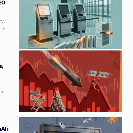
EO
гу.
сть
ід
до
AI і