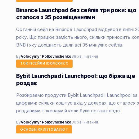
Binance Launchpad без сейлів три роки: що
сталося з 35 розміщеннями
Останній сейл на Binance Launchpad відбувся в липні 2
року. Що працює замість нього, скільки приносить хо
BNB і яку дохідність дали всі 35 минулих сейлів.
By
Volodymyr Polkovnichenko
38 хв. читання
ТОКІНСЕЙЛИ IDO/ICO/IEO
Bybit Launchpad і Launchpool: що біржа ще
роздає
Розбираємо продукти Bybit Launchpad і Launchpool за
цифрами: скільки коштує вхід у доларах, що сталося з
розданими токенами й коли були останні події.
By
Volodymyr Polkovnichenko
30 хв. читання
ОСНОВИ КРИПТОВАЛЮТ