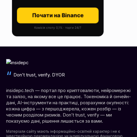
Почати на Binance
Комісія споту 0,1% · торги 24/7
Don’t trust, verify. DYOR
insidepc.tech — портал про криптовалюти, нейромережі
та залізо, на якому все це працює. Токеноміка й ончейн-
дані, AI-інструменти на практиці, розрахунки окупності:
кожна цифра — з першоджерела, кожен розбір — із
чесним розділом ризиків. Don’t trust, verify — ми
показуємо дані, рішення лишається за вами.
Матеріали сайту мають інформаційно-освітній характер і не є
інвестиційною рекомендацією чи індивідуальною фінансовою