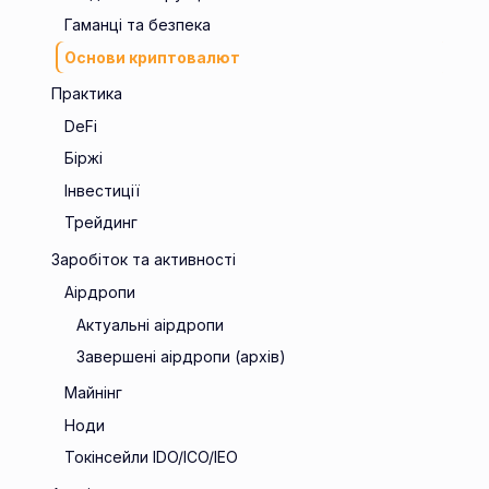
Гаманці та безпека
Основи криптовалют
Практика
DeFi
Біржі
Інвестиції
Трейдинг
Заробіток та активності
Аірдропи
Актуальні аірдропи
Завершені аірдропи (архів)
Майнінг
Ноди
Токінсейли IDO/ICO/IEO