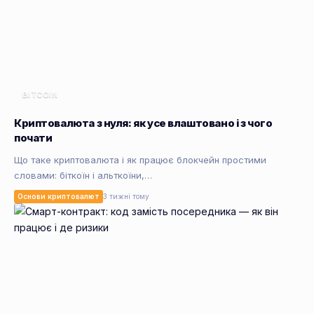
BITCOIN
Криптовалюта з нуля: як усе влаштовано і з чого
почати
Що таке криптовалюта і як працює блокчейн простими
словами: біткоїн і альткоїни,…
Основи криптовалют
3 тижні тому