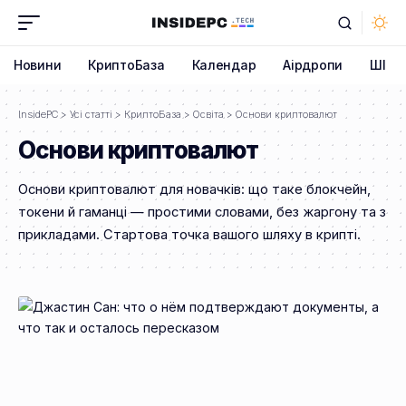
Новини
КриптоБаза
Календар
Аірдропи
ШІ
InsidePC
>
Усі статті
>
КриптоБаза
>
Освіта
>
Основи криптовалют
Основи криптовалют
Основи криптовалют для новачків: що таке блокчейн,
токени й гаманці — простими словами, без жаргону та з
прикладами. Стартова точка вашого шляху в крипті.