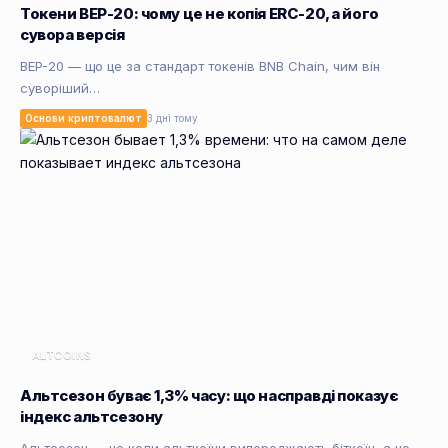
Токени BEP-20: чому це не копія ERC-20, а його
сувора версія
BEP-20 — що це за стандарт токенів BNB Chain, чим він
суворіший…
Основи криптовалют
3 дні тому
ALTCOINS
Альтсезон буває 1,3% часу: що насправді показує
індекс альтсезону