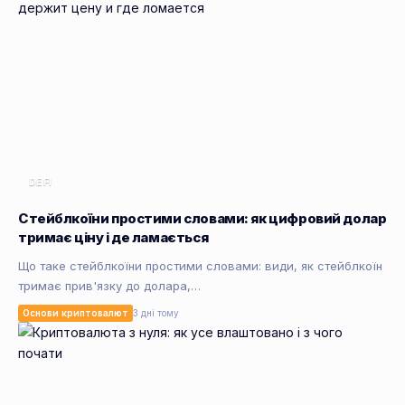
DEFI
Стейблкоїни простими словами: як цифровий долар
тримає ціну і де ламається
Що таке стейблкоїни простими словами: види, як стейблкоїн
тримає прив'язку до долара,…
Основи криптовалют
3 дні тому