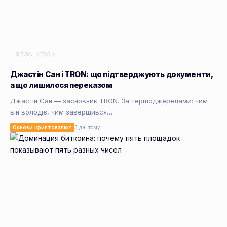
REGULATION
Джастін Сан і TRON: що підтверджують документи,
а що лишилося переказом
Джастін Сан — засновник TRON. За першоджерелами: чим
він володіє, чим завершився…
Основи криптовалют
3 дні тому