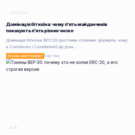
ALTCOINS
Домінація біткоїна: чому п’ять майданчиків
показують п’ять різних чисел
Домінація біткоїна (BTC.D) простими словами: формула, чому
в CoinGecko і CoinMarketCap різні…
Основи криптовалют
3 дні тому
BNB