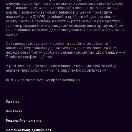
консультацією. Криптовалютні активи характеризуються високою
волатильністю: можлива часткова або повна втрата вкладених
коштів. Перш ніж ухвалювати фінансові рішення, проводьте
власний аналіз (DYOR) та оцінюйте прийнятний для вас рівень
ризику. Частина посилань на сайті — реферальні: у разі реєстрації
за ними редакція може отримувати комісійну винагороду від біржі.
Це не впливає на умови для користувача та на незалежність наших
оцінок.
Сайт використовує файли cookie та засоби знеособленої
аналітики. Персональні дані користувачів не продаються й не
передаються третім особам з рекламною метою. Докладніше — у
Політикці конфіденційності
.
У разі повного або часткового використання матеріалів сайту
активне гіперпосилання на insidepc.tech є обов’язковим.
© 2026 insidepc.tech. Усі права захищено.
Про нас
Контакти
Редакційна політика
Політика конфіденційності