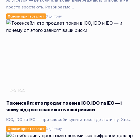
Альтсезон — це коли альткоїни випереджають біткоїн, а не
просто зростають. Розбираємо…
Основи криптовалют
3 дні тому
IPO-ICO
Токенсейл: хто продає токен в ICO, IDO та IEO — і
чому від цього залежать ваші ризики
ICO, IDO та IEO — три способи купити токен до лістингу. Хто…
Основи криптовалют
3 дні тому