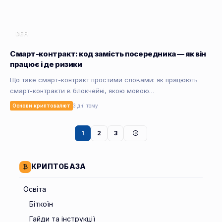
DEFI
Смарт-контракт: код замість посередника — як він
працює і де ризики
Що таке смарт-контракт простими словами: як працюють
смарт-контракти в блокчейні, якою мовою…
Основи криптовалют
3 дні тому
1
2
3
КРИПТОБАЗА
Освіта
Біткоїн
Гайди та інструкції