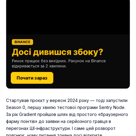
BINANCE
Досі дивишся збоку?
Ринок працює без вихідних. Рахунок на Binance
відкривається за 2 хвилини.
Почати зараз
Стартував проєкт у вересні 2024 року — тоді запустили
Season 0, першу хвилю тестової програми Sentry Node.
За рік Gradient пройшов шлях від простого «браузерного
фарму поінтів» до заявки на серйозного гравця в
перегонах ШІ-інфраструктури. І саме цей розворот
пояснює, чому питання токена досі відкрите.