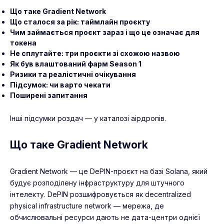
Що таке Gradient Network
Що сталося за рік: таймлайн проєкту
Чим займається проєкт зараз і що це означає для
токена
Не сплутайте: три проєкти зі схожою назвою
Як був влаштований фарм Season 1
Ризики та реалістичні очікування
Підсумок: чи варто чекати
Поширені запитання
Інші підсумки роздач — у
каталозі аірдропів
.
Що таке Gradient Network
Gradient Network — це
DePIN
-проєкт на базі
Solana
, який
будує розподілену інфраструктуру для штучного
інтелекту. DePIN розшифровується як decentralized
physical infrastructure network — мережа, де
обчислювальні ресурси дають не дата-центри однієї