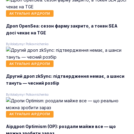
АКТУАЛЬНІ АІРДРОПИ
Дроп OpenSea: сезон фарму закрито, а токен SEA
досі чекає на TGE
By
Volodymyr Polkovnichenko
АКТУАЛЬНІ АІРДРОПИ
Другий дроп zkSync: підтвердження немає, а шанси
тануть — чесний розбір
By
Volodymyr Polkovnichenko
АКТУАЛЬНІ АІРДРОПИ
Аірдроп Optimism (OP): роздали майже все — що
можна зробити зараз