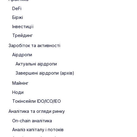
DeFi
Біржі
Інвестиції
Трейдинг
Заробіток та активності
Аірдропи
Актуальні аірдропи
Завершені аірдропи (архів)
Майнінг
Ноди
Токінсейли IDO/ICO/IEO
Аналітика та огляди ринку
On-chain аналітика
Аналіз капіталу і потоків