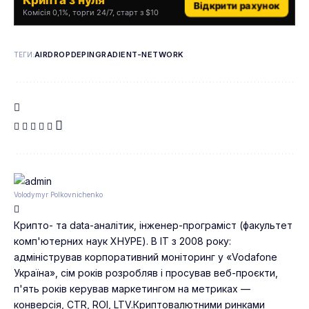
Відкрити рахунок
Комісія 0,1%, торги 24/7, старт з $10
AIRDROP
DEPIN
GRADIENT-NETWORK
ТЕГИ:
Volodymyr Polkovnichenko
Крипто- та data-аналітик, інженер-програміст (факультет
комп'ютерних наук ХНУРЕ). В IT з 2008 року:
адміністрував корпоративний моніторинг у «Vodafone
Україна», сім років розробляв і просував веб-проєкти,
п'ять років керував маркетингом на метриках —
конверсія, CTR, ROI, LTV.Криптовалютними ринками