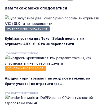
Вам також може сподобатися
НОВИНИ КРИПТОІНДУСТРІЇ
Bybit запустила два Token Splash поспіль: як
отримати ARX і SLX та не переплатити
By
Volodymyr Polkovnichenko
ОСНОВИ КРИПТОВАЛЮТ
Аірдропи криптовалют: як роздають токени, як
брати участь і не втратити гроші
By
Volodymyr Polkovnichenko