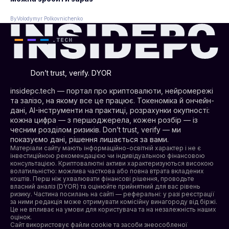
By
Volodymyr Polkovnichenko
Don’t trust, verify. DYOR
insidepc.tech — портал про криптовалюти, нейромережі
та залізо, на якому все це працює. Токеноміка й ончейн-
дані, AI-інструменти на практиці, розрахунки окупності:
кожна цифра — з першоджерела, кожен розбір — із
чесним розділом ризиків. Don’t trust, verify — ми
показуємо дані, рішення лишається за вами.
Матеріали сайту мають інформаційно-освітній характер і не є
інвестиційною рекомендацією чи індивідуальною фінансовою
консультацією. Криптовалютні активи характеризуються високою
волатильністю: можлива часткова або повна втрата вкладених
коштів. Перш ніж ухвалювати фінансові рішення, проводьте
власний аналіз (DYOR) та оцінюйте прийнятний для вас рівень
ризику. Частина посилань на сайті — реферальні: у разі реєстрації
за ними редакція може отримувати комісійну винагороду від біржі.
Це не впливає на умови для користувача та на незалежність наших
оцінок.
Сайт використовує файли cookie та засоби знеособленої