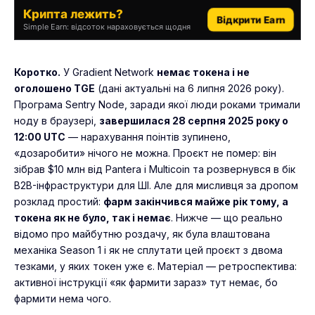
Крипта лежить?
Відкрити Earn
Simple Earn: відсоток нараховується щодня
Коротко.
У Gradient Network
немає токена і не
оголошено TGE
(дані актуальні на 6 липня 2026 року).
Програма Sentry Node, заради якої люди роками тримали
ноду в браузері,
завершилася 28 серпня 2025 року о
12:00 UTC
— нарахування поінтів зупинено,
«дозаробити» нічого не можна. Проєкт не помер: він
зібрав $10 млн від Pantera і Multicoin та розвернувся в бік
B2B-інфраструктури для ШІ. Але для мисливця за дропом
розклад простий:
фарм закінчився майже рік тому, а
токена як не було, так і немає
. Нижче — що реально
відомо про майбутню роздачу, як була влаштована
механіка Season 1 і як не сплутати цей проєкт з двома
тезками, у яких токен уже є. Матеріал — ретроспектива:
активної інструкції «як фармити зараз» тут немає, бо
фармити нема чого.