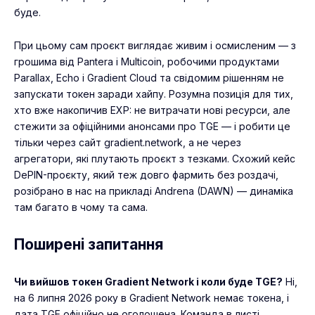
буде.
При цьому сам проєкт виглядає живим і осмисленим — з
грошима від Pantera і Multicoin, робочими продуктами
Parallax, Echo і Gradient Cloud та свідомим рішенням не
запускати токен заради хайпу. Розумна позиція для тих,
хто вже накопичив EXP: не витрачати нові ресурси, але
стежити за офіційними анонсами про TGE — і робити це
тільки через сайт gradient.network, а не через
агрегатори, які плутають проєкт з тезками. Схожий кейс
DePIN-проєкту, який теж довго фармить без роздачі,
розібрано в нас на прикладі
Andrena (DAWN)
— динаміка
там багато в чому та сама.
Поширені запитання
Чи вийшов токен Gradient Network і коли буде TGE?
Ні,
на 6 липня 2026 року в Gradient Network немає токена, і
дата TGE офіційно не оголошена. Команда в листі