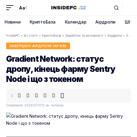
Aa
Font
Resizer
Новини
КриптоБаза
Календар
Аірдропи
ШІ
InsidePC
>
Усі статті
>
КриптоБаза
>
Заробіток та активності
>
Аірдропи
>
Завершені аірдропи (архів)
ЗАВЕРШЕНІ АІРДРОПИ (АРХІВ)
Gradient Network: статус
дропу, кінець фарму Sentry
Node і що з токеном
Оновлення: 2026/07/07
2 хв. читання