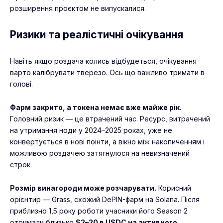
розширення проєктом не випускалися.
Ризики та реалістичні очікування
Навіть якщо роздача колись відбудеться, очікування
варто калібрувати тверезо. Ось що важливо тримати в
голові.
Фарм закрито, а токена немає вже майже рік.
Головний ризик — це втрачений час. Ресурс, витрачений
на утримання ноди у 2024–2025 роках, уже не
конвертується в нові поінти, а вікно між накопиченням і
можливою роздачею затягнулося на невизначений
строк.
Розмір винагороди може розчарувати.
Корисний
орієнтир — Grass, схожий DePIN-фарм на Solana. Після
приблизно 1,5 року роботи учасники його Season 2
отримали близько
$2–20 в USDC на активного