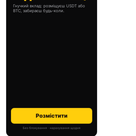
Гнучкий вклад: розміщуєш USDT або
BTC, забираєш будь-коли.
Розмістити
Без блокування · нарахування щодня