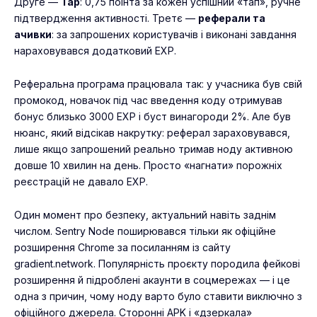
Друге —
Tap
: 0,75 поінта за кожен успішний «тап», ручне
підтвердження активності. Третє —
реферали та
ачивки
: за запрошених користувачів і виконані завдання
нараховувався додатковий EXP.
Реферальна програма працювала так: у учасника був свій
промокод, новачок під час введення коду отримував
бонус близько 3000 EXP і буст винагороди 2%. Але був
нюанс, який відсікав накрутку: реферал зараховувався,
лише якщо запрошений реально тримав ноду активною
довше 10 хвилин на день. Просто «нагнати» порожніх
реєстрацій не давало EXP.
Один момент про безпеку, актуальний навіть заднім
числом. Sentry Node поширювався тільки як офіційне
розширення Chrome за посиланням із сайту
gradient.network. Популярність проєкту породила фейкові
розширення й підроблені акаунти в соцмережах — і це
одна з причин, чому
ноду
варто було ставити виключно з
офіційного джерела. Сторонні APK і «дзеркала»