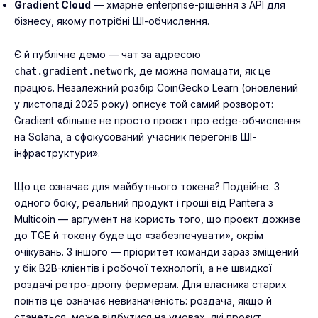
Gradient Cloud
— хмарне enterprise-рішення з API для
бізнесу, якому потрібні ШІ-обчислення.
Є й публічне демо — чат за адресою
, де можна помацати, як це
chat.gradient.network
працює. Незалежний розбір CoinGecko Learn (оновлений
у листопаді 2025 року) описує той самий розворот:
Gradient «більше не просто проєкт про edge-обчислення
на Solana, а сфокусований учасник перегонів ШІ-
інфраструктури».
Що це означає для майбутнього токена? Подвійне. З
одного боку, реальний продукт і гроші від Pantera з
Multicoin — аргумент на користь того, що проєкт доживе
до TGE й токену буде що «забезпечувати», окрім
очікувань. З іншого — пріоритет команди зараз зміщений
у бік B2B-клієнтів і робочої технології, а не швидкої
роздачі ретро-дропу фермерам. Для власника старих
поінтів це означає невизначеність: роздача, якщо й
станеться, може відбутися на умовах, які проєкт