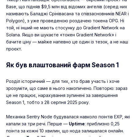
Base, що підняв $9,5 млн від відомих ангелів (серед них
називають Баладжі Срінівасана та співзасновників NEAR і
Polygon), з уже проведеною роздачею токена OPG. Ні
той, ні інший не мають стосунку до Gradient Network на
Solana. Якщо ви шукаєте «токен Gradient Network» і
бачите ціну — майже напевно це один із тезок, а не наш
проєкт.
Як був влаштований фарм Season 1
Розділ історичний — для тих, хто брав участь і хоче
зрозуміти, що саме в нього накопичено. Повторю: зараз
це не працює, нарахування зупинені за завершення
Season 1, тобто з 28 серпня 2025 року.
Механіка Sentry Node будувалася навколо поінтів EXP, які
капали за три речі. Перше —
Uptime
: приблизно 0,25
поінта за кожні 10 хвилин, що нода залишалася онлайн.