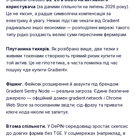
користувача
(за даними спільноти на липень 2026 року).
Це не «ікси», а радше символічна компенсація за
електрику й увагу. Немає підстав чекати від Gradient
радикально іншої економіки — розподілені мережі такого
типу рідко роздають великі суми пересічним фермерам.
Плутанина тикерів.
Як розібрано вище, два тезки з
живими токенами створюють прямий ризик купити не
той актив. Це не гіпотетика, а часта помилка під час
пошуку «де купити Gradient».
Фішинг.
Фейкові розширення й акаунти під брендом
Gradient Sentry Node — реальна загроза. Єдине безпечне
джерело — офіційний домен gradient.network і Chrome
Web Store за посиланням звідти; сід-фразу та приватні
ключі нода ніколи не запитує.
Втома спільноти.
У DePIN-середовищі зростає скепсис
до довгих фармів без TGE. У соцмережах (наприклад, в