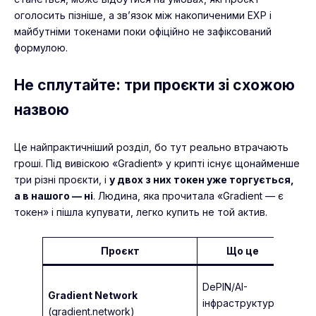
оголосить пізніше, а зв’язок між накопиченими EXP і
майбутніми токенами поки офіційно не зафіксований
формулою.
Не сплутайте: три проєкти зі схожою
назвою
Це найпрактичніший розділ, бо тут реально втрачають
гроші. Під вивіскою «Gradient» у крипті існує щонайменше
три різні проєкти, і
у двох з них токен уже торгується,
а в нашого — ні
. Людина, яка прочитала «Gradient — є
токен» і пішла купувати, легко купить не той актив.
Проєкт
Що це
Мер
DePIN/AI-
Gradient Network
інфраструктура,
Sola
(gradient.network)