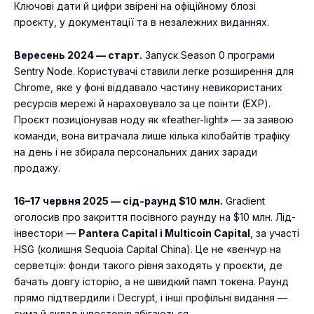
Ключові дати й цифри звірені на офіційному блозі
проєкту, у документації та в незалежних виданнях.
Вересень 2024 — старт.
Запуск Season 0 програми
Sentry Node. Користувачі ставили легке розширення для
Chrome, яке у фоні віддавало частину невикористаних
ресурсів мережі й нараховувало за це поінти (EXP).
Проєкт позиціонував ноду як «feather-light» — за заявою
команди, вона витрачала лише кілька кілобайтів трафіку
на день і не збирала персональних даних заради
продажу.
16–17 червня 2025 — сід-раунд $10 млн.
Gradient
оголосив про закриття посівного раунду на $10 млн. Лід-
інвестори —
Pantera Capital і Multicoin Capital
, за участі
HSG (колишня Sequoia Capital China). Це не «венчур на
серветці»: фонди такого рівня заходять у проєкти, де
бачать довгу історію, а не швидкий памп токена. Раунд
прямо підтвердили і Decrypt, і інші профільні видання —
сума й склад інвесторів збігаються.