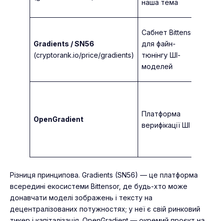
наша тема
Сабнет Bittensor
Gradients / SN56
для файн-
Bitt
(cryptorank.io/price/gradients)
тюнінгу ШІ-
моделей
Платформа
OpenGradient
Bas
верифікації ШІ
Різниця принципова. Gradients (SN56) — це платформа
всередині екосистеми Bittensor, де будь-хто може
донавчати моделі зображень і тексту на
децентралізованих потужностях; у неї є свій ринковий
тикер і капіталізація. OpenGradient — окремий проєкт на