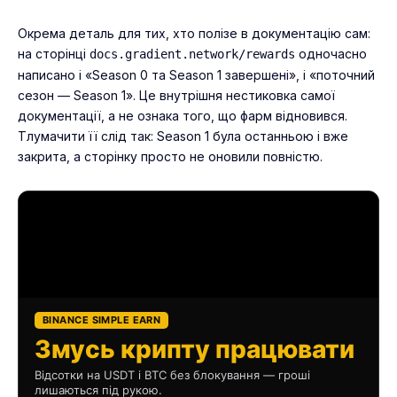
Окрема деталь для тих, хто полізе в документацію сам:
на сторінці
одночасно
docs.gradient.network/rewards
написано і «Season 0 та Season 1 завершені», і «поточний
сезон — Season 1». Це внутрішня нестиковка самої
документації, а не ознака того, що фарм відновився.
Тлумачити її слід так: Season 1 була останньою і вже
закрита, а сторінку просто не оновили повністю.
BINANCE SIMPLE EARN
Змусь крипту працювати
Відсотки на USDT і BTC без блокування — гроші
лишаються під рукою.