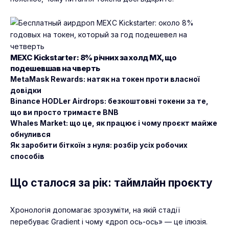
MEXC Kickstarter: 8% річних за холд MX, що
подешевшав на чверть
MetaMask Rewards: натяк на токен проти власної
довідки
Binance HODLer Airdrops: безкоштовні токени за те,
що ви просто тримаєте BNB
Whales Market: що це, як працює і чому проєкт майже
обнулився
Як заробити біткоїн з нуля: розбір усіх робочих
способів
Що сталося за рік: таймлайн проєкту
Хронологія допомагає зрозуміти, на якій стадії
перебуває Gradient і чому «дроп ось-ось» — це ілюзія.