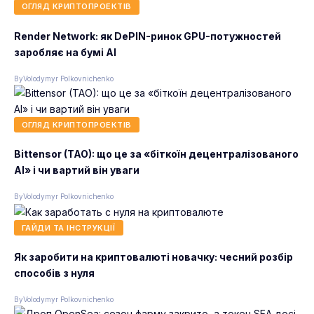
ОГЛЯД КРИПТОПРОЕКТІВ
Render Network: як DePIN-ринок GPU-потужностей
заробляє на бумі AI
By
Volodymyr Polkovnichenko
ОГЛЯД КРИПТОПРОЕКТІВ
Bittensor (TAO): що це за «біткоїн децентралізованого
AI» і чи вартий він уваги
By
Volodymyr Polkovnichenko
ГАЙДИ ТА ІНСТРУКЦІЇ
Як заробити на криптовалюті новачку: чесний розбір
способів з нуля
By
Volodymyr Polkovnichenko