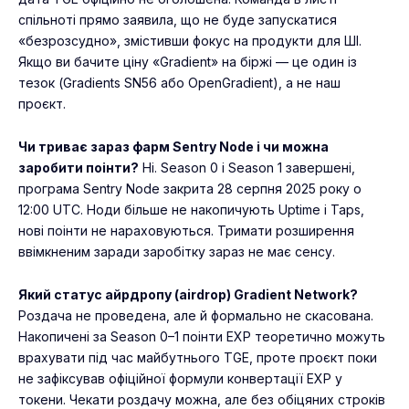
спільноті прямо заявила, що не буде запускатися
«безрозсудно», змістивши фокус на продукти для ШІ.
Якщо ви бачите ціну «Gradient» на біржі — це один із
тезок (Gradients SN56 або OpenGradient), а не наш
проєкт.
Чи триває зараз фарм Sentry Node і чи можна
заробити поінти?
Ні. Season 0 і Season 1 завершені,
програма Sentry Node закрита 28 серпня 2025 року о
12:00 UTC. Ноди більше не накопичують Uptime і Taps,
нові поінти не нараховуються. Тримати розширення
ввімкненим заради заробітку зараз не має сенсу.
Який статус айрдропу (airdrop) Gradient Network?
Роздача не проведена, але й формально не скасована.
Накопичені за Season 0–1 поінти EXP теоретично можуть
врахувати під час майбутнього TGE, проте проєкт поки
не зафіксував офіційної формули конвертації EXP у
токени. Чекати роздачу можна, але без обіцяних строків