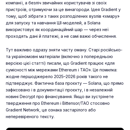
компанії, а безліч звичайних користувачів зі своїх
пристроїв, отримуючи за це винагороди. Ідея Gradient у
тому, щоб зібрати з таких розподілених вузлів «хмару»
для запуску та навчання ШІ-моделей, а Solana
використовує як координаційний шар — через неї
проходять дані й платежі, а не самі важкі обчислення.
Тут важливо одразу зняти часту оману. Старі російсько-
та україномовні матеріали (включно з попередньою
версією цієї статті) писали, що Gradient працює «для
сумісності між мережами Ethereum і TAO». Це помилка:
жодне першоджерело 2025–2026 років такого не
підтверджує. Фактична база проєкту — Solana, що прямо
зафіксовано і в документації проєкту, і в незалежній
новині Decrypt про фінансування. Якщо ви зустрінете
твердження про Ethereum і Bittensor/TAO стосовно
Gradient Network, це ознака застарілого або
неперевіреного тексту.