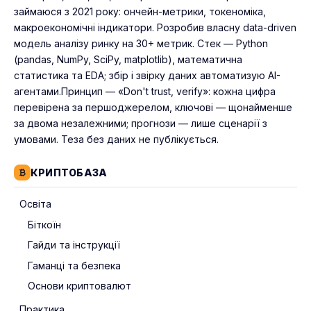
займаюся з 2021 року: ончейн-метрики, токеноміка,
макроекономічні індикатори. Розробив власну data-driven
модель аналізу ринку на 30+ метрик. Стек — Python
(pandas, NumPy, SciPy, matplotlib), математична
статистика та EDA; збір і звірку даних автоматизую AI-
агентами.Принцип — «Don't trust, verify»: кожна цифра
перевірена за першоджерелом, ключові — щонайменше
за двома незалежними; прогнози — лише сценарії з
умовами. Теза без даних не публікується.
КРИПТОБАЗА
Освіта
Біткоїн
Гайди та інструкції
Гаманці та безпека
Основи криптовалют
Практика