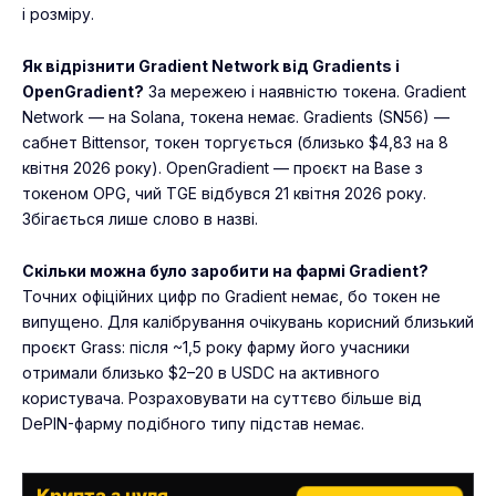
і розміру.
Як відрізнити Gradient Network від Gradients і
OpenGradient?
За мережею і наявністю токена. Gradient
Network — на Solana, токена немає. Gradients (SN56) —
сабнет Bittensor, токен торгується (близько $4,83 на 8
квітня 2026 року). OpenGradient — проєкт на Base з
токеном OPG, чий TGE відбувся 21 квітня 2026 року.
Збігається лише слово в назві.
Скільки можна було заробити на фармі Gradient?
Точних офіційних цифр по Gradient немає, бо токен не
випущено. Для калібрування очікувань корисний близький
проєкт Grass: після ~1,5 року фарму його учасники
отримали близько $2–20 в USDC на активного
користувача. Розраховувати на суттєво більше від
DePIN-фарму подібного типу підстав немає.
Крипта з нуля