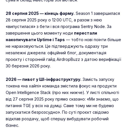
28 серпня 2025 — кінець фарму.
Season 1 завершилася
28 серпня 2025 року о 12:00 UTC, а разом з нею
«випустилася» з бети і вся програма Sentry Node. За
завершення цього моменту ноди
перестали
накопичувати Uptime і Taps
— тобто нові поінти більше
не нараховуються. Це підтверджують одразу три
незалежні джерела: офіційний блог, документація
проєкту і сторонній гайд AirdropBuzz з датою верифікації
30 березня 2026 року.
2026 — пивот у ШІ-інфраструктуру.
Замість запуску
токена «на хайпі» команда змістила фокус на продукти
Open Intelligence Stack (про них нижче). У листі спільноті
від 27 серпня 2025 року прямо сказано: «Ми знаємо, що
питання TGE у всіх на думці. Саме тому ми не будемо
запускатися безрозсудно». По суті проєкт свідомо
відклав роздачу, щоб спершу вибудувати робочий
бізнес.