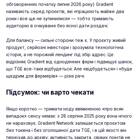
обговореннях початку липня 2026 року) Gradient
називають серед проєктів, які «працюють майже два
роки і все ще не зупинилися» — тобто тримають
аудиторію в очікуванні без ясної дати роздачі.
Для балансу — сильні сторони теж є. У проєкту живий
продукт, серйозні інвестори і зрозуміла технологічна
історія, а не порожній лендинг під збір адрес. Це
відрізняє Gradient від одноденних ферм і підвищує шанси,
що TGE все-таки відбудеться. Але «відбудеться» і «буде
щедрим для фермерів» — різні речі.
Підсумок: чи варто чекати
Якщо коротко — тримати ноду ввімкненою «про всяк
випадок» сенсу немає: з 28 серпня 2025 року вона нічого
не нараховує. Gradient Network залишається проєктом
без токена і без оголошеної дати TGE, і в цій якості він
переїхав до архіву: активність закрита, свіжих поінтів не