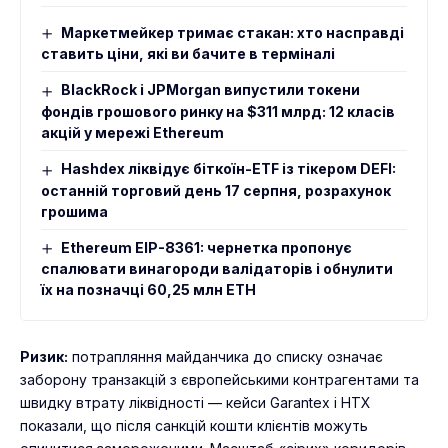
Маркетмейкер тримає стакан: хто насправді
ставить ціни, які ви бачите в терміналі
BlackRock і JPMorgan випустили токени
фондів грошового ринку на $311 млрд: 12 класів
акцій у мережі Ethereum
Hashdex ліквідує біткоїн-ETF із тікером DEFI:
останній торговий день 17 серпня, розрахунок
грошима
Ethereum EIP-8361: чернетка пропонує
спалювати винагороди валідаторів і обнулити
їх на позначці 60,25 млн ETH
Ризик:
потрапляння майданчика до списку означає
заборону транзакцій з європейськими контрагентами та
швидку втрату ліквідності — кейси Garantex і HTX
показали, що після санкцій кошти клієнтів можуть