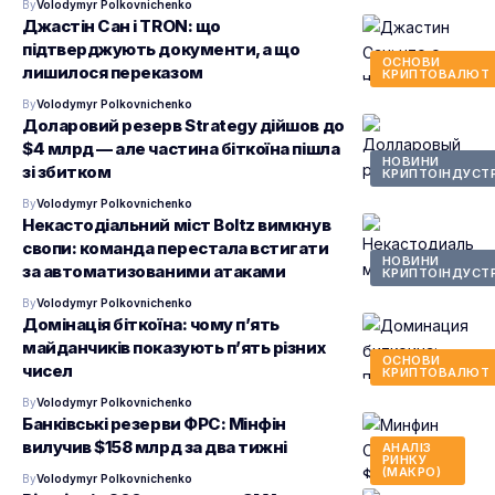
By
Volodymyr Polkovnichenko
Джастін Сан і TRON: що
підтверджують документи, а що
ОСНОВИ
лишилося переказом
КРИПТОВАЛЮТ
By
Volodymyr Polkovnichenko
Доларовий резерв Strategy дійшов до
$4 млрд — але частина біткоїна пішла
НОВИНИ
зі збитком
КРИПТОІНДУСТР
By
Volodymyr Polkovnichenko
Некастодіальний міст Boltz вимкнув
свопи: команда перестала встигати
НОВИНИ
за автоматизованими атаками
КРИПТОІНДУСТР
By
Volodymyr Polkovnichenko
Домінація біткоїна: чому п’ять
майданчиків показують п’ять різних
ОСНОВИ
чисел
КРИПТОВАЛЮТ
By
Volodymyr Polkovnichenko
Банківські резерви ФРС: Мінфін
вилучив $158 млрд за два тижні
АНАЛІЗ
РИНКУ
(МАКРО)
By
Volodymyr Polkovnichenko