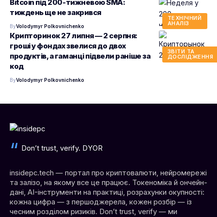
Bitcoin під 200-тижневою SMA:
тиждень ще не закрився
ТЕХНІЧНИЙ
АНАЛІЗ
By
Volodymyr Polkovnichenko
Крипторинок 27 липня — 2 серпня:
гроші у фондах звелися до двох
ЗВІТИ ТА
продуктів, а гаманці підвели раніше за
ДОСЛІДЖЕННЯ
код
By
Volodymyr Polkovnichenko
Don’t trust, verify. DYOR
insidepc.tech — портал про криптовалюти, нейромережі
та залізо, на якому все це працює. Токеноміка й ончейн-
дані, AI-інструменти на практиці, розрахунки окупності:
кожна цифра — з першоджерела, кожен розбір — із
чесним розділом ризиків. Don’t trust, verify — ми