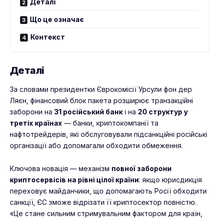
Деталі
Що це означає
Контекст
Деталі
За словами президентки Єврокомісії Урсули фон дер
Ляєн, фінансовий блок пакета розширює транзакційні
заборони на
31 російський банк
і на
20 структур у
третіх країнах
— банки, криптокомпанії та
нафтотрейдерів, які обслуговували підсанкційні російські
організації або допомагали обходити обмеження.
Ключова новація — механізм
повної заборони
криптосервісів на рівні цілої країни
: якщо юрисдикція
переховує майданчики, що допомагають Росії обходити
санкції, ЄС зможе відрізати її криптосектор повністю.
«Це стане сильним стримувальним фактором для країн,