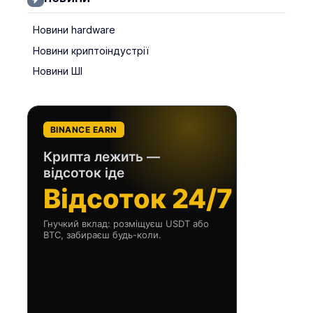
Новини hardware
Новини криптоіндустрії
Новини ШІ
BINANCE EARN
Крипта лежить —
відсоток іде
Відсоток 24/7
Гнучкий вклад: розміщуєш USDT або
BTC, забираєш будь-коли.