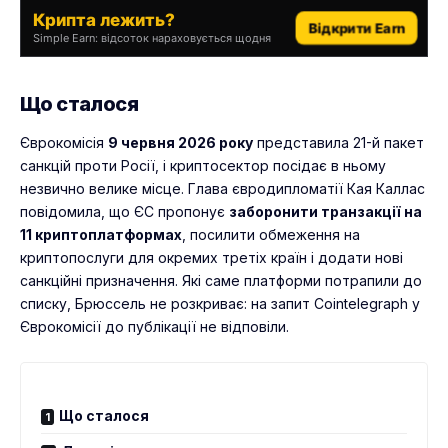
Крипта лежить?
Відкрити Earn
Simple Earn: відсоток нараховується щодня
Що сталося
Єврокомісія
9 червня 2026 року
представила 21-й пакет
санкцій проти Росії, і криптосектор посідає в ньому
незвично велике місце. Глава євродипломатії Кая Каллас
повідомила, що ЄС пропонує
заборонити транзакції на
11 криптоплатформах
, посилити обмеження на
криптопослуги для окремих третіх країн і додати нові
санкційні призначення. Які саме платформи потрапили до
списку, Брюссель не розкриває: на запит Cointelegraph у
Єврокомісії до публікації не відповіли.
Що сталося