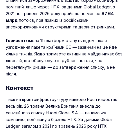
опинитися замороженими. Масштаб «сірих» коридорів
помітний: лише через HTX, за даними Global Ledger, з
2021 по травень 2026 року пройшло не менше
$7,64
млрд
потоків, пов’язаних із російськими
високоризиковими структурами та даркнет-ринками.
Горизонт:
імена 11 платформ стануть відомі після
узгодження пакета країнами ЄС — зазвичай на це йде
кілька тижнів. Якщо тримаєте активи на майданчиках без
ліцензій, що обслуговують рублеві потоки, час
переглянути ризики — до затвердження списку, а не
після.
Контекст
Тиск на криптоінфраструктуру навколо Росії наростає
весь рік. 26 травня Велика Британія внесла до
санкційного списку Huobi Global S.A. — панамську
компанію, пов’язану з біржею HTX. За даними Global
Ledger, загалом з 2021 по травень 2026 року HTX