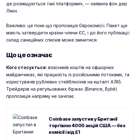
де розміщуються такі платформи», — заявила фон дер
Ляєн.
Важливо: це поки що пропозиція Єврокомісії. Пакет ще
мають затвердити країни-члени ЄС, і до його публікації
склад санкційних списків може змінитися.
Що це означає
Кого стосується:
власників коштів на офшорних
майданчиках, які працюють із російськими потоками, та
користувачів рублевих стейблкоїнів на кшталт A7A5.
Трейдерів на регульованих біржах (Binance, Bybit)
пропозиція напряму не зачіпає.
Coinbase запустив у Британії
торгівлю 4000 акцій США — без
комісії і від £1