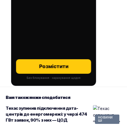
Розмістити
Без блокування · нарахування щодня
Вам також може сподобатися
Техас зупинив підключення дата-
центрів до енергомережі: у черзі 474
НОВИНИ
ГВт заявок, 90% з них — ЦОД
ШІ