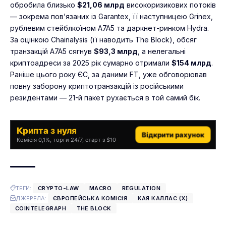
обробила близько
$21,06 млрд
високоризикових потоків
— зокрема пов’язаних із Garantex, її наступницею Grinex,
рублевим стейблкоїном A7A5 та даркнет-ринком Hydra.
За оцінкою Chainalysis (її наводить The Block), обсяг
транзакцій A7A5 сягнув
$93,3 млрд
, а нелегальні
криптоадреси за 2025 рік сумарно отримали
$154 млрд
.
Раніше цього року ЄС, за даними FT, уже обговорював
повну заборону криптотранзакцій із російськими
резидентами — 21-й пакет рухається в той самий бік.
Крипта з нуля
Відкрити рахунок
Комісія 0,1%, торги 24/7, старт з $10
ТЕГИ:
CRYPTO-LAW
MACRO
REGULATION
ДЖЕРЕЛА:
ЄВРОПЕЙСЬКА КОМІСІЯ
КАЯ КАЛЛАС (X)
COINTELEGRAPH
THE BLOCK