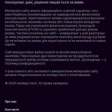
показуємо дані, рішення лишається за вами.
Матеріали сайту мають інформаційно-освітній характер і не є
інвестиційною рекомендацією чи індивідуальною фінансовою
консультацією. Криптовалютні активи характеризуються високою
волатильністю: можлива часткова або повна втрата вкладених
коштів. Перш ніж ухвалювати фінансові рішення, проводьте
власний аналіз (DYOR) та оцінюйте прийнятний для вас рівень
ризику. Частина посилань на сайті — реферальні: у разі реєстрації
за ними редакція може отримувати комісійну винагороду від біржі.
Це не впливає на умови для користувача та на незалежність наших
оцінок.
Сайт використовує файли cookie та засоби знеособленої
аналітики. Персональні дані користувачів не продаються й не
передаються третім особам з рекламною метою. Докладніше — у
Політикці конфіденційності
.
У разі повного або часткового використання матеріалів сайту
активне гіперпосилання на insidepc.tech є обов’язковим.
© 2026 insidepc.tech. Усі права захищено.
Про нас
Контакти