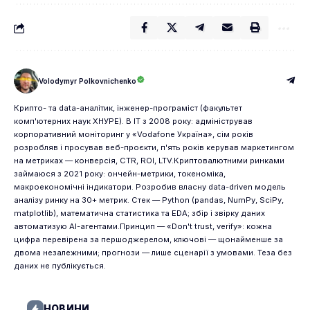
Volodymyr Polkovnichenko
Крипто- та data-аналітик, інженер-програміст (факультет
комп'ютерних наук ХНУРЕ). В IT з 2008 року: адміністрував
корпоративний моніторинг у «Vodafone Україна», сім років
розробляв і просував веб-проєкти, п'ять років керував маркетингом
на метриках — конверсія, CTR, ROI, LTV.Криптовалютними ринками
займаюся з 2021 року: ончейн-метрики, токеноміка,
макроекономічні індикатори. Розробив власну data-driven модель
аналізу ринку на 30+ метрик. Стек — Python (pandas, NumPy, SciPy,
matplotlib), математична статистика та EDA; збір і звірку даних
автоматизую AI-агентами.Принцип — «Don't trust, verify»: кожна
цифра перевірена за першоджерелом, ключові — щонайменше за
двома незалежними; прогнози — лише сценарії з умовами. Теза без
даних не публікується.
НОВИНИ