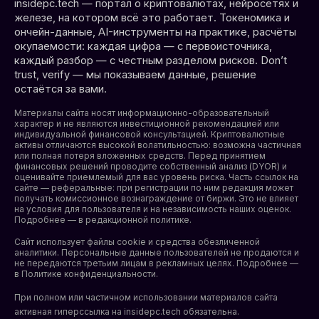
insidepc.tech — портал о криптовалютах, нейросетях и
железе, на котором всё это работает. Токеномика и
ончейн-данные, AI-инструменты на практике, расчёты
окупаемости: каждая цифра — с первоисточника,
каждый разбор — с честным разделом рисков. Don’t
trust, verify — мы показываем данные, решение
остаётся за вами.
Материалы сайта носят информационно-образовательный
характер и не являются инвестиционной рекомендацией или
индивидуальной финансовой консультацией. Криптовалютные
активы отличаются высокой волатильностью: возможна частичная
или полная потеря вложенных средств. Перед принятием
финансовых решений проводите собственный анализ (DYOR) и
оценивайте приемлемый для вас уровень риска. Часть ссылок на
сайте — реферальные: при регистрации по ним редакция может
получать комиссионное вознаграждение от биржи. Это не влияет
на условия для пользователя и на независимость наших оценок.
Подробнее — в редакционной политике.
Сайт использует файлы cookie и средства обезличенной
аналитики. Персональные данные пользователей не продаются и
не передаются третьим лицам в рекламных целях. Подробнее —
в
Политике конфиденциальности
.
При полном или частичном использовании материалов сайта
активная гиперссылка на insidepc.tech обязательна.