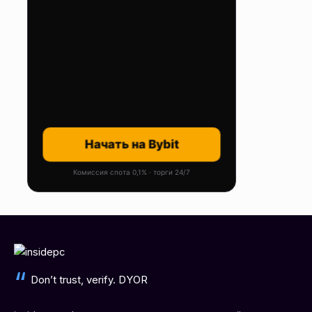
Начать на Bybit
Комиссия спота 0,1% · торги 24/7
Don’t trust, verify. DYOR