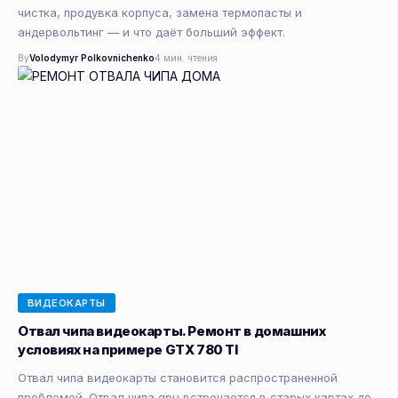
чистка, продувка корпуса, замена термопасты и
андервольтинг — и что даёт больший эффект.
By
Volodymyr Polkovnichenko
4 мин. чтения
ВИДЕОКАРТЫ
Отвал чипа видеокарты. Ремонт в домашних
условиях на примере GTX 780 TI
Отвал чипа видеокарты становится распространенной
проблемой. Отвал чипа gpu встречается в старых картах до