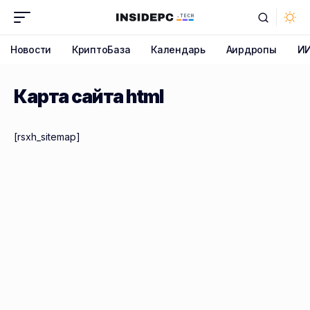
Новости
КриптоБаза
Календарь
Аирдропы
И
Карта сайта html
[rsxh_sitemap]