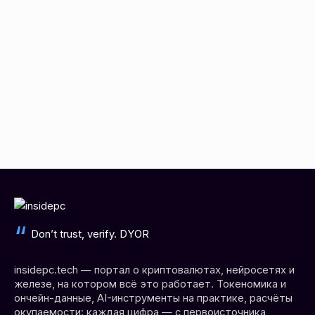
Don’t trust, verify. DYOR
insidepc.tech — портал о криптовалютах, нейросетях и
железе, на котором всё это работает. Токеномика и
ончейн-данные, AI-инструменты на практике, расчёты
окупаемости: каждая цифра — с первоисточника,