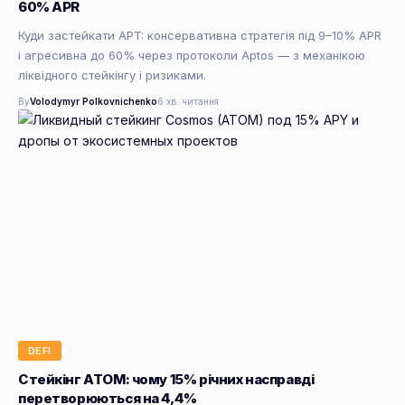
60% APR
Куди застейкати APT: консервативна стратегія під 9–10% APR
і агресивна до 60% через протоколи Aptos — з механікою
ліквідного стейкінгу і ризиками.
By
Volodymyr Polkovnichenko
6 хв. читання
DEFI
Стейкінг ATOM: чому 15% річних насправді
перетворюються на 4,4%