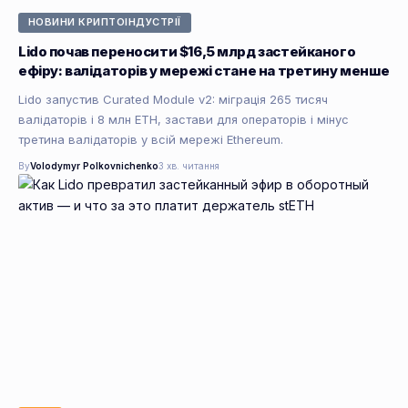
НОВИНИ КРИПТОІНДУСТРІЇ
Lido почав переносити $16,5 млрд застейканого
ефіру: валідаторів у мережі стане на третину менше
Lido запустив Curated Module v2: міграція 265 тисяч
валідаторів і 8 млн ETH, застави для операторів і мінус
третина валідаторів у всій мережі Ethereum.
By
Volodymyr Polkovnichenko
3 хв. читання