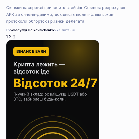
Скільки насправді приносить стейкінг Cosmos: розрахунок
APR за ончейн-даними, дохідність після інфляції, живі
протоколи обгорток і ризики делегата.
By
Volodymyr Polkovnichenko
5 хв. читання
1
2
BINANCE EARN
Крипта лежить —
відсоток іде
Відсоток 24/7
Гнучкий вклад: розміщуєш USDT або
BTC, забираєш будь-коли.