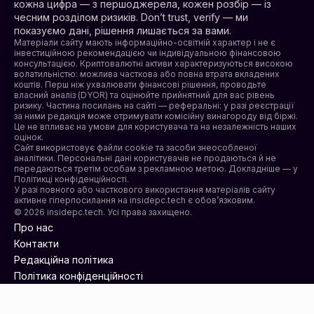
кожна цифра — з першоджерела, кожен розбір — із
чесним розділом ризиків. Don’t trust, verify — ми
показуємо дані, рішення лишається за вами.
Матеріали сайту мають інформаційно-освітній характер і не є
інвестиційною рекомендацією чи індивідуальною фінансовою
консультацією. Криптовалютні активи характеризуються високою
волатильністю: можлива часткова або повна втрата вкладених
коштів. Перш ніж ухвалювати фінансові рішення, проводьте
власний аналіз (DYOR) та оцінюйте прийнятний для вас рівень
ризику. Частина посилань на сайті — реферальні: у разі реєстрації
за ними редакція може отримувати комісійну винагороду від біржі.
Це не впливає на умови для користувача та на незалежність наших
оцінок.
Сайт використовує файли cookie та засоби знеособленої
аналітики. Персональні дані користувачів не продаються й не
передаються третім особам з рекламною метою. Докладніше — у
Політикці конфіденційності
.
У разі повного або часткового використання матеріалів сайту
активне гіперпосилання на insidepc.tech є обов’язковим.
© 2026 insidepc.tech. Усі права захищено.
Про нас
Контакти
Редакційна політика
Політика конфіденційності