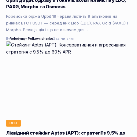
Upbit додає одразу 9 токенів: волатильність у LDO,
PAXG, Morpho та Osmosis
Корейська біржа Upbit 19 червня лістить 9 альткоїнів на
ринках BTC і USDT — серед них Lido (LDO), PAX Gold (PAXG) і
Morpho. Реакція цін і що це означає для…
By
Volodymyr Polkovnichenko
2 хв. читання
DEFI
Ліквідний стейкінг Aptos (APT): стратегії з 9,5% до