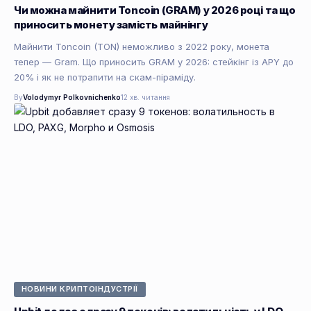
Чи можна майнити Toncoin (GRAM) у 2026 році та що
приносить монету замість майнінгу
Майнити Toncoin (TON) неможливо з 2022 року, монета
тепер — Gram. Що приносить GRAM у 2026: стейкінг із APY до
20% і як не потрапити на скам-піраміду.
By
Volodymyr Polkovnichenko
12 хв. читання
НОВИНИ КРИПТОІНДУСТРІЇ