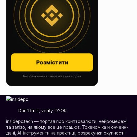
Розмістити
Без блокування · нарахування щодня
Don’t trust, verify. DYOR
insidepc.tech — портал про криптовалюти, нейромережі
та залізо, на якому все це працює. Токеноміка й ончейн-
дані, AI-інструменти на практиці, розрахунки окупності: