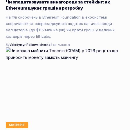
Чи оподатковувати винагороди за стейкінг: як
Ethereum шукає гроші на розробку
На тлі скорочень в Ethereum Foundation в екосистемі
сперечаються: запроваджувати податок на винагороди
валідаторів (до $115 млн на рік) чи брати гроші у великих
холдерів через EthLabs.
By
Volodymyr Polkovnichenko
2 хв. читання
МАЙНІНГ