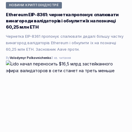
НОВИНИ КРИПТОІНДУСТРІЇ
Ethereum EIP-8361: чернетка пропонує спалювати
винагороди валідаторів і обнулити їх на позначці
60,25 млн ETH
Чернетка EIP-8361 пропонує спалювати дедалі більшу частку
винагород валідаторів Ethereum і обнулити їх на позначці
60,25 млн ETH. Засновник Aave проти.
By
Volodymyr Polkovnichenko
3 хв. читання