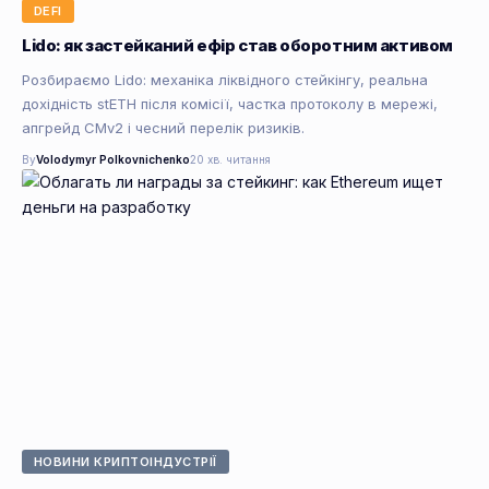
DEFI
Lido: як застейканий ефір став оборотним активом
Розбираємо Lido: механіка ліквідного стейкінгу, реальна
дохідність stETH після комісії, частка протоколу в мережі,
апгрейд CMv2 і чесний перелік ризиків.
By
Volodymyr Polkovnichenko
20 хв. читання
НОВИНИ КРИПТОІНДУСТРІЇ