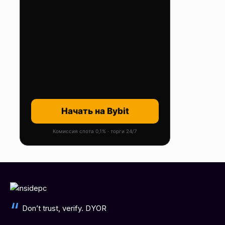
Начать на Bybit
Комиссия спота 0,1% · торги 24/7
Don’t trust, verify. DYOR