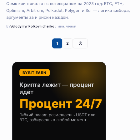
Семь криптовалют с потенциалом на 2023 год: BTC, ETH,
Optimism, Arbitrum, Polkadot, Polygon и Sui — логика выбора,
аргументы за и риски каждой.
By
Volodymyr Polkovnichenko
6 мин. чтения
1
2
BYBIT EARN
Крипта лежит — процент
идёт
Процент 24/7
Гибкий вклад: размещаешь USDT или
BTC, забираешь в любой момент.