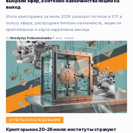
выбрали эфир, а биткоин-казначейства пошли на
выход
Итоги крипторынка за июль 2026: разворот потоков в ETF в
пользу эфира, распродажи биткоин-казначейств, акции на
криптобиржах и карта нарративов месяца.
By
Volodymyr Polkovnichenko
14 мин. чтения
ОТЧЕТЫ И ИССЛЕДОВАНИЯ
Крипторынок 20–26 июля: институты страхуют