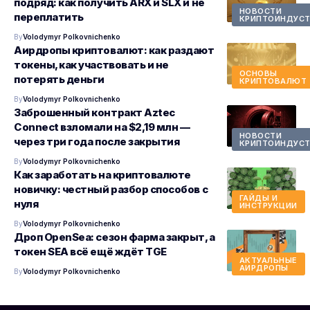
подряд: как получить ARX и SLX и не
НОВОСТИ
переплатить
КРИПТОИНДУСТ
By
Volodymyr Polkovnichenko
Аирдропы криптовалют: как раздают
токены, как участвовать и не
ОСНОВЫ
потерять деньги
КРИПТОВАЛЮТ
By
Volodymyr Polkovnichenko
Заброшенный контракт Aztec
Connect взломали на $2,19 млн —
НОВОСТИ
через три года после закрытия
КРИПТОИНДУСТ
By
Volodymyr Polkovnichenko
Как заработать на криптовалюте
новичку: честный разбор способов с
ГАЙДЫ И
нуля
ИНСТРУКЦИИ
By
Volodymyr Polkovnichenko
Дроп OpenSea: сезон фарма закрыт, а
токен SEA всё ещё ждёт TGE
АКТУАЛЬНЫЕ
АИРДРОПЫ
By
Volodymyr Polkovnichenko