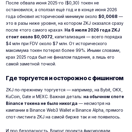
После обвала июня 2025-го ($0,30) токен не
остановился, а сползал ещё год и в конце июня 2026
года обновил исторический минимум около
$0,0068
—
это в разы ниже уровня, на котором ZKJ оказался сразу
после «того самого краха».
На 6 июля 2026 года ZKJ
стоит около $0,0072
, капитализация — всего порядка
$4 млн при FDV около $7 млн. От исторического
максимума токен потерял более 99%. Иными словами,
крах 2025 года был не финалом падения, а лишь его
самой заметной точкой.
Где торгуется и осторожно с фишингом
ZKJ по-прежнему торгуется — например, на Bybit, OKX,
KuCoin, Gate и MEXC. Важная деталь:
на обычном споте
Binance токена не было никогда
— несмотря на
кампании в Binance Web3 Wallet и Binance Alpha, прямого
спот-листинга ZKJ на самой бирже так и не появилось.
И про безопасность. Вокруг проекта фиксировали