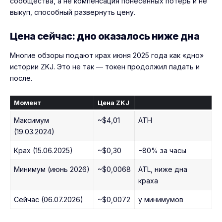
сообщества, а не компенсация понесённых потерь и не
выкуп, способный развернуть цену.
Цена сейчас: дно оказалось ниже дна
Многие обзоры подают крах июня 2025 года как «дно»
истории ZKJ. Это не так — токен продолжил падать и
после.
Момент
Цена ZKJ
Максимум
~$4,01
ATH
(19.03.2024)
Крах (15.06.2025)
~$0,30
−80% за часы
Минимум (июнь 2026)
~$0,0068
ATL, ниже дна
краха
Сейчас (06.07.2026)
~$0,0072
у минимумов