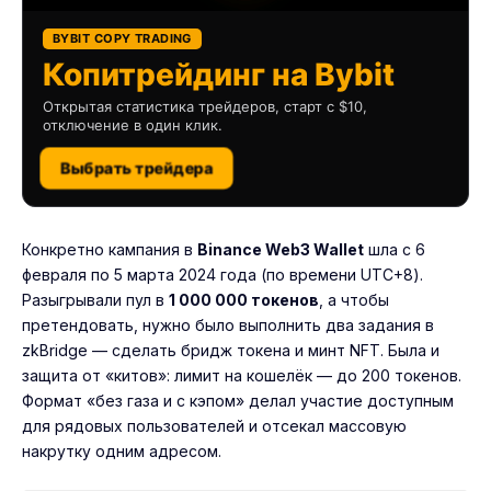
BYBIT COPY TRADING
Копитрейдинг на Bybit
Открытая статистика трейдеров, старт с $10,
отключение в один клик.
Выбрать трейдера
Конкретно кампания в
Binance Web3 Wallet
шла с 6
февраля по 5 марта 2024 года (по времени UTC+8).
Разыгрывали пул в
1 000 000 токенов
, а чтобы
претендовать, нужно было выполнить два задания в
zkBridge — сделать бридж токена и минт NFT. Была и
защита от «китов»: лимит на кошелёк — до 200 токенов.
Формат «без газа и с кэпом» делал участие доступным
для рядовых пользователей и отсекал массовую
накрутку одним адресом.