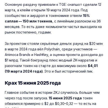
Основную раздачу привязали к TGE: снапшот сделали 12
марта, а клейм открыли 19 марта 2024 года. Под
сообщество и аирдроп в токеномике отвели
15%
саплая — 150 млн токенов
, с линейным разлоком на 36
месяцев. То есть даже «комьюнити-часть» выходила на
рынок постепенно, годами.
За проектом стояли серьёзные деньги: раунд на $20 млн
в марте 2024 года вёл Polychain, среди участников —
Animoca Brands и HashKey, а оценка проекта доходила до
$1 млрд. Такой бэкграунд плюс модный ZK-нарратив и
разогнали токен на старте до максимума около
$4,01
(19 марта 2024 года)
. Это и был исторический пик.
Крах 15 июня 2025 года
Главное событие в истории ZKJ случилось больше чем
через год после запуска.
15 июня 2025 года
токен
обвалился примерно с $2 до $0,30–0,32 — то есть на