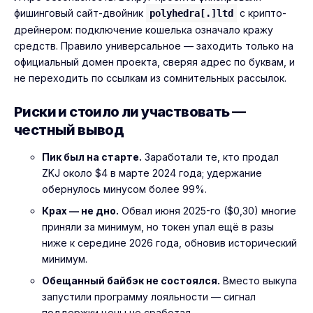
фишинговый сайт-двойник
с крипто-
polyhedra[.]ltd
дрейнером: подключение кошелька означало кражу
средств. Правило универсальное — заходить только на
официальный домен проекта, сверяя адрес по буквам, и
не переходить по ссылкам из сомнительных рассылок.
Риски и стоило ли участвовать —
честный вывод
Пик был на старте.
Заработали те, кто продал
ZKJ около $4 в марте 2024 года; удержание
обернулось минусом более 99%.
Крах — не дно.
Обвал июня 2025-го ($0,30) многие
приняли за минимум, но токен упал ещё в разы
ниже к середине 2026 года, обновив исторический
минимум.
Обещанный байбэк не состоялся.
Вместо выкупа
запустили программу лояльности — сигнал
поддержки цены не сработал.