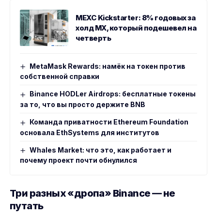
MEXC Kickstarter: 8% годовых за
холд MX, который подешевел на
четверть
MetaMask Rewards: намёк на токен против
собственной справки
Binance HODLer Airdrops: бесплатные токены
за то, что вы просто держите BNB
Команда приватности Ethereum Foundation
основала EthSystems для институтов
Whales Market: что это, как работает и
почему проект почти обнулился
Три разных «дропа» Binance — не
путать