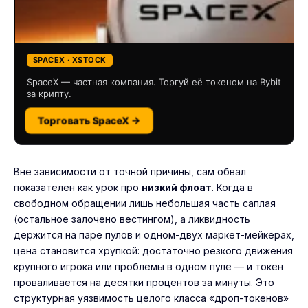
SPACEX · XSTOCK
SpaceX — частная компания. Торгуй её токеном на Bybit
за крипту.
Торговать SpaceX →
Вне зависимости от точной причины, сам обвал
показателен как урок про
низкий флоат
. Когда в
свободном обращении лишь небольшая часть саплая
(остальное залочено вестингом), а ликвидность
держится на паре пулов и одном-двух маркет-мейкерах,
цена становится хрупкой: достаточно резкого движения
крупного игрока или проблемы в одном пуле — и токен
проваливается на десятки процентов за минуты. Это
структурная уязвимость целого класса «дроп-токенов»