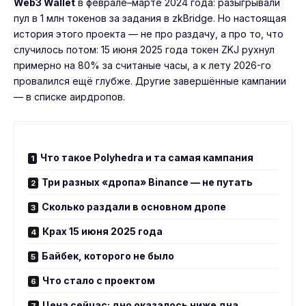
Web3 Wallet
в феврале–марте 2024 года: разыгрывали
пул в 1 млн токенов за задания в zkBridge. Но настоящая
история этого проекта — не про раздачу, а про то, что
случилось потом: 15 июня 2025 года токен ZKJ рухнул
примерно на 80% за считаные часы, а к лету 2026-го
провалился ещё глубже. Другие завершённые кампании
— в
списке аирдропов
.
Что такое Polyhedra и та самая кампания
Три разных «дропа» Binance — не путать
Сколько раздали в основном дропе
Крах 15 июня 2025 года
Байбек, которого не было
Что стало с проектом
Цена сейчас: дно оказалось ниже дна