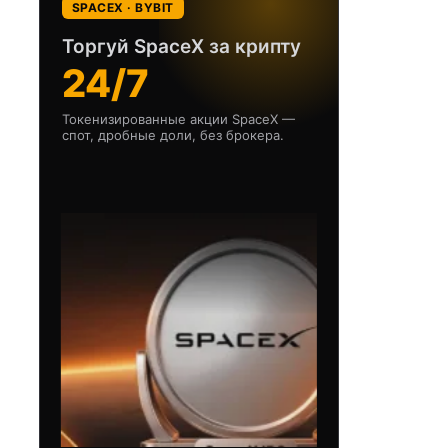
SPACEX · BYBIT
Торгуй SpaceX за крипту
24/7
Токенизированные акции SpaceX —
спот, дробные доли, без брокера.