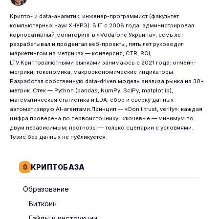
Крипто- и data-аналитик, инженер-программист (факультет
компьютерных наук ХНУРЭ). В IT с 2008 года: администрировал
корпоративный мониторинг в «Vodafone Украина», семь лет
разрабатывал и продвигал веб-проекты, пять лет руководил
маркетингом на метриках — конверсия, CTR, ROI,
LTV.Криптовалютными рынками занимаюсь с 2021 года: ончейн-
метрики, токеномика, макроэкономические индикаторы.
Разработал собственную data-driven модель анализа рынка на 30+
метрик. Стек — Python (pandas, NumPy, SciPy, matplotlib),
математическая статистика и EDA; сбор и сверку данных
автоматизирую AI-агентами.Принцип — «Don't trust, verify»: каждая
цифра проверена по первоисточнику, ключевые — минимум по
двум независимым; прогнозы — только сценарии с условиями.
Тезис без данных не публикуется.
КРИПТОБАЗА
Образование
Биткоин
Гайды и инструкции