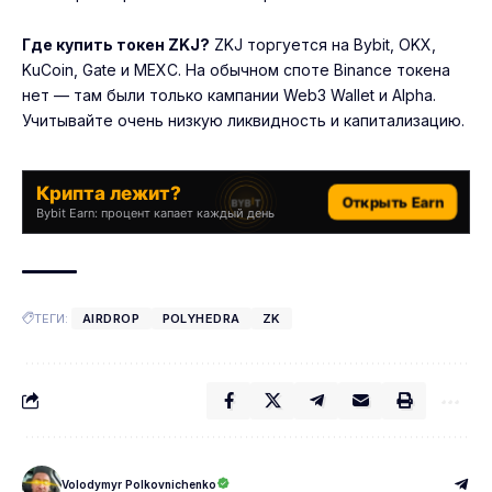
Где купить токен ZKJ?
ZKJ торгуется на Bybit, OKX,
KuCoin, Gate и MEXC. На обычном споте Binance токена
нет — там были только кампании Web3 Wallet и Alpha.
Учитывайте очень низкую ликвидность и капитализацию.
Крипта лежит?
Открыть Earn
Bybit Earn: процент капает каждый день
ТЕГИ:
AIRDROP
POLYHEDRA
ZK
Volodymyr Polkovnichenko