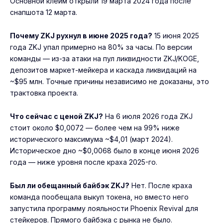
Основной клейм открыли 19 марта 2024 года после
снапшота 12 марта.
Почему ZKJ рухнул в июне 2025 года?
15 июня 2025
года ZKJ упал примерно на 80% за часы. По версии
команды — из-за атаки на пул ликвидности ZKJ/KOGE,
депозитов маркет-мейкера и каскада ликвидаций на
~$95 млн. Точные причины независимо не доказаны, это
трактовка проекта.
Что сейчас с ценой ZKJ?
На 6 июля 2026 года ZKJ
стоит около $0,0072 — более чем на 99% ниже
исторического максимума ~$4,01 (март 2024).
Историческое дно ~$0,0068 было в конце июня 2026
года — ниже уровня после краха 2025-го.
Был ли обещанный байбэк ZKJ?
Нет. После краха
команда пообещала выкуп токена, но вместо него
запустила программу лояльности Phoenix Revival для
стейкеров. Прямого байбэка с рынка не было.