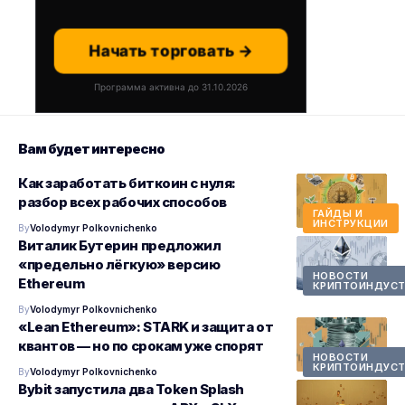
Начать торговать →
Программа активна до 31.10.2026
Вам будет интересно
Как заработать биткоин с нуля:
разбор всех рабочих способов
ГАЙДЫ И
ИНСТРУКЦИИ
By
Volodymyr Polkovnichenko
Виталик Бутерин предложил
«предельно лёгкую» версию
НОВОСТИ
Ethereum
КРИПТОИНДУСТ
By
Volodymyr Polkovnichenko
«Lean Ethereum»: STARK и защита от
квантов — но по срокам уже спорят
НОВОСТИ
КРИПТОИНДУСТ
By
Volodymyr Polkovnichenko
Bybit запустила два Token Splash