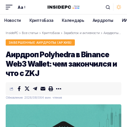
Aa
Font
Resizer
Новости
КриптоБаза
Календарь
Аирдропы
И
InsidePC
>
Все статьи
>
КриптоБаза
>
Заработок и активности
>
Аирдропы
>
За
ЗАВЕРШЕННЫЕ АИРДРОПЫ (АРХИВ)
Аирдроп Polyhedra в Binance
Web3 Wallet: чем закончился и
что с ZKJ
Обновление: 2026/08/06
4 мин. чтения