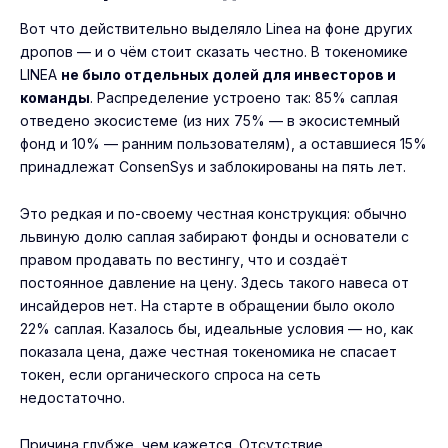
Вот что действительно выделяло Linea на фоне других
дропов — и о чём стоит сказать честно. В токеномике
LINEA
не было отдельных долей для инвесторов и
команды
. Распределение устроено так: 85% саплая
отведено экосистеме (из них 75% — в экосистемный
фонд и 10% — ранним пользователям), а оставшиеся 15%
принадлежат ConsenSys и заблокированы на пять лет.
Это редкая и по-своему честная конструкция: обычно
львиную долю саплая забирают фонды и основатели с
правом продавать по вестингу, что и создаёт
постоянное давление на цену. Здесь такого навеса от
инсайдеров нет. На старте в обращении было около
22% саплая. Казалось бы, идеальные условия — но, как
показала цена, даже честная токеномика не спасает
токен, если органического спроса на сеть
недостаточно.
Причина глубже, чем кажется. Отсутствие