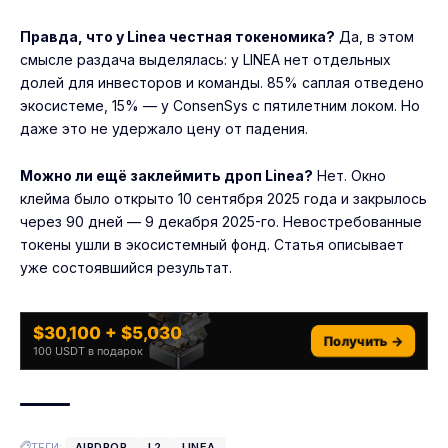
Правда, что у Linea честная токеномика?
Да, в этом
смысле раздача выделялась: у LINEA нет отдельных
долей для инвесторов и команды. 85% саплая отведено
экосистеме, 15% — у ConsenSys с пятилетним локом. Но
даже это не удержало цену от падения.
Можно ли ещё заклеймить дроп Linea?
Нет. Окно
клейма было открыто 10 сентября 2025 года и закрылось
через 90 дней — 9 декабря 2025-го. Невостребованные
токены ушли в экосистемный фонд. Статья описывает
уже состоявшийся результат.
$30,100 + $5,030
Получить →
100 USDT в подарок
ТЕГИ:
AIRDROP
L2
LINEA