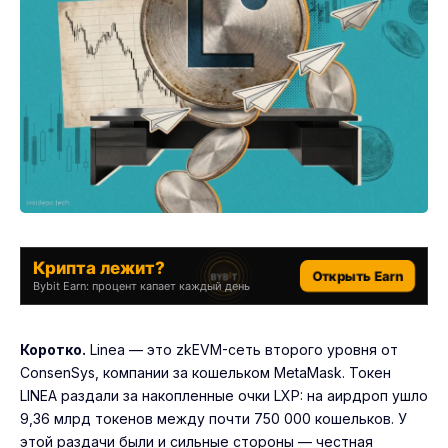
Крипта лежит?
Открыть Earn
Bybit Earn: процент капает каждый день
Коротко.
Linea — это zkEVM-сеть второго уровня от
ConsenSys, компании за кошельком MetaMask. Токен
LINEA раздали за накопленные очки LXP: на аирдроп ушло
9,36 млрд токенов между почти 750 000 кошельков. У
этой раздачи были и сильные стороны — честная