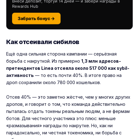
Внеси депозит, торгуй 14 дней — и забери награды в
Rewards Hub
Забрать бонус →
Как отсеивали сибилов
Ещё одна сильная сторона кампании — серьёзная
борьба с накруткой. Из примерно
1,3 млн адресов-
претендентов Linea отсеяла около 517 000 как sybil-
активность
— то есть почти 40%. В итоге право на
дроп сохранили около 780 000 кошельков.
Отсев 40% — это заметно жёстче, чем у многих других
дропов, и говорит о том, что команда действительно
пыталась отдать токены реальным людям, а не фермам
ботов. Для честного участника это плюс: меньше
«размазывания» награды по накрутке. Но, как ни
парадоксально, ни честная токеномика, ни борьба с