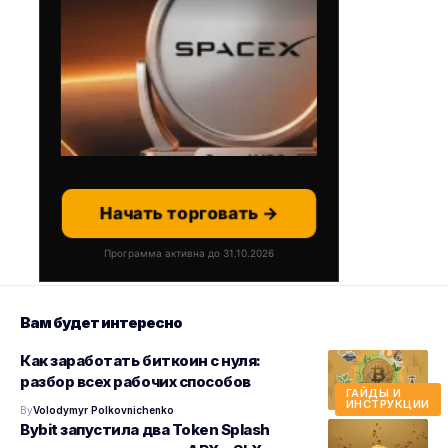
Начать торговать →
Программа активна до 31.10.2026
Вам будет интересно
Как заработать биткоин с нуля:
разбор всех рабочих способов
ГАЙДЫ И
ИНСТРУКЦИИ
By
Volodymyr Polkovnichenko
Bybit запустила два Token Splash