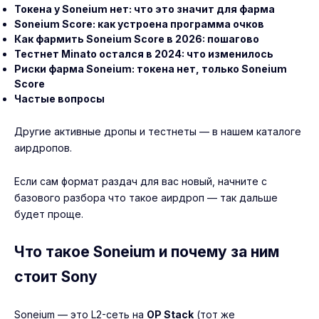
Токена у Soneium нет: что это значит для фарма
Soneium Score: как устроена программа очков
Как фармить Soneium Score в 2026: пошагово
Тестнет Minato остался в 2024: что изменилось
Риски фарма Soneium: токена нет, только Soneium
Score
Частые вопросы
Другие активные дропы и тестнеты — в нашем
каталоге
аирдропов
.
Если сам формат раздач для вас новый, начните с
базового разбора
что такое аирдроп
— так дальше
будет проще.
Что такое Soneium и почему за ним
стоит Sony
Soneium — это L2-сеть на
OP Stack
(тот же