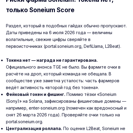
только Soneium Score
Раздел, который в подобных гайдах обычно пропускают.
Даты приведены на 6 июля 2026 года — величины
волатильные, свежие цифры сверяйте в
первоисточниках (portal.soneium.org, DefiLlama, L2Beat).
Токена нет — награда не гарантирована.
Официального анонса TGE не было. Вы фармите очки в
расчёте на дроп, который команда не обещала. В
сообществе уже заметна усталость: часть фармеров
ведёт активность «второй год без токена».
Фейковый токен и фишинг.
Помимо тёзки «Soneium
(Sony)» на Solana, зафиксированы фишинговые домены —
например, enter-soneium.org (помечен как вредоносный и
снят 26 марта 2026 года). Проверяйте очки только на
portal.soneium.org.
Централизация роллапа.
По оценке L2Beat, Soneium не