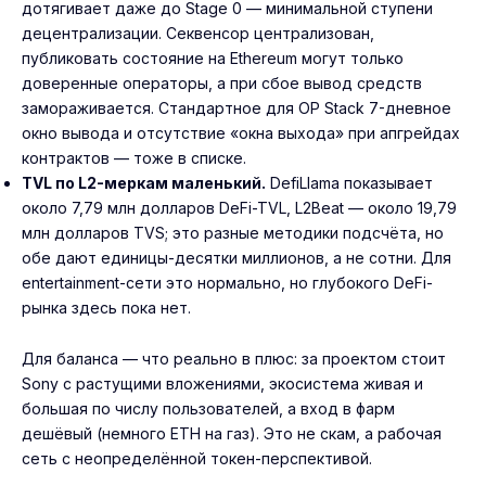
дотягивает даже до Stage 0 — минимальной ступени
децентрализации. Секвенсор централизован,
публиковать состояние на Ethereum могут только
доверенные операторы, а при сбое вывод средств
замораживается. Стандартное для OP Stack 7-дневное
окно вывода и отсутствие «окна выхода» при апгрейдах
контрактов — тоже в списке.
TVL по L2-меркам маленький.
DefiLlama показывает
около 7,79 млн долларов DeFi-TVL, L2Beat — около 19,79
млн долларов TVS; это разные методики подсчёта, но
обе дают единицы-десятки миллионов, а не сотни. Для
entertainment-сети это нормально, но глубокого DeFi-
рынка здесь пока нет.
Для баланса — что реально в плюс: за проектом стоит
Sony с растущими вложениями, экосистема живая и
большая по числу пользователей, а вход в фарм
дешёвый (немного ETH на газ). Это не скам, а рабочая
сеть с неопределённой токен-перспективой.