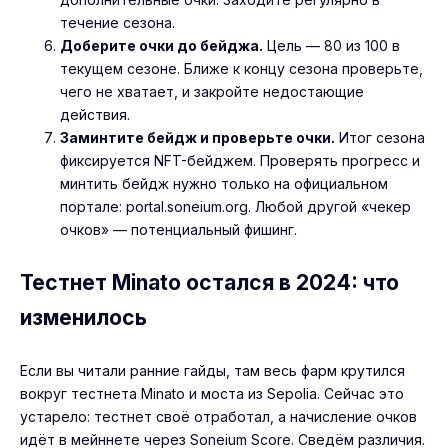
течение сезона.
Доберите очки до бейджа.
Цель — 80 из 100 в
текущем сезоне. Ближе к концу сезона проверьте,
чего не хватает, и закройте недостающие
действия.
Заминтите бейдж и проверьте очки.
Итог сезона
фиксируется NFT-бейджем. Проверять прогресс и
минтить бейдж нужно только на официальном
портале:
portal.soneium.org
. Любой другой «чекер
очков» — потенциальный фишинг.
Тестнет Minato остался в 2024: что
изменилось
Если вы читали ранние гайды, там весь фарм крутился
вокруг тестнета Minato и моста из Sepolia. Сейчас это
устарело: тестнет своё отработал, а начисление очков
идёт в мейннете через Soneium Score. Сведём различия.