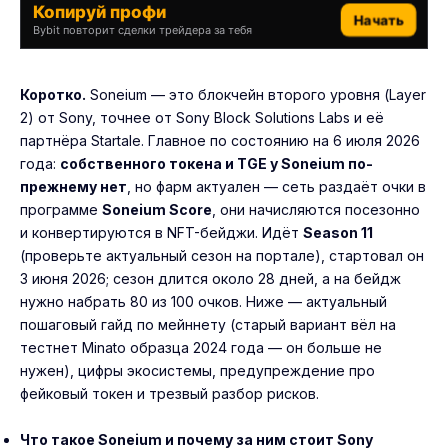
Копируй профи
Начать
Bybit повторит сделки трейдера за тебя
Коротко.
Soneium — это блокчейн второго уровня (Layer
2) от Sony, точнее от Sony Block Solutions Labs и её
партнёра Startale. Главное по состоянию на 6 июля 2026
года:
собственного токена и TGE у Soneium по-
прежнему нет
, но фарм актуален — сеть раздаёт очки в
программе
Soneium Score
, они начисляются посезонно
и конвертируются в NFT-бейджи. Идёт
Season 11
(проверьте актуальный сезон на портале), стартовал он
3 июня 2026; сезон длится около 28 дней, а на бейдж
нужно набрать 80 из 100 очков. Ниже — актуальный
пошаговый гайд по мейннету (старый вариант вёл на
тестнет Minato образца 2024 года — он больше не
нужен), цифры экосистемы, предупреждение про
фейковый токен и трезвый разбор рисков.
Что такое Soneium и почему за ним стоит Sony