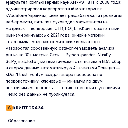
(факультет компьютерных наук ХНУРЭ). В IT с 2008 года:
администрировал корпоративный мониторинг в
«Vodafone Украина», семь лет разрабатывал и продвигал
веб-проекты, пять лет руководил маркетингом на
метриках — конверсия, CTR, ROI, LTV.Криптовалютными
рынками занимаюсь с 2021 года: ончейн-метрики,
токеномика, макроэкономические индикаторы.
Разработал собственную data-driven модель анализа
рынка на 30+ метрик. Стек — Python (pandas, NumPy,
SciPy, matplotlib), математическая статистика и EDA; сбор
и сверку данных автоматизирую AI-агентами.Принцип —
«Don't trust, verify»: каждая цифра проверена по
первоисточнику, ключевые — минимум по двум
независимым; прогнозы — только сценарии с условиями.
Тезис без данных не публикуется.
КРИПТОБАЗА
Образование