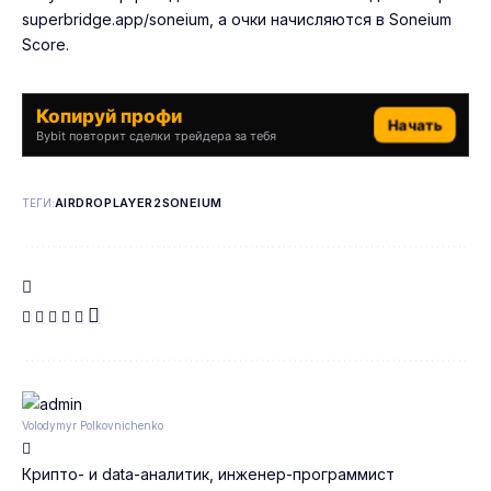
superbridge.app/soneium, а очки начисляются в Soneium
Score.
Копируй профи
Начать
Bybit повторит сделки трейдера за тебя
AIRDROP
LAYER2
SONEIUM
ТЕГИ:
Volodymyr Polkovnichenko
Крипто- и data-аналитик, инженер-программист