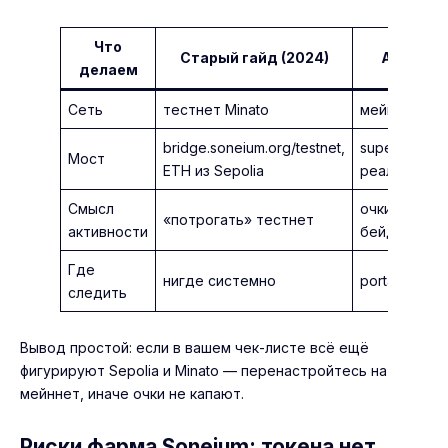
Что
Старый гайд (2024)
Актуальн
делаем
Сеть
тестнет Minato
мейннет So
bridge.soneium.org/testnet,
superbridge.
Мост
ETH из Sepolia
реальный E
Смысл
очки Soneiu
«потрогать» тестнет
активности
бейдж
Где
нигде системно
portal.sonei
следить
Вывод простой: если в вашем чек-листе всё ещё
фигурируют Sepolia и Minato — перенастройтесь на
мейннет, иначе очки не капают.
Риски фарма Soneium: токена нет,