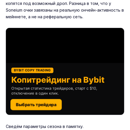
копятся под возможный дроп. Разница в том, что у
Soneium очки завязаны на реальную ончейн-активность в
мейннете, а не на реферальную сеть.
BYBIT COPY TRADING
Копитрейдинг на Bybit
Открытая статистика трейдеров, старт с $10,
отключение в один клик.
Выбрать трейдера
Сведём параметры сезона в памятку.