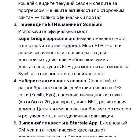
кошелёк, видите текущий сезон и следите за
прогрессом. Не ищите активности по сторонним
сайтам — только официальный портал.
Переведите ETH в мейннет Soneium.
Используйте официальный мост
superbridge.app/soneium
(именно мейннет-мост,
а не старый тестнет-адрес). Мост ETH — это и
первая активность, и топливо на газ для
дальнейших действий. Небольшой суммы
достаточно; купить ETH для моста и газа можно на
Bybit
, а затем вывести на свой кошелёк.
Наберите активность сезона.
Совершайте
разнообразные ончейн-действия: свопы на DEX
сети (Zenith, Kyo), внесение ликвидности в пулы
(хотя бы от 20 долларов), минт NFT, регистрация
домена. Ценятся именно разнообразие протоколов
и регулярность, а не единичная транзакция.
Выполняйте квесты в Startale App.
Ежедневный
GM-чек-ин и тематические квесты дают
дополнительные очки. Заходите регулярно в