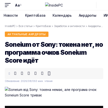
Aa
Font
Resizer
Новости
КриптоБаза
Календарь
Аирдропы
И
InsidePC
>
Все статьи
>
КриптоБаза
>
Заработок и активности
>
Аирдропы
>
Ак
АКТУАЛЬНЫЕ АИРДРОПЫ
Soneium от Sony: токена нет, но
программа очков Soneium
Score идёт
Обновление: 2026/08/06
3 мин. чтения