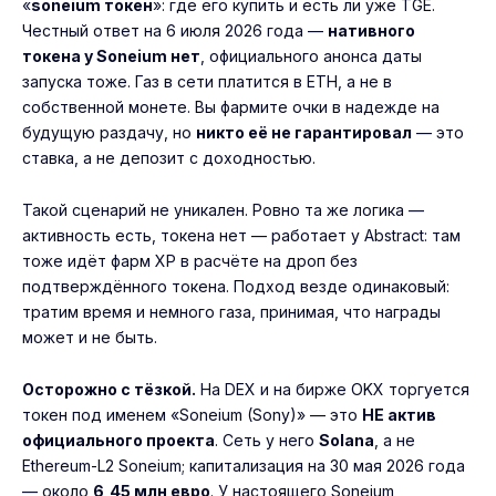
«
soneium токен
»: где его купить и есть ли уже TGE.
Честный ответ на 6 июля 2026 года —
нативного
токена у Soneium нет
, официального анонса даты
запуска тоже. Газ в сети платится в ETH, а не в
собственной монете. Вы фармите очки в надежде на
будущую раздачу, но
никто её не гарантировал
— это
ставка, а не депозит с доходностью.
Такой сценарий не уникален. Ровно та же логика —
активность есть, токена нет — работает у
Abstract
: там
тоже идёт фарм XP в расчёте на дроп без
подтверждённого токена. Подход везде одинаковый:
тратим время и немного газа, принимая, что награды
может и не быть.
Осторожно с тёзкой.
На DEX и на бирже OKX торгуется
токен под именем «Soneium (Sony)» — это
НЕ актив
официального проекта
. Сеть у него
Solana
, а не
Ethereum-L2 Soneium; капитализация на 30 мая 2026 года
— около
6,45 млн евро
. У настоящего Soneium