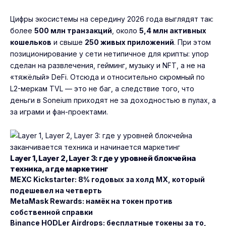
Цифры экосистемы на середину 2026 года выглядят так:
более
500 млн транзакций
, около
5,4 млн активных
кошельков
и свыше
250 живых приложений
. При этом
позиционирование у сети нетипичное для крипты: упор
сделан на развлечения, гейминг, музыку и NFT, а не на
«тяжёлый» DeFi. Отсюда и относительно скромный по
L2-меркам TVL — это не баг, а следствие того, что
деньги в Soneium приходят не за доходностью в пулах, а
за играми и фан-проектами.
Layer 1, Layer 2, Layer 3: где у уровней блокчейна
техника, а где маркетинг
MEXC Kickstarter: 8% годовых за холд MX, который
подешевел на четверть
MetaMask Rewards: намёк на токен против
собственной справки
Binance HODLer Airdrops: бесплатные токены за то,