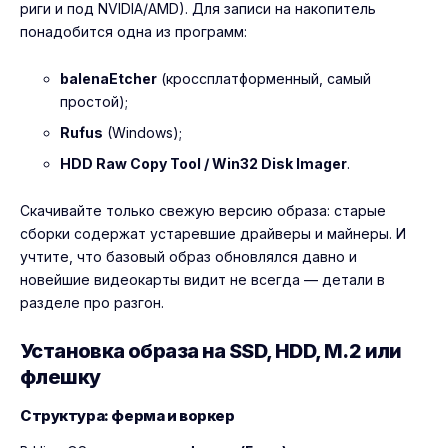
риги и под NVIDIA/AMD). Для записи на накопитель
понадобится одна из программ:
balenaEtcher
(кроссплатформенный, самый
простой);
Rufus
(Windows);
HDD Raw Copy Tool / Win32 Disk Imager
.
Скачивайте только свежую версию образа: старые
сборки содержат устаревшие драйверы и майнеры. И
учтите, что базовый образ обновлялся давно и
новейшие видеокарты видит не всегда — детали в
разделе про разгон.
Установка образа на SSD, HDD, M.2 или
флешку
Структура: ферма и воркер