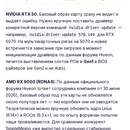
NVIDIA RTX 50.
Базовый образ карту сразу не видит и
выдаёт ошибку. Нужно вручную поставить драйвер
конкретной версии командой
—
nvidia-driver-update
например,
для RTX
nvidia-driver-update 570.144
5070. На мультикарточных ригах на 5070 и новее
встречается зависание при загрузке в момент
инициализации драйвера; по данным форума Hiveon,
лечится выставлением слотов PCIe в
Gen1
в BIOS
райзеров (не Gen2 и не Auto).
AMD RX 9000 (RDNA4).
По данным официального
форума Hiveon (ответ сотрудника компании от 30 июня
2026), базовый образ под эти карты не обновлялся
около полутора лет — «из коробки» они не заводятся.
Теоретически можно вручную обновить ядро Linux
(6.14+) и ROCm (6.3.x+), но по опыту форумчан попытки
чаще проваливаются. Для сравнения: конкурент
SimpleMining уже выпустил отдельную стабильную