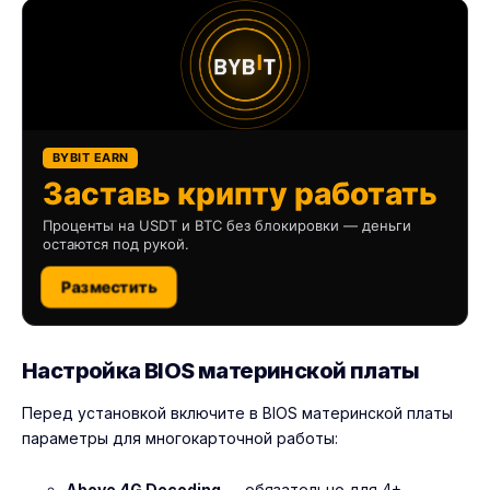
BYBIT EARN
Заставь крипту работать
Проценты на USDT и BTC без блокировки — деньги
остаются под рукой.
Разместить
Настройка BIOS материнской платы
Перед установкой включите в BIOS материнской платы
параметры для многокарточной работы:
Above 4G Decoding
— обязательно для 4+