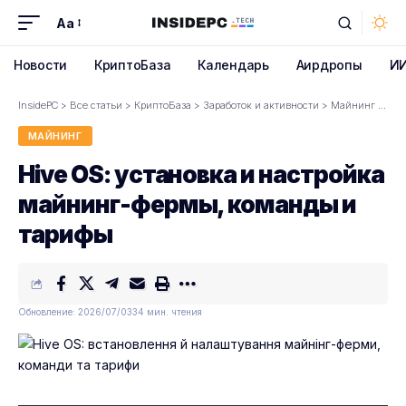
Aa
Font
Resizer
Новости
КриптоБаза
Календарь
Аирдропы
И
InsidePC
>
Все статьи
>
КриптоБаза
>
Заработок и активности
>
Майнинг
>
Hiv
МАЙНИНГ
Hive OS: установка и настройка
майнинг-фермы, команды и
тарифы
Обновление: 2026/07/03
34 мин. чтения