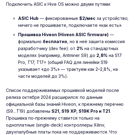
Подключить ASIC к Hive OS можно двумя путями:
ASIC Hub
— фиксированные
$2/мес
за устройство;
ничего не прошиваете, подключаете «как есть».
Прошивка Hiveon (Hiveon ASIC firmware)
—
формально
бесплатно
, но в неё зашита комиссия
разработчику (dev fee): от
2%
на стандартных
моделях (например, Antminer S9) до
2,8%
на S17
Pro, T17, T17+ (общий FAQ для линейки S19
указывает «до 3%» — трактуем как 2–2,8%, на
части моделей до 3%).
Список поддерживаемых прошивкой моделей после
релиза октября 2024 расширился: по данным
официальной базы знаний Hiveon, к прежнему перечню
(S9…T19) добавлены
S21, S19 XP, S19K Pro и T21
.
Прошивка по-прежнему ставится только на
одноплатные (single-deck) контроллеры Xilinx;
двухпалубные платы пока не поддерживаются. Что