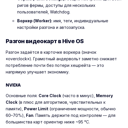
ригов фермы, доступы для нескольких
пользователей, Watchdog.
Воркер (Worker):
имя, теги, индивидуальные
настройки разгона и автозапуска.
Разгон видеокарт в Hive OS
Разгон задаётся в карточке воркера (значок
«overclock»). Грамотный андервольт заметно снижает
потребление почти без потери хешрейта — это
напрямую улучшает экономику.
NVIDIA
Основные поля:
Core Clock
(часто в минус),
Memory
Clock
(в плюс для алгоритмов, чувствительных к
памяти),
Power Limit
(ограничение мощности, обычно
60–70%),
Fan
. Память держите под контролем — для
большинства карт ориентир ниже ~95 °C.