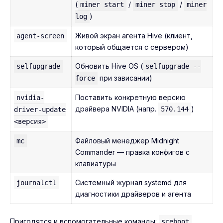
(
/
/
miner start
miner stop
miner
)
log
Живой экран агента Hive (клиент,
agent-screen
который общается с сервером)
Обновить Hive OS (
selfupgrade
selfupgrade --
при зависании)
force
Поставить конкретную версию
nvidia-
драйвера NVIDIA (напр.
)
570.144
driver-update
<версия>
Файловый менеджер Midnight
mc
Commander — правка конфигов с
клавиатуры
Системный журнал systemd для
journalctl
диагностики драйверов и агента
Пригодятся и вспомогательные команды:
sreboot