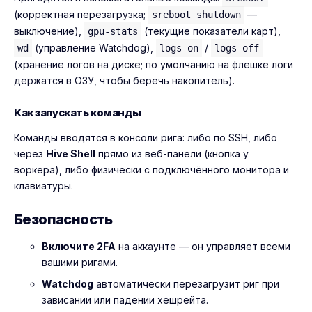
(корректная перезагрузка;
—
sreboot shutdown
выключение),
(текущие показатели карт),
gpu-stats
(управление Watchdog),
/
wd
logs-on
logs-off
(хранение логов на диске; по умолчанию на флешке логи
держатся в ОЗУ, чтобы беречь накопитель).
Как запускать команды
Команды вводятся в консоли рига: либо по SSH, либо
через
Hive Shell
прямо из веб-панели (кнопка у
воркера), либо физически с подключённого монитора и
клавиатуры.
Безопасность
Включите 2FA
на аккаунте — он управляет всеми
вашими ригами.
Watchdog
автоматически перезагрузит риг при
зависании или падении хешрейта.