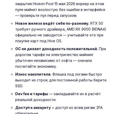
закрытия Hiveon Pool 15 мая 2026 воркер на этом
пуле майнит вхолостую без ошибки в интерфейсе
— проверьте пул перед запуском.
Новое железо ведёт себя по-разному.
RTX 50
требует ручного драйвера, AMD RX 9000 (RDNA4)
официально не заводится — учитывайте это при
покупке карт под Hive OS.
ОС не делает доходность положительной.
При
дорогом тарифе на электричество майнинг
убыточен независимо от софта — сначала
посчитайте экономику.
Износ накопителя.
Флешка под логами быстро
выходит из строя; для постоянной работы берите
SSD.
Dev fee и тарифы
— закладывайте их в расчёт
реальной доходности.
Доступ к аккаунту
= доступ ко всем ригам: 2FA
обязательна.