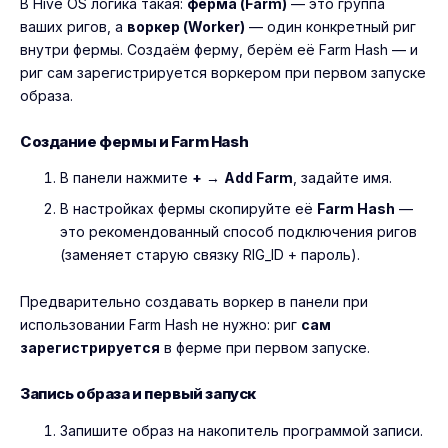
В Hive OS логика такая:
ферма (Farm)
— это группа
ваших ригов, а
воркер (Worker)
— один конкретный риг
внутри фермы. Создаём ферму, берём её Farm Hash — и
риг сам зарегистрируется воркером при первом запуске
образа.
Создание фермы и Farm Hash
В панели нажмите
+
→
Add Farm
, задайте имя.
В настройках фермы скопируйте её
Farm Hash
—
это рекомендованный способ подключения ригов
(заменяет старую связку RIG_ID + пароль).
Предварительно создавать воркер в панели при
использовании Farm Hash не нужно: риг
сам
зарегистрируется
в ферме при первом запуске.
Запись образа и первый запуск
Запишите образ на накопитель программой записи.