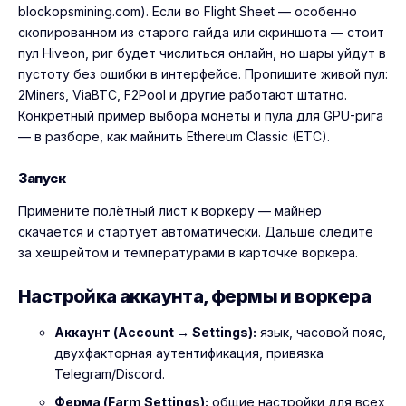
blockopsmining.com). Если во Flight Sheet — особенно
скопированном из старого гайда или скриншота — стоит
пул Hiveon, риг будет числиться онлайн, но шары уйдут в
пустоту без ошибки в интерфейсе. Пропишите живой пул:
2Miners, ViaBTC, F2Pool и другие работают штатно.
Конкретный пример выбора монеты и пула для GPU-рига
— в разборе,
как майнить Ethereum Classic (ETC)
.
Запуск
Примените полётный лист к воркеру — майнер
скачается и стартует автоматически. Дальше следите
за хешрейтом и температурами в карточке воркера.
Настройка аккаунта, фермы и воркера
Аккаунт (Account → Settings):
язык, часовой пояс,
двухфакторная аутентификация, привязка
Telegram/Discord.
Ферма (Farm Settings):
общие настройки для всех