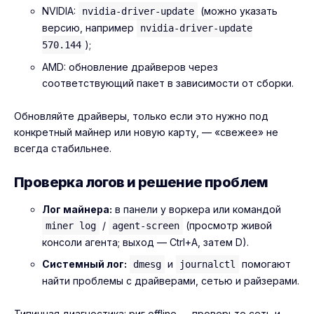
NVIDIA:
(можно указать
nvidia-driver-update
версию, например
nvidia-driver-update
);
570.144
AMD: обновление драйверов через
соответствующий пакет в зависимости от сборки.
Обновляйте драйверы, только если это нужно под
конкретный майнер или новую карту, — «свежее» не
всегда стабильнее.
Проверка логов и решение проблем
Лог майнера:
в панели у воркера или командой
/
(просмотр живой
miner log
agent-screen
консоли агента; выход — Ctrl+A, затем D).
Системный лог:
и
помогают
dmesg
journalctl
найти проблемы с драйверами, сетью и райзерами.
Типичная диагностика: риг offline → проверьте сеть и