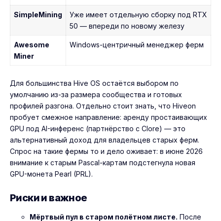
SimpleMining
Уже имеет отдельную сборку под RTX
50 — впереди по новому железу
Awesome
Windows-центричный менеджер ферм
Miner
Для большинства Hive OS остаётся выбором по
умолчанию из-за размера сообщества и готовых
профилей разгона. Отдельно стоит знать, что Hiveon
пробует смежное направление: аренду простаивающих
GPU под AI-инференс (партнёрство с Clore) — это
альтернативный доход для владельцев старых ферм.
Спрос на такие фермы то и дело оживает: в июне 2026
внимание к старым Pascal-картам подстегнула новая
GPU-монета Pearl (PRL).
Риски и важное
Мёртвый пул в старом полётном листе.
После