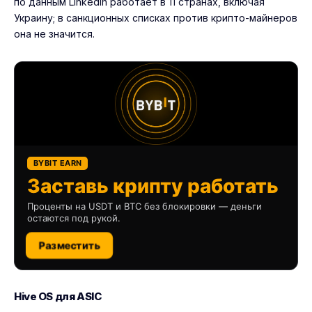
по данным LinkedIn работает в 11 странах, включая
Украину; в санкционных списках против крипто-майнеров
она не значится.
BYBIT EARN
Заставь крипту работать
Проценты на USDT и BTC без блокировки — деньги
остаются под рукой.
Разместить
Hive OS для ASIC