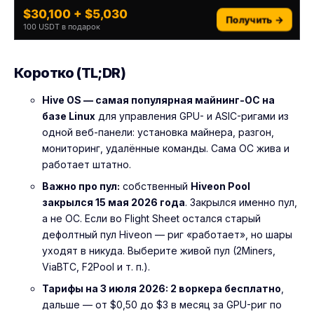
$30,100 + $5,030
Получить →
100 USDT в подарок
Коротко (TL;DR)
Hive OS — самая популярная майнинг-ОС на
базе Linux
для управления GPU- и ASIC-ригами из
одной веб-панели: установка майнера, разгон,
мониторинг, удалённые команды. Сама ОС жива и
работает штатно.
Важно про пул:
собственный
Hiveon Pool
закрылся 15 мая 2026 года
. Закрылся именно пул,
а не ОС. Если во Flight Sheet остался старый
дефолтный пул Hiveon — риг «работает», но шары
уходят в никуда. Выберите живой пул (2Miners,
ViaBTC, F2Pool и т. п.).
Тарифы на 3 июля 2026: 2 воркера бесплатно
,
дальше — от $0,50 до $3 в месяц за GPU-риг по