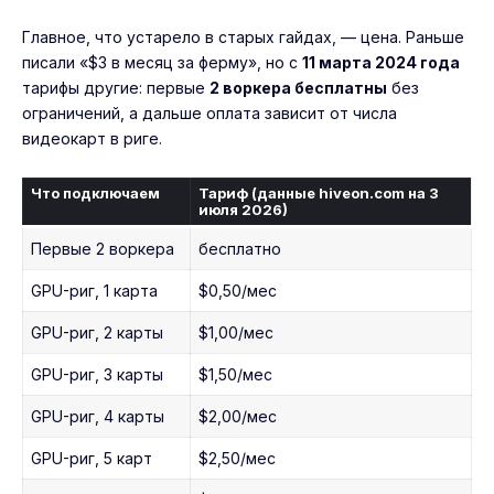
Главное, что устарело в старых гайдах, — цена. Раньше
писали «$3 в месяц за ферму», но с
11 марта 2024 года
тарифы другие: первые
2 воркера бесплатны
без
ограничений, а дальше оплата зависит от числа
видеокарт в риге.
Что подключаем
Тариф (данные hiveon.com на 3
июля 2026)
Первые 2 воркера
бесплатно
GPU-риг, 1 карта
$0,50/мес
GPU-риг, 2 карты
$1,00/мес
GPU-риг, 3 карты
$1,50/мес
GPU-риг, 4 карты
$2,00/мес
GPU-риг, 5 карт
$2,50/мес