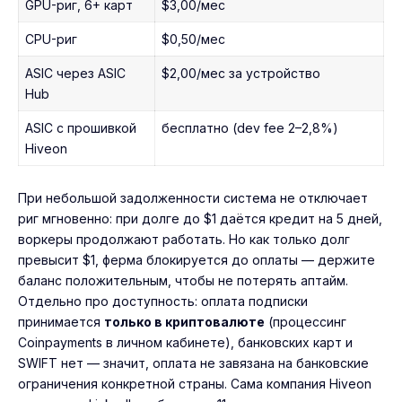
GPU-риг, 6+ карт
$3,00/мес
CPU-риг
$0,50/мес
ASIC через ASIC
$2,00/мес за устройство
Hub
ASIC с прошивкой
бесплатно (dev fee 2–2,8%)
Hiveon
При небольшой задолженности система не отключает
риг мгновенно: при долге до $1 даётся кредит на 5 дней,
воркеры продолжают работать. Но как только долг
превысит $1, ферма блокируется до оплаты — держите
баланс положительным, чтобы не потерять аптайм.
Отдельно про доступность: оплата подписки
принимается
только в криптовалюте
(процессинг
Coinpayments в личном кабинете), банковских карт и
SWIFT нет — значит, оплата не завязана на банковские
ограничения конкретной страны. Сама компания Hiveon