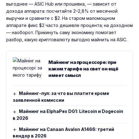
выгоднее — ASIC Hub или прошивка, — зависит от
дохода аппарата: посчитайте 2–2,8% от месячной
выручки и сравните с $2. На старом маломощном
аппарате фикс $2 часто дешевле процента; на доходном
— наоборот. Прикинуть саму экономику помогает
разбор,
какую криптовалюту выгодно майнить на ASIC
.
Майнинг на процессоре: при
каком тарифе на свет он ещё
имеет смысл
Майнинг-пул: за что вы платите кроме
заявленной комиссии
Майнинг на ElphaPex DG1: Litecoin и Dogecoin
в 2026
Майнинг на Canaan Avalon A1466: третий
вендор в 2026