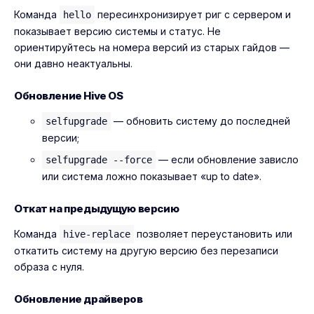
Команда
пересинхронизирует риг с сервером и
hello
показывает версию системы и статус. Не
ориентируйтесь на номера версий из старых гайдов —
они давно неактуальны.
Обновление Hive OS
— обновить систему до последней
selfupgrade
версии;
— если обновление зависло
selfupgrade --force
или система ложно показывает «up to date».
Откат на предыдущую версию
Команда
позволяет переустановить или
hive-replace
откатить систему на другую версию без перезаписи
образа с нуля.
Обновление драйверов