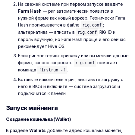
На свежей системе при первом запуске введите
Farm Hash
— риг автоматически появится в
нужной ферме как новый воркер. Технически Farm
Hash прописывается в файле
;
rig.conf
альтернатива — вписать в
RIG_ID и
rig.conf
пароль вручную, но Farm Hash проще и его сейчас
рекомендует Hive OS.
Если риг «потерял» привязку или вы меняли данные
фермы, заново запросить
помогает
rig.conf
команда
.
firstrun -f
Вставьте накопитель в риг, выставьте загрузку с
него в BIOS и включите — система загрузится и
подключится к панели.
Запуск майнинга
Создание кошелька (Wallet)
В разделе
Wallets
добавьте адрес кошелька монеты,