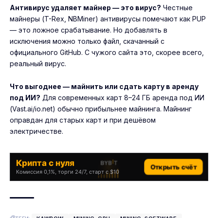
Антивирус удаляет майнер — это вирус?
Честные
майнеры (T-Rex, NBMiner) антивирусы помечают как PUP
— это ложное срабатывание. Но добавлять в
исключения можно только файл, скачанный с
официального GitHub. С чужого сайта это, скорее всего,
реальный вирус.
Что выгоднее — майнить или сдать карту в аренду
под ИИ?
Для современных карт 8–24 ГБ аренда под ИИ
(Vast.ai/io.net) обычно прибыльнее майнинга. Майнинг
оправдан для старых карт и при дешёвом
электричестве.
Крипта с нуля
Открыть счёт
Комиссия 0,1%, торги 24/7, старт с $10