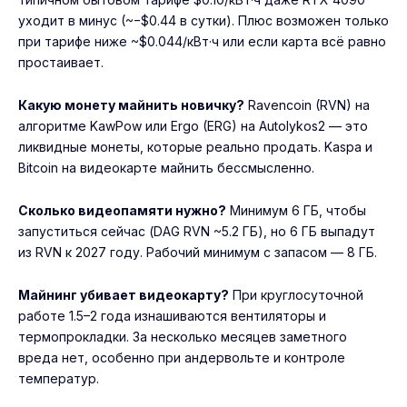
уходит в минус (~−$0.44 в сутки). Плюс возможен только
при тарифе ниже ~$0.044/кВт·ч или если карта всё равно
простаивает.
Какую монету майнить новичку?
Ravencoin (RVN) на
алгоритме KawPow или Ergo (ERG) на Autolykos2 — это
ликвидные монеты, которые реально продать. Kaspa и
Bitcoin на видеокарте майнить бессмысленно.
Сколько видеопамяти нужно?
Минимум 6 ГБ, чтобы
запуститься сейчас (DAG RVN ~5.2 ГБ), но 6 ГБ выпадут
из RVN к 2027 году. Рабочий минимум с запасом — 8 ГБ.
Майнинг убивает видеокарту?
При круглосуточной
работе 1.5–2 года изнашиваются вентиляторы и
термопрокладки. За несколько месяцев заметного
вреда нет, особенно при андервольте и контроле
температур.