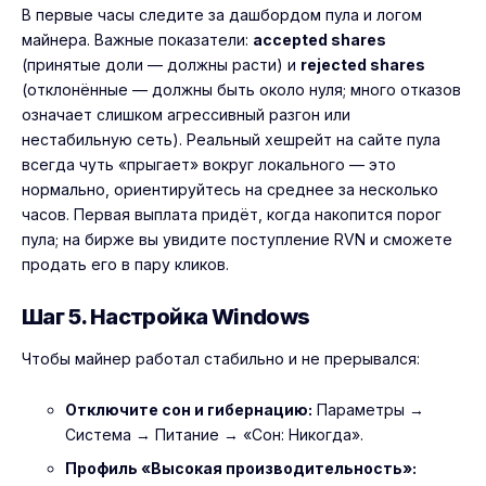
В первые часы следите за дашбордом пула и логом
майнера. Важные показатели:
accepted shares
(принятые доли — должны расти) и
rejected shares
(отклонённые — должны быть около нуля; много отказов
означает слишком агрессивный разгон или
нестабильную сеть). Реальный хешрейт на сайте пула
всегда чуть «прыгает» вокруг локального — это
нормально, ориентируйтесь на среднее за несколько
часов. Первая выплата придёт, когда накопится порог
пула; на бирже вы увидите поступление RVN и сможете
продать его в пару кликов.
Шаг 5. Настройка Windows
Чтобы майнер работал стабильно и не прерывался:
Отключите сон и гибернацию:
Параметры →
Система → Питание → «Сон: Никогда».
Профиль «Высокая производительность»: