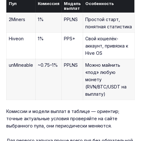
Пул
Комиссия
Модель
Особенность
выплат
2Miners
1%
PPLNS
Простой старт,
понятная статистика
Hiveon
1%
PPS+
Свой кошелёк-
аккаунт, привязка к
Hive OS
unMineable
~0.75–1%
PPLNS
Можно майнить
«под» любую
монету
(RVN/BTC/USDT на
выплату)
Комиссии и модели выплат в таблице — ориентир;
точные актуальные условия проверяйте на сайте
выбранного пула, они периодически меняются.
Для первого запуска проще всего пул без обязательной