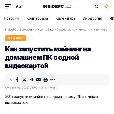
Aa
Font
Resizer
Новости
КриптоБаза
Календарь
Аирдропы
И
InsidePC
>
Все статьи
>
КриптоБаза
>
Заработок и активности
>
Майнинг
>
Как
МАЙНИНГ
Как запустить майнинг на
домашнем ПК с одной
видеокартой
Обновление: 2026/08/02
13 мин. чтения