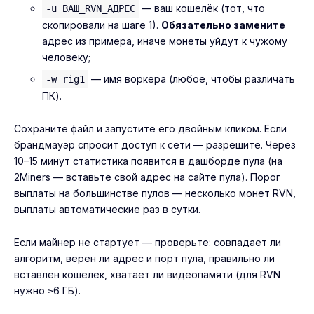
— ваш кошелёк (тот, что
-u ВАШ_RVN_АДРЕС
скопировали на шаге 1).
Обязательно замените
адрес из примера, иначе монеты уйдут к чужому
человеку;
— имя воркера (любое, чтобы различать
-w rig1
ПК).
Сохраните файл и запустите его двойным кликом. Если
брандмауэр спросит доступ к сети — разрешите. Через
10–15 минут статистика появится в дашборде пула (на
2Miners — вставьте свой адрес на сайте пула). Порог
выплаты на большинстве пулов — несколько монет RVN,
выплаты автоматические раз в сутки.
Если майнер не стартует — проверьте: совпадает ли
алгоритм, верен ли адрес и порт пула, правильно ли
вставлен кошелёк, хватает ли видеопамяти (для RVN
нужно ≥6 ГБ).