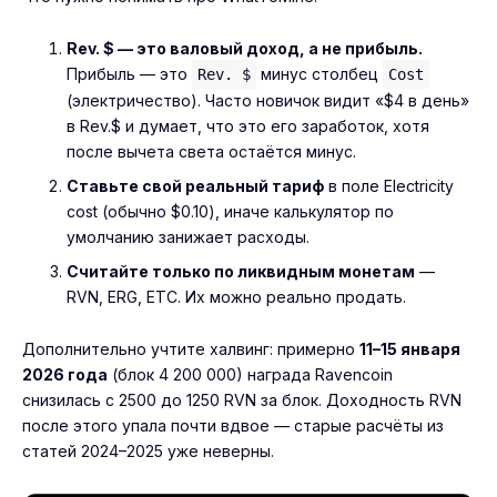
Rev. $ — это валовый доход, а не прибыль.
Прибыль — это
минус столбец
Rev. $
Cost
(электричество). Часто новичок видит «$4 в день»
в Rev.$ и думает, что это его заработок, хотя
после вычета света остаётся минус.
Ставьте свой реальный тариф
в поле Electricity
cost (обычно $0.10), иначе калькулятор по
умолчанию занижает расходы.
Считайте только по ликвидным монетам
—
RVN, ERG, ETC. Их можно реально продать.
Дополнительно учтите халвинг: примерно
11–15 января
2026 года
(блок 4 200 000) награда Ravencoin
снизилась с 2500 до 1250 RVN за блок. Доходность RVN
после этого упала почти вдвое — старые расчёты из
статей 2024–2025 уже неверны.