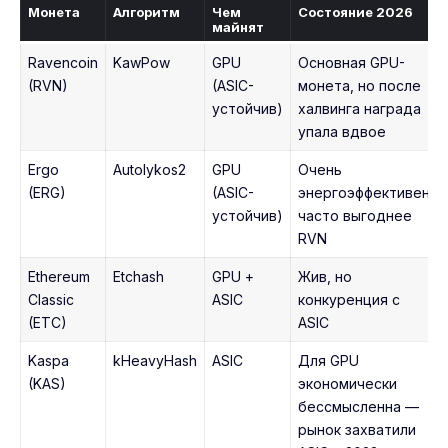
Монета
Алгоритм
Чем
Состояние 2026
майнят
Ravencoin
KawPow
GPU
Основная GPU-
(RVN)
(ASIC-
монета, но после
устойчив)
халвинга награда
упала вдвое
Ergo
Autolykos2
GPU
Очень
(ERG)
(ASIC-
энергоэффективен,
устойчив)
часто выгоднее
RVN
Ethereum
Etchash
GPU +
Жив, но
Classic
ASIC
конкуренция с
(ETC)
ASIC
Kaspa
kHeavyHash
ASIC
Для GPU
(KAS)
экономически
бессмысленна —
рынок захватили