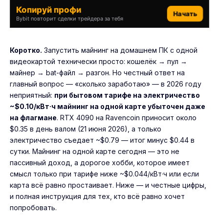
Копируй профи
Начать
Bybit повторит сделки трейдера за тебя
Коротко.
Запустить майнинг на домашнем ПК с одной
видеокартой технически просто: кошелёк → пул →
майнер → bat-файл → разгон. Но честный ответ на
главный вопрос — «сколько заработаю» — в 2026 году
неприятный:
при бытовом тарифе на электричество
~$0.10/кВт·ч майнинг на одной карте убыточен даже
на флагмане
. RTX 4090 на Ravencoin приносит около
$0.35 в день валом (21 июня 2026), а только
электричество съедает ~$0.79 — итог минус $0.44 в
сутки. Майнинг на одной карте сегодня — это не
пассивный доход, а дорогое хобби, которое имеет
смысл только при тарифе ниже ~$0.044/кВт·ч или если
карта всё равно простаивает. Ниже — и честные цифры,
и полная инструкция для тех, кто всё равно хочет
попробовать.