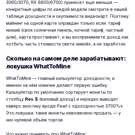
3060/3070, RX 6600/6700) принесёт ещё меньше —
конкретные цифры по каждой модели смотрите в нашей
таблице доходности и окупаемости видеокарт
. Поэтому
майнинг на одной карте оправдан только если: тариф
низкий (своя солнечная панель, ночной тариф, частный
дом), карта простаивает, и вы воспринимаете доход как
«отбить часть стоимости света зимой», а не заработок.
Сколько на самом деле зарабатывают:
ловушка WhatToMine
WhatToMine
— главный калькулятор доходности, и
именно на нём новички делают первую ошибку.
Калькулятор по умолчанию сортирует монеты по
столбцу
Rev. $
(валовый доход) и нередко выводит
наверх экзотику вроде Pearl с «доходностью 3700%».
Это ловушка: такие монеты невозможно продать — у
них нулевой объём торгов.
Что нужно понимать про WhatToMine: