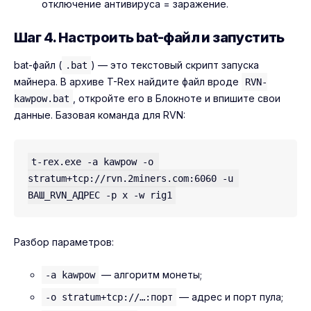
отключение антивируса = заражение.
Шаг 4. Настроить bat-файл и запустить
bat-файл (
) — это текстовый скрипт запуска
.bat
майнера. В архиве T-Rex найдите файл вроде
RVN-
, откройте его в Блокноте и впишите свои
kawpow.bat
данные. Базовая команда для RVN:
t-rex.exe -a kawpow -o 
stratum+tcp://rvn.2miners.com:6060 -u 
Разбор параметров:
— алгоритм монеты;
-a kawpow
— адрес и порт пула;
-o stratum+tcp://…:порт