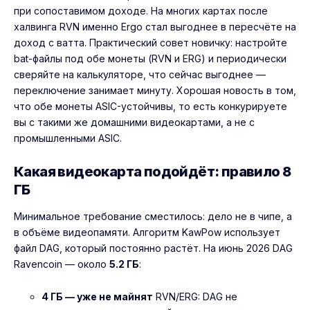
при сопоставимом доходе. На многих картах после
халвинга RVN именно Ergo стал выгоднее в пересчёте на
доход с ватта. Практический совет новичку: настройте
bat-файлы под обе монеты (RVN и ERG) и периодически
сверяйте на калькуляторе, что сейчас выгоднее —
переключение занимает минуту. Хорошая новость в том,
что обе монеты ASIC-устойчивы, то есть конкурируете
вы с такими же домашними видеокартами, а не с
промышленными ASIC.
Какая видеокарта подойдёт: правило 8
ГБ
Минимальное требование сместилось: дело не в чипе, а
в объёме видеопамяти. Алгоритм KawPow использует
файл DAG, который постоянно растёт. На июнь 2026 DAG
Ravencoin — около
5.2 ГБ
:
4 ГБ — уже не майнят
RVN/ERG: DAG не