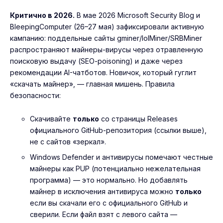
Критично в 2026.
В мае 2026 Microsoft Security Blog и
BleepingComputer (26–27 мая) зафиксировали активную
кампанию: поддельные сайты gminer/lolMiner/SRBMiner
распространяют майнеры-вирусы через отравленную
поисковую выдачу (SEO-poisoning) и даже через
рекомендации AI-чатботов. Новичок, который гуглит
«скачать майнер», — главная мишень. Правила
безопасности:
Скачивайте
только
со страницы Releases
официального GitHub-репозитория (ссылки выше),
не с сайтов «зеркал».
Windows Defender и антивирусы помечают честные
майнеры как PUP (потенциально нежелательная
программа) — это нормально. Но добавлять
майнер в исключения антивируса можно
только
если вы скачали его с официального GitHub и
сверили. Если файл взят с левого сайта —