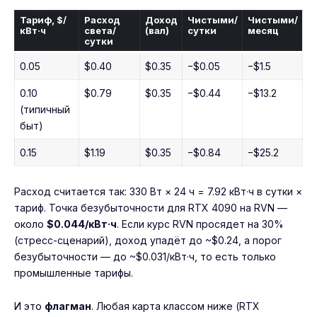
Тариф, $/
Расход
Доход
Чистыми/
Чистыми/
кВт·ч
света/
(вал)
сутки
месяц
сутки
0.05
$0.40
$0.35
−$0.05
−$1.5
0.10
$0.79
$0.35
−$0.44
−$13.2
(типичный
быт)
0.15
$1.19
$0.35
−$0.84
−$25.2
Расход считается так: 330 Вт × 24 ч = 7.92 кВт·ч в сутки ×
тариф. Точка безубыточности для RTX 4090 на RVN —
около
$0.044/кВт·ч
. Если курс RVN просядет на 30%
(стресс-сценарий), доход упадёт до ~$0.24, а порог
безубыточности — до ~$0.031/кВт·ч, то есть только
промышленные тарифы.
И это
флагман
. Любая карта классом ниже (RTX