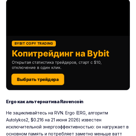
BYBIT COPY TRADING
Копитрейдинг на Bybit
Открытая статистика трейдеров, старт с $10,
отключение в один клик.
Выбрать трейдера
Ergo как альтернатива Ravencoin
Не зацикливайтесь на RVN. Ergo (ERG, алгоритм
Autolykos2, $0.216 на 21 июня 2026) известен
исключительной энергоэффективностью: он нагружает в
основном память и потребляет заметно меньше ватт