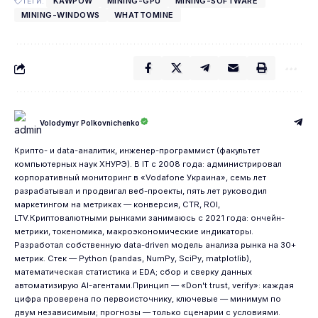
ТЕГИ:
KAWPOW
MINING-GPU
MINING-SOFTWARE
MINING-WINDOWS
WHATTOMINE
Volodymyr Polkovnichenko
Крипто- и data-аналитик, инженер-программист (факультет
компьютерных наук ХНУРЭ). В IT с 2008 года: администрировал
корпоративный мониторинг в «Vodafone Украина», семь лет
разрабатывал и продвигал веб-проекты, пять лет руководил
маркетингом на метриках — конверсия, CTR, ROI,
LTV.Криптовалютными рынками занимаюсь с 2021 года: ончейн-
метрики, токеномика, макроэкономические индикаторы.
Разработал собственную data-driven модель анализа рынка на 30+
метрик. Стек — Python (pandas, NumPy, SciPy, matplotlib),
математическая статистика и EDA; сбор и сверку данных
автоматизирую AI-агентами.Принцип — «Don't trust, verify»: каждая
цифра проверена по первоисточнику, ключевые — минимум по
двум независимым; прогнозы — только сценарии с условиями.