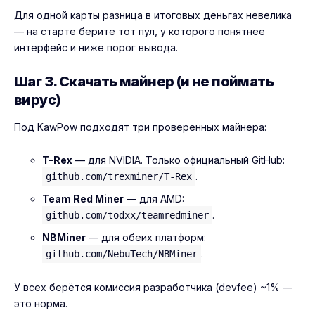
Для одной карты разница в итоговых деньгах невелика
— на старте берите тот пул, у которого понятнее
интерфейс и ниже порог вывода.
Шаг 3. Скачать майнер (и не поймать
вирус)
Под KawPow подходят три проверенных майнера:
T-Rex
— для NVIDIA. Только официальный GitHub:
.
github.com/trexminer/T-Rex
Team Red Miner
— для AMD:
.
github.com/todxx/teamredminer
NBMiner
— для обеих платформ:
.
github.com/NebuTech/NBMiner
У всех берётся комиссия разработчика (devfee) ~1% —
это норма.