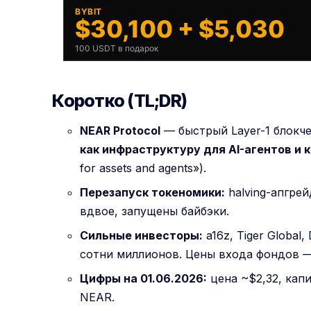
BYBIT
$30,100 + $5,030
100 USDT в подарок
Коротко (TL;DR)
NEAR
Protocol
— быстрый Layer-1 блокче
как инфраструктуру для
AI-агентов
и 
for assets and agents»).
Перезапуск токеномики:
halving-апгре
вдвое, запущены байбэки.
Сильные инвесторы:
a16z, Tiger Global,
сотни миллионов. Цены входа фондов 
Цифры на 01.06.2026:
цена ~$2,32, капи
NEAR.