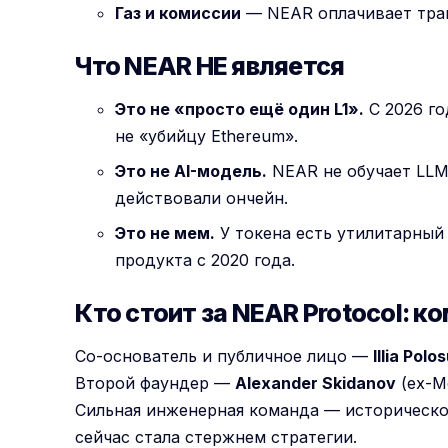
Газ и комиссии
— NEAR оплачивает тран
Что NEAR НЕ является
Это не «просто ещё один L1».
С 2026 го
не «убийцу Ethereum».
Это не AI-модель.
NEAR не обучает LLM
действовали ончейн.
Это не мем.
У токена есть утилитарный 
продукта с 2020 года.
Кто стоит за NEAR Protocol: к
Со-основатель и публичное лицо —
Illia Polo
Второй фаундер —
Alexander Skidanov
(ex-M
Сильная инженерная команда — историческо
сейчас стала стержнем стратегии.