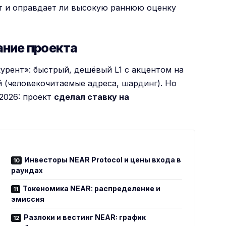
т и оправдает ли высокую раннюю оценку
ание проекта
урент»: быстрый, дешёвый L1 с акцентом на
й (человекочитаемые адреса, шардинг). Но
2026: проект
сделал ставку на
Инвесторы NEAR Protocol и цены входа в
раундах
Токеномика NEAR: распределение и
эмиссия
Разлоки и вестинг NEAR: график