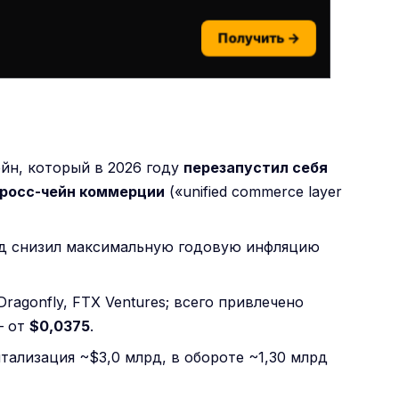
Получить →
йн, который в 2026 году
перезапустил себя
кросс-чейн коммерции
(«unified commerce layer
йд снизил максимальную годовую инфляцию
 Dragonfly, FTX Ventures; всего привлечено
— от
$0,0375
.
тализация ~$3,0 млрд, в обороте ~1,30 млрд