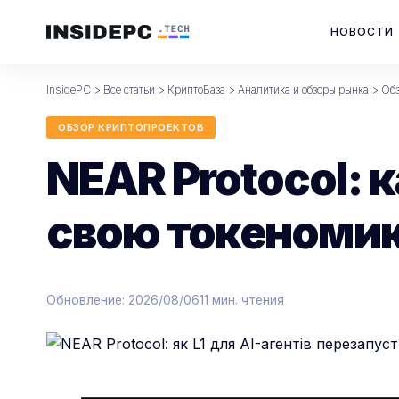
НОВОСТИ
InsidePC
>
Все статьи
>
КриптоБаза
>
Аналитика и обзоры рынка
>
Обз
ОБЗОР КРИПТОПРОЕКТОВ
NEAR Protocol: к
свою токеноми
Обновление: 2026/08/06
11 мин. чтения