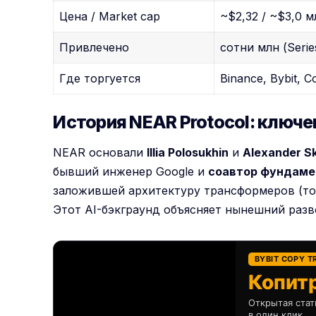
Цена / Market cap
~$2,32 / ~$3,0 
Привлечено
сотни млн (Series
Где торгуется
Binance, Bybit, C
История NEAR Protocol: ключе
NEAR основали
Illia Polosukhin
и
Alexander S
бывший инженер Google и
соавтор фундамент
заложившей архитектуру трансформеров (то,
Этот AI-бэкграунд объясняет нынешний разв
BYBIT COPY T
Копитр
Открытая стат
в один клик.