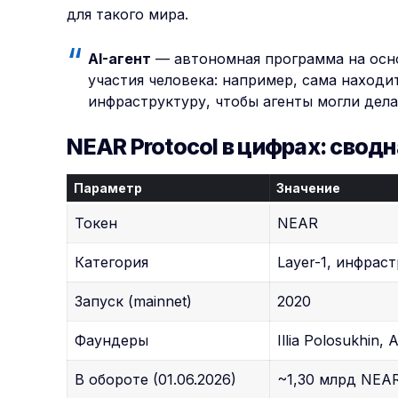
для такого мира.
AI-агент
— автономная программа на осно
участия человека: например, сама находи
инфраструктуру, чтобы агенты могли дела
NEAR Protocol в цифрах: свод
Параметр
Значение
Токен
NEAR
Категория
Layer-1, инфрас
Запуск (mainnet)
2020
Фаундеры
Illia Polosukhin,
В обороте (01.06.2026)
~1,30 млрд NEA