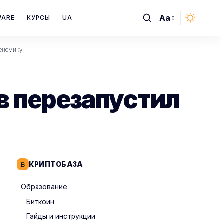
Aa
WARE
КУРСЫ
UA
Font
Resizer
кеномику
ов перезапустил
КРИПТОБАЗА
Образование
Биткоин
Гайды и инструкции