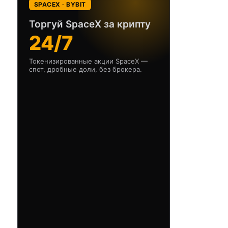
SPACEX · BYBIT
Торгуй SpaceX за крипту
24/7
Токенизированные акции SpaceX —
спот, дробные доли, без брокера.