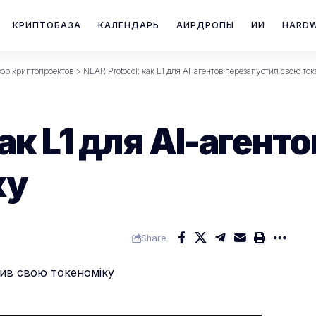
КРИПТОБАЗА
КАЛЕНДАРЬ
АИРДРОПЫ
ИИ
HARD
ор криптопроектов
>
NEAR Protocol: как L1 для AI-агентов перезапустил свою то
ак L1 для AI-агент
ку
Share