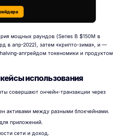
рейдера
ерия мощных раундов (Series B $150M в
рд в апр-2022), затем «крипто-зима», и —
 halving-апгрейдом токеномики и продуктом
: кейсы использования
ты совершают ончейн-транзакции через
ен активами между разными блокчейнами.
для приложений.
ости сети и доход.