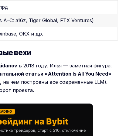
млрд
 A–C: a16z, Tiger Global, FTX Ventures)
oinbase, OKX и др.
вые вехи
kidanov
в 2018 году. Илья — заметная фигура:
альной статьи «Attention Is All You Need»
,
 на чём построены все современные LLM).
орот проекта.
RADING
ейдинг на Bybit
истика трейдеров, старт с $10, отключение