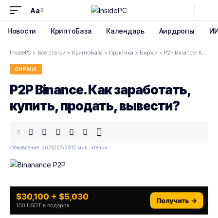
Aa
Font
Resizer
Новости
КриптоБаза
Календарь
Аирдропы
И
InsidePC
>
Все статьи
>
КриптоБаза
>
Практика
>
Биржи
>
P2P Binance. Как заработать, купить, продать, вывести?
БИРЖИ
P2P Binance. Как заработать,
купить, продать, вывести?
Обновление: 2026/07/29
12 мин. чтения
$30,100 + $5,030
Получить →
100 USDT в подарок