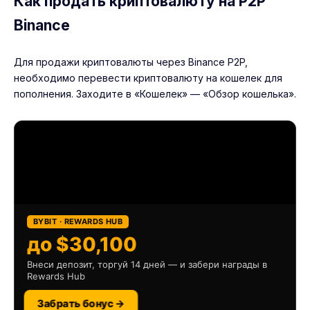
Как продать криптовалюту на P2P
Binance
Для продажи криптовалюты через Binance P2P,
необходимо перевести криптовалюту на кошелек для
пополнения. Заходите в «Кошелек» — «Обзор кошелька».
BYBIT · REWARDS HUB
до $30,100
Внеси депозит, торгуй 14 дней — и забери награды в
Rewards Hub
Забрать бонус →