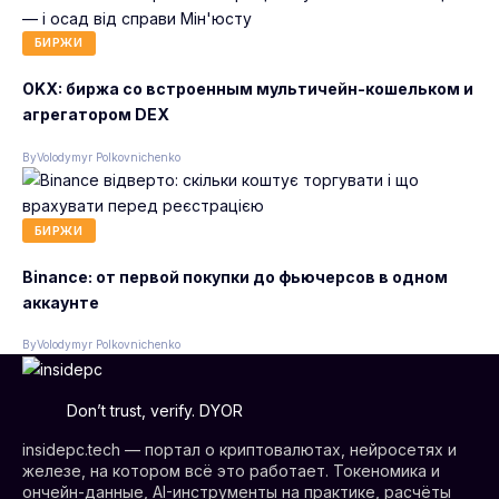
БИРЖИ
OKX: биржа со встроенным мультичейн-кошельком и
агрегатором DEX
By
Volodymyr Polkovnichenko
БИРЖИ
Binance: от первой покупки до фьючерсов в одном
аккаунте
By
Volodymyr Polkovnichenko
Don’t trust, verify. DYOR
insidepc.tech — портал о криптовалютах, нейросетях и
железе, на котором всё это работает. Токеномика и
ончейн-данные, AI-инструменты на практике, расчёты