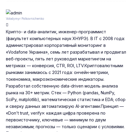
Volodymyr Polkovnichenko
Крипто- и data-аналитик, инженер-программист
(факультет компьютерных наук ХНУРЭ). В IT с 2008 года:
администрировал корпоративный мониторинг в
«Vodafone Украина», семь лет разрабатывал и продвигал
веб-проекты, пять лет руководил маркетингом на
метриках — конверсия, CTR, ROI, LTV.Криптовалютными
рынками занимаюсь с 2021 года: ончейн-метрики,
токеномика, макроэкономические индикаторы.
Разработал собственную data-driven модель анализа
рынка на 30+ метрик. Стек — Python (pandas, NumPy,
SciPy, matplotlib), математическая статистика и EDA; сбор
и сверку данных автоматизирую AI-агентами.Принцип —
«Don't trust, verify»: каждая цифра проверена по
первоисточнику, ключевые — минимум по двум
независимым; прогнозы — только сценарии с условиями.