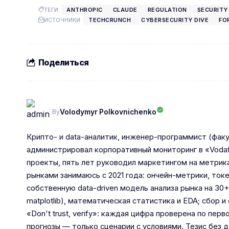
ТЕГИ:
ANTHROPIC
CLAUDE
REGULATION
SECURITY
ИСТОЧНИКИ:
TECHCRUNCH
CYBERSECURITY DIVE
FO
Поделиться
Volodymyr Polkovnichenko
By
Крипто- и data-аналитик, инженер-программист (факу
администрировал корпоративный мониторинг в «Vodaf
проекты, пять лет руководил маркетингом на метрик
рынками занимаюсь с 2021 года: ончейн-метрики, то
собственную data-driven модель анализа рынка на 30+
matplotlib), математическая статистика и EDA; сбор
«Don't trust, verify»: каждая цифра проверена по пе
прогнозы — только сценарии с условиями. Тезис без д