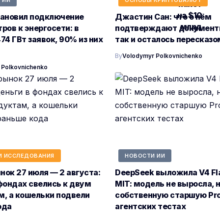
тановил подключение
Джастин Сан: что о нём
ров к энергосети: в
подтверждают документы
74 ГВт заявок, 90% из них
так и осталось пересказо
By
Volodymyr Polkovnichenko
 Polkovnichenko
И ИССЛЕДОВАНИЯ
НОВОСТИ ИИ
ок 27 июля — 2 августа:
DeepSeek выложила V4 Fl
фондах свелись к двум
MIT: модель не выросла, 
м, а кошельки подвели
собственную старшую Pro
ода
агентских тестах