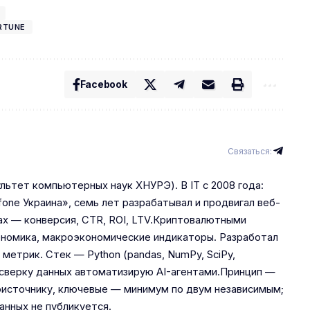
RTUNE
Facebook
Связаться:
льтет компьютерных наук ХНУРЭ). В IT с 2008 года:
one Украина», семь лет разрабатывал и продвигал веб-
ах — конверсия, CTR, ROI, LTV.Криптовалютными
кеномика, макроэкономические индикаторы. Разработал
 метрик. Стек — Python (pandas, NumPy, SciPy,
 и сверку данных автоматизирую AI-агентами.Принцип —
рвоисточнику, ключевые — минимум по двум независимым;
анных не публикуется.