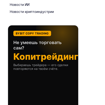
Новости ИИ
Новости криптоиндустрии
BYBIT COPY TRADING
Не умеешь торговать
сам?
Копитрейдинг
Выбираешь трейдера — его сделки
повторяются на твоём счёте.