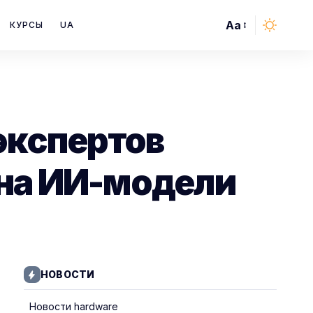
Aa
КУРСЫ
UA
Font
Resizer
экспертов
 на ИИ-модели
НОВОСТИ
Новости hardware