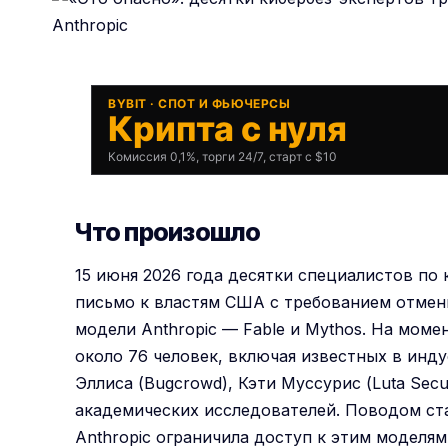
BYBIT · СПОТ И ФЬЮЧЕРСЫ
Крипта с нуля
Комиссия 0,1%, торги 24/7, старт с $10
Что произошло
15 июня 2026 года десятки специалистов по
письмо к властям США с требованием отмен
модели Anthropic — Fable и Mythos. На мом
около 76 человек, включая известных в инду
Эллиса (Bugcrowd), Кэти Муссурис (Luta Secur
академических исследователей. Поводом ст
Anthropic ограничила доступ к этим моделям