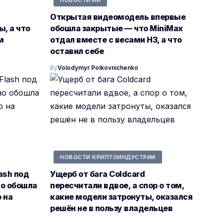
Открытая видеомодель впервые
, а что
обошла закрытые — что MiniMax
м
отдал вместе с весами H3, а что
оставил себе
By
Volodymyr Polkovnichenko
НОВОСТИ КРИПТОИНДУСТРИИ
ash под
Ущерб от бага Coldcard
но обошла
пересчитали вдвое, а спор о том,
 на
какие модели затронуты, оказался
решён не в пользу владельцев