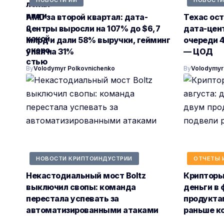
AMD за второй квартал: дата-
Техас ос
центры выросли на 107% до $6,7
дата-цент
млрд и дали 58% выручки, гейминг
очереди 4
упал на 31%
— ЦОД
By
Volodymyr Polkovnichenko
By
Volodymyr
НОВОСТИ КРИПТОИНДУСТРИИ
ОТЧЕТЫ 
Некастодиальный мост Boltz
Крипторын
выключил свопы: команда
деньги в 
перестала успевать за
продукта
автоматизированными атаками
раньше к