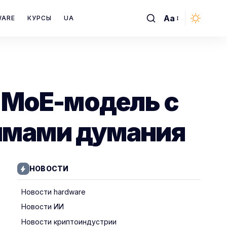
Aa
WARE
КУРСЫ
UA
Font
Resizer
 MoE-модель с
жимами думания
НОВОСТИ
Новости hardware
Новости ИИ
Новости криптоиндустрии