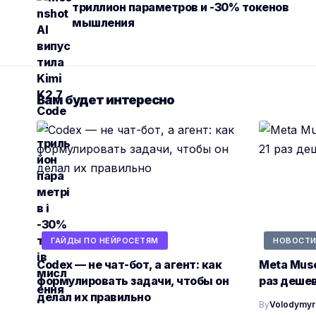
триллион параметров и -30% токенов
мышления
Вам будет интересно
ГАЙДЫ ПО НЕЙРОСЕТЯМ
НОВОСТИ
Codex — не чат-бот, а агент: как
Meta Muse
формулировать задачи, чтобы он
раз дешев
делал их правильно
By
Volodymyr