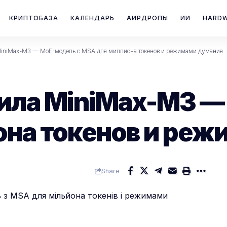
КРИПТОБАЗА
КАЛЕНДАРЬ
АИРДРОПЫ
ИИ
HARD
MiniMax-M3 — MoE-модель с MSA для миллиона токенов и режимами думания
ила MiniMax-M3 —
на токенов и ре
Share