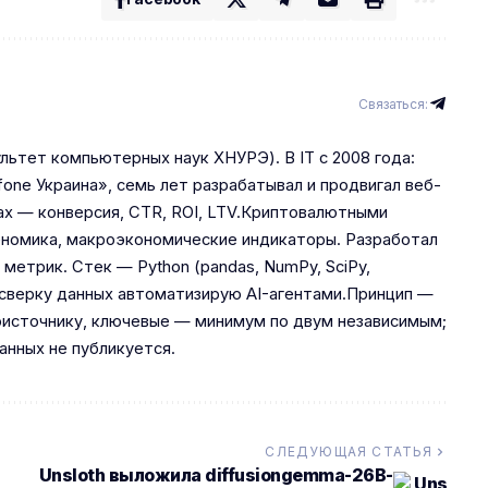
Связаться:
льтет компьютерных наук ХНУРЭ). В IT с 2008 года:
one Украина», семь лет разрабатывал и продвигал веб-
ах — конверсия, CTR, ROI, LTV.Криптовалютными
кеномика, макроэкономические индикаторы. Разработал
 метрик. Стек — Python (pandas, NumPy, SciPy,
 и сверку данных автоматизирую AI-агентами.Принцип —
рвоисточнику, ключевые — минимум по двум независимым;
анных не публикуется.
СЛЕДУЮЩАЯ СТАТЬЯ
Unsloth выложила diffusiongemma-26B-