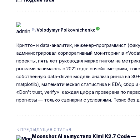
Volodymyr Polkovnichenko
By
Крипто- и data-аналитик, инженер-программист (факу
администрировал корпоративный мониторинг в «Vodaf
проекты, пять лет руководил маркетингом на метрик
рынками занимаюсь с 2021 года: ончейн-метрики, то
собственную data-driven модель анализа рынка на 30+
matplotlib), математическая статистика и EDA; сбор
«Don't trust, verify»: каждая цифра проверена по пе
прогнозы — только сценарии с условиями. Тезис без д
ПРЕДЫДУЩАЯ СТАТЬЯ
Moonshot AI выпустила Kimi K2.7 Code —