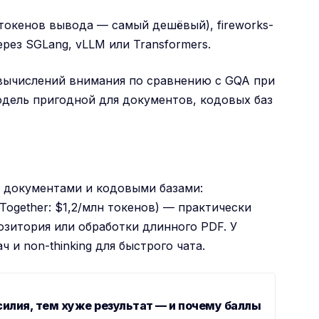
 токенов вывода — самый дешёвый), fireworks-
ерез SGLang, vLLM или Transformers.
вычислений внимания по сравнению с GQA при
одель пригодной для документов, кодовых баз
 документами и кодовыми базами:
ogether: $1,2/млн токенов) — практически
озитория или обработки длинного PDF. У
ч и non-thinking для быстрого чата.
силия, тем хуже результат — и почему баллы