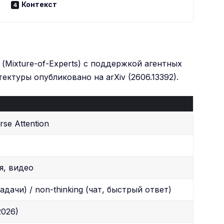
Контекст
Mixture-of-Experts) с поддержкой агентных
ектуры опубликовано на arXiv (2606.13392).
se Attention
я, видео
задачи) / non-thinking (чат, быстрый ответ)
2026)