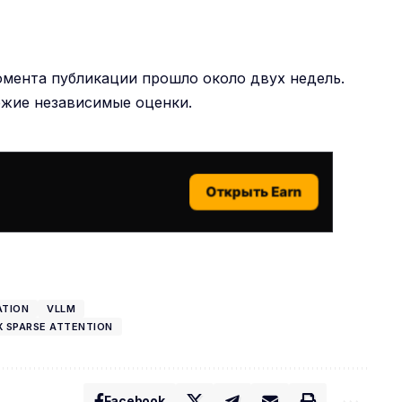
омента публикации прошло около двух недель.
ежие независимые оценки.
Открыть Earn
ATION
VLLM
X SPARSE ATTENTION
Facebook