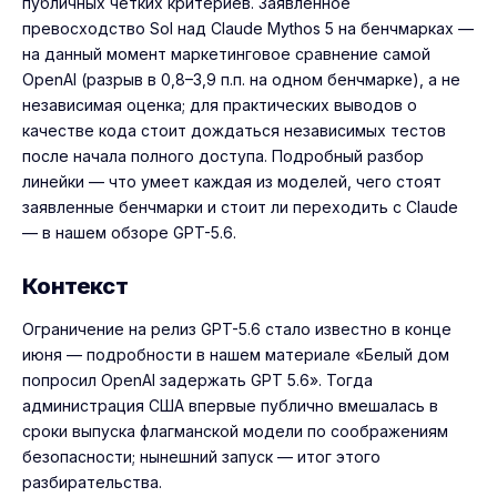
публичных чётких критериев. Заявленное
превосходство Sol над Claude Mythos 5 на бенчмарках —
на данный момент маркетинговое сравнение самой
OpenAI (разрыв в 0,8–3,9 п.п. на одном бенчмарке), а не
независимая оценка; для практических выводов о
качестве кода стоит дождаться независимых тестов
после начала полного доступа. Подробный разбор
линейки — что умеет каждая из моделей, чего стоят
заявленные бенчмарки и стоит ли переходить с Claude
— в нашем
обзоре GPT-5.6
.
Контекст
Ограничение на релиз GPT-5.6 стало известно в конце
июня — подробности в нашем материале
«Белый дом
попросил OpenAI задержать GPT 5.6»
. Тогда
администрация США впервые публично вмешалась в
сроки выпуска флагманской модели по соображениям
безопасности; нынешний запуск — итог этого
разбирательства.