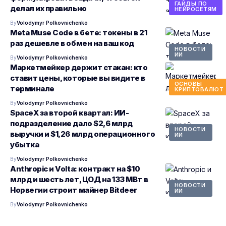
ГАЙДЫ ПО
делал их правильно
НЕЙРОСЕТЯМ
By
Volodymyr Polkovnichenko
Meta Muse Code в бете: токены в 21
раз дешевле в обмен на ваш код
НОВОСТИ
ИИ
By
Volodymyr Polkovnichenko
Маркетмейкер держит стакан: кто
ставит цены, которые вы видите в
ОСНОВЫ
терминале
КРИПТОВАЛЮТ
By
Volodymyr Polkovnichenko
SpaceX за второй квартал: ИИ-
подразделение дало $2,6 млрд
НОВОСТИ
выручки и $1,26 млрд операционного
ИИ
убытка
By
Volodymyr Polkovnichenko
Anthropic и Volta: контракт на $10
млрд и шесть лет, ЦОД на 133 МВт в
НОВОСТИ
Норвегии строит майнер Bitdeer
ИИ
By
Volodymyr Polkovnichenko