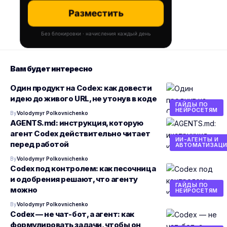
Разместить
Без блокировки · начисления каждый день
Вам будет интересно
Один продукт на Codex: как довести
идею до живого URL, не утонув в коде
ГАЙДЫ ПО
НЕЙРОСЕТЯМ
By
Volodymyr Polkovnichenko
AGENTS.md: инструкция, которую
агент Codex действительно читает
ИИ-АГЕНТЫ И
перед работой
АВТОМАТИЗАЦИ
By
Volodymyr Polkovnichenko
Codex под контролем: как песочница
и одобрения решают, что агенту
ГАЙДЫ ПО
можно
НЕЙРОСЕТЯМ
By
Volodymyr Polkovnichenko
Codex — не чат-бот, а агент: как
формулировать задачи, чтобы он