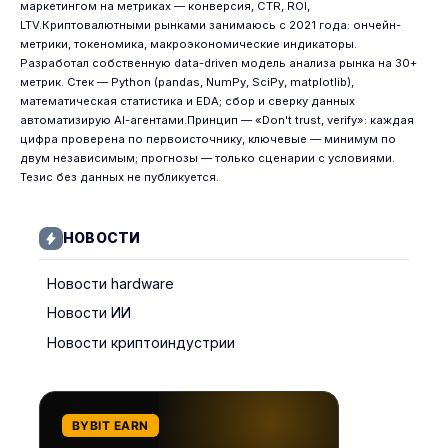
маркетингом на метриках — конверсия, CTR, ROI,
LTV.Криптовалютными рынками занимаюсь с 2021 года: ончейн-
метрики, токеномика, макроэкономические индикаторы.
Разработал собственную data-driven модель анализа рынка на 30+
метрик. Стек — Python (pandas, NumPy, SciPy, matplotlib),
математическая статистика и EDA; сбор и сверку данных
автоматизирую AI-агентами.Принцип — «Don't trust, verify»: каждая
цифра проверена по первоисточнику, ключевые — минимум по
двум независимым; прогнозы — только сценарии с условиями.
Тезис без данных не публикуется.
НОВОСТИ
Новости hardware
Новости ИИ
Новости криптоиндустрии
BYBIT EARN