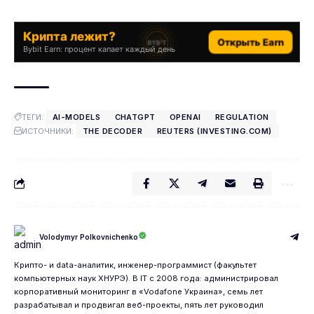
Крипта лежит?
Открыть Earn
Bybit Earn: процент капает каждый день
ТЕГИ:
AI-MODELS
CHATGPT
OPENAI
REGULATION
ИСТОЧНИКИ:
THE DECODER
REUTERS (INVESTING.COM)
Volodymyr Polkovnichenko
Крипто- и data-аналитик, инженер-программист (факультет
компьютерных наук ХНУРЭ). В IT с 2008 года: администрировал
корпоративный мониторинг в «Vodafone Украина», семь лет
разрабатывал и продвигал веб-проекты, пять лет руководил