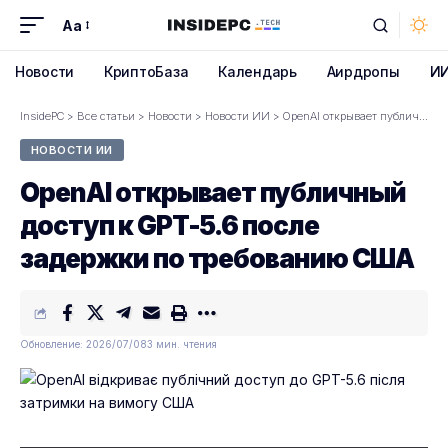
Aa
Font
Resizer
Новости
КриптоБаза
Календарь
Аирдропы
И
InsidePC
>
Все статьи
>
Новости
>
Новости ИИ
>
OpenAI открывает публичный доступ к GPT-5.6 после задержки по требованию США
НОВОСТИ ИИ
OpenAI открывает публичный
доступ к GPT-5.6 после
задержки по требованию США
Обновление: 2026/07/08
3 мин. чтения