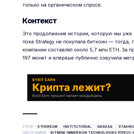
только на органическом спросе.
Контекст
Это продолжение истории, которую мы уже 
пока Strategy не покупала биткоин
— тогда, п
компании составлял около 5,7 млн ETH. За 
197 монет и впервые публично озвучила мет
BYBIT EARN
Крипта лежит?
Bybit Earn: процент капает каждый день
ТЕГИ:
ETHEREUM
INSTITUTIONAL
NASDAQ
STAKIN
ИСТОЧНИКИ:
BITMINE IMMERSION TECHNOLOGIES (ПРЕСС-