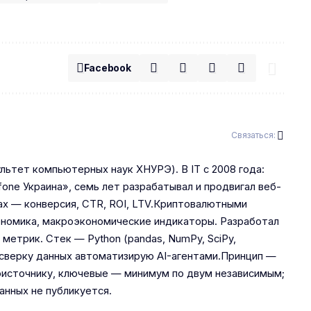
Facebook
Связаться:
льтет компьютерных наук ХНУРЭ). В IT с 2008 года:
one Украина», семь лет разрабатывал и продвигал веб-
ах — конверсия, CTR, ROI, LTV.Криптовалютными
кеномика, макроэкономические индикаторы. Разработал
 метрик. Стек — Python (pandas, NumPy, SciPy,
 и сверку данных автоматизирую AI-агентами.Принцип —
рвоисточнику, ключевые — минимум по двум независимым;
анных не публикуется.