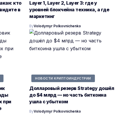
кан: кто
Layer 1, Layer 2, Layer 3: где у
видите в
уровней блокчейна техника, а где
маркетинг
By
Volodymyr Polkovnichenko
НОВОСТИ КРИПТОИНДУСТРИИ
ик
Долларовый резерв Strategy дошёл
рады
до $4 млрд — но часть биткоина
х при
ушла с убытком
е
By
Volodymyr Polkovnichenko