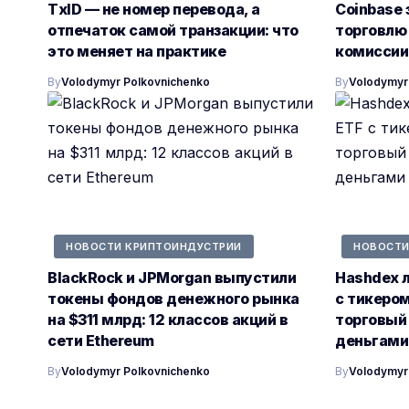
TxID — не номер перевода, а
Coinbase 
отпечаток самой транзакции: что
торговлю
это меняет на практике
комиссии 
By
Volodymyr Polkovnichenko
By
Volodymyr
НОВОСТИ КРИПТОИНДУСТРИИ
НОВОСТИ
BlackRock и JPMorgan выпустили
Hashdex 
токены фондов денежного рынка
с тикером
на $311 млрд: 12 классов акций в
торговый 
сети Ethereum
деньгами
By
Volodymyr Polkovnichenko
By
Volodymyr