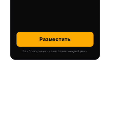
Разместить
Без блокировки · начисления каждый день