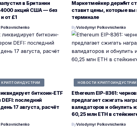
запустил в Британии
Маркетмейкер держит ста
 4000 акций США — без
ставит цены, которые вы 
и от £1
терминале
 Polkovnichenko
By
Volodymyr Polkovnichenko
 КРИПТОИНДУСТРИИ
НОВОСТИ КРИПТОИНДУСТРИИ
ликвидирует биткоин-ETF
Ethereum EIP-8361: чернов
 DEFI: последний
предлагает сжигать наг
день 17 августа, расчёт
валидаторов и обнулить и
60,25 млн ETH в стейкинг
 Polkovnichenko
By
Volodymyr Polkovnichenko