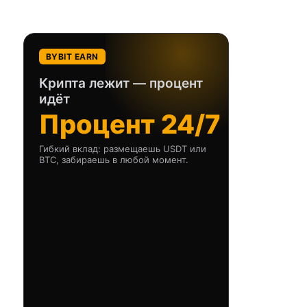
BYBIT EARN
Крипта лежит — процент
идёт
Процент 24/7
Гибкий вклад: размещаешь USDT или
BTC, забираешь в любой момент.