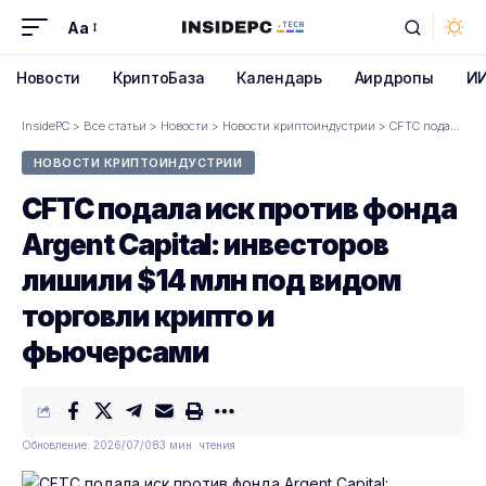
Aa
Font
Resizer
Новости
КриптоБаза
Календарь
Аирдропы
И
InsidePC
>
Все статьи
>
Новости
>
Новости криптоиндустрии
>
CFTC подала иск против фонда Argent Capital: инвесторов лишили $14 млн под видом торговли крипто и фьючерсами
НОВОСТИ КРИПТОИНДУСТРИИ
CFTC подала иск против фонда
Argent Capital: инвесторов
лишили $14 млн под видом
торговли крипто и
фьючерсами
Обновление: 2026/07/08
3 мин. чтения