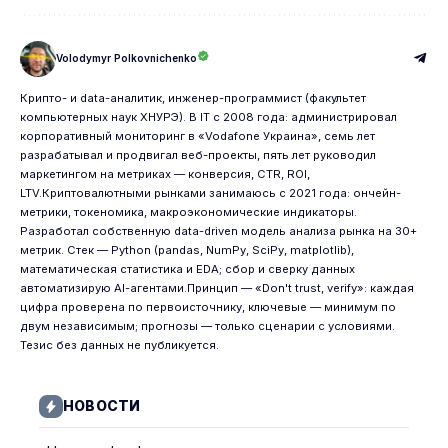
Volodymyr Polkovnichenko
Крипто- и data-аналитик, инженер-программист (факультет
компьютерных наук ХНУРЭ). В IT с 2008 года: администрировал
корпоративный мониторинг в «Vodafone Украина», семь лет
разрабатывал и продвигал веб-проекты, пять лет руководил
маркетингом на метриках — конверсия, CTR, ROI,
LTV.Криптовалютными рынками занимаюсь с 2021 года: ончейн-
метрики, токеномика, макроэкономические индикаторы.
Разработал собственную data-driven модель анализа рынка на 30+
метрик. Стек — Python (pandas, NumPy, SciPy, matplotlib),
математическая статистика и EDA; сбор и сверку данных
автоматизирую AI-агентами.Принцип — «Don't trust, verify»: каждая
цифра проверена по первоисточнику, ключевые — минимум по
двум независимым; прогнозы — только сценарии с условиями.
Тезис без данных не публикуется.
НОВОСТИ