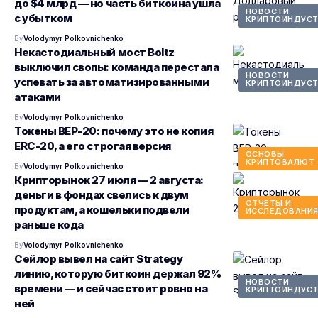
до $4 млрд — но часть биткоина ушла
НОВОСТИ
с убытком
КРИПТОИНДУСТ
By
Volodymyr Polkovnichenko
Некастодиальный мост Boltz
выключил свопы: команда перестала
НОВОСТИ
успевать за автоматизированными
КРИПТОИНДУСТ
атаками
By
Volodymyr Polkovnichenko
Токены BEP-20: почему это не копия
ERC-20, а его строгая версия
ОСНОВЫ
КРИПТОВАЛЮТ
By
Volodymyr Polkovnichenko
Крипторынок 27 июля — 2 августа:
деньги в фондах свелись к двум
ОТЧЕТЫ И
продуктам, а кошельки подвели
ИССЛЕДОВАНИ
раньше кода
By
Volodymyr Polkovnichenko
Сейлор вывел на сайт Strategy
линию, которую биткоин держал 92%
НОВОСТИ
времени — и сейчас стоит ровно на
КРИПТОИНДУСТ
ней