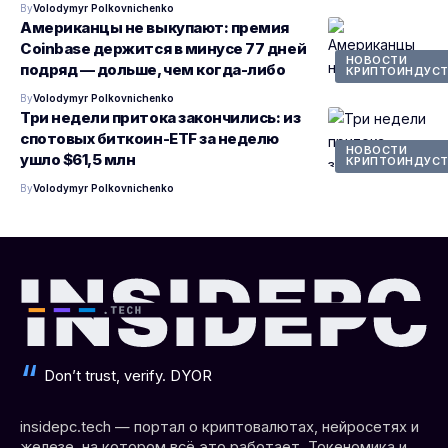
By
Volodymyr Polkovnichenko
Американцы не выкупают: премия
Coinbase держится в минусе 77 дней
НОВОСТИ
подряд — дольше, чем когда-либо
КРИПТОИНДУСТ
By
Volodymyr Polkovnichenko
Три недели притока закончились: из
спотовых биткоин-ETF за неделю
НОВОСТИ
ушло $61,5 млн
КРИПТОИНДУСТ
By
Volodymyr Polkovnichenko
Don’t trust, verify. DYOR
insidepc.tech — портал о криптовалютах, нейросетях и
железе, на котором всё это работает. Токеномика и