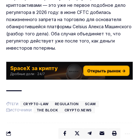
криптоактивами — это уже не первое подобное дело
регулятора в 2026 году: в июне CFTC добилась
пожизненного запрета на торговлю для основателя
обанкротившейся платформы Celsius Алекса Машинского
(
разбор того дела
). Оба случая объединяет то, что
регулятор действует уже после того, как деньги
инвесторов потеряны.
SpaceX за крипту
Открыть рынок →
Дробные доли · 24/7
ТЕГИ:
CRYPTO-LAW
REGULATION
SCAM
ИСТОЧНИКИ:
THE BLOCK
CRYPTO.NEWS