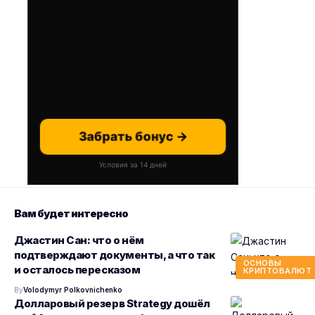
Забрать бонус →
Условия за 14 дней
Вам будет интересно
Джастин Сан: что о нём
подтверждают документы, а что так
ОСНОВЫ
и осталось пересказом
КРИПТОВАЛЮТ
By
Volodymyr Polkovnichenko
Долларовый резерв Strategy дошёл