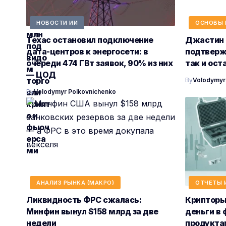
НОВОСТИ ИИ
ОСНОВЫ 
Техас остановил подключение
Джастин С
дата-центров к энергосети: в
подтверж
очереди 474 ГВт заявок, 90% из них
так и ост
— ЦОД
By
Volodymyr
By
Volodymyr Polkovnichenko
АНАЛИЗ РЫНКА (МАКРО)
ОТЧЕТЫ 
Ликвидность ФРС сжалась:
Крипторын
Минфин вынул $158 млрд за две
деньги в 
недели
продукта