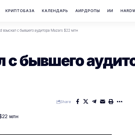
КРИПТОБАЗА
КАЛЕНДАРЬ
АИРДРОПЫ
ИИ
HARD
d взыскал с бывшего аудитора Mazars $22 млн
л с бывшего аудит
Share