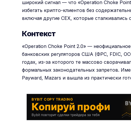
широкий сигнал — что «Operation Choke Poin
избегать крипто-клиентов без содержательн
включая другие CEX, которые сталкивались 
Контекст
«Operation Choke Point 2.0» — неофициальн
банковских регуляторов США (ФРС, FDIC, OCC
годах, из-за которого те массово сворачива
формальных законодательных запретов. Имен
Payward, Mazars и вышла из практически гот
BYBIT COPY TRADING
Копируй профи
Bybit повторит сделки трейдера за тебя