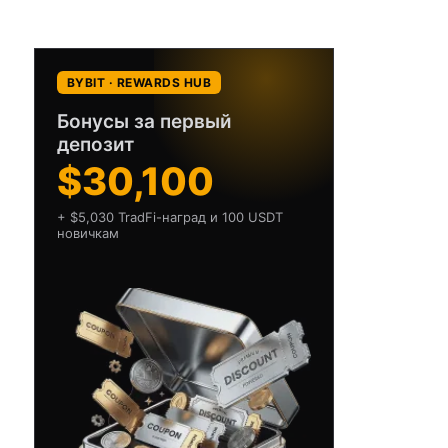
BYBIT · REWARDS HUB
Бонусы за первый
депозит
$30,100
+ $5,030 TradFi-наград и 100 USDT
новичкам