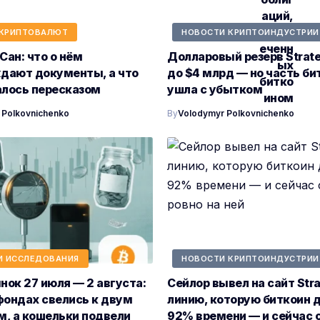
КРИПТОВАЛЮТ
НОВОСТИ КРИПТОИНДУСТРИИ
ан: что о нём
Долларовый резерв Strat
дают документы, а что
до $4 млрд — но часть би
алось пересказом
ушла с убытком
 Polkovnichenko
By
Volodymyr Polkovnichenko
И ИССЛЕДОВАНИЯ
НОВОСТИ КРИПТОИНДУСТРИИ
ок 27 июля — 2 августа:
Сейлор вывел на сайт Str
фондах свелись к двум
линию, которую биткоин 
м, а кошельки подвели
92% времени — и сейчас 