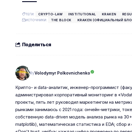
ТЕГИ:
CRYPTO-LAW
INSTITUTIONAL
KRAKEN
REGU
ИСТОЧНИКИ:
THE BLOCK
KRAKEN (ОФИЦИАЛЬНЫЙ БЛО
Поделиться
Volodymyr Polkovnichenko
By
Крипто- и data-аналитик, инженер-программист (факу
администрировал корпоративный мониторинг в «Vodaf
проекты, пять лет руководил маркетингом на метрик
рынками занимаюсь с 2021 года: ончейн-метрики, то
собственную data-driven модель анализа рынка на 30+
matplotlib), математическая статистика и EDA; сбор
«Don't trust, verify»: каждая цифра проверена по пе