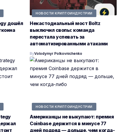
НОВОСТИ КРИПТОИНДУСТРИИ
egy дошёл
Некастодиальный мост Boltz
ткоина
выключил свопы: команда
перестала успевать за
автоматизированными атаками
By
Volodymyr Polkovnichenko
НОВОСТИ КРИПТОИНДУСТРИИ
ategy
Американцы не выкупают: премия
держал
Coinbase держится в минусе 77
стоит
дней подряд — дольше, чем когда-