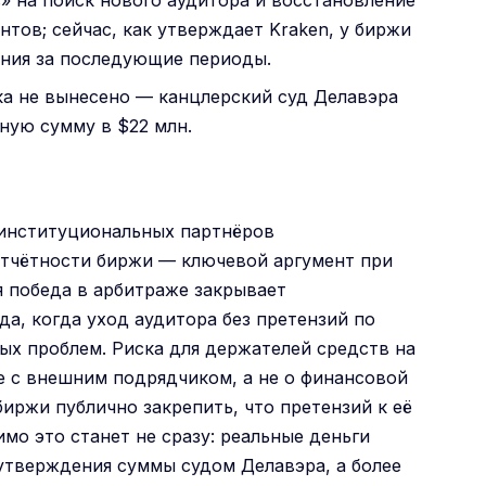
» на поиск нового аудитора и восстановление
нтов; сейчас, как утверждает Kraken, у биржи
ения за последующие периоды.
ка не вынесено — канцлерский суд Делавэра
ную сумму в $22 млн.
 институциональных партнёров
отчётности биржи — ключевой аргумент при
 победа в арбитраже закрывает
да, когда уход аудитора без претензий по
тых проблем. Риска для держателей средств на
е с внешним подрядчиком, а не о финансовой
биржи публично закрепить, что претензий к её
мо это станет не сразу: реальные деньги
утверждения суммы судом Делавэра, а более