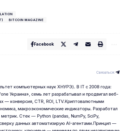
LATION
Г)
BITCOIN MAGAZINE
Facebook
Связаться:
льтет компьютерных наук ХНУРЭ). В IT с 2008 года:
one Украина», семь лет разрабатывал и продвигал веб-
ах — конверсия, CTR, ROI, LTV.Криптовалютными
кеномика, макроэкономические индикаторы. Разработал
 метрик. Стек — Python (pandas, NumPy, SciPy,
 и сверку данных автоматизирую AI-агентами.Принцип —
рвоисточнику, ключевые — минимум по двум независимым;