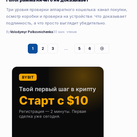
Три уровня проверки аппаратного кошелька: канал покупки,
осмотр коробки и проверка на устройстве. Что доказывает
подлинность, а что просто выглядит убедительно.
By
Volodymyr Polkovnichenko
30 мин. чтения
1
2
3
…
5
6
BYBIT
Твой первый шаг в крипту
Старт с $10
Регистрация — 2 минуты. Первая
сделка уже сегодня.