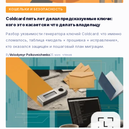
КОШЕЛЬКИ И БЕЗОПАСНОСТЬ
Coldcard пять лет делал предсказуемые ключи:
кого это касается и что делать владельцу
Разбор уязвимости генератора ключей Coldcard: что именно
сломалось, таблица «модель × прошивка × исправление»,
кто оказался защищён и пошаговый план миграции.
By
Volodymyr Polkovnichenko
25 мин. чтения