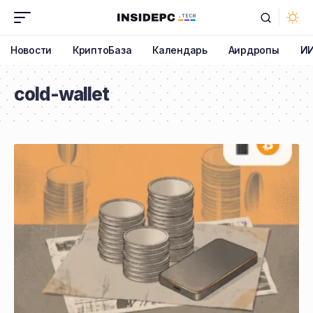
Новости
КриптоБаза
Календарь
Аирдропы
И
cold-wallet