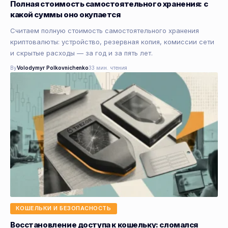
Полная стоимость самостоятельного хранения: с
какой суммы оно окупается
Считаем полную стоимость самостоятельного хранения
криптовалюты: устройство, резервная копия, комиссии сети
и скрытые расходы — за год и за пять лет.
By
Volodymyr Polkovnichenko
33 мин. чтения
КОШЕЛЬКИ И БЕЗОПАСНОСТЬ
Восстановление доступа к кошельку: сломался