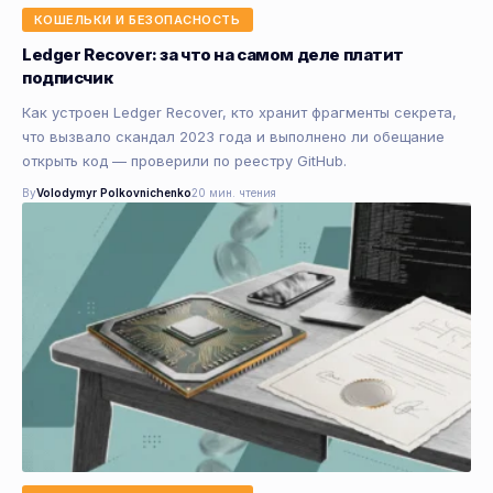
КОШЕЛЬКИ И БЕЗОПАСНОСТЬ
Ledger Recover: за что на самом деле платит
подписчик
Как устроен Ledger Recover, кто хранит фрагменты секрета,
что вызвало скандал 2023 года и выполнено ли обещание
открыть код — проверили по реестру GitHub.
By
Volodymyr Polkovnichenko
20 мин. чтения