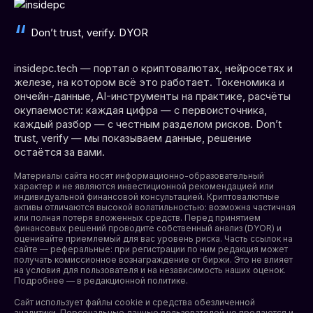
Don’t trust, verify. DYOR
insidepc.tech — портал о криптовалютах, нейросетях и
железе, на котором всё это работает. Токеномика и
ончейн-данные, AI-инструменты на практике, расчёты
окупаемости: каждая цифра — с первоисточника,
каждый разбор — с честным разделом рисков. Don’t
trust, verify — мы показываем данные, решение
остаётся за вами.
Материалы сайта носят информационно-образовательный
характер и не являются инвестиционной рекомендацией или
индивидуальной финансовой консультацией. Криптовалютные
активы отличаются высокой волатильностью: возможна частичная
или полная потеря вложенных средств. Перед принятием
финансовых решений проводите собственный анализ (DYOR) и
оценивайте приемлемый для вас уровень риска. Часть ссылок на
сайте — реферальные: при регистрации по ним редакция может
получать комиссионное вознаграждение от биржи. Это не влияет
на условия для пользователя и на независимость наших оценок.
Подробнее — в редакционной политике.
Сайт использует файлы cookie и средства обезличенной
аналитики. Персональные данные пользователей не продаются и