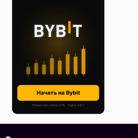
Начать на Bybit
Комиссия спота 0,1% · торги 24/7