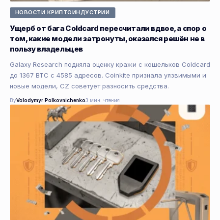
НОВОСТИ КРИПТОИНДУСТРИИ
Ущерб от бага Coldcard пересчитали вдвое, а спор о
том, какие модели затронуты, оказался решён не в
пользу владельцев
Galaxy Research подняла оценку кражи с кошельков Coldcard
до 1367 BTC с 4585 адресов. Coinkite признала уязвимыми и
новые модели, CZ советует разносить средства.
By
Volodymyr Polkovnichenko
3 мин. чтения