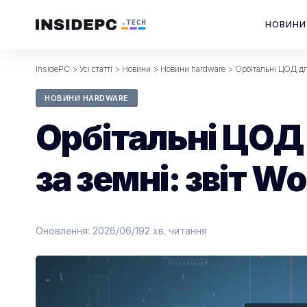
НОВИНИ
InsidePC
>
Усі статті
>
Новини
>
Новини hardware
>
Орбітальні ЦОД для
НОВИНИ HARDWARE
Орбітальні ЦОД 
за земні: звіт 
Оновлення: 2026/06/19
2 хв. читання