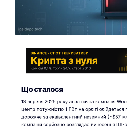
BINANCE · СПОТ І ДЕРИВАТИВИ
Крипта з нуля
Комісія 0,1%, торги 24/7, старт з $10
Що сталося
18 червня 2026 року аналітична компанія Woo
центр потужністю 1 ГВт на орбіті обійдеться
дорожче за еквівалентний наземний (~$57 мл
компаній серйозно розглядає винесення ШІ-о