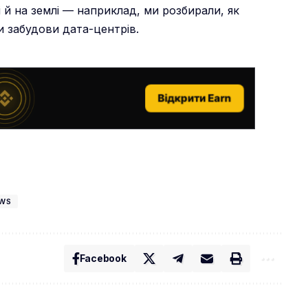
і й на землі — наприклад, ми
розбирали
, як
и забудови дата-центрів.
Відкрити Earn
WS
Facebook