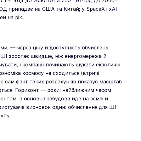
0 ТВт·год до 2030-го і 3 700 ТВт·год до 2040-
ОД припадає на США та Китай; у SpaceX і xAI
й на рік.
ами, — через ціну й доступність обчислень.
ля ШІ зростає швидше, ніж енергомережа й
чувати, і компанії починають шукати екзотичні
кономіка космосу не сходиться (втричі
ле сам факт таких розрахунків показує масштаб
ється. Горизонт — роки: найближчим часом
нтом, а основна забудова йде на землі й
ористувача висновок один: обчислення для ШІ
уть.