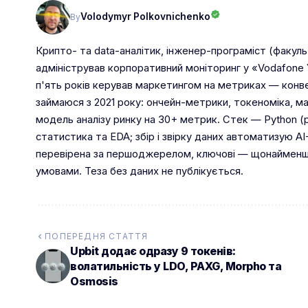
Volodymyr Polkovnichenko
By
Крипто- та data-аналітик, інженер-програміст (факуль
адміністрував корпоративний моніторинг у «Vodafone У
п'ять років керував маркетингом на метриках — конв
займаюся з 2021 року: ончейн-метрики, токеноміка, ма
модель аналізу ринку на 30+ метрик. Стек — Python (p
статистика та EDA; збір і звірку даних автоматизую AI
перевірена за першоджерелом, ключові — щонайменше
умовами. Теза без даних не публікується.
ПОПЕРЕДНЯ СТАТТЯ
Upbit додає одразу 9 токенів:
волатильність у LDO, PAXG, Morpho та
Osmosis