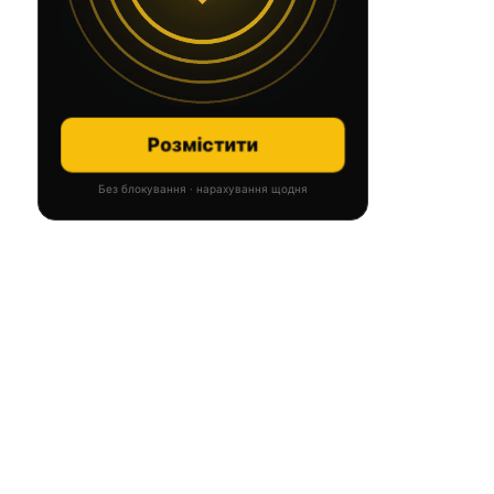
Розмістити
Без блокування · нарахування щодня