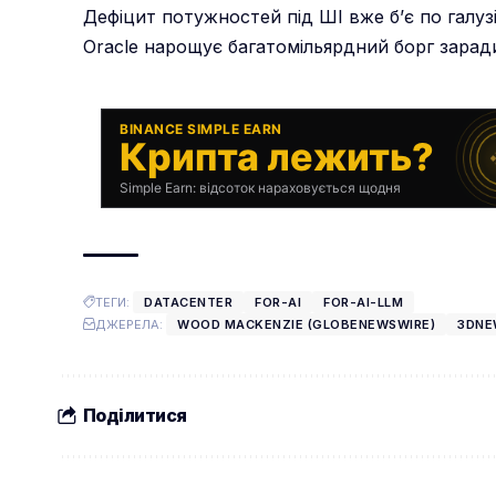
Дефіцит потужностей під ШІ вже б’є по галуз
Oracle нарощує багатомільярдний борг зарад
BINANCE SIMPLE EARN
Крипта лежить?
Simple Earn: відсоток нараховується щодня
ТЕГИ:
DATACENTER
FOR-AI
FOR-AI-LLM
ДЖЕРЕЛА:
WOOD MACKENZIE (GLOBENEWSWIRE)
3DNE
Поділитися