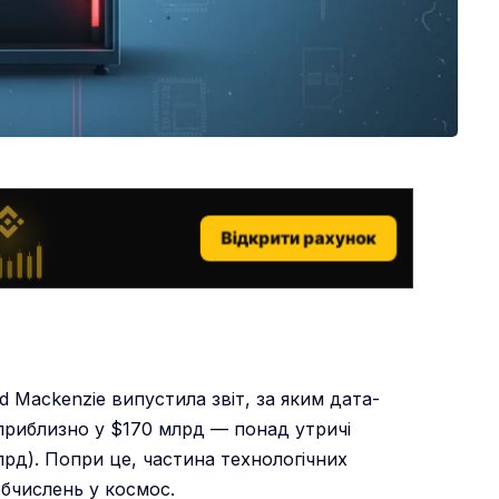
Відкрити рахунок
d Mackenzie випустила звіт, за яким дата-
 приблизно у $170 млрд — понад утричі
рд). Попри це, частина технологічних
бчислень у космос.