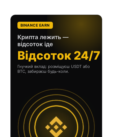
BINANCE EARN
Крипта лежить —
відсоток іде
Відсоток 24/7
Гнучкий вклад: розміщуєш USDT або
BTC, забираєш будь-коли.