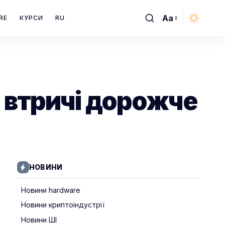
Aa
RE
КУРСИ
RU
Font
Resizer
 втричі дорожче
НОВИНИ
Новини hardware
Новини криптоіндустрії
Новини ШІ