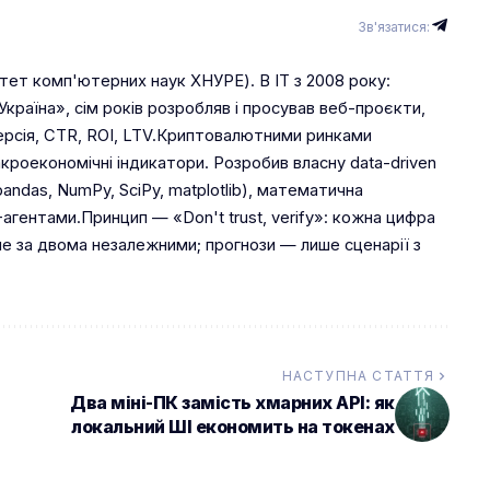
Зв'язатися:
тет комп'ютерних наук ХНУРЕ). В IT з 2008 року:
країна», сім років розробляв і просував веб-проєкти,
ерсія, CTR, ROI, LTV.Криптовалютними ринками
кроекономічні індикатори. Розробив власну data-driven
andas, NumPy, SciPy, matplotlib), математична
-агентами.Принцип — «Don't trust, verify»: кожна цифра
 за двома незалежними; прогнози — лише сценарії з
НАСТУПНА СТАТТЯ
Два міні-ПК замість хмарних API: як
локальний ШІ економить на токенах