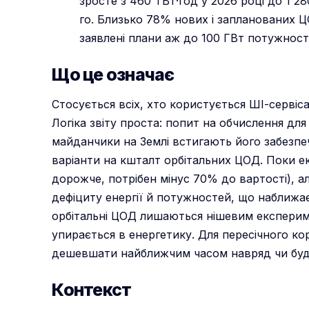
зросте з 460 ТВт·год у 2026 році до 1 28
го. Близько 78% нових і запланованих Ц
заявлені плани аж до 100 ГВт потужносте
Що це означає
Стосується всіх, хто користується ШІ-сервіс
Логіка звіту проста: попит на обчислення д
майданчики на Землі встигають його забезпе
варіанти на кшталт орбітальних ЦОД. Поки е
дорожче, потрібен мінус 70% до вартості), а
дефіциту енергії й потужностей, що наближа
орбітальні ЦОД лишаються нішевим експериме
упирається в енергетику. Для пересічного к
дешевшати найближчим часом навряд чи буд
Контекст