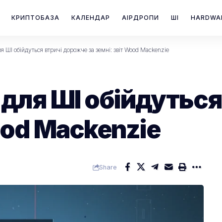
КРИПТОБАЗА
КАЛЕНДАР
АІРДРОПИ
ШІ
HARDWA
 ШІ обійдуться втричі дорожче за земні: звіт Wood Mackenzie
для ШІ обійдуться
Wood Mackenzie
Share