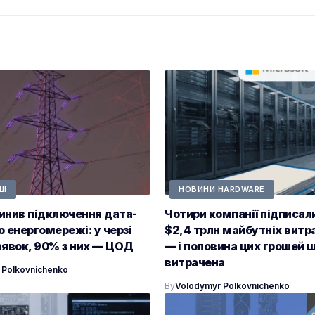
ШІ
НОВИНИ HARDWARE
инив підключення дата-
Чотири компанії підписал
о енергомережі: у черзі
$2,4 трлн майбутніх витра
аявок, 90% з них — ЦОД
— і половина цих грошей 
витрачена
 Polkovnichenko
By
Volodymyr Polkovnichenko