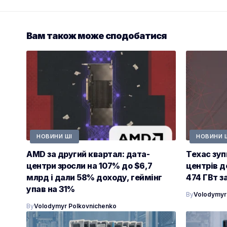
Вам також може сподобатися
НОВИНИ ШІ
НОВИНИ 
AMD за другий квартал: дата-
Техас зуп
центри зросли на 107% до $6,7
центрів д
млрд і дали 58% доходу, геймінг
474 ГВт з
упав на 31%
By
Volodymyr
By
Volodymyr Polkovnichenko