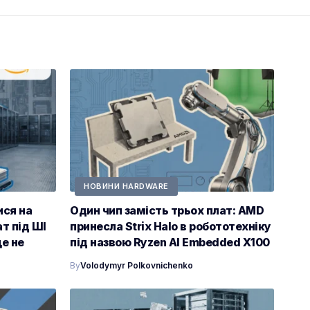
НОВИНИ HARDWARE
ися на
Один чип замість трьох плат: AMD
т під ШІ
принесла Strix Halo в робототехніку
ще не
під назвою Ryzen AI Embedded X100
By
Volodymyr Polkovnichenko