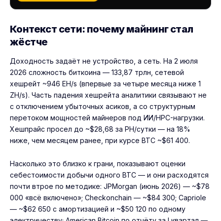
Контекст сети: почему майнинг стал
жёстче
Доходность задаёт не устройство, а сеть. На 2 июля
2026 сложность биткоина — 133,87 трлн, сетевой
хешрейт ~946 EH/s (впервые за четыре месяца ниже 1
ZH/s). Часть падения хешрейта аналитики связывают не
с отключением убыточных асиков, а со структурным
перетоком мощностей майнеров под ИИ/HPC-нагрузки.
Хешпрайс просел до ~$28,68 за PH/сутки — на 18%
ниже, чем месяцем ранее, при курсе BTC ~$61 400.
Насколько это близко к грани, показывают оценки
себестоимости добычи одного BTC — и они расходятся
почти втрое по методике: JPMorgan (июнь 2026) — ~$78
000 «всё включено»; Checkonchain — ~$84 300; Capriole
— ~$62 650 с амортизацией и ~$50 120 по одному
электричеству; American Bitcoin по отчёту за I квартал —