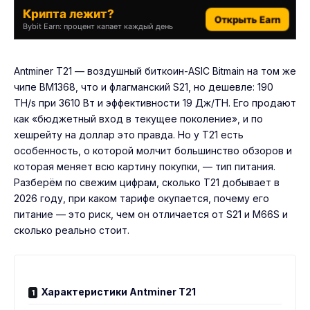
Крипта лежит?
Открыть Earn
Bybit Earn: процент капает каждый день
Antminer T21 — воздушный биткоин-ASIC Bitmain на том же
чипе BM1368, что и флагманский S21, но дешевле: 190
TH/s при 3610 Вт и эффективности 19 Дж/TH. Его продают
как «бюджетный вход в текущее поколение», и по
хешрейту на доллар это правда. Но у T21 есть
особенность, о которой молчит большинство обзоров и
которая меняет всю картину покупки, — тип питания.
Разберём по свежим цифрам, сколько T21 добывает в
2026 году, при каком тарифе окупается, почему его
питание — это риск, чем он отличается от S21 и M66S и
сколько реально стоит.
Характеристики Antminer T21