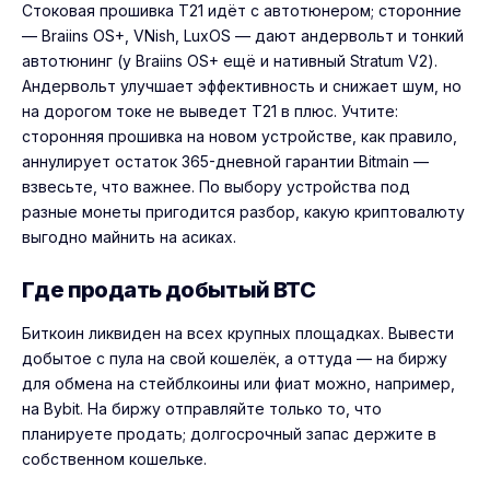
Стоковая прошивка T21 идёт с автотюнером; сторонние
— Braiins OS+, VNish, LuxOS — дают андервольт и тонкий
автотюнинг (у Braiins OS+ ещё и нативный Stratum V2).
Андервольт улучшает эффективность и снижает шум, но
на дорогом токе не выведет T21 в плюс. Учтите:
сторонняя прошивка на новом устройстве, как правило,
аннулирует остаток 365-дневной гарантии Bitmain —
взвесьте, что важнее. По выбору устройства под
разные монеты пригодится разбор,
какую криптовалюту
выгодно майнить на асиках
.
Где продать добытый BTC
Биткоин ликвиден на всех крупных площадках. Вывести
добытое с пула на свой кошелёк, а оттуда — на биржу
для обмена на стейблкоины или фиат можно, например,
на
Bybit
. На биржу отправляйте только то, что
планируете продать; долгосрочный запас держите в
собственном кошельке.