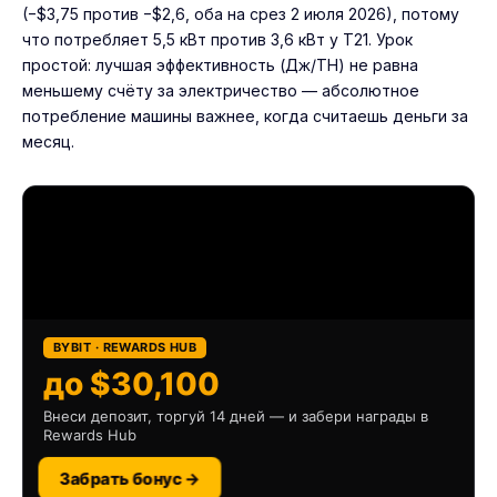
(−$3,75 против −$2,6, оба на срез 2 июля 2026), потому
что потребляет 5,5 кВт против 3,6 кВт у T21. Урок
простой: лучшая эффективность (Дж/TH) не равна
меньшему счёту за электричество — абсолютное
потребление машины важнее, когда считаешь деньги за
месяц.
BYBIT · REWARDS HUB
до $30,100
Внеси депозит, торгуй 14 дней — и забери награды в
Rewards Hub
Забрать бонус →