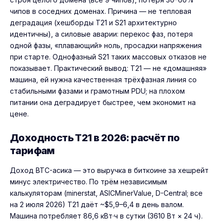
чипов в соседних доменах. Причина — не тепловая
деградация (хешборды T21 и S21 архитектурно
идентичны), а силовые аварии: перекос фаз, потеря
одной фазы, «плавающий» ноль, просадки напряжения
при старте. Однофазный S21 таких массовых отказов не
показывает. Практический вывод: T21 — не «домашняя»
машина, ей нужна качественная трёхфазная линия со
стабильными фазами и грамотным PDU; на плохом
питании она деградирует быстрее, чем экономит на
цене.
Доходность T21 в 2026: расчёт по
тарифам
Доход BTC-асика — это выручка в биткоине за хешрейт
минус электричество. По трём независимым
калькуляторам (minerstat, ASICMinerValue, D-Central; все
на 2 июля 2026) T21 даёт ~$5,9–6,4 в день валом.
Машина потребляет 86,6 кВт·ч в сутки (3610 Вт × 24 ч).