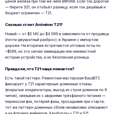
ценой железа при том же чипе BM1368. Если ток дорогой
— берите S21, он отобьёт разницу; если ток дешёвый и
бюджет ограничен — T21.
Сколько стоит Antminer T21?
Новый — от $2 140 до $4 099 в зависимости от продавца
(почти двукратный разброс); в Украине с импортом
дороже. На вторичке встречаются оптовые лоты по
~$599, но это сигнал ликвидации или неизвестной
истории устройства, а не безопасная розница.
Правда ли, что T21 чаще ломается?
Есть такой паттерн. Ремонтная мастерская BazaBTC
фиксирует у T21 характерные доменные отказы
(вскрытые конденсаторы, выход из строя доменов по 9
чипов), связывая их с авариями трёхфазного питания —
перекосом фаз, потерей фазы, просадками при старте;
тот же паттерн доменных сбоев независимо описывают
и на форумах майнеров. Хешборды у T21 и S21