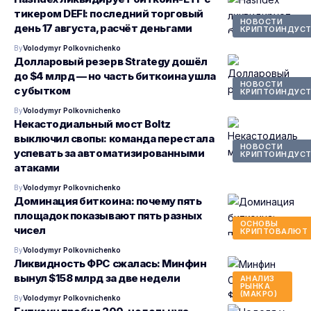
тикером DEFI: последний торговый
НОВОСТИ
день 17 августа, расчёт деньгами
КРИПТОИНДУСТ
By
Volodymyr Polkovnichenko
Долларовый резерв Strategy дошёл
до $4 млрд — но часть биткоина ушла
НОВОСТИ
с убытком
КРИПТОИНДУСТ
By
Volodymyr Polkovnichenko
Некастодиальный мост Boltz
выключил свопы: команда перестала
НОВОСТИ
успевать за автоматизированными
КРИПТОИНДУСТ
атаками
By
Volodymyr Polkovnichenko
Доминация биткоина: почему пять
площадок показывают пять разных
ОСНОВЫ
чисел
КРИПТОВАЛЮТ
By
Volodymyr Polkovnichenko
Ликвидность ФРС сжалась: Минфин
вынул $158 млрд за две недели
АНАЛИЗ
РЫНКА
(МАКРО)
By
Volodymyr Polkovnichenko