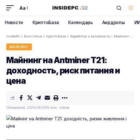
Aa
Font
Resizer
Новости
КриптоБаза
Календарь
Аирдропы
И
InsidePC
>
Все статьи
>
КриптоБаза
>
Заработок и активности
>
Майнинг
>
Май
МАЙНИНГ
Майнинг на Antminer T21:
доходность, риск питания и
цена
Обновление: 2026/08/06
15 мин. чтения