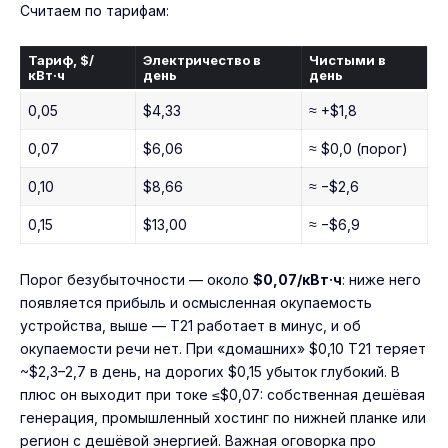
Считаем по тарифам:
Тариф, $/
Электричество в
Чистыми в
кВт·ч
день
день
0,05
$4,33
≈ +$1,8
0,07
$6,06
≈ $0,0 (порог)
0,10
$8,66
≈ −$2,6
0,15
$13,00
≈ −$6,9
Порог безубыточности — около
$0,07/кВт·ч
: ниже него
появляется прибыль и осмысленная окупаемость
устройства, выше — T21 работает в минус, и об
окупаемости речи нет. При «домашних» $0,10 T21 теряет
~$2,3–2,7 в день, на дорогих $0,15 убыток глубокий. В
плюс он выходит при токе ≤$0,07: собственная дешёвая
генерация, промышленный хостинг по нижней планке или
регион с дешёвой энергией. Важная оговорка про