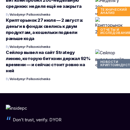
Биткоин пробил 200-недельную
среднюю: неделя ещё не закрыта
ТЕХНИЧЕСКИЙ
АНАЛИЗ
By
Volodymyr Polkovnichenko
Крипторынок 27 июля — 2 августа:
деньги в фондах свелись к двум
ОТЧЕТЫ И
продуктам, а кошельки подвели
ИССЛЕДОВАНИ
раньше кода
By
Volodymyr Polkovnichenko
Сейлор вывел на сайт Strategy
линию, которую биткоин держал 92%
НОВОСТИ
времени — и сейчас стоит ровно на
КРИПТОИНДУСТ
ней
By
Volodymyr Polkovnichenko
Don’t trust, verify. DYOR