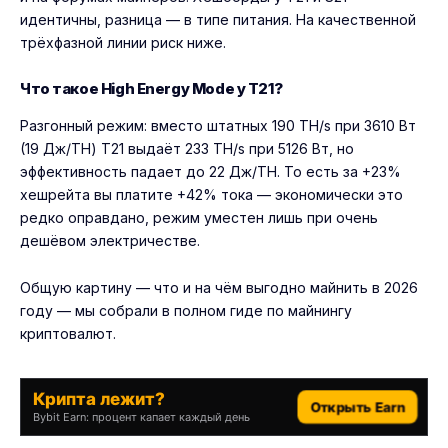
идентичны, разница — в типе питания. На качественной
трёхфазной линии риск ниже.
Что такое High Energy Mode у T21?
Разгонный режим: вместо штатных 190 TH/s при 3610 Вт
(19 Дж/TH) T21 выдаёт 233 TH/s при 5126 Вт, но
эффективность падает до 22 Дж/TH. То есть за +23%
хешрейта вы платите +42% тока — экономически это
редко оправдано, режим уместен лишь при очень
дешёвом электричестве.
Общую картину — что и на чём выгодно майнить в 2026
году — мы собрали в
полном гиде по майнингу
криптовалют
.
Крипта лежит?
Открыть Earn
Bybit Earn: процент капает каждый день