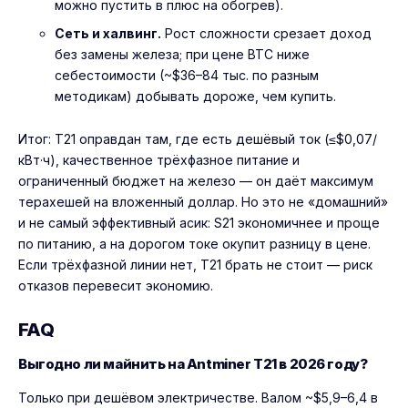
можно пустить в плюс на обогрев).
Сеть и халвинг.
Рост сложности срезает доход
без замены железа; при цене BTC ниже
себестоимости (~$36–84 тыс. по разным
методикам) добывать дороже, чем купить.
Итог: T21 оправдан там, где есть дешёвый ток (≤$0,07/
кВт·ч), качественное трёхфазное питание и
ограниченный бюджет на железо — он даёт максимум
терахешей на вложенный доллар. Но это не «домашний»
и не самый эффективный асик: S21 экономичнее и проще
по питанию, а на дорогом токе окупит разницу в цене.
Если трёхфазной линии нет, T21 брать не стоит — риск
отказов перевесит экономию.
FAQ
Выгодно ли майнить на Antminer T21 в 2026 году?
Только при дешёвом электричестве. Валом ~$5,9–6,4 в