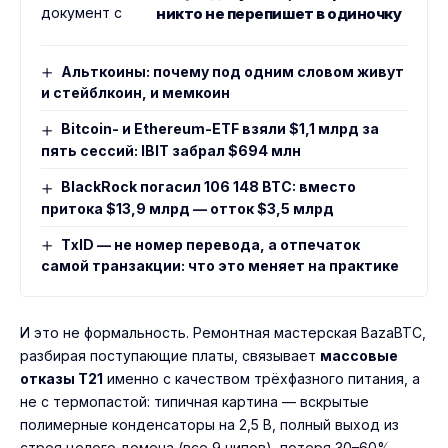
никто не перепишет в одиночку
Альткоины: почему под одним словом живут
и стейблкоин, и мемкоин
Bitcoin- и Ethereum-ETF взяли $1,1 млрд за
пять сессий: IBIT забрал $694 млн
BlackRock погасил 106 148 BTC: вместо
притока $13,9 млрд — отток $3,5 млрд
TxID — не номер перевода, а отпечаток
самой транзакции: что это меняет на практике
И это не формальность. Ремонтная мастерская BazaBTC,
разбирая поступающие платы, связывает
массовые
отказы T21
именно с качеством трёхфазного питания, а
не с термопастой: типичная картина — вскрытые
полимерные конденсаторы на 2,5 В, полный выход из
строя целого домена (все 9 чипов), потеря 30–60%