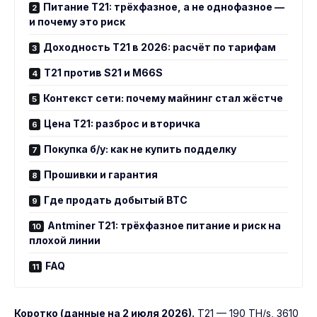
Питание T21: трёхфазное, а не однофазное —
и почему это риск
Доходность T21 в 2026: расчёт по тарифам
T21 против S21 и M66S
Контекст сети: почему майнинг стал жёстче
Цена T21: разброс и вторичка
Покупка б/у: как не купить подделку
Прошивки и гарантия
Где продать добытый BTC
Antminer T21: трёхфазное питание и риск на
плохой линии
FAQ
Коротко (данные на 2 июля 2026).
T21 — 190 TH/s, 3610