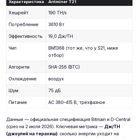
Характеристика
Antminer T21
Хешрейт
190 TH/s
Потребление
3610 Вт
Эффективность
19,0 Дж/TH
Чип
BM1368 (тот же, что у S21, ниже
отбор)
Алгоритм
SHA-256 (BTC)
Охлаждение
воздух
Шум
75 дБ
Питание
AC 380–415 В, трёхфазное
Данные — официальная спецификация Bitmain и D-Central
(срез на 2 июля 2026). Ключевая метрика —
Дж/TH
(джоулей на терахеш)
: сколько энергии уходит на