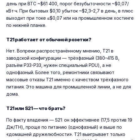
день при BTC ~$61 400, порог безубыточности ~$0,07/
кВт·ч. При бытовых $0,10 убыток ~$2,3–2,7 в день, в плюс
выходит при токе ≤$0,07 или на промышленном хостинге
по нижней планке.
T21 работает от обычной розетки?
Нет. Вопреки распространённому мнению, T21 в
заводской конфигурации — трёхфазный (380–415 В,
разъём P33-P33, нужен специальный PDU), а не
однофазный. Более того, ремонтники связывают
массовые отказы T21 именно с качеством трёхфазного
питания. Это машина для промышленной линии, а не для
дома.
T21 или S21 — что брать?
По факту владения — S21: он эффективнее (17,5 против 19
Дж/TH), проще по питанию (однофазный) и выше по
«домашней дружелюбности». T21 выигрывает только