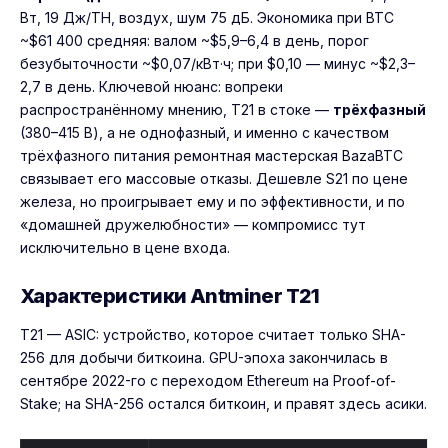
Вт, 19 Дж/TH, воздух, шум 75 дБ. Экономика при BTC
~$61 400 средняя: валом ~$5,9–6,4 в день, порог
безубыточности ~$0,07/кВт·ч; при $0,10 — минус ~$2,3–
2,7 в день. Ключевой нюанс: вопреки
распространённому мнению, T21 в стоке —
трёхфазный
(380–415 В), а не однофазный, и именно с качеством
трёхфазного питания ремонтная мастерская BazaBTC
связывает его массовые отказы. Дешевле S21 по цене
железа, но проигрывает ему и по эффективности, и по
«домашней дружелюбности» — компромисс тут
исключительно в цене входа.
Характеристики Antminer T21
T21 — ASIC: устройство, которое считает только SHA-
256 для добычи биткоина. GPU-эпоха закончилась в
сентябре 2022-го с переходом Ethereum на Proof-of-
Stake; на SHA-256 остался биткоин, и правят здесь асики.