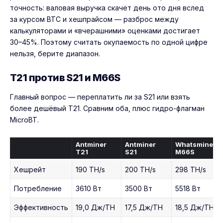
точность: валовая выручка скачет день ото дня вслед
за курсом BTC и хешпрайсом — разброс между
калькуляторами и «вчерашними» оценками достигает
30–45%. Поэтому считать окупаемость по одной цифре
нельзя, берите диапазон.
T21 против S21 и M66S
Главный вопрос — переплатить ли за
S21
или взять
более дешёвый T21. Сравним оба, плюс гидро-флагман
MicroBT.
Antminer
Antminer
Whatsminer
T21
S21
M66S
Хешрейт
190 TH/s
200 TH/s
298 TH/s
Потребление
3610 Вт
3500 Вт
5518 Вт
Эффективность
19,0 Дж/TH
17,5 Дж/TH
18,5 Дж/TH