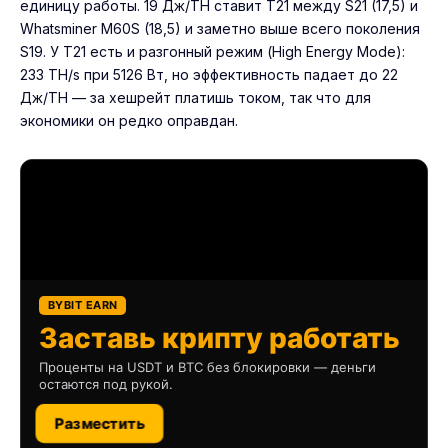
единицу работы. 19 Дж/TH ставит T21 между S21 (17,5) и
Whatsminer M60S
(18,5) и заметно выше всего поколения
S19. У T21 есть и разгонный режим (High Energy Mode):
233 TH/s при 5126 Вт, но эффективность падает до 22
Дж/TH — за хешрейт платишь током, так что для
экономики он редко оправдан.
BYBIT EARN
Заставь крипту работать
Проценты на USDT и BTC без блокировки — деньги
остаются под рукой.
Разместить