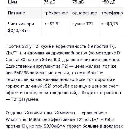
Шум
75 дБ
75 дБ
~50 дБ
Питание
трёхфазное
однофазное
трёхфазное
Чистыми при
≈ −$2,6
лучше T21
≈ −$3,75
$0,10/кВт·ч
Против S21 у T21 хуже и эффективность (19 против 17,5
Дж/TH), и «домашняя дружелюбность» (по методике D-
Central 30 против 36 из 100), да ещё и питание сложнее.
Единственный аргумент за T21 — цена железа: тот же
чип BM1368 за меньшие деньги, то есть больше
терахешей на вложенный доллар. Если ток дорогой и
горизонт длинный, S21 отобьёт разницу в цене за счёт
эффективности; если ток дешёвый, а бюджет ограничен
— T21 разумнее.
Отдельный поучительный момент — сравнение с
Whatsminer M66S: он эффективнее T21 по Дж/TH (18,5
против 19), но при $0,10/кВт·ч теряет
больше
в долларах