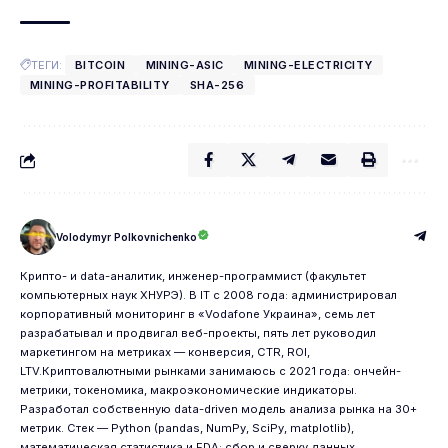
ТЕГИ:
BITCOIN
MINING-ASIC
MINING-ELECTRICITY
MINING-PROFITABILITY
SHA-256
Volodymyr Polkovnichenko
Крипто- и data-аналитик, инженер-программист (факультет
компьютерных наук ХНУРЭ). В IT с 2008 года: администрировал
корпоративный мониторинг в «Vodafone Украина», семь лет
разрабатывал и продвигал веб-проекты, пять лет руководил
маркетингом на метриках — конверсия, CTR, ROI,
LTV.Криптовалютными рынками занимаюсь с 2021 года: ончейн-
метрики, токеномика, макроэкономические индикаторы.
Разработал собственную data-driven модель анализа рынка на 30+
метрик. Стек — Python (pandas, NumPy, SciPy, matplotlib),
математическая статистика и EDA; сбор и сверку данных