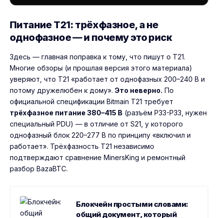
Питание T21: трёхфазное, а не
однофазное — и почему это риск
Здесь — главная поправка к тому, что пишут о T21.
Многие обзоры (и прошлая версия этого материала)
уверяют, что T21 «работает от однофазных 200–240 В и
потому дружелюбен к дому».
Это неверно.
По
официальной спецификации Bitmain T21 требует
трёхфазное питание 380–415 В
(разъём P33-P33, нужен
специальный PDU) — в отличие от S21, у которого
однофазный блок 220–277 В по принципу «включил и
работает». Трёхфазность T21 независимо
подтверждают сравнение MinersKing и ремонтный
разбор BazaBTC.
Блокчейн простыми словами:
общий документ, который