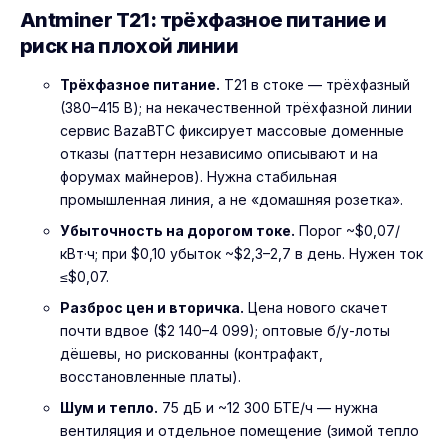
Antminer T21: трёхфазное питание и
риск на плохой линии
Трёхфазное питание.
T21 в стоке — трёхфазный
(380–415 В); на некачественной трёхфазной линии
сервис BazaBTC фиксирует массовые доменные
отказы (паттерн независимо описывают и на
форумах майнеров). Нужна стабильная
промышленная линия, а не «домашняя розетка».
Убыточность на дорогом токе.
Порог ~$0,07/
кВт·ч; при $0,10 убыток ~$2,3–2,7 в день. Нужен ток
≤$0,07.
Разброс цен и вторичка.
Цена нового скачет
почти вдвое ($2 140–4 099); оптовые б/у-лоты
дёшевы, но рискованны (контрафакт,
восстановленные платы).
Шум и тепло.
75 дБ и ~12 300 БТЕ/ч — нужна
вентиляция и отдельное помещение (зимой тепло