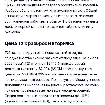
~$36 200 операционных затрат у эффективной компании.
Разброс объясняется тем, что именно считают. Общий
вывод один: маржа тонкая, и в I квартале 2026 около
20% майнеров работали в убыток. По базовой механике
добычи первой монеты пригодится гайд по
майнингу
биткоина
.
Цена T21: разброс и вторичка
T21 позиционируется как бюджетный вход, но
«бюджетность» сильно зависит от продавца. На 2 июля
2026 новый T21 стоит от $2 140 (minerstat, самый
дешёвый листинг) и $2 394 (ASICMinerValue, «лучшая
цена») до $3 628–4 099 у отдельных маркетплейсов —
почти двукратный разброс. При покупке в Украину к цене
добавляется импортная наценка и растаможка, поэтому
локальная розница заметно выше международной.
Общий фон: цены на асики за год просели до −62%
(оценка Braiins, июнь 2026), так что вход в железо