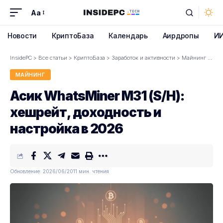
Aa
Font
Resizer
Новости
КриптоБаза
Календарь
Аирдропы
И
InsidePC
>
Все статьи
>
КриптоБаза
>
Заработок и активности
>
Майнинг
>
Аси
МАЙНИНГ
Асик WhatsMiner M31 (S/H):
хешрейт, доходность и
настройка в 2026
Обновление: 2026/06/20
11 мин. чтения