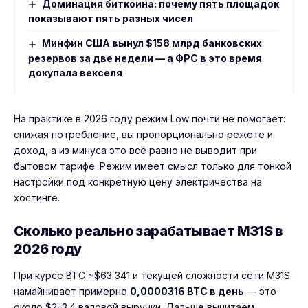
Доминация биткоина: почему пять площадок
показывают пять разных чисел
Минфин США вынул $158 млрд банковских
резервов за две недели — а ФРС в это время
докупала векселя
На практике в 2026 году режим Low почти не помогает:
снижая потребление, вы пропорционально режете и
доход, а из минуса это всё равно не выводит при
бытовом тарифе. Режим имеет смысл только для тонкой
настройки под конкретную цену электричества на
хостинге.
Сколько реально зарабатывает M31S в
2026 году
При курсе BTC ~$63 341 и текущей сложности сети M31S
намайнивает примерно
0,0000316 BTC в день
— это
около $2–3.4 валовой выручки. Дальше вычитаем