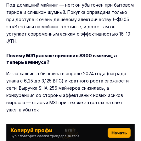
Под домашний майнинг — нет: он убыточен при бытовом
тарифе и слишком шумный. Покупка оправдана только
при доступе к очень дешёвому электричеству (~$0.05
за кВт·ч) или на майнинг-хостинге, и даже там он
уступает современным асикам с эффективностью 16–19
J/TH.
Почему M31 раньше приносил $300 в месяц, а
теперь в минусе?
Из-за халвинга биткоина в апреле 2024 года (награда
упала с 6,25 до 3,125 BTC) и кратного роста сложности
сети. Выручка SHA-256 майнеров снизилась, а
конкуренция со стороны эффективных новых асиков
выросла — старый M31 при тех же затратах на свет
ушёл в убыток.
Копируй профи
Начать
Bybit повторит сделки трейдера за тебя