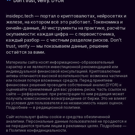
Don’t trust, verify. DYOR
insidepc.tech — портал о криптовалютах, нейросетях и
железе, на котором всё это работает. Токеномика и
ончейн-данные, AI-инструменты на практике, расчёты
окупаемости: каждая цифра — с первоисточника,
каждый разбор — с честным разделом рисков. Don’t
trust, verify — мы показываем данные, решение
остаётся за вами.
Материалы сайта носят информационно-образовательный
характер и не являются инвестиционной рекомендацией или
индивидуальной финансовой консультацией. Криптовалютные
активы отличаются высокой волатильностью: возможна частичная
или полная потеря вложенных средств. Перед принятием
финансовых решений проводите собственный анализ (DYOR) и
оценивайте приемлемый для вас уровень риска. Часть ссылок на
сайте — реферальные: при регистрации по ним редакция может
получать комиссионное вознаграждение от биржи. Это не влияет
на условия для пользователя и на независимость наших оценок.
Подробнее — в редакционной политике.
Сайт использует файлы cookie и средства обезличенной
аналитики. Персональные данные пользователей не продаются и
не передаются третьим лицам в рекламных целях. Подробнее —
в
Политике конфиденциальности
.