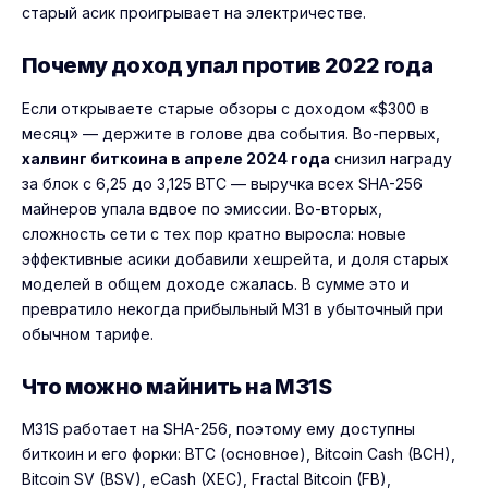
старый асик проигрывает на электричестве.
Почему доход упал против 2022 года
Если открываете старые обзоры с доходом «$300 в
месяц» — держите в голове два события. Во-первых,
халвинг биткоина в апреле 2024 года
снизил награду
за блок с 6,25 до 3,125 BTC — выручка всех SHA-256
майнеров упала вдвое по эмиссии. Во-вторых,
сложность сети с тех пор кратно выросла: новые
эффективные асики добавили хешрейта, и доля старых
моделей в общем доходе сжалась. В сумме это и
превратило некогда прибыльный M31 в убыточный при
обычном тарифе.
Что можно майнить на M31S
M31S работает на SHA-256, поэтому ему доступны
биткоин и его форки: BTC (основное), Bitcoin Cash (BCH),
Bitcoin SV (BSV), eCash (XEC), Fractal Bitcoin (FB),