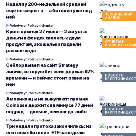
Неделя у 200-недельной средней
ещё не закрыта — а биткоин уже под
ТЕХНИЧЕСКИЙ
ней
АНАЛИЗ
By
Volodymyr Polkovnichenko
Крипторынок 27 июля — 2 августа:
деньги в фондах свелись к двум
ОТЧЕТЫ И
продуктам, а кошельки подвели
ИССЛЕДОВАНИ
раньше кода
By
Volodymyr Polkovnichenko
Сейлор вывел на сайт Strategy
линию, которую биткоин держал 92%
НОВОСТИ
времени — и сейчас стоит ровно на
КРИПТОИНДУСТ
ней
By
Volodymyr Polkovnichenko
Американцы не выкупают: премия
Coinbase держится в минусе 77 дней
НОВОСТИ
подряд — дольше, чем когда-либо
КРИПТОИНДУСТ
By
Volodymyr Polkovnichenko
Три недели притока закончились: из
спотовых биткоин-ETF за неделю