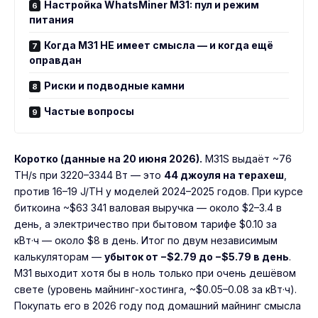
Настройка WhatsMiner M31: пул и режим
питания
Когда M31 НЕ имеет смысла — и когда ещё
оправдан
Риски и подводные камни
Частые вопросы
Коротко (данные на 20 июня 2026).
M31S выдаёт ~76
TH/s при 3220–3344 Вт — это
44 джоуля на терахеш
,
против 16–19 J/TH у моделей 2024–2025 годов. При курсе
биткоина ~$63 341 валовая выручка — около $2–3.4 в
день, а электричество при бытовом тарифе $0.10 за
кВт·ч — около $8 в день. Итог по двум независимым
калькуляторам —
убыток от −$2.79 до −$5.79 в день
.
M31 выходит хотя бы в ноль только при очень дешёвом
свете (уровень майнинг-хостинга, ~$0.05–0.08 за кВт·ч).
Покупать его в 2026 году под домашний майнинг смысла