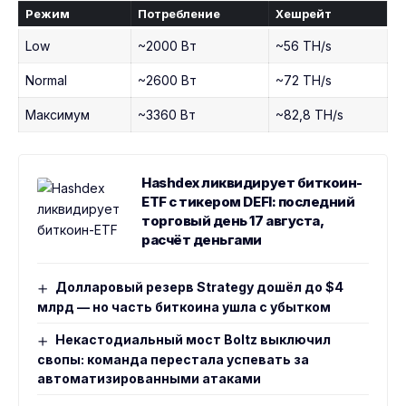
Режим
Потребление
Хешрейт
Low
~2000 Вт
~56 TH/s
Normal
~2600 Вт
~72 TH/s
Максимум
~3360 Вт
~82,8 TH/s
Hashdex ликвидирует биткоин-
ETF с тикером DEFI: последний
торговый день 17 августа,
расчёт деньгами
Долларовый резерв Strategy дошёл до $4
млрд — но часть биткоина ушла с убытком
Некастодиальный мост Boltz выключил
свопы: команда перестала успевать за
автоматизированными атаками