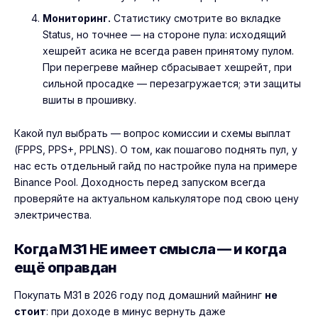
Мониторинг.
Статистику смотрите во вкладке
Status, но точнее — на стороне пула: исходящий
хешрейт асика не всегда равен принятому пулом.
При перегреве майнер сбрасывает хешрейт, при
сильной просадке — перезагружается; эти защиты
вшиты в прошивку.
Какой пул выбрать — вопрос комиссии и схемы выплат
(FPPS, PPS+, PPLNS). О том, как пошагово поднять пул, у
нас есть отдельный гайд
по настройке пула на примере
Binance Pool
. Доходность перед запуском всегда
проверяйте на актуальном калькуляторе под свою цену
электричества.
Когда M31 НЕ имеет смысла — и когда
ещё оправдан
Покупать M31 в 2026 году под домашний майнинг
не
стоит
: при доходе в минус вернуть даже