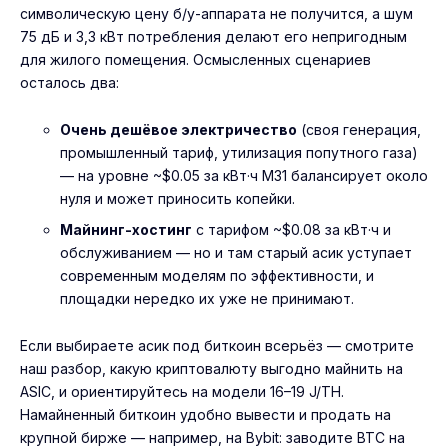
символическую цену б/у-аппарата не получится, а шум
75 дБ и 3,3 кВт потребления делают его непригодным
для жилого помещения. Осмысленных сценариев
осталось два:
Очень дешёвое электричество
(своя генерация,
промышленный тариф, утилизация попутного газа)
— на уровне ~$0.05 за кВт·ч M31 балансирует около
нуля и может приносить копейки.
Майнинг-хостинг
с тарифом ~$0.08 за кВт·ч и
обслуживанием — но и там старый асик уступает
современным моделям по эффективности, и
площадки нередко их уже не принимают.
Если выбираете асик под биткоин всерьёз — смотрите
наш разбор,
какую криптовалюту выгодно майнить на
ASIC
, и ориентируйтесь на модели 16–19 J/TH.
Намайненный биткоин удобно вывести и продать на
крупной бирже — например, на
Bybit
: заводите BTC на