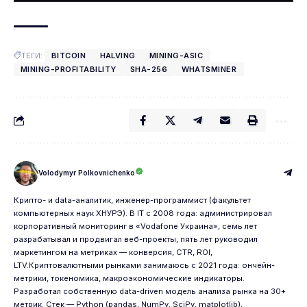
ТЕГИ:
BITCOIN
HALVING
MINING-ASIC
MINING-PROFITABILITY
SHA-256
WHATSMINER
Volodymyr Polkovnichenko
Крипто- и data-аналитик, инженер-программист (факультет
компьютерных наук ХНУРЭ). В IT с 2008 года: администрировал
корпоративный мониторинг в «Vodafone Украина», семь лет
разрабатывал и продвигал веб-проекты, пять лет руководил
маркетингом на метриках — конверсия, CTR, ROI,
LTV.Криптовалютными рынками занимаюсь с 2021 года: ончейн-
метрики, токеномика, макроэкономические индикаторы.
Разработал собственную data-driven модель анализа рынка на 30+
метрик. Стек — Python (pandas, NumPy, SciPy, matplotlib),