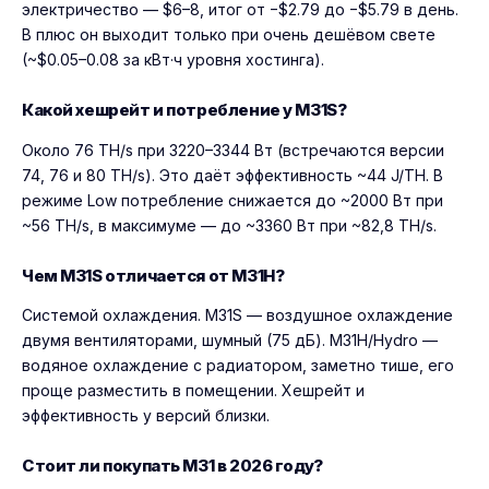
электричество — $6–8, итог от −$2.79 до −$5.79 в день.
В плюс он выходит только при очень дешёвом свете
(~$0.05–0.08 за кВт·ч уровня хостинга).
Какой хешрейт и потребление у M31S?
Около 76 TH/s при 3220–3344 Вт (встречаются версии
74, 76 и 80 TH/s). Это даёт эффективность ~44 J/TH. В
режиме Low потребление снижается до ~2000 Вт при
~56 TH/s, в максимуме — до ~3360 Вт при ~82,8 TH/s.
Чем M31S отличается от M31H?
Системой охлаждения. M31S — воздушное охлаждение
двумя вентиляторами, шумный (75 дБ). M31H/Hydro —
водяное охлаждение с радиатором, заметно тише, его
проще разместить в помещении. Хешрейт и
эффективность у версий близки.
Стоит ли покупать M31 в 2026 году?