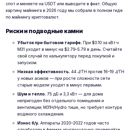
спот и меняете на USDT или выводите в фиат. Общую
картину майнинга в 2026 году мы собрали в
полном гиде
по майнингу криптовалют
.
Риски и подводные камни
Убыток при бытовом тарифе.
При $0.10 за кВт·ч
M31 уходит в минус на $2.79–5.79 в день. Считайте
свой случай по калькулятору перед покупкой и
запуском.
Низкая эффективность.
44 J/TH против 16–19 J/TH
у новых асиков — при росте сложности сети
старые модели уходят в минус первыми.
Шум и тепло.
75 дБ и 3,3 кВт — для дома
непригоден без отдельного помещения и
вентиляции; M31H/Hydro тише, но требует контура
водяного охлаждения.
Износ б/у.
Аппараты 2020–2022 годов часто
отработали в фермах круглосуточно: проверяйте