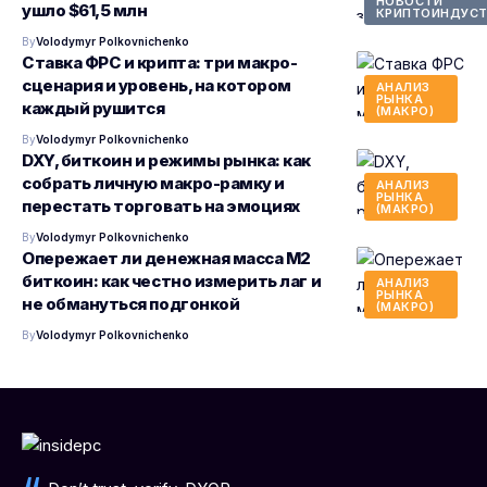
НОВОСТИ
ушло $61,5 млн
КРИПТОИНДУСТ
By
Volodymyr Polkovnichenko
Ставка ФРС и крипта: три макро-
сценария и уровень, на котором
АНАЛИЗ
РЫНКА
каждый рушится
(МАКРО)
By
Volodymyr Polkovnichenko
DXY, биткоин и режимы рынка: как
собрать личную макро-рамку и
АНАЛИЗ
РЫНКА
перестать торговать на эмоциях
(МАКРО)
By
Volodymyr Polkovnichenko
Опережает ли денежная масса M2
биткоин: как честно измерить лаг и
АНАЛИЗ
РЫНКА
не обмануться подгонкой
(МАКРО)
By
Volodymyr Polkovnichenko