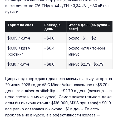
электричество (76 TH/s × 44 J/TH ≈ 3,34 кВт, ~80 кВт·ч в
сутки):
Тариф на свет
Расход в
Итог в день (выручка −
день
свет)
$0.05 / кВт·ч
~$4.0
около −$1…−$2
$0.08 / кВт·ч
~$6.4
около нуля / тонкий
(хостинг)
минус
$0.10 / кВт·ч
~$8.0
минус $2.79…$5.79
Цифры подтверждают два независимых калькулятора на
20 июня 2026 года: ASIC Miner Value показывает −$5.79 в
день, asic-miner-profitability — −$2.79 в день (разница — в
цене света и снимке курса). Самое показательное: даже
если бы биткоин стоил ~$138 000, M31S при тарифе $0.10
всё равно оставался бы около −$1 в день. То есть
проблема не в курсе, а в эффективности железа —