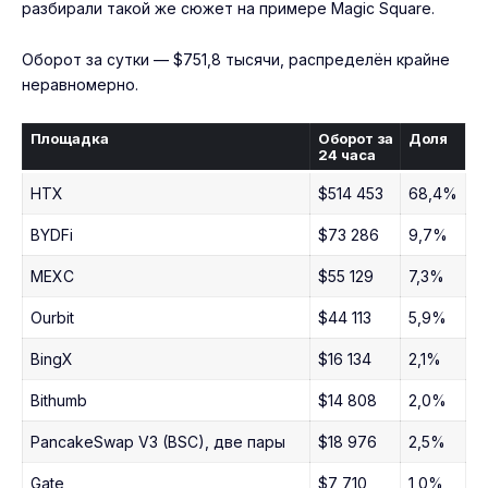
разбирали такой же сюжет на примере
Magic Square
.
Оборот за сутки — $751,8 тысячи, распределён крайне
неравномерно.
Площадка
Оборот за
Доля
24 часа
HTX
$514 453
68,4%
BYDFi
$73 286
9,7%
MEXC
$55 129
7,3%
Ourbit
$44 113
5,9%
BingX
$16 134
2,1%
Bithumb
$14 808
2,0%
PancakeSwap V3 (BSC), две пары
$18 976
2,5%
Gate
$7 710
1,0%