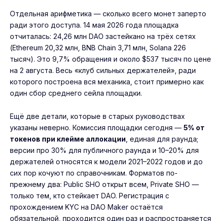
Отдельная арифметика — сколько всего монет заперто
ради этого доступа. 14 мая 2026 года площадка
отчиталась: 24,26 млн DAO застейкано на трёх сетях
(Ethereum 20,32 млн, BNB Chain 3,71 млн, Solana 226
тысяч). Это 9,7% обращения и около $537 тысяч по цене
на 2 августа. Весь «клуб сильных держателей», ради
которого построена вся механика, стоит примерно как
один сбор среднего сейла площадки.
Ещё две детали, которые в старых руководствах
указаны неверно. Комиссия площадки сегодня —
5% от
токенов при клейме аллокации
, единая для раунда;
версии про 30% для публичного раунда и 10–20% для
держателей относятся к модели 2021–2022 годов и до
сих пор кочуют по справочникам. Форматов по-
прежнему два: Public SHO открыт всем, Private SHO —
только тем, кто стейкает DAO. Регистрация с
прохождением KYC на DAO Maker остаётся
обязательной, проходится один раз и распространяется