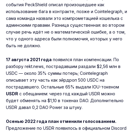
события PeckShield описал произошедшее как
использование бага в контракте, позже и Cointelegraph, и
сама команда назвали это компрометацией кошелька с
админскими правами. Разница существенная: во втором
случае речь идёт не о математической ошибке, а о том,
что у одного адреса были полномочия, которых у него
быть не должно.
17 августа 2021 года
появился план компенсации. По
разбору rekt.news, пострадавшим раздали $2,56 млн в
USDC — около 35% суммы потерь; Cointelegraph
описывает эту часть как эйрдроп 500 USDC на
пострадавшего. Остальные 65% выдали IOU-токеном
USDR
с обещанием: через год каждый USDR можно
будет обменять на $1,10 в токенах DAO. Дополнительно
USDR давал 0,2 DAO Power за штуку.
Осенью 2022 года план отменили голосованием.
Предложение по USDR появилось в официальном Discord