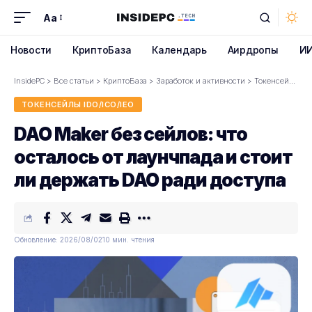
Aa
Font
Resizer
Новости
КриптоБаза
Календарь
Аирдропы
И
InsidePC
>
Все статьи
>
КриптоБаза
>
Заработок и активности
>
Токенсейлы IDO/ICO/IEO
ТОКЕНСЕЙЛЫ IDO/ICO/IEO
DAO Maker без сейлов: что
осталось от лаунчпада и стоит
ли держать DAO ради доступа
Обновление: 2026/08/02
10 мин. чтения