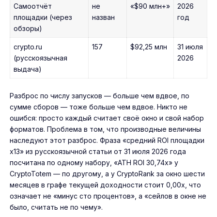
Самоотчёт
не
«$90 млн+»
2026
площадки (через
назван
год
обзоры)
crypto.ru
157
$92,25 млн
31 июля
(русскоязычная
2026
выдача)
Разброс по числу запусков — больше чем вдвое, по
сумме сборов — тоже больше чем вдвое. Никто не
ошибся: просто каждый считает своё окно и свой набор
форматов. Проблема в том, что производные величины
наследуют этот разброс. Фраза «средний ROI площадки
x13» из русскоязычной статьи от 31 июля 2026 года
посчитана по одному набору, «ATH ROI 30,74x» у
CryptoTotem — по другому, а у CryptoRank за окно шести
месяцев в графе текущей доходности стоит 0,00x, что
означает не «минус сто процентов», а «сейлов в окне не
было, считать не по чему».