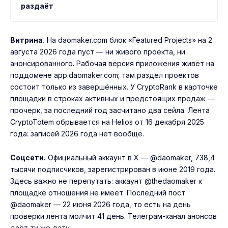
раздаёт
Витрина.
На daomaker.com блок «Featured Projects» на 2
августа 2026 года пуст — ни живого проекта, ни
анонсированного. Рабочая версия приложения живёт на
поддомене app.daomaker.com; там раздел проектов
состоит только из завершённых. У CryptoRank в карточке
площадки в строках активных и предстоящих продаж —
прочерк, за последний год засчитано два сейла. Лента
CryptoTotem обрывается на Helios от 16 декабря 2025
года: записей 2026 года нет вообще.
Соцсети.
Официальный аккаунт в X — @daomaker, 738,4
тысячи подписчиков, зарегистрирован в июне 2019 года.
Здесь важно не перепутать: аккаунт @thedaomaker к
площадке отношения не имеет. Последний пост
@daomaker — 22 июня 2026 года, то есть на день
проверки лента молчит 41 день. Телеграм-канал анонсов
даёт ту же дату.