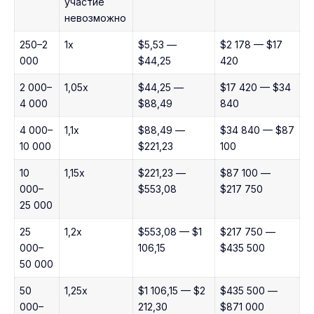
участие
невозможно
250–2
1x
$5,53 —
$2 178 — $17
000
$44,25
420
2 000–
1,05x
$44,25 —
$17 420 — $34
4 000
$88,49
840
4 000–
1,1x
$88,49 —
$34 840 — $87
10 000
$221,23
100
10
1,15x
$221,23 —
$87 100 —
000–
$553,08
$217 750
25 000
25
1,2x
$553,08 — $1
$217 750 —
000–
106,15
$435 500
50 000
50
1,25x
$1 106,15 — $2
$435 500 —
000–
212,30
$871 000