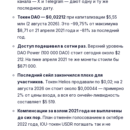
канала — X и Telegram — дают одну и ту же
последнюю дату.
Токен DAO — $0,02212
при капитализации $5,55
млн (2 августа 2026). Это −99,75% от максимума
$8,71 от 21 апреля 2021 года и −81% за последний
год.
Доступ подешевел в сотни раз.
Верхний уровень
DAO Power (100 000 DAO) стоит сегодня около $2
212. На пике апреля 2021 те же монеты стоили бы
$871 000.
Последний сейл закончился плохо для
участников.
Токен Helios продавали по $0,02; на 2
августа 2026 он стоит около $0,00044 — примерно
2% от цены входа, а вся его ончейн-ликвидность
составляет $5 519.
Компенсации за взлом 2021 года не выплачены
до сих пор.
План отменён голосованием в октябре
2022 года, IOU-токен USDR погашать так и не