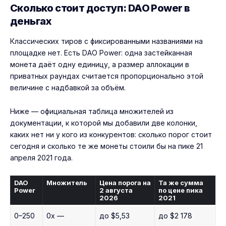
Сколько стоит доступ: DAO Power в
деньгах
Классических тиров с фиксированными названиями на
площадке нет. Есть DAO Power: одна застейканная
монета даёт одну единицу, а размер аллокации в
приватных раундах считается пропорционально этой
величине с надбавкой за объём.
Ниже — официальная таблица множителей из
документации, к которой мы добавили две колонки,
каких нет ни у кого из конкурентов: сколько порог стоит
сегодня и сколько те же монеты стоили бы на пике 21
апреля 2021 года.
DAO
Множитель
Цена порога на
Та же сумма
Power
2 августа
по цене пика
2026
2021
0–250
0x —
до $5,53
до $2 178