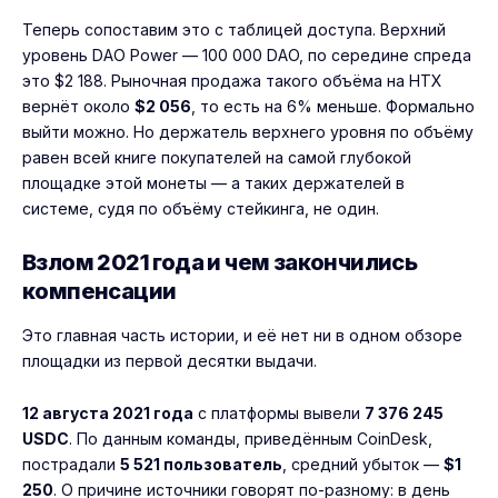
Теперь сопоставим это с таблицей доступа. Верхний
уровень DAO Power — 100 000 DAO, по середине спреда
это $2 188. Рыночная продажа такого объёма на HTX
вернёт около
$2 056
, то есть на 6% меньше. Формально
выйти можно. Но держатель верхнего уровня по объёму
равен всей книге покупателей на самой глубокой
площадке этой монеты — а таких держателей в
системе, судя по объёму стейкинга, не один.
Взлом 2021 года и чем закончились
компенсации
Это главная часть истории, и её нет ни в одном обзоре
площадки из первой десятки выдачи.
12 августа 2021 года
с платформы вывели
7 376 245
USDC
. По данным команды, приведённым CoinDesk,
пострадали
5 521 пользователь
, средний убыток —
$1
250
. О причине источники говорят по-разному: в день