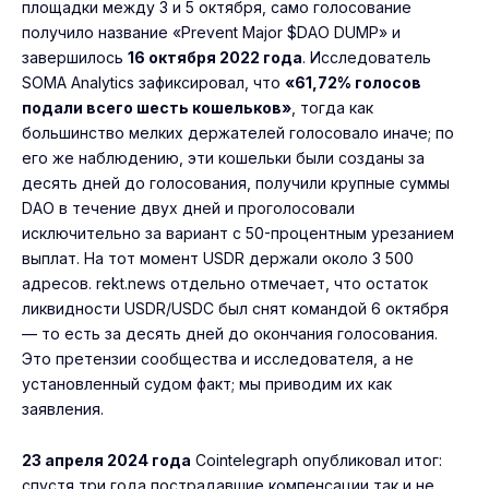
площадки между 3 и 5 октября, само голосование
получило название «Prevent Major $DAO DUMP» и
завершилось
16 октября 2022 года
. Исследователь
SOMA Analytics зафиксировал, что
«61,72% голосов
подали всего шесть кошельков»
, тогда как
большинство мелких держателей голосовало иначе; по
его же наблюдению, эти кошельки были созданы за
десять дней до голосования, получили крупные суммы
DAO в течение двух дней и проголосовали
исключительно за вариант с 50-процентным урезанием
выплат. На тот момент USDR держали около 3 500
адресов. rekt.news отдельно отмечает, что остаток
ликвидности USDR/USDC был снят командой 6 октября
— то есть за десять дней до окончания голосования.
Это претензии сообщества и исследователя, а не
установленный судом факт; мы приводим их как
заявления.
23 апреля 2024 года
Cointelegraph опубликовал итог:
спустя три года пострадавшие компенсации так и не