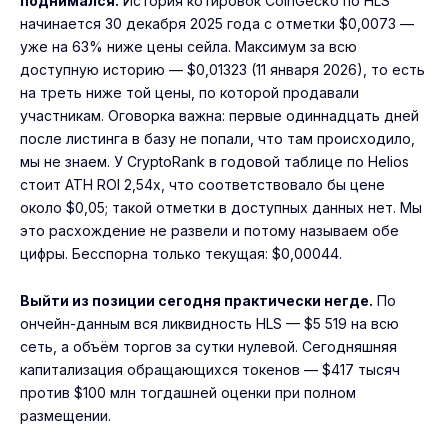
поднимался.
История котировок CoinGecko по HLS
начинается 30 декабря 2025 года с отметки $0,0073 —
уже на 63% ниже цены сейла. Максимум за всю
доступную историю — $0,01323 (11 января 2026), то есть
на треть ниже той цены, по которой продавали
участникам. Оговорка важна: первые одиннадцать дней
после листинга в базу не попали, что там происходило,
мы не знаем. У CryptoRank в годовой таблице по Helios
стоит ATH ROI 2,54x, что соответствовало бы цене
около $0,05; такой отметки в доступных данных нет. Мы
это расхождение не развели и потому называем обе
цифры. Бесспорна только текущая: $0,00044.
Выйти из позиции сегодня практически негде.
По
ончейн-данным вся ликвидность HLS — $5 519 на всю
сеть, а объём торгов за сутки нулевой. Сегодняшняя
капитализация обращающихся токенов — $417 тысяч
против $100 млн тогдашней оценки при полном
размещении.