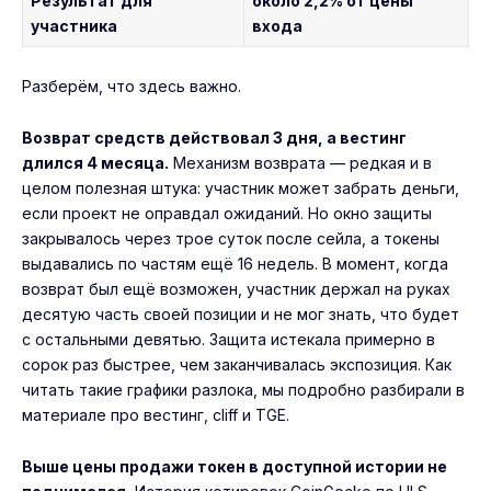
Результат для
около 2,2% от цены
участника
входа
Разберём, что здесь важно.
Возврат средств действовал 3 дня, а вестинг
длился 4 месяца.
Механизм возврата — редкая и в
целом полезная штука: участник может забрать деньги,
если проект не оправдал ожиданий. Но окно защиты
закрывалось через трое суток после сейла, а токены
выдавались по частям ещё 16 недель. В момент, когда
возврат был ещё возможен, участник держал на руках
десятую часть своей позиции и не мог знать, что будет
с остальными девятью. Защита истекала примерно в
сорок раз быстрее, чем заканчивалась экспозиция. Как
читать такие графики разлока, мы подробно разбирали в
материале про
вестинг, cliff и TGE
.
Выше цены продажи токен в доступной истории не