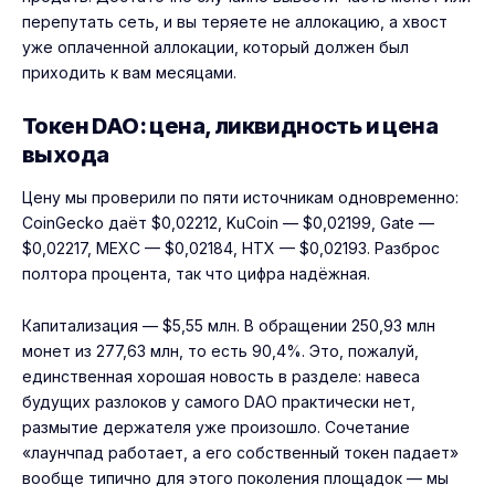
перепутать сеть, и вы теряете не аллокацию, а хвост
уже оплаченной аллокации, который должен был
приходить к вам месяцами.
Токен DAO: цена, ликвидность и цена
выхода
Цену мы проверили по пяти источникам одновременно:
CoinGecko даёт $0,02212, KuCoin — $0,02199, Gate —
$0,02217,
MEXC
— $0,02184, HTX — $0,02193. Разброс
полтора процента, так что цифра надёжная.
Капитализация — $5,55 млн. В обращении 250,93 млн
монет из 277,63 млн, то есть 90,4%. Это, пожалуй,
единственная хорошая новость в разделе: навеса
будущих разлоков у самого DAO практически нет,
размытие держателя уже произошло. Сочетание
«лаунчпад работает, а его собственный токен падает»
вообще типично для этого поколения площадок — мы