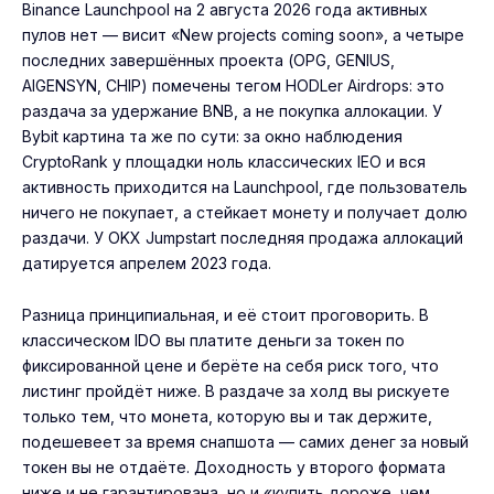
Binance Launchpool на 2 августа 2026 года активных
пулов нет — висит «New projects coming soon», а четыре
последних завершённых проекта (OPG, GENIUS,
AIGENSYN, CHIP) помечены тегом HODLer Airdrops: это
раздача за удержание BNB, а не покупка аллокации. У
Bybit
картина та же по сути: за окно наблюдения
CryptoRank у площадки ноль классических IEO и вся
активность приходится на Launchpool, где пользователь
ничего не покупает, а стейкает монету и получает долю
раздачи. У OKX Jumpstart последняя продажа аллокаций
датируется апрелем 2023 года.
Разница принципиальная, и её стоит проговорить. В
классическом IDO вы платите деньги за токен по
фиксированной цене и берёте на себя риск того, что
листинг пройдёт ниже. В раздаче за холд вы рискуете
только тем, что монета, которую вы и так держите,
подешевеет за время снапшота — самих денег за новый
токен вы не отдаёте. Доходность у второго формата
ниже и не гарантирована, но и «купить дороже, чем