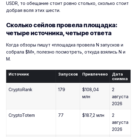
USDR, то обещание стоит ровно столько, сколько стоит
добрая воля этих шести.
Сколько сейлов провела площадка:
четыре источника, четыре ответа
Когда обзоры пишут «площадка провела N запусков и
собрала $M», полезно посмотреть, откуда взялись N и
M.
Источник
Запусков
Привлечено
Дата
снимка
CryptoRank
179
$108,04
2
млн
августа
2026
CryptoTotem
77
$187,2 млн
2
августа
2026