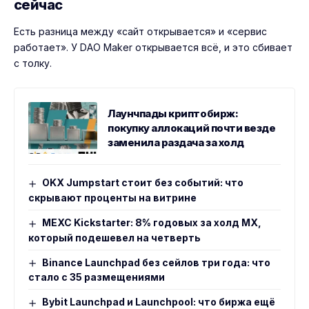
сейчас
Есть разница между «сайт открывается» и «сервис
работает». У DAO Maker открывается всё, и это сбивает
с толку.
Лаунчпады криптобирж:
покупку аллокаций почти везде
заменила раздача за холд
OKX Jumpstart стоит без событий: что
скрывают проценты на витрине
MEXC Kickstarter: 8% годовых за холд MX,
который подешевел на четверть
Binance Launchpad без сейлов три года: что
стало с 35 размещениями
Bybit Launchpad и Launchpool: что биржа ещё