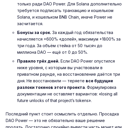
только ради DAO Power. Для Solana дополнительно
требуется подписать транзакцию и кошельком
Solana, и кошельком BNB Chain, иначе Power не
засчитается.
Бонусы за срок.
За каждый год обязательства
начисляется +600% «долей», максимум +1800% за
три года. За объём стейка от 50 тысяч до
миллиона DAO — ещё от 0 до 50%.
Правило трёх дней.
Если DAO Power опустился
ниже уровня, с которым вы участвовали в
приватном раунде, на восстановление даётся три
дня. Не восстановили — теряете
все будущие
разлоки токенов этого проекта
. Формулировка
документации не оставляет вариантов: «losing all
future unlocks of that project’s tokens».
Последний пункт стоит осмыслить отдельно. Просадка
DAO Power — это не обязательно ваше решение
продать. Достаточно случайно вывести часть монет или