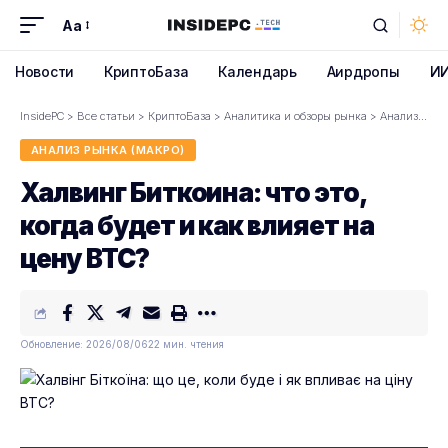
Aa
Font
Resizer
Новости
КриптоБаза
Календарь
Аирдропы
И
InsidePC
>
Все статьи
>
КриптоБаза
>
Аналитика и обзоры рынка
>
Анализ рынка (макро)
АНАЛИЗ РЫНКА (МАКРО)
Халвинг Биткоина: что это,
когда будет и как влияет на
цену BTC?
Обновление: 2026/08/06
22 мин. чтения