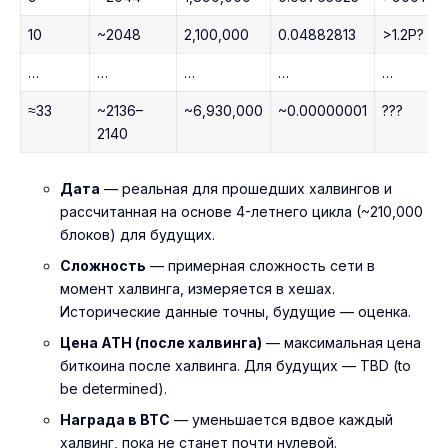
10
~2048
2,100,000
0.04882813
>1.2P?
…
…
…
…
…
≈33
~2136–
~6,930,000
~0.00000001
???
2140
Дата
— реальная для прошедших халвингов и
рассчитанная на основе 4-летнего цикла (~210,000
блоков) для будущих.
Сложность
— примерная сложность сети в
момент халвинга, измеряется в хешах.
Исторические данные точны, будущие — оценка.
Цена ATH (после халвинга)
— максимальная цена
биткоина после халвинга. Для будущих — TBD (to
be determined).
Награда в BTC
— уменьшается вдвое каждый
халвинг, пока не станет почти нулевой.