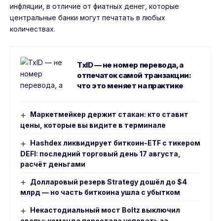
инфляции, в отличие от фиатных денег, которые
центральные банки могут печатать в любых
количествах.
TxID — не номер перевода, а
отпечаток самой транзакции:
что это меняет на практике
Маркетмейкер держит стакан: кто ставит
цены, которые вы видите в терминале
Hashdex ликвидирует биткоин-ETF с тикером
DEFI: последний торговый день 17 августа,
расчёт деньгами
Долларовый резерв Strategy дошёл до $4
млрд — но часть биткоина ушла с убытком
Некастодиальный мост Boltz выключил
свопы: команда перестала успевать за