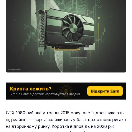
Крипта лежить?
Відкрити Earn
Simple Earn: відсоток нараховується щодня
GTX 1080 вийшла у травні 2016 року, але її досі шукають
під майнінг — карта залишилась у багатьох старих ригах і
на вторинному ринку. Коротка відповідь на 2026 рік: