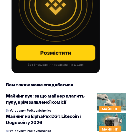
Розмістити
Без блокування · нарахування щодня
Вам також може сподобатися
Майнінг пул: за що майнер платить
пулу, крім заявленої комісії
МАЙНІНГ
By
Volodymyr Polkovnichenko
Майнінг на ElphaPex DG1: Litecoin і
Dogecoin у 2026
МАЙНІНГ
By
Volodymyr Polkovnichenko