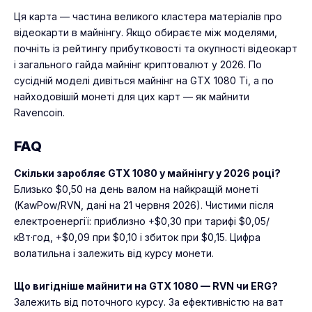
Ця карта — частина великого кластера матеріалів про
відеокарти в майнінгу. Якщо обираєте між моделями,
почніть із
рейтингу прибутковості та окупності відеокарт
і загального гайда
майнінг криптовалют у 2026
. По
сусідній моделі дивіться
майнінг на GTX 1080 Ti
, а по
найходовішій монеті для цих карт —
як майнити
Ravencoin
.
FAQ
Скільки заробляє GTX 1080 у майнінгу у 2026 році?
Близько $0,50 на день валом на найкращій монеті
(KawPow/RVN, дані на 21 червня 2026). Чистими після
електроенергії: приблизно +$0,30 при тарифі $0,05/
кВт·год, +$0,09 при $0,10 і збиток при $0,15. Цифра
волатильна і залежить від курсу монети.
Що вигідніше майнити на GTX 1080 — RVN чи ERG?
Залежить від поточного курсу. За ефективністю на ват