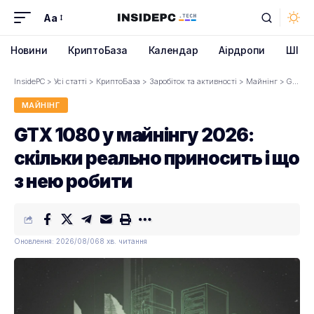
Aa
Font
Resizer
Новини
КриптоБаза
Календар
Аірдропи
ШІ
InsidePC
>
Усі статті
>
КриптоБаза
>
Заробіток та активності
>
Майнінг
>
GTX 1080 у майнінгу 2026: скільки реально приносить і що з нею робити
МАЙНІНГ
GTX 1080 у майнінгу 2026:
скільки реально приносить і що
з нею робити
Оновлення: 2026/08/06
8 хв. читання