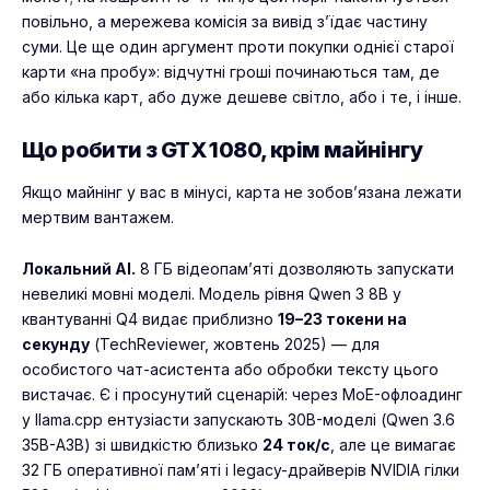
повільно, а мережева комісія за вивід з’їдає частину
суми. Це ще один аргумент проти покупки однієї старої
карти «на пробу»: відчутні гроші починаються там, де
або кілька карт, або дуже дешеве світло, або і те, і інше.
Що робити з GTX 1080, крім майнінгу
Якщо майнінг у вас в мінусі, карта не зобов’язана лежати
мертвим вантажем.
Локальний AI.
8 ГБ відеопам’яті дозволяють запускати
невеликі мовні моделі. Модель рівня Qwen 3 8B у
квантуванні Q4 видає приблизно
19–23 токени на
секунду
(TechReviewer, жовтень 2025) — для
особистого чат-асистента або обробки тексту цього
вистачає. Є і просунутий сценарій: через MoE-офлоадинг
у llama.cpp ентузіасти запускають 30B-моделі (Qwen 3.6
35B-A3B) зі швидкістю близько
24 ток/с
, але це вимагає
32 ГБ оперативної пам’яті і legacy-драйверів NVIDIA гілки