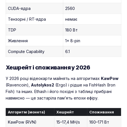
CUDA-ядра
2560
Тензорні / RT-ядра
немає
TDP
180 Вт
Живлення
1× 8-pin
Compute Capability
6.1
Хешрейт і споживання у 2026
У 2026 році відеокарти майнять на алгоритмах
KawPow
(Ravencoin),
Autolykos2
(Ergo) і рідше на FishHash (Iron
Fish) та інших. Ethash і його похідні з таблиці прибрані
навмисно — це застаріла пам’ять епохи ефіру.
Алгоритм (монета)
Хешрейт
Споживання
KawPow (RVN)
15–17,4 MH/s
160–171 Вт