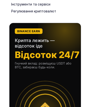
Інструменти та сервіси
Регулювання криптовалют
BINANCE EARN
Крипта лежить —
відсоток іде
Відсоток 24/7
Гнучкий вклад: розміщуєш USDT або
BTC, забираєш будь-коли.