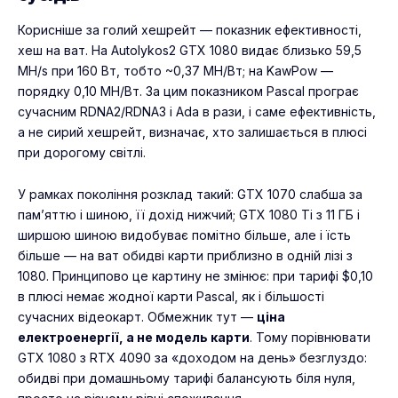
Корисніше за голий хешрейт — показник ефективності,
хеш на ват. На Autolykos2 GTX 1080 видає близько 59,5
MH/s при 160 Вт, тобто ~0,37 MH/Вт; на KawPow —
порядку 0,10 MH/Вт. За цим показником Pascal програє
сучасним RDNA2/RDNA3 і Ada в рази, і саме ефективність,
а не сирий хешрейт, визначає, хто залишається в плюсі
при дорогому світлі.
У рамках покоління розклад такий: GTX 1070 слабша за
пам’яттю і шиною, її дохід нижчий; GTX 1080 Ti з 11 ГБ і
ширшою шиною видобуває помітно більше, але і їсть
більше — на ват обидві карти приблизно в одній лізі з
1080. Принципово це картину не змінює: при тарифі $0,10
в плюсі немає жодної карти Pascal, як і більшості
сучасних відеокарт. Обмежник тут —
ціна
електроенергії, а не модель карти
. Тому порівнювати
GTX 1080 з RTX 4090 за «доходом на день» безглуздо:
обидві при домашньому тарифі балансують біля нуля,