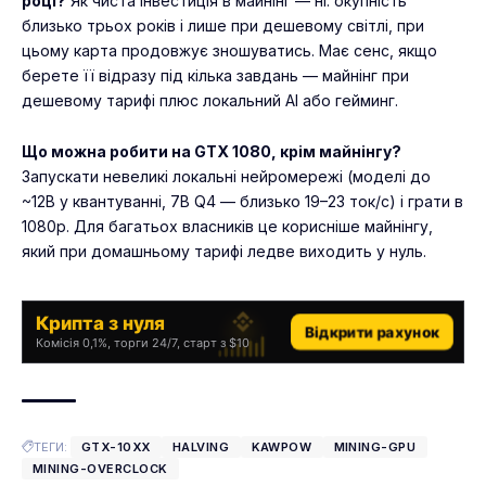
році?
Як чиста інвестиція в майнінг — ні: окупність
близько трьох років і лише при дешевому світлі, при
цьому карта продовжує зношуватись. Має сенс, якщо
берете її відразу під кілька завдань — майнінг при
дешевому тарифі плюс локальний AI або гейминг.
Що можна робити на GTX 1080, крім майнінгу?
Запускати невеликі локальні нейромережі (моделі до
~12B у квантуванні, 7B Q4 — близько 19–23 ток/с) і грати в
1080p. Для багатьох власників це корисніше майнінгу,
який при домашньому тарифі ледве виходить у нуль.
Крипта з нуля
Відкрити рахунок
Комісія 0,1%, торги 24/7, старт з $10
ТЕГИ:
GTX-10XX
HALVING
KAWPOW
MINING-GPU
MINING-OVERCLOCK