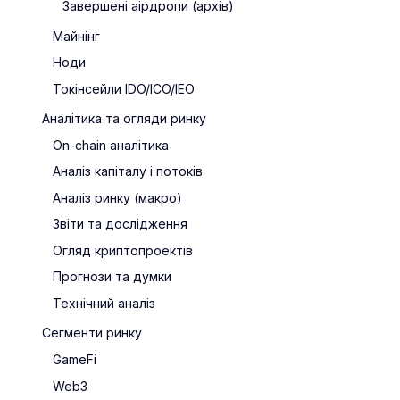
Завершені аірдропи (архів)
Майнінг
Ноди
Токінсейли IDO/ICO/IEO
Аналітика та огляди ринку
On-chain аналітика
Аналіз капіталу і потоків
Аналіз ринку (макро)
Звіти та дослідження
Огляд криптопроектів
Прогнози та думки
Технічний аналіз
Сегменти ринку
GameFi
Web3