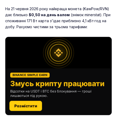
На 21 червня 2026 року найкраща монета (KawPow/RVN)
дає близько
$0,50 на день валом
(знімок minerstat). При
споживанні 171 Вт карта з’їдає приблизно 4,1 кВт·год на
добу. Рахуємо чистими за трьома тарифами:
BINANCE SIMPLE EARN
Змусь крипту працювати
Відсотки на USDT і BTC без блокування — гроші
лишаються під рукою.
Розмістити