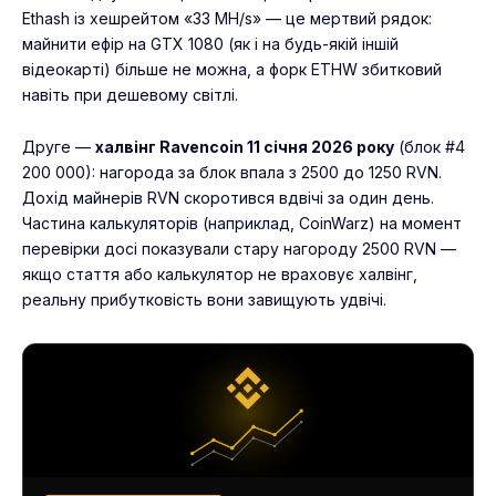
Ethash із хешрейтом «33 MH/s» — це мертвий рядок:
майнити ефір на GTX 1080 (як і на будь-якій іншій
відеокарті) більше не можна, а форк ETHW збитковий
навіть при дешевому світлі.
Друге —
халвінг Ravencoin 11 січня 2026 року
(блок #4
200 000): нагорода за блок впала з 2500 до 1250 RVN.
Дохід майнерів RVN скоротився вдвічі за один день.
Частина калькуляторів (наприклад, CoinWarz) на момент
перевірки досі показували стару нагороду 2500 RVN —
якщо стаття або калькулятор не враховує халвінг,
реальну прибутковість вони завищують удвічі.