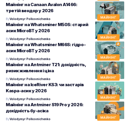
Майнінг на Canaan Avalon A1466:
третій вендор у 2026
МАЙНІНГ
By
Volodymyr Polkovnichenko
Майнінг на Whatsminer M50S: старий
асик MicroBT у 2026
МАЙНІНГ
By
Volodymyr Polkovnichenko
Майнінг на Whatsminer M66S: гідро-
асик MicroBT у 2026
МАЙНІНГ
By
Volodymyr Polkovnichenko
Майнінг на Antminer T21: дохідність,
ризик живлення і ціна
МАЙНІНГ
By
Volodymyr Polkovnichenko
Майнінг на IceRiver KS3: чи застарів
Kaspa-асик у 2026
МАЙНІНГ
By
Volodymyr Polkovnichenko
Майнінг на Antminer S19 Pro у 2026:
дохідність бу-асіка
МАЙНІНГ
By
Volodymyr Polkovnichenko