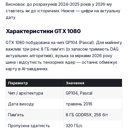
Висновок: до розрахунків 2024–2025 років у 2026-му
ставтесь як до історичних. Нижче — цифри на актуальну
дату.
Характеристики GTX 1080
GTX 1080 побудована на чипі GP104 (Pascal). Для майнінгу
важливі три речі: 8 ГБ пам’яті (із запасом тримають DAG
актуальних алгоритмів), вузька за мірками 2026 року
шина і відсутність тензорних ядер — останнє обмежує
карту в AI-завданнях.
Параметр
Значення
Чип / архітектура
GP104, Pascal
Дата виходу
травень 2016
Пам’ять
8 ГБ GDDR5X, 256 біт
Пропускна здатність
320 ГБ/с