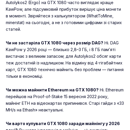
Autolykos2 (Ergo) на GTX 1080 часто виглядає краще
KawPow, але підсумковий прибуток вирішує ціна монети
в моменті. Звіряйтеся з калькулятором (WhatToMine,
minerstat) на сьогодні, а не з готовими цифрами зі старих
статей.
Чи не застаріла GTX 1080 через розмір DAG?
Ні. DAG
KawPow у 2026 році — близько 2,8–3 ГБ, і 8 ГБ пам’яті
вистачає з великим запасом; для Autolykos2 обсяг карти
теж достатній із надлишком. На відміну від 4-гігабайтних
карт, GTX 1080 технічно майнить без проблем — питання
тільки в економіці.
Чи можна майнити Ethereum на GTX 1080?
Ні. Ethereum
перейшов на Proof-of-Stake 15 вересня 2022 року,
майнінг ETH на відеокартах припинився. Старі гайди з «33
MH/s на Ethash» неактуальні.
Чи варто купувати GTX 1080 заради майнінгу у 2026