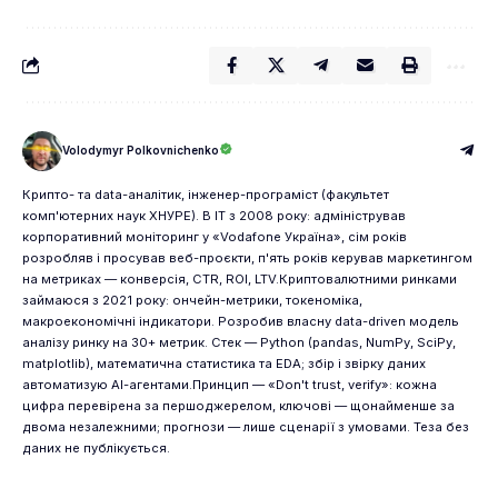
Volodymyr Polkovnichenko
Крипто- та data-аналітик, інженер-програміст (факультет
комп'ютерних наук ХНУРЕ). В IT з 2008 року: адміністрував
корпоративний моніторинг у «Vodafone Україна», сім років
розробляв і просував веб-проєкти, п'ять років керував маркетингом
на метриках — конверсія, CTR, ROI, LTV.Криптовалютними ринками
займаюся з 2021 року: ончейн-метрики, токеноміка,
макроекономічні індикатори. Розробив власну data-driven модель
аналізу ринку на 30+ метрик. Стек — Python (pandas, NumPy, SciPy,
matplotlib), математична статистика та EDA; збір і звірку даних
автоматизую AI-агентами.Принцип — «Don't trust, verify»: кожна
цифра перевірена за першоджерелом, ключові — щонайменше за
двома незалежними; прогнози — лише сценарії з умовами. Теза без
даних не публікується.