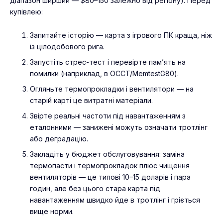
діапазон ширший — $80–150 залежно від регіону). Перед
купівлею:
Запитайте історію — карта з ігрового ПК краща, ніж
із цілодобового рига.
Запустіть стрес-тест і перевірте пам’ять на
помилки (наприклад, в OCCT/MemtestG80).
Огляньте термопрокладки і вентилятори — на
старій карті це витратні матеріали.
Звірте реальні частоти під навантаженням з
еталонними — занижені можуть означати тротлінг
або деградацію.
Закладіть у бюджет обслуговування: заміна
термопасти і термопрокладок плюс чищення
вентиляторів — це типові 10–15 доларів і пара
годин, але без цього стара карта під
навантаженням швидко йде в тротлінг і гріється
вище норми.