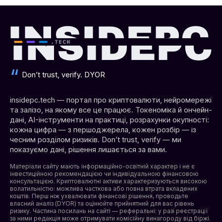
Don’t trust, verify. DYOR
insidepc.tech — портал про криптовалюти, нейромережі
та залізо, на якому все це працює. Токеноміка й ончейн-
дані, AI-інструменти на практиці, розрахунки окупності:
кожна цифра — з першоджерела, кожен розбір — із
чесним розділом ризиків. Don’t trust, verify — ми
показуємо дані, рішення лишається за вами.
Матеріали сайту мають інформаційно-освітній характер і не є
інвестиційною рекомендацією чи індивідуальною фінансовою
консультацією. Криптовалютні активи характеризуються високою
волатильністю: можлива часткова або повна втрата вкладених
коштів. Перш ніж ухвалювати фінансові рішення, проводьте
власний аналіз (DYOR) та оцінюйте прийнятний для вас рівень
ризику. Частина посилань на сайті — реферальні: у разі реєстрації
за ними редакція може отримувати комісійну винагороду від біржі.