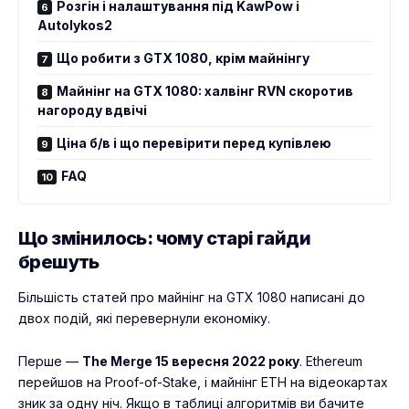
Розгін і налаштування під KawPow і
Autolykos2
Що робити з GTX 1080, крім майнінгу
Майнінг на GTX 1080: халвінг RVN скоротив
нагороду вдвічі
Ціна б/в і що перевірити перед купівлею
FAQ
Що змінилось: чому старі гайди
брешуть
Більшість статей про майнінг на GTX 1080 написані до
двох подій, які перевернули економіку.
Перше —
The Merge 15 вересня 2022 року
. Ethereum
перейшов на Proof-of-Stake, і майнінг ETH на відеокартах
зник за одну ніч. Якщо в таблиці алгоритмів ви бачите