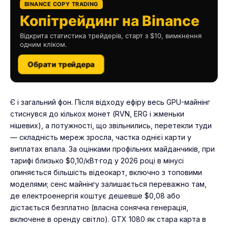
BINANCE COPY TRADING
Копітрейдинг на Binance
Відкрита статистика трейдерів, старт з $10, вимкнення
одним кліком.
Обрати трейдера
Є і загальний фон. Після відходу ефіру весь GPU-майнінг
стиснувся до кількох монет (RVN, ERG і жменьки
нішевих), а потужності, що звільнились, перетекли туди
— складність мереж зросла, частка однієї карти у
виплатах впала. За оцінками профільних майданчиків, при
тарифі близько $0,10/кВт·год у 2026 році в мінусі
опиняється більшість відеокарт, включно з топовими
моделями; сенс майнінгу залишається переважно там,
де електроенергія коштує дешевше $0,08 або
дістається безплатно (власна сонячна генерація,
включене в оренду світло). GTX 1080 як стара карта в