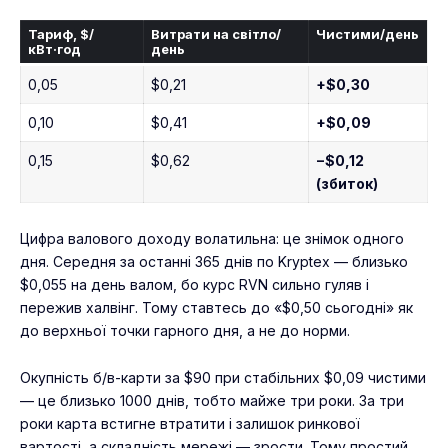
Тариф, $/
Витрати на світло/
Чистими/день
кВт·год
день
0,05
$0,21
+$0,30
0,10
$0,41
+$0,09
0,15
$0,62
−$0,12
(збиток)
Цифра валового доходу волатильна: це знімок одного
дня. Середня за останні 365 днів по Kryptex — близько
$0,055 на день валом, бо курс RVN сильно гуляв і
пережив халвінг. Тому ставтесь до «$0,50 сьогодні» як
до верхньої точки гарного дня, а не до норми.
Окупність б/в-карти за $90 при стабільних $0,09 чистими
— це близько 1000 днів, тобто майже три роки. За три
роки карта встигне втратити і залишок ринкової
вартості, а складність мережі — зрости. Тому простий