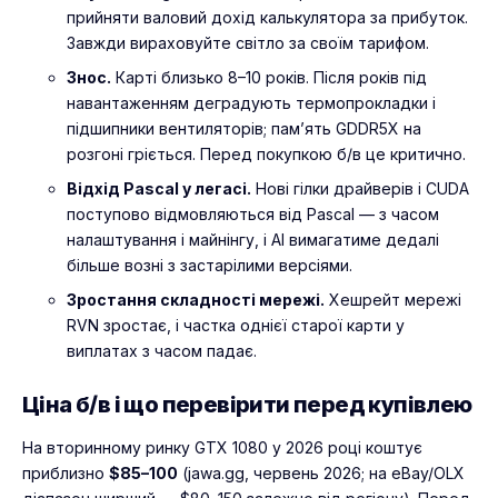
прийняти валовий дохід калькулятора за прибуток.
Завжди вираховуйте світло за своїм тарифом.
Знос.
Карті близько 8–10 років. Після років під
навантаженням деградують термопрокладки і
підшипники вентиляторів; пам’ять GDDR5X на
розгоні гріється. Перед покупкою б/в це критично.
Відхід Pascal у легасі.
Нові гілки драйверів і CUDA
поступово відмовляються від Pascal — з часом
налаштування і майнінгу, і AI вимагатиме дедалі
більше возні з застарілими версіями.
Зростання складності мережі.
Хешрейт мережі
RVN зростає, і частка однієї старої карти у
виплатах з часом падає.
Ціна б/в і що перевірити перед купівлею
На вторинному ринку GTX 1080 у 2026 році коштує
приблизно
$85–100
(jawa.gg, червень 2026; на eBay/OLX