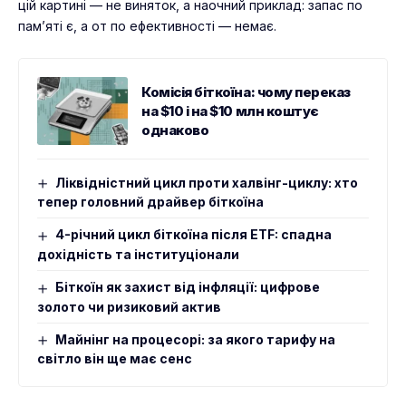
цій картині — не виняток, а наочний приклад: запас по
пам’яті є, а от по ефективності — немає.
Комісія біткоїна: чому переказ
на $10 і на $10 млн коштує
однаково
Ліквідністний цикл проти халвінг-циклу: хто
тепер головний драйвер біткоїна
4-річний цикл біткоїна після ETF: спадна
дохідність та інституціонали
Біткоїн як захист від інфляції: цифрове
золото чи ризиковий актив
Майнінг на процесорі: за якого тарифу на
світло він ще має сенс