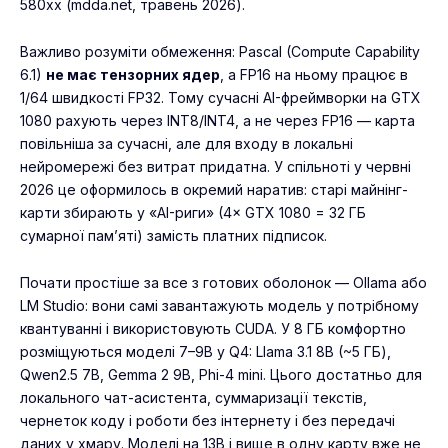
580xx (mdda.net, травень 2026).
Важливо розуміти обмеження: Pascal (Compute Capability
6.1)
не має тензорних ядер
, а FP16 на ньому працює в
1/64 швидкості FP32. Тому сучасні AI-фреймворки на GTX
1080 рахують через INT8/INT4, а не через FP16 — карта
повільніша за сучасні, але для входу в локальні
нейромережі без витрат придатна. У спільноті у червні
2026 це оформилось в окремий наратив: старі майнінг-
карти збирають у «AI-риги» (4× GTX 1080 = 32 ГБ
сумарної пам’яті) замість платних підписок.
Почати простіше за все з готових оболонок — Ollama або
LM Studio: вони самі завантажують модель у потрібному
квантуванні і використовують CUDA. У 8 ГБ комфортно
розміщуються моделі 7–9B у Q4: Llama 3.1 8B (~5 ГБ),
Qwen2.5 7B, Gemma 2 9B, Phi-4 mini. Цього достатньо для
локального чат-асистента, суммаризації текстів,
чернеток коду і роботи без інтернету і без передачі
даних у хмару. Моделі на 13B і вище в одну карту вже не