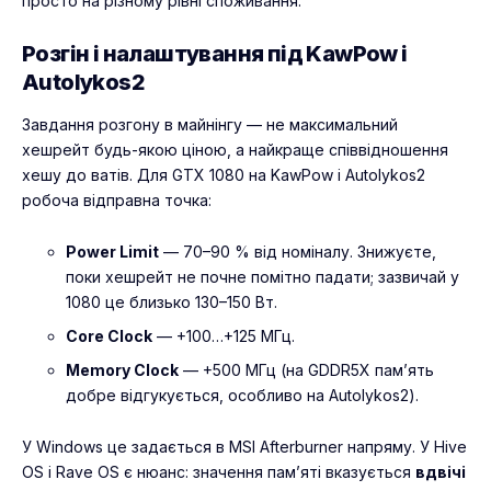
просто на різному рівні споживання.
Розгін і налаштування під KawPow і
Autolykos2
Завдання розгону в майнінгу — не максимальний
хешрейт будь-якою ціною, а найкраще співвідношення
хешу до ватів. Для GTX 1080 на KawPow і Autolykos2
робоча відправна точка:
Power Limit
— 70–90 % від номіналу. Знижуєте,
поки хешрейт не почне помітно падати; зазвичай у
1080 це близько 130–150 Вт.
Core Clock
— +100…+125 МГц.
Memory Clock
— +500 МГц (на GDDR5X пам’ять
добре відгукується, особливо на Autolykos2).
У Windows це задається в MSI Afterburner напряму. У Hive
OS і Rave OS є нюанс: значення пам’яті вказується
вдвічі