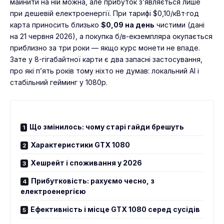
майнити на ній можна, але прибуток з’являється лише
при дешевій електроенергії. При тарифі $0,10/кВт·год
карта приносить близько
$0,09 на день
чистими (дані
на 21 червня 2026), а покупка б/в-екземпляра окупається
приблизно за три роки — якщо курс монети не впаде.
Зате у 8-гігабайтної карти є два запасні застосування,
про які п’ять років тому ніхто не думав: локальний AI і
стабільний гейминг у 1080p.
Що змінилось: чому старі гайди брешуть
Характеристики GTX 1080
Хешрейт і споживання у 2026
Прибутковість: рахуємо чесно, з
електроенергією
Ефективність і місце GTX 1080 серед сусідів