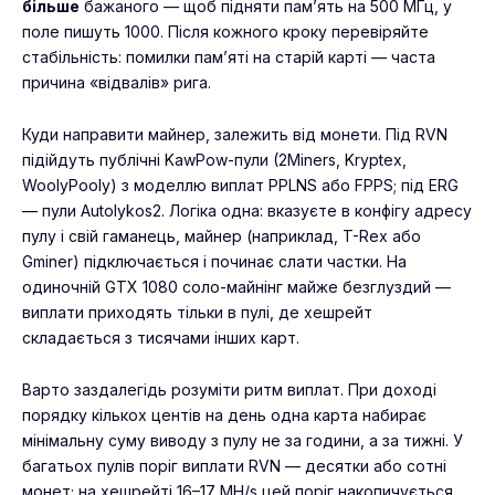
більше
бажаного — щоб підняти пам’ять на 500 МГц, у
поле пишуть 1000. Після кожного кроку перевіряйте
стабільність: помилки пам’яті на старій карті — часта
причина «відвалів» рига.
Куди направити майнер, залежить від монети. Під RVN
підійдуть публічні KawPow-пули (2Miners, Kryptex,
WoolyPooly) з моделлю виплат PPLNS або FPPS; під ERG
— пули Autolykos2. Логіка одна: вказуєте в конфігу адресу
пулу і свій гаманець, майнер (наприклад, T-Rex або
Gminer) підключається і починає слати частки. На
одиночній GTX 1080 соло-майнінг майже безглуздий —
виплати приходять тільки в пулі, де хешрейт
складається з тисячами інших карт.
Варто заздалегідь розуміти ритм виплат. При доході
порядку кількох центів на день одна карта набирає
мінімальну суму виводу з пулу не за години, а за тижні. У
багатьох пулів поріг виплати RVN — десятки або сотні
монет; на хешрейті 16–17 MH/s цей поріг накопичується