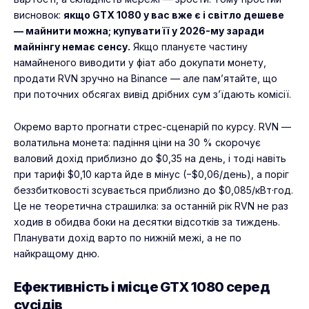
висновок:
якщо GTX 1080 у вас вже є і світло дешеве
— майнити можна; купувати її у 2026-му заради
майнінгу немає сенсу.
Якщо плануєте частину
намайненого виводити у фіат або докупати монету,
продати RVN зручно на
Binance
— але пам’ятайте, що
при поточних обсягах вивід дрібних сум з’їдають комісії.
Окремо варто прогнати стрес-сценарій по курсу. RVN —
волатильна монета: падіння ціни на 30 % скорочує
валовий дохід приблизно до $0,35 на день, і тоді навіть
при тарифі $0,10 карта йде в мінус (−$0,06/день), а поріг
беззбитковості зсувається приблизно до $0,085/кВт·год.
Це не теоретична страшилка: за останній рік RVN не раз
ходив в обидва боки на десятки відсотків за тиждень.
Планувати дохід варто по нижній межі, а не по
найкращому дню.
Ефективність і місце GTX 1080 серед
сусідів