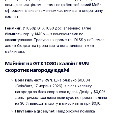
поміщаються цілком — там і потрібен той самий MoE-
офлоадинг із вивантаженням частини ваг в оперативну
пам’ять.
Гейминг.
У 1080p GTX 1080 досі впевнено тягне
більшість ігор, у 1440p — з компромісами по
налаштуваннях. Трасування променів і DLSS у неї немає,
але як бюджетна ігрова карта вона живіша, ніж як
майнінгова.
Майнінг на GTX 1080: халвінг RVN
скоротив нагороду вдвічі
Волатильність RVN.
Ціна близько $0,004
(CoinWarz, 17 червня 2026), а після халвінгу
нагорода за блок скорочена вдвічі. Дохід у $0,09/
день тримається лише поки курс не просів; падіння
на 30 % виводить карту в мінус навіть при $0,10.
Плутанина gross/net.
Найдорожча помилка: