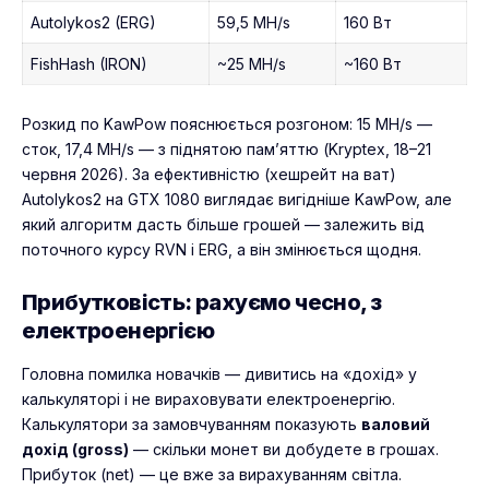
Autolykos2 (ERG)
59,5 MH/s
160 Вт
FishHash (IRON)
~25 MH/s
~160 Вт
Розкид по KawPow пояснюється розгоном: 15 MH/s —
сток, 17,4 MH/s — з піднятою пам’яттю (Kryptex, 18–21
червня 2026). За ефективністю (хешрейт на ват)
Autolykos2 на GTX 1080 виглядає вигідніше KawPow, але
який алгоритм дасть більше грошей — залежить від
поточного курсу RVN і ERG, а він змінюється щодня.
Прибутковість: рахуємо чесно, з
електроенергією
Головна помилка новачків — дивитись на «дохід» у
калькуляторі і не вираховувати електроенергію.
Калькулятори за замовчуванням показують
валовий
дохід (gross)
— скільки монет ви добудете в грошах.
Прибуток (net) — це вже за вирахуванням світла.