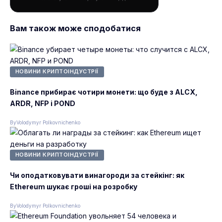
Вам також може сподобатися
НОВИНИ КРИПТОІНДУСТРІЇ
Binance прибирає чотири монети: що буде з ALCX,
ARDR, NFP і POND
By
Volodymyr Polkovnichenko
НОВИНИ КРИПТОІНДУСТРІЇ
Чи оподатковувати винагороди за стейкінг: як
Ethereum шукає гроші на розробку
By
Volodymyr Polkovnichenko