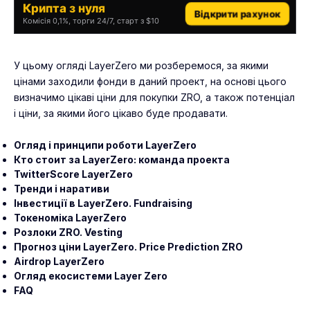
Крипта з нуля
Відкрити рахунок
Комісія 0,1%, торги 24/7, старт з $10
У цьому огляді LayerZero ми розберемося, за якими
цінами заходили фонди в даний проект, на основі цього
визначимо цікаві ціни для покупки
ZRO
, а також потенціал
і ціни, за якими його цікаво буде продавати.
Огляд і принципи роботи LayerZero
Кто стоит за LayerZero: команда проекта
TwitterScore LayerZero
Тренди і наративи
Інвестиції в LayerZero. Fundraising
Токеноміка LayerZero
Розлоки ZRO. Vesting
Прогноз ціни LayerZero. Price Prediction ZRO
Airdrop LayerZero
Огляд екосистеми Layer Zero
FAQ