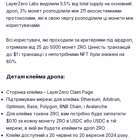
LayerZero Labs виділили 5.5% від total supply на основний
дроп, 3% монет розподілили між 211 екосистемними
протоколами, які в свою чергу розподілили ці монети між
користувачами.
Всі користувачі, які проходили за критеріями під аірдроп,
отримали від 25 до 5000 монет ZRO. Цінність транзакцій
до $1 і транзакції з непотрібними NFT були знижені на
80%.
Деталі клейма дропа:
Сторінка клейма – LayerZero Claim Page.
Підтримувані мережі для клейма: Ethereum, Arbitrum,
Optimism, Base, Polygon, BNB Chain, і Avalanche.
Для клейма токена ZRO, вам потрібно буде заплатити
$0.10 за кожну монету ZRO в USDC або USDC в тій
мережі, в якій ви будете клеймити дроп ZRO.
Клейм доступний з 20 червня по 20 вересня 2024 року.