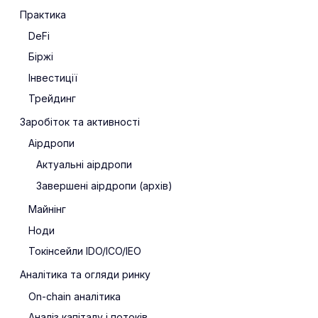
Практика
DeFi
Біржі
Інвестиції
Трейдинг
Заробіток та активності
Аірдропи
Актуальні аірдропи
Завершені аірдропи (архів)
Майнінг
Ноди
Токінсейли IDO/ICO/IEO
Аналітика та огляди ринку
On-chain аналітика
Аналіз капіталу і потоків