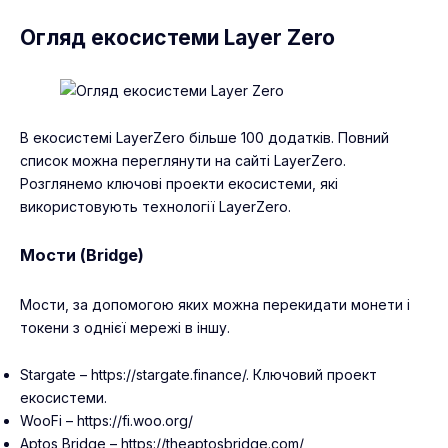
Огляд екосистеми Layer Zero
В екосистемі LayerZero більше 100 додатків. Повний
список можна переглянути
на сайті LayerZero
.
Розглянемо ключові проекти екосистеми, які
використовують технології LayerZero.
Мости (Bridge)
Мости, за допомогою яких можна перекидати монети і
токени з однієї мережі в іншу.
Stargate – https://stargate.finance/. Ключовий проект
екосистеми.
WooFi – https://fi.woo.org/
Aptos Bridge – https://theaptosbridge.com/