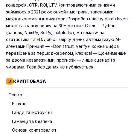
конверсія, CTR, ROI, LTV.Криптовалютними ринками
займаюся з 2021 року: ончейн-метрики, токеноміка,
макроекономічні індикатори. Розробив власну data-driven
модель аналізу ринку на 30+ метрик. Стек — Python
(pandas, NumPy, SciPy, matplotlib), математична
статистика та EDA; збір і звірку даних автоматизую AI-
агентами.Принцип — «Don't trust, verify»: кожна цифра
перевірена за першоджерелом, ключові — щонайменше
за двома незалежними; прогнози — лише сценарії з
умовами. Теза без даних не публікується.
КРИПТОБАЗА
Освіта
Біткоїн
Гайди та інструкції
Гаманці та безпека
Основи криптовалют