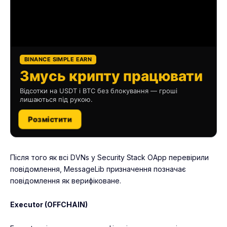
BINANCE SIMPLE EARN
Змусь крипту працювати
Відсотки на USDT і BTC без блокування — гроші
лишаються під рукою.
Розмістити
Після того як всі DVNs у Security Stack OApp перевірили
повідомлення, MessageLib призначення позначає
повідомлення як верифіковане.
Executor (OFFCHAIN)