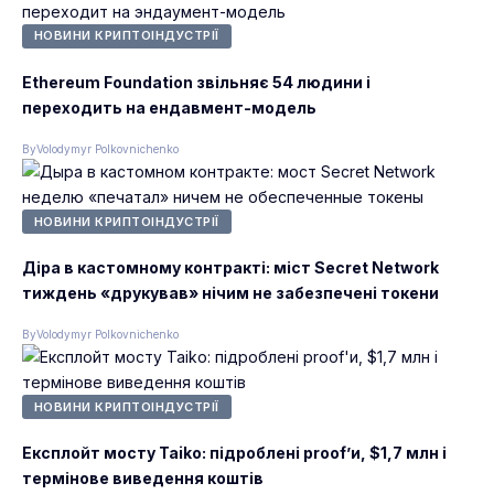
НОВИНИ КРИПТОІНДУСТРІЇ
Ethereum Foundation звільняє 54 людини і
переходить на ендавмент-модель
By
Volodymyr Polkovnichenko
НОВИНИ КРИПТОІНДУСТРІЇ
Діра в кастомному контракті: міст Secret Network
тиждень «друкував» нічим не забезпечені токени
By
Volodymyr Polkovnichenko
НОВИНИ КРИПТОІНДУСТРІЇ
Експлойт мосту Taiko: підроблені proof’и, $1,7 млн і
термінове виведення коштів