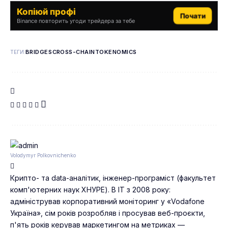
Копіюй профі
Почати
Binance повторить угоди трейдера за тебе
BRIDGES
CROSS-CHAIN
TOKENOMICS
ТЕГИ:
Volodymyr Polkovnichenko
Крипто- та data-аналітик, інженер-програміст (факультет
комп'ютерних наук ХНУРЕ). В IT з 2008 року:
адміністрував корпоративний моніторинг у «Vodafone
Україна», сім років розробляв і просував веб-проєкти,
п'ять років керував маркетингом на метриках —