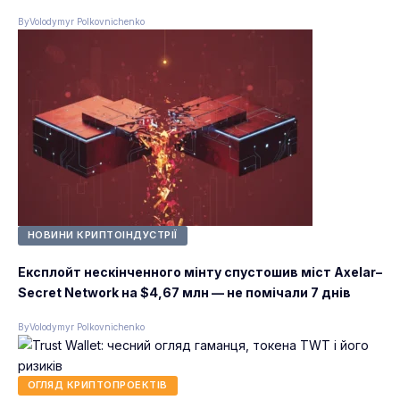
By
Volodymyr Polkovnichenko
НОВИНИ КРИПТОІНДУСТРІЇ
Експлойт нескінченного мінту спустошив міст Axelar–
Secret Network на $4,67 млн — не помічали 7 днів
By
Volodymyr Polkovnichenko
ОГЛЯД КРИПТОПРОЕКТІВ