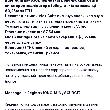
Ethereum EIP-8361: чернетка пропонує спалювати
винагороди валідаторів і обнулити їх на позначці
60,25 млн ETH
Некастодіальний міст Boltz вимкнув свопи: команда
перестала встигати за автоматизованими атаками
Ту саму дірку так і не закрили: з мосту Verus–
Ethereum вивели ще $7,54 млн
Міст Allbridge Core на паузі: хакер вивів $1,65 млн
через флеш-позику
Ethereum (ETH): повний огляд — як працює,
токеноміка, стейкінг і ризики
Початкова кінцева точка генерує пакет на основі даних
повідомлення від Sender OApp, присвоюючи кожному
пакету унікальний, послідовно збільшується номер
(nonce).
MessageLib Registry (ONCHAIN / SOURCE)
Кінцева точка кодує пакет, використовуючи вказаний
OApp MessageLib, щоб відправити повідомлення в