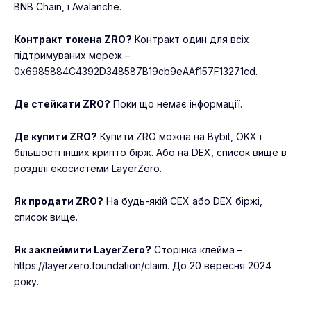
BNB Chain, і Avalanche.
Контракт токена ZRO?
Контракт один для всіх
підтримуваних мереж –
0x6985884C4392D348587B19cb9eAAf157F13271cd.
Де стейкати ZRO?
Поки що немає інформації.
Де купити ZRO?
Купити ZRO можна на Bybit, OKX і
більшості інших крипто бірж. Або на DEX, список вище в
розділі екосистеми LayerZero.
Як продати ZRO?
На будь-якій CEX або DEX біржі,
список вище.
Як заклеймити LayerZero?
Сторінка клейма –
https://layerzero.foundation/claim. До 20 вересня 2024
року.