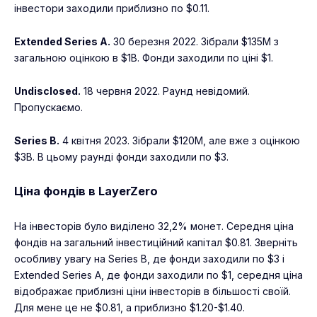
інвестори заходили приблизно по $0.11.
Extended Series A.
30 березня 2022. Зібрали $135M з
загальною оцінкою в $1B. Фонди заходили по ціні $1.
Undisclosed.
18 червня 2022. Раунд невідомий.
Пропускаємо.
Series B.
4 квітня 2023. Зібрали $120M, але вже з оцінкою
$3B. В цьому раунді фонди заходили по $3.
Ціна фондів в LayerZero
На інвесторів було виділено 32,2% монет. Середня ціна
фондів на загальний інвестиційний капітал $0.81. Зверніть
особливу увагу на Series B, де фонди заходили по $3 і
Extended Series A, де фонди заходили по $1, середня ціна
відображає приблизні ціни інвесторів в більшості своїй.
Для мене це не $0.81, а приблизно $1.20-$1.40.