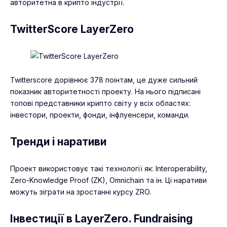
авторитетна в крипто індустрії.
TwitterScore LayerZero
Twitterscore дорівнює 378 поінтам, це дуже сильний
показник авторитетності проекту. На нього підписані
топові представники крипто світу у всіх областях:
інвестори, проекти, фонди, інфлуенсери, команди.
Тренди і наративи
Проект використовує такі технології як: Interoperability,
Zero-Knowledge Proof (ZK), Omnichain та ін. Ці наративи
можуть зіграти на зростанні курсу ZRO.
Інвестиції в LayerZero. Fundraising