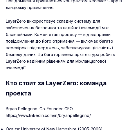
Повідомлення приймається контрактом Receiver OApp в
ланцюжку призначення.
LayerZero використовує складну систему для
забезпечення безпечної та надійної взаємодії між
блокчейнами. Кожен етап процесу — від відправки
повідомлення до його отримання — включає багато
перевірок і підтверджень, забезпечуючи цілісність і
безпеку даних. Ця багаторівнева архітектура робить
LayerZero надійним рішенням для міжланцюгової
взаємодії.
Кто стоит за LayerZero: команда
проекта
Bryan Pellegrino. Co-Founder. CEO.
https://www.linkedin.com/in/bryanpellegrino/
Освіта: University of New Hampshire (2005-2008).