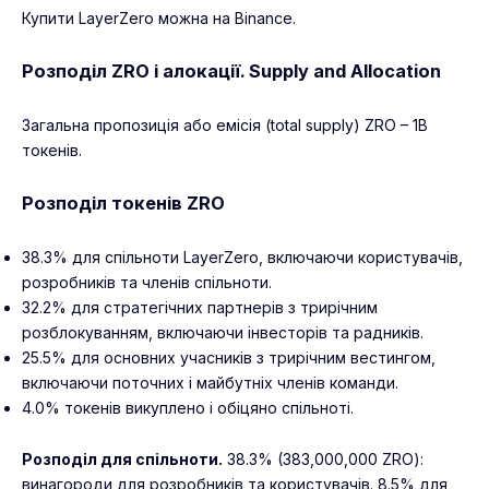
Купити LayerZero можна на
Binance
.
Розподіл ZRO і алокації. Supply and Allocation
Загальна пропозиція або емісія (total supply) ZRO – 1B
токенів.
Розподіл токенів ZRO
38.3% для спільноти LayerZero, включаючи користувачів,
розробників та членів спільноти.
32.2% для стратегічних партнерів з трирічним
розблокуванням, включаючи інвесторів та радників.
25.5% для основних учасників з трирічним вестингом,
включаючи поточних і майбутніх членів команди.
4.0% токенів викуплено і обіцяно спільноті.
Розподіл для спільноти.
38.3% (383,000,000 ZRO):
винагороди для розробників та користувачів. 8.5% для