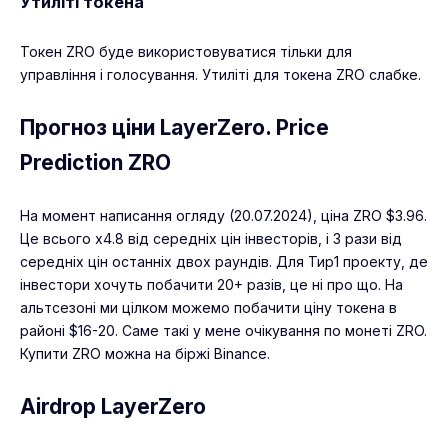
Утиліті токена
Токен ZRO буде використовуватися тільки для
управління і голосування. Утиліті для токена ZRO слабке.
Прогноз ціни LayerZero. Price
Prediction ZRO
На момент написання огляду (20.07.2024), ціна ZRO $3.96.
Це всього x4.8 від середніх цін інвесторів, і 3 рази від
середніх цін останніх двох раундів. Для Тир1 проекту, де
інвестори хочуть побачити 20+ разів, це ні про що. На
альтсезоні ми цілком можемо побачити ціну токена в
районі $16-20. Саме такі у мене очікування по монеті ZRO.
Купити ZRO можна на біржі
Binance
.
Airdrop LayerZero