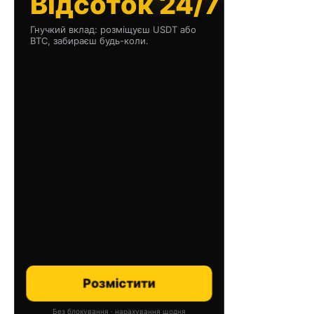
Відсоток 24/7
Гнучкий вклад: розміщуєш USDT або
BTC, забираєш будь-коли.
Розмістити
Без блокування · нарахування щодня