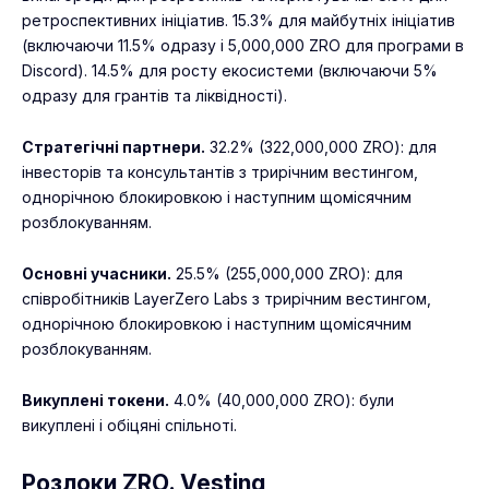
ретроспективних ініціатив. 15.3% для майбутніх ініціатив
(включаючи 11.5% одразу і 5,000,000 ZRO для програми в
Discord). 14.5% для росту екосистеми (включаючи 5%
одразу для грантів та ліквідності).
Стратегічні партнери.
32.2% (322,000,000 ZRO): для
інвесторів та консультантів з трирічним вестингом,
однорічною блокировкою і наступним щомісячним
розблокуванням.
Основні учасники.
25.5% (255,000,000 ZRO): для
співробітників LayerZero Labs з трирічним вестингом,
однорічною блокировкою і наступним щомісячним
розблокуванням.
Викуплені токени.
4.0% (40,000,000 ZRO): були
викуплені і обіцяні спільноті.
Розлоки ZRO. Vesting