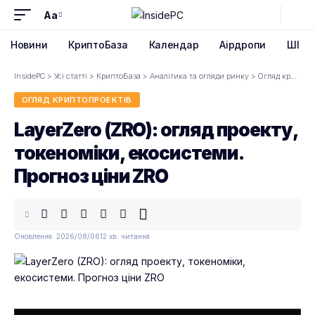
Aa
Font
Resizer
Новини
КриптоБаза
Календар
Аірдропи
ШІ
InsidePC
>
Усі статті
>
КриптоБаза
>
Аналітика та огляди ринку
>
Огляд криптопроектів
ОГЛЯД КРИПТОПРОЕКТІВ
LayerZero (ZRO): огляд проекту,
токеноміки, екосистеми.
Прогноз ціни ZRO
Оновлення: 2026/08/06
12 хв. читання