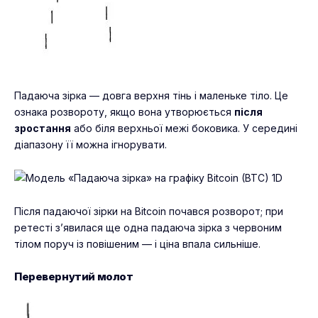
Падаюча зірка — довга верхня тінь і маленьке тіло. Це
ознака розвороту, якщо вона утворюється
після
зростання
або біля верхньої межі боковика. У середині
діапазону її можна ігнорувати.
Після падаючої зірки на Bitcoin почався розворот; при
ретесті з’явилася ще одна падаюча зірка з червоним
тілом поруч із повішеним — і ціна впала сильніше.
Перевернутий молот