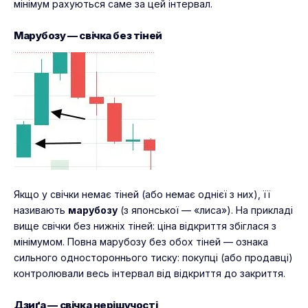
мінімум рахуються саме за цей інтервал.
Марубозу — свічка без тіней
Якщо у свічки немає тіней (або немає однієї з них), її
називають
марубозу
(з японської — «лиса»). На прикладі
вище свічки без нижніх тіней: ціна відкриття збіглася з
мінімумом. Повна марубозу без обох тіней — ознака
сильного одностороннього тиску: покупці (або продавці)
контролювали весь інтервал від відкриття до закриття.
Дзиґа — свічка нерішучості