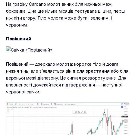
На графіку Cardano молот виник біля нижньої межі
боковика. Ціна ще кілька місяців тестувала ці ціни, перш
ніж піти вгору. Тіло молота може бути і зеленим, і
червоним.
Повішений
Повішений — дзеркало молота: коротке тіло й довга
нижня тінь, але з’являється він
після зростання
або біля
верхньої межі діапазону. Це сигнал розвороту вниз. Для
впевненості дочекайтеся підтвердження — наступної
червоної свічки.