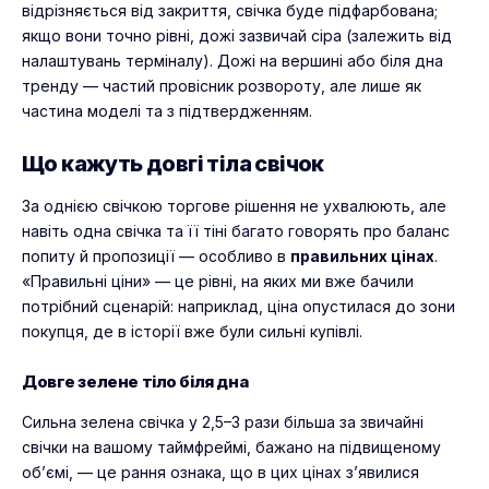
відрізняється від закриття, свічка буде підфарбована;
якщо вони точно рівні, дожі зазвичай сіра (залежить від
налаштувань терміналу). Дожі на вершині або біля дна
тренду — частий провісник розвороту, але лише як
частина моделі та з підтвердженням.
Що кажуть довгі тіла свічок
За однією свічкою торгове рішення не ухвалюють, але
навіть одна свічка та її тіні багато говорять про баланс
попиту й пропозиції — особливо в
правильних цінах
.
«Правильні ціни» — це рівні, на яких ми вже бачили
потрібний сценарій: наприклад, ціна опустилася до зони
покупця, де в історії вже були сильні купівлі.
Довге зелене тіло біля дна
Сильна зелена свічка у 2,5–3 рази більша за звичайні
свічки на вашому таймфреймі, бажано на підвищеному
об’ємі, — це рання ознака, що в цих цінах з’явилися