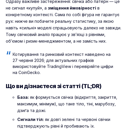
Одразу важливе застереження: свічка або патерн — це
не сигнал «купуй», а
зміщення ймовірності
в
конкретному контексті. Сама по собі фігура не гарантує
рух: нижче ви побачите реальну статистику, за якою
навіть «сильні» моделі спрацьовують далеко не завжди.
Тому свічковий аналіз працює у зв’язці з рівнями,
об’ємом і ризик-менеджментом, а не замість них.
Котирування та ринковий контекст наведено на
27 червня 2026; для актуальних графіків
використовуйте
TradingView
і перевіряйте цифри
на CoinGecko.
Що ви дізнаєтеся зі статті (TL;DR)
База:
як формується свічка (відкриття, закриття,
максимум, мінімум), що таке тіло, тіні, марубозу,
дзиґа та дожі.
Сигнали тіл:
як довгі зелені та червоні свічки
підтверджують рівні й пробивають їх.