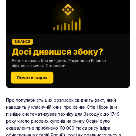
BINANCE
Досі дивишся збоку?
Ринок працює без вихідних. Рахунок на Binance
відкривається за 2 хвилини.
Почати зараз
Про популярність цих розписок свідчить факт, який
наводить у класичній книзі про свічки Стів Нісон (він
пізніше систематизував техніку для Заходу): до 1749
року число рисових купонів на ринку Осаки було
еквівалентне приблизно 110 000 тюків рису (міра
обчислення в старій Японії), тоді як реального рису в