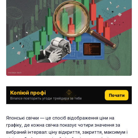
Копіюй профі
Почати
Binance повторить угоди трейдера за тебе
Японські свічки — це спосіб відображення ціни на
графіку, де кожна свічка показує чотири значення за
вибраний інтервал: ціну відкриття, закриття, максимум і