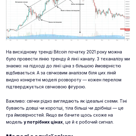
На висхідному тренді Bitcoin початку 2021 року можна
було провести лінію тренду й лінії каналу. З теханалізу ми
знаємо: на підході до лінії ціна з більшою ймовірністю
відбивається. А за свічковим аналізом біля цих ліній
видно конкретні моделі розвороту — кожен перелом
підтверджується свічковою фігурою.
Важливо: свічки рідко виглядають як ідеальні схеми. Тіні
бувають довші чи коротші, тіла більші чи дрібніші — це
гра ймовірностей. Якщо ви бачите щось схоже на
модель
у потрібних цінах
, це й є робочий сигнал.