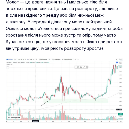
Молот — це довга нижня тінь і маленьке тіло біля
верхнього краю свічки. Це ознака розвороту, але лише
після низхідного тренду
або біля нижньої межі
діапазону. У середині діапазону молот нейтральний.
Оскільки молот з’являється при сильному падінні, спроба
зростання після нього може зустріти опір, тому часто
буває ретест цін, де утворився молот. Якщо при ретесті
він утримає ціну, імовірність розвороту зростає.