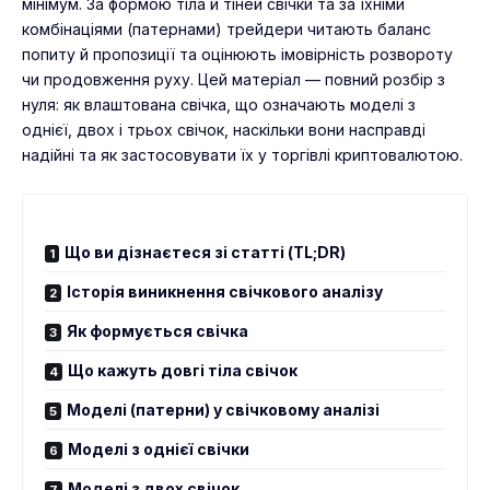
мінімум. За формою тіла й тіней свічки та за їхніми
комбінаціями (патернами) трейдери читають баланс
попиту й пропозиції та оцінюють імовірність розвороту
чи продовження руху. Цей матеріал — повний розбір з
нуля: як влаштована свічка, що означають моделі з
однієї, двох і трьох свічок, наскільки вони насправді
надійні та як застосовувати їх у торгівлі криптовалютою.
Що ви дізнаєтеся зі статті (TL;DR)
Історія виникнення свічкового аналізу
Як формується свічка
Що кажуть довгі тіла свічок
Моделі (патерни) у свічковому аналізі
Моделі з однієї свічки
Моделі з двох свічок