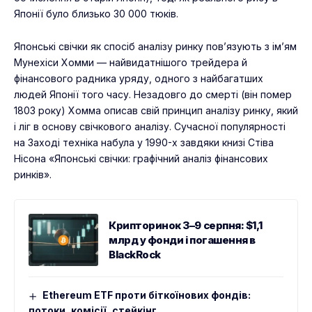
Японії було близько 30 000 тюків.
Японські свічки як спосіб аналізу ринку пов’язують з ім’ям
Мунехіси Хомми — найвидатнішого трейдера й
фінансового радника уряду, одного з найбагатших
людей Японії того часу. Незадовго до смерті (він помер
1803 року) Хомма описав свій принцип аналізу ринку, який
і ліг в основу свічкового аналізу. Сучасної популярності
на Заході техніка набула у 1990-х завдяки книзі Стіва
Нісона «Японські свічки: графічний аналіз фінансових
ринків».
Крипторинок 3–9 серпня: $1,1
млрд у фонди і погашення в
BlackRock
Ethereum ETF проти біткоїнових фондів:
потоки, комісії, стейкінг