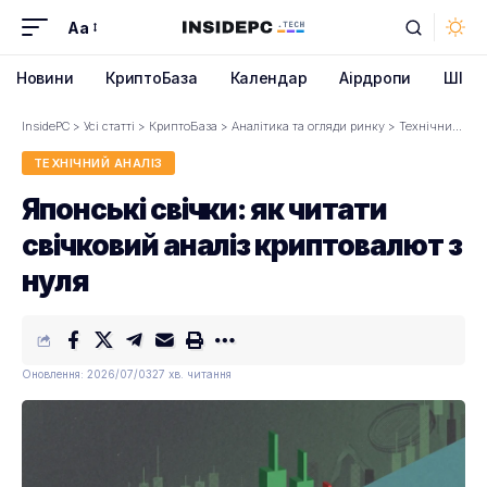
Aa
Font
Resizer
Новини
КриптоБаза
Календар
Аірдропи
ШІ
InsidePC
>
Усі статті
>
КриптоБаза
>
Аналітика та огляди ринку
>
Технічний аналіз
ТЕХНІЧНИЙ АНАЛІЗ
Японські свічки: як читати
свічковий аналіз криптовалют з
нуля
Оновлення: 2026/07/03
27 хв. читання