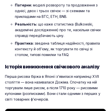
Патерни:
моделі розвороту та продовження з
однієї, двох і трьох свічок — зі схемами та
прикладами на BTC, ETH, BNB.
Реальність:
що каже статистика (Bulkowski,
академічні дослідження) про те, наскільки свічки
справді передбачають ціну.
Практика:
зведена таблиця надійності, правила
контексту й об’єму, як торгувати по свічці зі
стопом, типові помилки та FAQ.
Історія виникнення свічкового аналізу
Перша рисова біржа в Японії з’явилася наприкінці XVII
століття — вона називалася Дожіма. Спочатку на ній
торгували лише рисом, а після 1710 року — рисовими
купонами (розписками). Вони стали одними з перших у
світі товарних ф’ючерсів.