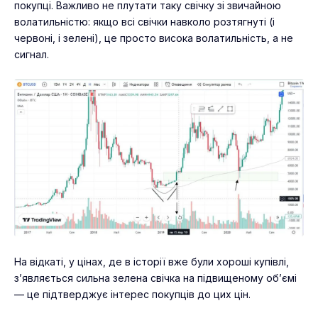
покупці. Важливо не плутати таку свічку зі звичайною
волатильністю: якщо всі свічки навколо розтягнуті (і
червоні, і зелені), це просто висока волатильність, а не
сигнал.
На відкаті, у цінах, де в історії вже були хороші купівлі,
з’являється сильна зелена свічка на підвищеному об’ємі
— це підтверджує інтерес покупців до цих цін.