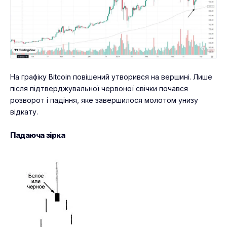
На графіку Bitcoin повішений утворився на вершині. Лише
після підтверджувальної червоної свічки почався
розворот і падіння, яке завершилося молотом унизу
відкату.
Падаюча зірка