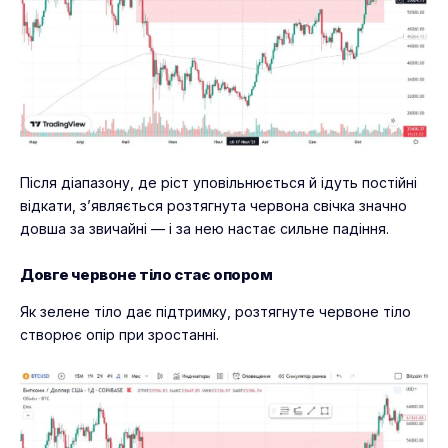
Після діапазону, де ріст уповільнюється й ідуть постійні
відкати, з’являється розтягнута червона свічка значно
довша за звичайні — і за нею настає сильне падіння.
Довге червоне тіло стає опором
Як зелене тіло дає підтримку, розтягнуте червоне тіло
створює опір при зростанні.