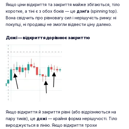
Якщо ціни відкриття та закриття майже збігаються, тіло
коротке, а тіні є з обох боків — це
дзиґа
(spinning top).
Вона свідчить про рівновагу сил і нерішучість ринку: ні
покупці, ні продавці не змогли відвести ціну далеко.
Дожі — відкриття дорівнює закриттю
Якщо відкриття й закриття рівні (або відрізняються на
пару тиків), це
дожі
— крайня форма нерішучості. Тіло
вироджується в лінію. Якщо відкриття трохи