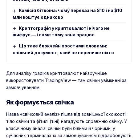
Комісія біткоїна: чому переказ на $10 і на $10
млн коштує однаково
Криптографія у криптовалюті нічого не
шифрує — і саме тому вона працює
Що таке блокчейн простими словами:
спільний документ, який не перепише ніхто
Для аналізу графіків криптовалют найзручніше
використовувати
TradingView
— там свічки увімкнені за
замовчуванням.
Як формується свічка
Назва «свічковий аналіз» пішла від зовнішньої схожості:
тіло свічки та фітилі (тіні) нагадують справжню свічку. У
класичному аналізі свічки були білими й чорними; у
сучасних терміналах їх за замовчуванням підфарбовують