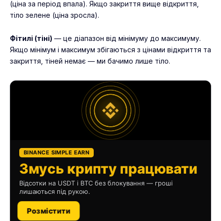
(ціна за період впала). Якщо закриття вище відкриття,
тіло зелене (ціна зросла).
Фітилі (тіні)
— це діапазон від мінімуму до максимуму.
Якщо мінімум і максимум збігаються з цінами відкриття та
закриття, тіней немає — ми бачимо лише тіло.
BINANCE SIMPLE EARN
Змусь крипту працювати
Відсотки на USDT і BTC без блокування — гроші
лишаються під рукою.
Розмістити