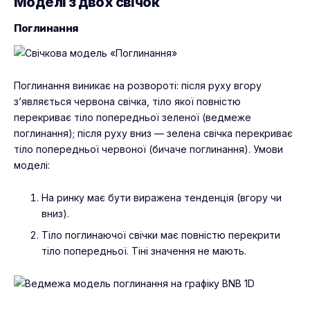
Моделі з двох свічок
Поглинання
Поглинання виникає на розвороті: після руху вгору
з’являється червона свічка, тіло якої повністю
перекриває тіло попередньої зеленої (ведмеже
поглинання); після руху вниз — зелена свічка перекриває
тіло попередньої червоної (бичаче поглинання). Умови
моделі:
На ринку має бути виражена тенденція (вгору чи
вниз).
Тіло поглинаючої свічки має повністю перекрити
тіло попередньої. Тіні значення не мають.