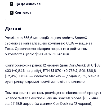
Що це означає
Контекст
Деталі
Розміщено 555,6 млн акцій; оцінка робить SpaceX
сьомою за капіталізацією компанією США — вище за
Tesla. Oppenheimer відкрив покриття з рейтингом
outperform і ціллю $190 на 12–18 місяців.
Крипторинок на ранок 12 червня (дані CoinDesk): BTC $63
403 (+0,84% за добу), ETH $1 670 (+0,75%), SOL $66,8
(+2,4%). DOGE — «монета Маска» — додав 2,3%, рівно в
руслі ринку: окремої премії за подію не виникло.
Помітна крипто-деталь розміщення: підписковий продукт
Binance Wallet з експозицією на SpaceX зібрав $557 млн
від 27 689 адрес (за даними CoinDesk на 12 червня),