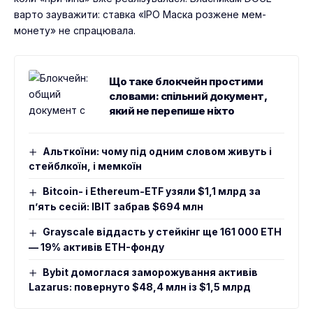
варто зауважити: ставка «IPO Маска розжене мем-
монету» не спрацювала.
Що таке блокчейн простими
словами: спільний документ,
який не перепише ніхто
Альткоїни: чому під одним словом живуть і
стейблкоїн, і мемкоїн
Bitcoin- і Ethereum-ETF узяли $1,1 млрд за
пʼять сесій: IBIT забрав $694 млн
Grayscale віддасть у стейкінг ще 161 000 ETH
— 19% активів ETH-фонду
Bybit домоглася заморожування активів
Lazarus: повернуто $48,4 млн із $1,5 млрд