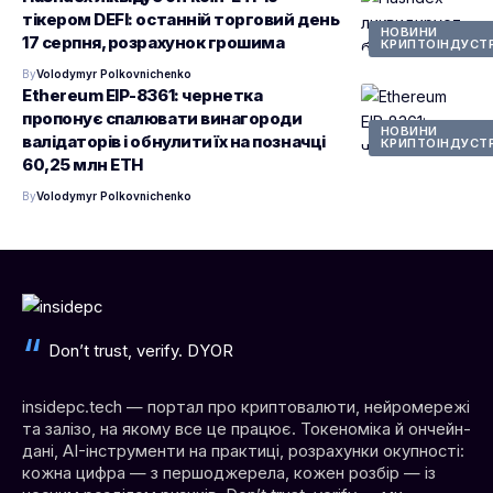
тікером DEFI: останній торговий день
НОВИНИ
17 серпня, розрахунок грошима
КРИПТОІНДУСТР
By
Volodymyr Polkovnichenko
Ethereum EIP-8361: чернетка
пропонує спалювати винагороди
НОВИНИ
валідаторів і обнулити їх на позначці
КРИПТОІНДУСТР
60,25 млн ETH
By
Volodymyr Polkovnichenko
Don’t trust, verify. DYOR
insidepc.tech — портал про криптовалюти, нейромережі
та залізо, на якому все це працює. Токеноміка й ончейн-
дані, AI-інструменти на практиці, розрахунки окупності:
кожна цифра — з першоджерела, кожен розбір — із