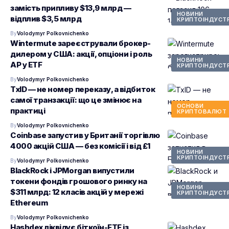
замість припливу $13,9 млрд —
НОВИНИ
відплив $3,5 млрд
КРИПТОІНДУСТР
By
Volodymyr Polkovnichenko
Wintermute зареєстрували брокер-
дилером у США: акції, опціони і роль
НОВИНИ
AP у ETF
КРИПТОІНДУСТР
By
Volodymyr Polkovnichenko
TxID — не номер переказу, а відбиток
самої транзакції: що це змінює на
ОСНОВИ
практиці
КРИПТОВАЛЮТ
By
Volodymyr Polkovnichenko
Coinbase запустив у Британії торгівлю
4000 акцій США — без комісії і від £1
НОВИНИ
КРИПТОІНДУСТР
By
Volodymyr Polkovnichenko
BlackRock і JPMorgan випустили
токени фондів грошового ринку на
НОВИНИ
$311 млрд: 12 класів акцій у мережі
КРИПТОІНДУСТР
Ethereum
By
Volodymyr Polkovnichenko
Hashdex ліквідує біткоїн-ETF із