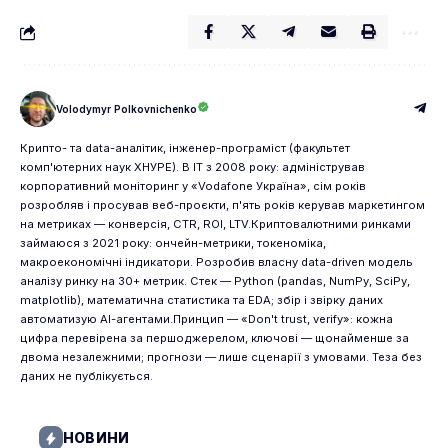
Volodymyr Polkovnichenko
Крипто- та data-аналітик, інженер-програміст (факультет
комп'ютерних наук ХНУРЕ). В IT з 2008 року: адміністрував
корпоративний моніторинг у «Vodafone Україна», сім років
розробляв і просував веб-проєкти, п'ять років керував маркетингом
на метриках — конверсія, CTR, ROI, LTV.Криптовалютними ринками
займаюся з 2021 року: ончейн-метрики, токеноміка,
макроекономічні індикатори. Розробив власну data-driven модель
аналізу ринку на 30+ метрик. Стек — Python (pandas, NumPy, SciPy,
matplotlib), математична статистика та EDA; збір і звірку даних
автоматизую AI-агентами.Принцип — «Don't trust, verify»: кожна
цифра перевірена за першоджерелом, ключові — щонайменше за
двома незалежними; прогнози — лише сценарії з умовами. Теза без
даних не публікується.
НОВИНИ