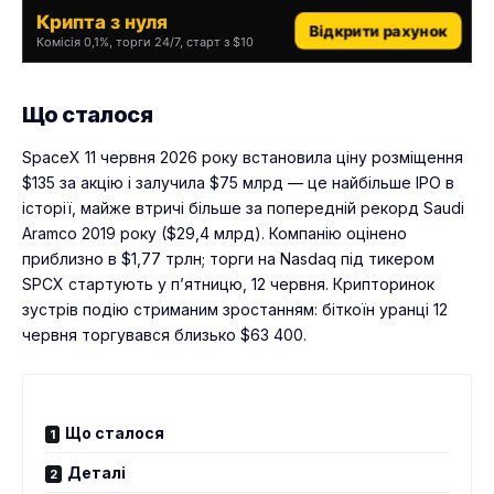
Крипта з нуля
Відкрити рахунок
Комісія 0,1%, торги 24/7, старт з $10
Що сталося
SpaceX 11 червня 2026 року встановила ціну розміщення
$135 за акцію і залучила $75 млрд — це найбільше IPO в
історії, майже втричі більше за попередній рекорд Saudi
Aramco 2019 року ($29,4 млрд). Компанію оцінено
приблизно в $1,77 трлн; торги на Nasdaq під тикером
SPCX стартують у п’ятницю, 12 червня. Крипторинок
зустрів подію стриманим зростанням: біткоїн уранці 12
червня торгувався близько $63 400.
Що сталося
Деталі