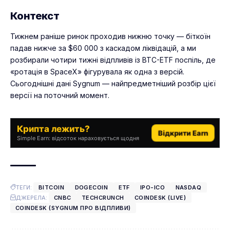
Контекст
Тижнем раніше ринок проходив нижню точку — біткоїн
падав нижче за $60 000 з каскадом ліквідацій, а ми
розбирали
чотири тижні відпливів із BTC-ETF поспіль
, де
«ротація в SpaceX» фігурувала як одна з версій.
Сьогоднішні дані Sygnum — найпредметніший розбір цієї
версії на поточний момент.
Крипта лежить?
Відкрити Earn
Simple Earn: відсоток нараховується щодня
ТЕГИ:
BITCOIN
DOGECOIN
ETF
IPO-ICO
NASDAQ
ДЖЕРЕЛА:
CNBC
TECHCRUNCH
COINDESK (LIVE)
COINDESK (SYGNUM ПРО ВІДПЛИВИ)