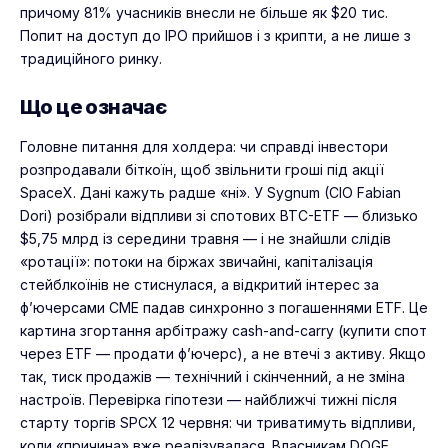
причому 81% учасників внесли не більше як $20 тис.
Попит на доступ до IPO прийшов і з крипти, а не лише з
традиційного ринку.
Що це означає
Головне питання для холдера: чи справді інвестори
розпродавали біткоїн, щоб звільнити гроші під акції
SpaceX. Дані кажуть радше «ні». У Sygnum (CIO Fabian
Dori) розібрали відпливи зі спотових BTC-ETF — близько
$5,75 млрд із середини травня — і не знайшли слідів
«ротації»: потоки на біржах звичайні, капіталізація
стейблкоїнів не стиснулася, а відкритий інтерес за
ф’ючерсами CME падав синхронно з погашеннями ETF. Це
картина згортання арбітражу cash-and-carry (купити спот
через ETF — продати ф’ючерс), а не втечі з активу. Якщо
так, тиск продажів — технічний і скінченний, а не зміна
настроїв. Перевірка гіпотези — найближчі тижні після
старту торгів SPCX 12 червня: чи триватимуть відпливи,
коли «причина» вже реалізувалася. Власникам DOGE