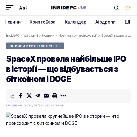
Aa
Font
Resizer
Новини
КриптоБаза
Календар
Аірдропи
ШІ
InsidePC
>
Усі статті
>
Новини
>
Новини криптоіндустрії
>
SpaceX провела найбільше IPO в історії — що відбувається з біткоїном і DOGE
НОВИНИ КРИПТОІНДУСТРІЇ
SpaceX провела найбільше IPO
в історії — що відбувається з
біткоїном і DOGE
Оновлення: 2026/07/27
3 хв. читання