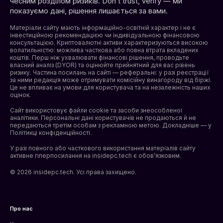
чесним розділом ризиків. Don’t trust, verify — ми
показуємо дані, рішення лишається за вами.
Матеріали сайту мають інформаційно-освітній характер і не є
інвестиційною рекомендацією чи індивідуальною фінансовою
консультацією. Криптовалютні активи характеризуються високою
волатильністю: можлива часткова або повна втрата вкладених
коштів. Перш ніж ухвалювати фінансові рішення, проводьте
власний аналіз (DYOR) та оцінюйте прийнятний для вас рівень
ризику. Частина посилань на сайті — реферальні: у разі реєстрації
за ними редакція може отримувати комісійну винагороду від біржі.
Це не впливає на умови для користувача та на незалежність наших
оцінок.
Сайт використовує файли cookie та засоби знеособленої
аналітики. Персональні дані користувачів не продаються й не
передаються третім особам з рекламною метою. Докладніше — у
Політикці конфіденційності
.
У разі повного або часткового використання матеріалів сайту
активне гіперпосилання на insidepc.tech є обов’язковим.
© 2026 insidepc.tech. Усі права захищено.
Про нас