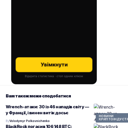
Увімкнути
Відкрита статистика · стоп одним кліком
Вам також може сподобатися
Wrench-атаки: 30 із 46 нападів світу —
у Франції, і винен витік досьє
НОВИНИ
КРИПТОІНДУСТР
By
Volodymyr Polkovnichenko
BlackRock погасив 106 148 BTC: